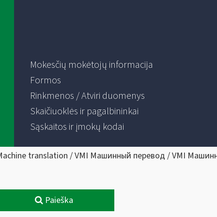
Mokesčių mokėtojų informacija
Formos
Rinkmenos / Atviri duomenys
Skaičiuoklės ir pagalbininkai
Sąskaitos ir įmokų kodai
Machine translation / VMI Машинный перевод / VMI Машин
Paieška