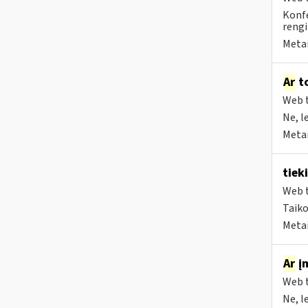
Konfe
rengi
Metai
Ar
to
Web t
Ne, l
Metai
tiek
Web t
Taiko
Metai
Ar
įm
Web t
Ne, l