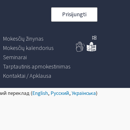
Prisijungti
Mokesčių žinynas
Mokesčių kalendorius
Seminarai
Tarptautinis apmokestinimas
Kontaktai / Apklausa
ний переклад (
English
,
Русский
,
Українська
)