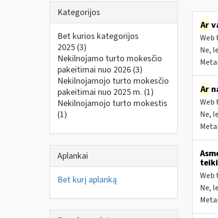
Kategorijos
Ar
va
Bet kurios kategorijos
Web t
2025
(3)
Ne, l
Nekilnojamo turto mokesčio
Metai
pakeitimai nuo 2026
(3)
Nekilnojamojo turto mokesčio
Ar
na
pakeitimai nuo 2025 m.
(1)
Web t
Nekilnojamojo turto mokestis
(1)
Ne, l
Metai
Asme
Aplankai
teik
Web t
Bet kurį aplanką
Ne, l
Metai