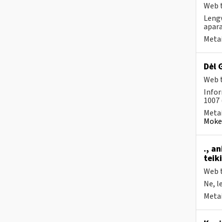
Web t
Lengv
apara
Metai
Dėl 
Web t
Infor
1007 
Metai
Mokes
., a
teik
Web t
Ne, l
Metai