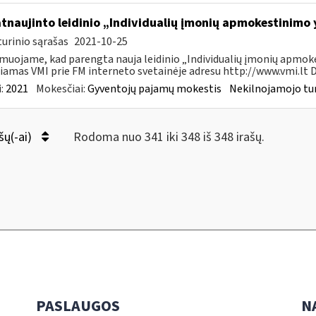
atnaujinto leidinio „Individualių įmonių apmokestinimo
urinio sąrašas
2021-10-25
muojame, kad parengta nauja leidinio „Individualių įmonių apmokes
iamas VMI prie FM interneto svetainėje adresu http://www.vmi.lt D
:
2021
Mokesčiai:
Gyventojų pajamų mokestis
Nekilnojamojo tu
šų(-ai)
Rodoma nuo 341 iki 348 iš 348 irašų.
PASLAUGOS
N