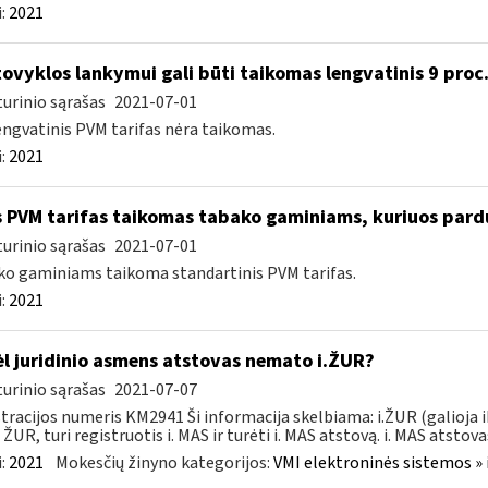
:
2021
ovyklos lankymui gali būti taikomas lengvatinis 9 proc
urinio sąrašas
2021-07-01
engvatinis PVM tarifas nėra taikomas.
:
2021
 PVM tarifas taikomas tabako gaminiams, kuriuos pard
urinio sąrašas
2021-07-01
o gaminiams taikoma standartinis PVM tarifas.
:
2021
l juridinio asmens atstovas nemato i.ŽUR?
urinio sąrašas
2021-07-07
tracijos numeris KM2941 Ši informacija skelbiama: i.ŽUR (galioja 
. ŽUR, turi registruotis i. MAS ir turėti i. MAS atstovą. i. MAS atstovas
:
2021
Mokesčių žinyno kategorijos:
VMI elektroninės sistemos » 