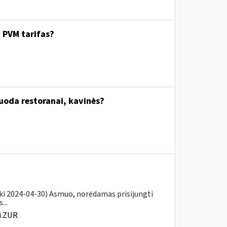
. PVM tarifas?
uoda restoranai, kavinės?
iki 2024-04-30) Asmuo, norėdamas prisijungti
...
i.ZUR