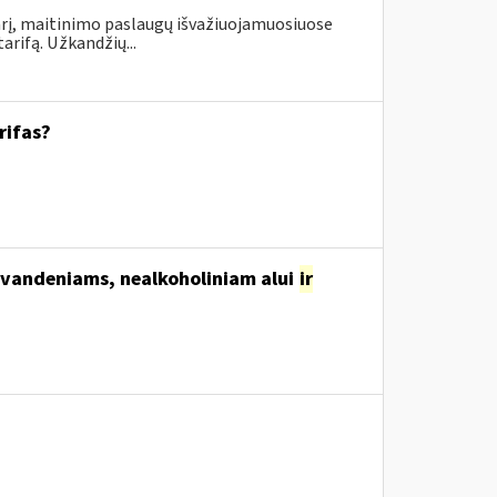
rį, maitinimo paslaugų išvažiuojamuosiuose
rifą. Užkandžių...
rifas?
svandeniams, nealkoholiniam alui
ir