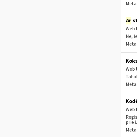
Metai
Ar
st
Web t
Ne, l
Metai
Koks
Web t
Tabak
Metai
Kodė
Web t
Regis
prie i
Metai