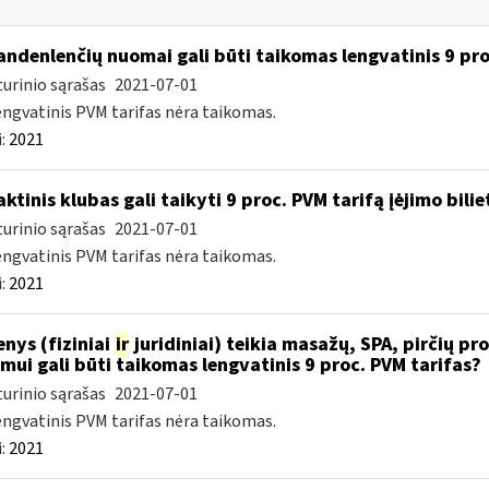
ndenlenčių nuomai gali būti taikomas lengvatinis 9 pro
urinio sąrašas
2021-07-01
engvatinis PVM tarifas nėra taikomas.
:
2021
ktinis klubas gali taikyti 9 proc. PVM tarifą įėjimo bilie
urinio sąrašas
2021-07-01
engvatinis PVM tarifas nėra taikomas.
:
2021
nys (fiziniai
ir
juridiniai) teikia masažų, SPA, pirčių pro
imui gali būti taikomas lengvatinis 9 proc. PVM tarifas?
urinio sąrašas
2021-07-01
engvatinis PVM tarifas nėra taikomas.
:
2021