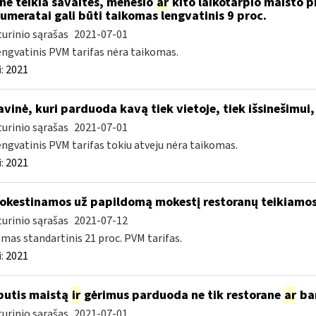
nė teikia savaitės, mėnesio
ar
kito laikotarpio maisto p
umeratai gali būti taikomas lengvatinis 9 proc.
urinio sąrašas
2021-07-01
engvatinis PVM tarifas nėra taikomas.
:
2021
vinė, kuri parduoda kavą tiek vietoje, tiek išsinešim
urinio sąrašas
2021-07-01
engvatinis PVM tarifas tokiu atveju nėra taikomas.
:
2021
kestinamos už papildomą mokestį restoranų teikiamos 
urinio sąrašas
2021-07-12
mas standartinis 21 proc. PVM tarifas.
:
2021
butis maistą
ir
gėrimus parduoda ne tik restorane
ar
bar
urinio sąrašas
2021-07-01