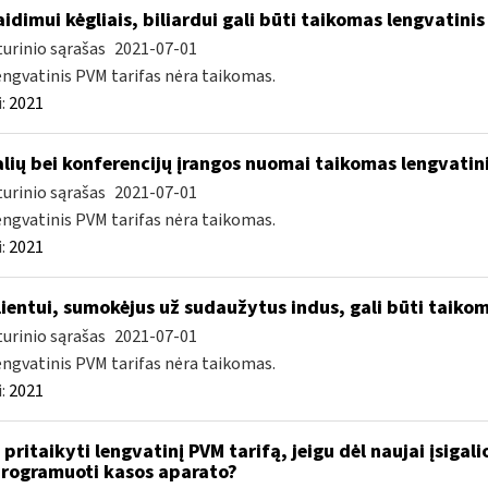
idimui kėgliais, biliardui gali būti taikomas lengvatinis
urinio sąrašas
2021-07-01
engvatinis PVM tarifas nėra taikomas.
:
2021
lių bei konferencijų įrangos nuomai taikomas lengvatini
urinio sąrašas
2021-07-01
engvatinis PVM tarifas nėra taikomas.
:
2021
ientui, sumokėjus už sudaužytus indus, gali būti taikom
urinio sąrašas
2021-07-01
engvatinis PVM tarifas nėra taikomas.
:
2021
 pritaikyti lengvatinį PVM tarifą, jeigu dėl naujai įsigal
rogramuoti kasos aparato?