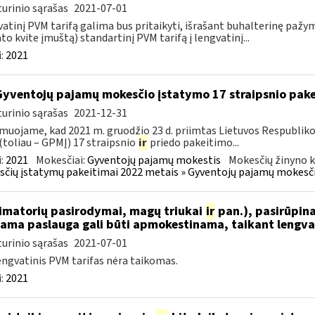
urinio sąrašas
2021-07-01
atinį PVM tarifą galima bus pritaikyti, išrašant buhalterinę paž
to kvite įmuštą) standartinį PVM tarifą į lengvatinį...
:
2021
Gyventojų pajamų mokesčio įstatymo 17 straipsnio pak
urinio sąrašas
2021-12-31
muojame, kad 2021 m. gruodžio 23 d. priimtas Lietuvos Respublik
(toliau – GPMĮ) 17 straipsnio
ir
priedo pakeitimo...
:
2021
Mokesčiai:
Gyventojų pajamų mokestis
Mokesčių žinyno k
čių įstatymų pakeitimai 2022 metais » Gyventojų pajamų mokesči
nimatorių pasirodymai, magų triukai
ir
pan.), pasirūpina
iama paslauga gali būti apmokestinama, taikant lengvat
urinio sąrašas
2021-07-01
engvatinis PVM tarifas nėra taikomas.
:
2021