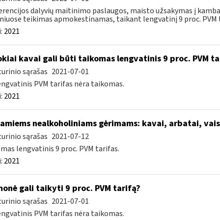
rencijos dalyvių maitinimo paslaugos, maisto užsakymas į kamba
niuose teikimas apmokestinamas, taikant lengvatinį 9 proc. PVM ta
:
2021
kiai kavai gali būti taikomas lengvatinis 9 proc. PVM ta
urinio sąrašas
2021-07-01
engvatinis PVM tarifas nėra taikomas.
:
2021
iamiems nealkoholiniams gėrimams: kavai, arbatai, vai
urinio sąrašas
2021-07-12
mas lengvatinis 9 proc. PVM tarifas.
:
2021
onė gali taikyti 9 proc. PVM tarifą?
urinio sąrašas
2021-07-01
engvatinis PVM tarifas nėra taikomas.