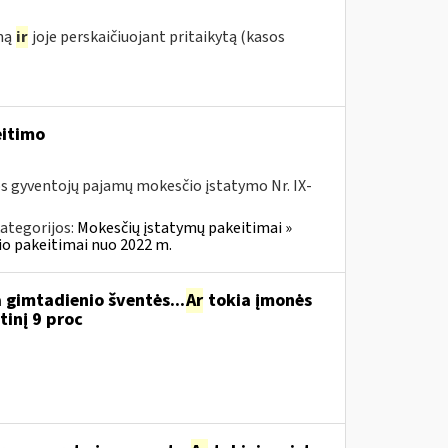
ymą
ir
joje perskaičiuojant pritaikytą (kasos
eitimo
os gyventojų pajamų mokesčio įstatymo Nr. IX-
ategorijos:
Mokesčių įstatymų pakeitimai »
o pakeitimai nuo 2022 m.
 gimtadienio šventės...
Ar
tokia įmonės
inį 9 proc