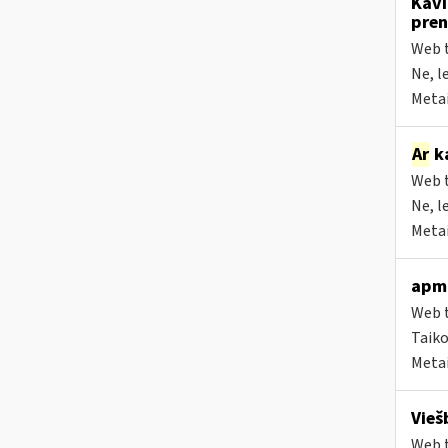
Kavi
pren
Web t
Ne, l
Metai
Ar
ka
Web t
Ne, l
Metai
apmo
Web t
Taiko
Metai
Vieš
Web t