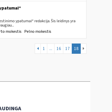
 ypatumai“
tinimo ypatumai“ redakcija. Šis leidinys yra
augiau...
rto mokestis
Pelno mokestis
1
...
16
17
18
AUDINGA