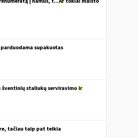
renumeratą į namus, t...
Ar
tokiai maisto
ui, parduodama supakuotas
šventinių staliukų serviravimo
ir
e, tačiau taip pat teikia