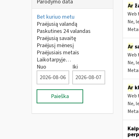
Parodymo data
Ar
ža
Web t
Bet kuriuo metu
Ne, l
Praėjusią valandą
Metai
Paskutines 24 valandas
Praėjusią savaitę
Praėjusį mėnesį
Ar
sa
Praėjusiais metais
Web t
Laikotarpyje…
Ne, l
Nuo
Iki
Metai
Ar
kl
Paieška
Web t
Ne, l
Metai
Kaip
perp