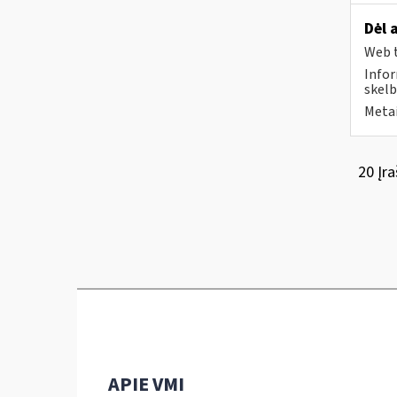
Dėl 
Web t
Infor
skelb
Metai
20 Įra
APIE VMI