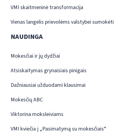
VMI skaitmeninė transformacija
Vienas langelis prievolėms valstybei sumokėti
NAUDINGA
Mokesčiai ir jų dydžiai
Atsiskaitymas grynaisiais pinigais
Dažniausiai užduodami klausimai
Mokesčių ABC
Viktorina moksleiviams
VMI kviečia į „Pasimatymą su mokesčiais“