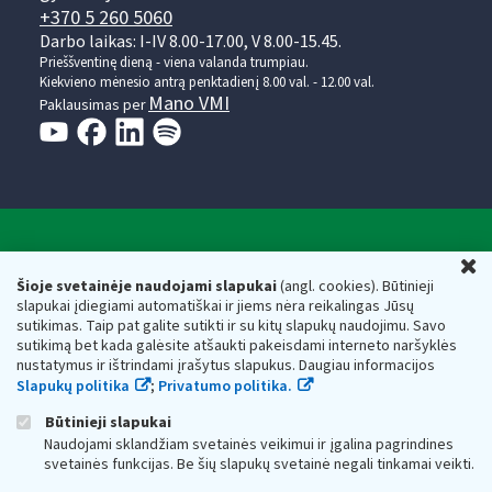
+370 5 260 5060
Darbo laikas: I-IV 8.00-17.00, V 8.00-15.45.
Prieššventinę dieną - viena valanda trumpiau.
Kiekvieno mėnesio antrą penktadienį 8.00 val. - 12.00 val.
Mano VMI
Paklausimas per
Valstybinė mokesčių inspekcija prie Lietuvos
U
Respublikos finansų ministerijos
Šioje svetainėje naudojami slapukai
(angl. cookies). Būtinieji
slapukai įdiegiami automatiškai ir jiems nėra reikalingas Jūsų
Biudžetinė įstaiga. Juridinio asmens kodas — 188659752,
sutikimas. Taip pat galite sutikti ir su kitų slapukų naudojimu. Savo
adresas: Vasario 16-osios g. 14, 01107 Vilnius, Lietuva, el.paštas:
sutikimą bet kada galėsite atšaukti pakeisdami interneto naršyklės
vmi@vmi.lt
, E. pristatymo dėžutės adresas 188659752
nustatymus ir ištrindami įrašytus slapukus. Daugiau informacijos
Duomenys apie Valstybinę mokesčių inspekciją prie Lietuvos
Slapukų politika
;
Privatumo politika.
Respublikos finansų ministerijos kaupiami ir saugomi Juridinių
asmenų registre
Būtinieji slapukai
Naudojami sklandžiam svetainės veikimui ir įgalina pagrindines
svetainės funkcijas. Be šių slapukų svetainė negali tinkamai veikti.