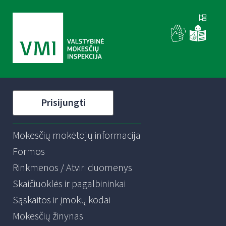
Prisijungti
Mokesčių mokėtojų informacija
Formos
Rinkmenos / Atviri duomenys
Skaičiuoklės ir pagalbininkai
Sąskaitos ir įmokų kodai
Mokesčių žinynas