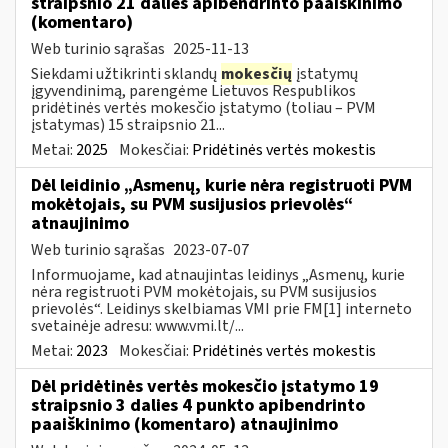
straipsnio 21 dalies apibendrinto paaiškinimo
(komentaro)
Web turinio sąrašas
2025-11-13
Siekdami užtikrinti sklandų
mokesčių
įstatymų
įgyvendinimą, parengėme Lietuvos Respublikos
pridėtinės vertės mokesčio įstatymo (toliau – PVM
įstatymas) 15 straipsnio 21...
Metai:
2025
Mokesčiai:
Pridėtinės vertės mokestis
Dėl leidinio „Asmenų, kurie nėra registruoti PVM
mokėtojais, su PVM susijusios prievolės“
atnaujinimo
Web turinio sąrašas
2023-07-07
Informuojame, kad atnaujintas leidinys „Asmenų, kurie
nėra registruoti PVM mokėtojais, su PVM susijusios
prievolės“. Leidinys skelbiamas VMI prie FM[1] interneto
svetainėje adresu: www.vmi.lt/...
Metai:
2023
Mokesčiai:
Pridėtinės vertės mokestis
Dėl pridėtinės vertės mokesčio įstatymo 19
straipsnio 3 dalies 4 punkto apibendrinto
paaiškinimo (komentaro) atnaujinimo