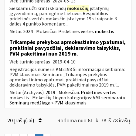
Web turinio sąrašas
2024-05-13
Siekdami užtikrinti sklandų
mokesčių
įstatymų
įgyvendinimą, parengėme Lietuvos Respublikos
pridėtinės vertės mokesčio įstatymo 19 straipsnio 3
dalies 4 punkto komentaro...
Metai:
2024
Mokesčiai:
Pridėtinės vertės mokestis
Trikampės prekybos apmokestinimo ypatumai,
praktiniai pavyzdžiai, deklaravimo taisyklės,
PVM pakeitimai nuo 2019 m.
Web turinio sąrašas
2019-04-10
Registracijos numeris KM2198 Ši informacija skelbiama:
PVM klausimais Seminaro „Trikampės prekybos
apmokestinimo ypatumai, praktiniai pavyzdžiai,
deklaravimo taisyklės, PVM pakeitimai nuo 2019 m.“...
Metai (Archyvas):
2019
Mokesčiai:
Pridėtinės vertės
mokestis
Mokesčių žinyno kategorijos:
VMI seminarai »
Seminarų medžiaga » PVM klausimais
20 Įrašų(-ai)
Rodoma nuo 61 iki 78 iš 78 irašų.