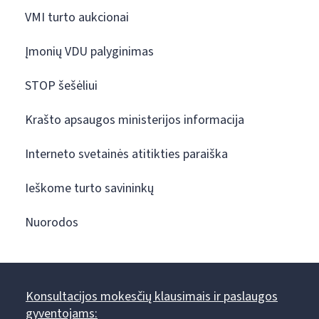
VMI turto aukcionai
Įmonių VDU palyginimas
STOP šešėliui
Krašto apsaugos ministerijos informacija
Interneto svetainės atitikties paraiška
Ieškome turto savininkų
Nuorodos
Konsultacijos mokesčių klausimais ir paslaugos
gyventojams: