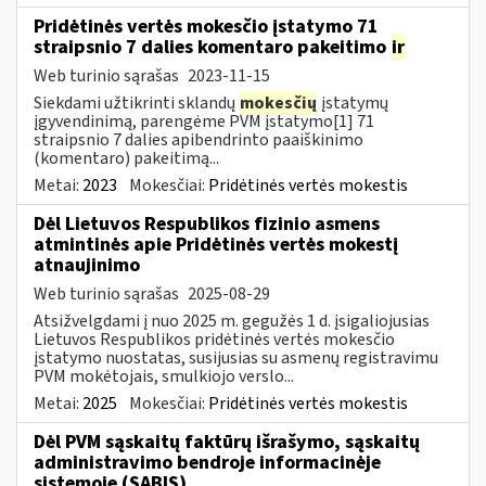
Pridėtinės vertės mokesčio įstatymo 71
straipsnio 7 dalies komentaro pakeitimo
ir
Web turinio sąrašas
2023-11-15
Siekdami užtikrinti sklandų
mokesčių
įstatymų
įgyvendinimą, parengėme PVM įstatymo[1] 71
straipsnio 7 dalies apibendrinto paaiškinimo
(komentaro) pakeitimą...
Metai:
2023
Mokesčiai:
Pridėtinės vertės mokestis
Dėl Lietuvos Respublikos fizinio asmens
atmintinės apie Pridėtinės vertės mokestį
atnaujinimo
Web turinio sąrašas
2025-08-29
Atsižvelgdami į nuo 2025 m. gegužės 1 d. įsigaliojusias
Lietuvos Respublikos pridėtinės vertės mokesčio
įstatymo nuostatas, susijusias su asmenų registravimu
PVM mokėtojais, smulkiojo verslo...
Metai:
2025
Mokesčiai:
Pridėtinės vertės mokestis
Dėl PVM sąskaitų faktūrų išrašymo, sąskaitų
administravimo bendroje informacinėje
sistemoje (SABIS)