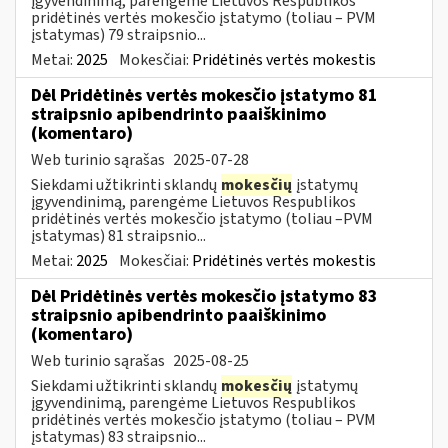
įgyvendinimą, parengėme Lietuvos Respublikos
pridėtinės vertės mokesčio įstatymo (toliau – PVM
įstatymas) 79 straipsnio...
Metai:
2025
Mokesčiai:
Pridėtinės vertės mokestis
Dėl Pridėtinės vertės mokesčio įstatymo 81
straipsnio apibendrinto paaiškinimo
(komentaro)
Web turinio sąrašas
2025-07-28
Siekdami užtikrinti sklandų
mokesčių
įstatymų
įgyvendinimą, parengėme Lietuvos Respublikos
pridėtinės vertės mokesčio įstatymo (toliau –PVM
įstatymas) 81 straipsnio...
Metai:
2025
Mokesčiai:
Pridėtinės vertės mokestis
Dėl Pridėtinės vertės mokesčio įstatymo 83
straipsnio apibendrinto paaiškinimo
(komentaro)
Web turinio sąrašas
2025-08-25
Siekdami užtikrinti sklandų
mokesčių
įstatymų
įgyvendinimą, parengėme Lietuvos Respublikos
pridėtinės vertės mokesčio įstatymo (toliau – PVM
įstatymas) 83 straipsnio...