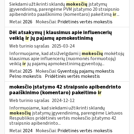
Siekdami užtikrinti sklandų
mokesčių
įstatymų
įgyvendinimą, parengėme PVM įstatymo 20 straipsnio
apibendrinto paaiškinimo (komentaro) pakeitimą
ir
...
Metai:
2026
Mokesčiai:
Pridėtinės vertės mokestis
Dėl atsakymų į klausimus apie influencerių
veiklą
ir
jų pajamų apmokestinimą
Web turinio sąrašas
2025-03-24
Informuojame, kad atsižvelgdami į
mokesčių
mokėtojų
klausimus apie influencerių (nuomonės formuotojų)
veiklą
ir
jų pajamų apmokestinimą gyventojų...
Metai:
2025
Mokesčiai:
Gyventojų pajamų mokestis
Pelno mokestis
Pridėtinės vertės mokestis
mokesčio įstatymo 42 straipsnio apibendrinto
paaiškinimo (komentaro) pakeitimo
ir
Web turinio sąrašas
2024-12-12
Informuojame, kad siekdami užtikrinti sklandų
mokesčių
įstatymų įgyvendinimą, parengėme Lietuvos
Respublikos pridėtinės vertės mokesčio įstatymo 42
straipsnio apibendrinto...
Metai:
2024
Mokesčiai:
Pridėtinės vertės mokestis