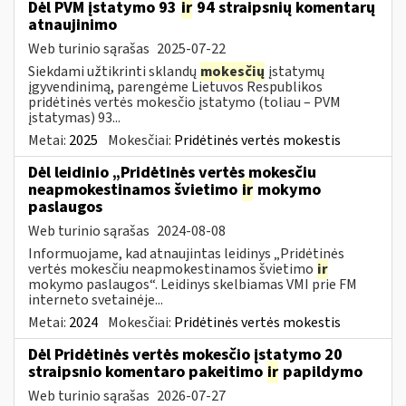
Dėl PVM įstatymo 93
ir
94 straipsnių komentarų
atnaujinimo
Web turinio sąrašas
2025-07-22
Siekdami užtikrinti sklandų
mokesčių
įstatymų
įgyvendinimą, parengėme Lietuvos Respublikos
pridėtinės vertės mokesčio įstatymo (toliau – PVM
įstatymas) 93...
Metai:
2025
Mokesčiai:
Pridėtinės vertės mokestis
Dėl leidinio „Pridėtinės vertės mokesčiu
neapmokestinamos švietimo
ir
mokymo
paslaugos
Web turinio sąrašas
2024-08-08
Informuojame, kad atnaujintas leidinys „Pridėtinės
vertės mokesčiu neapmokestinamos švietimo
ir
mokymo paslaugos“. Leidinys skelbiamas VMI prie FM
interneto svetainėje...
Metai:
2024
Mokesčiai:
Pridėtinės vertės mokestis
Dėl Pridėtinės vertės mokesčio įstatymo 20
straipsnio komentaro pakeitimo
ir
papildymo
Web turinio sąrašas
2026-07-27