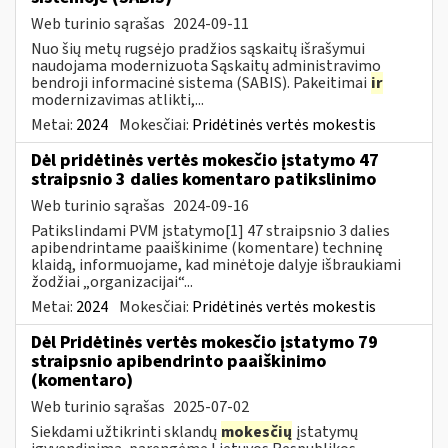
Web turinio sąrašas
2024-09-11
Nuo šių metų rugsėjo pradžios sąskaitų išrašymui
naudojama modernizuota Sąskaitų administravimo
bendroji informacinė sistema (SABIS). Pakeitimai
ir
modernizavimas atlikti,...
Metai:
2024
Mokesčiai:
Pridėtinės vertės mokestis
Dėl pridėtinės vertės mokesčio įstatymo 47
straipsnio 3 dalies komentaro patikslinimo
Web turinio sąrašas
2024-09-16
Patikslindami PVM įstatymo[1] 47 straipsnio 3 dalies
apibendrintame paaiškinime (komentare) techninę
klaidą, informuojame, kad minėtoje dalyje išbraukiami
žodžiai „organizacijai“...
Metai:
2024
Mokesčiai:
Pridėtinės vertės mokestis
Dėl Pridėtinės vertės mokesčio įstatymo 79
straipsnio apibendrinto paaiškinimo
(komentaro)
Web turinio sąrašas
2025-07-02
Siekdami užtikrinti sklandų
mokesčių
įstatymų