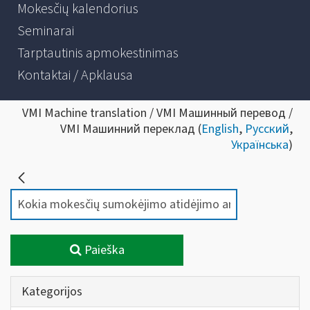
Mokesčių kalendorius
Seminarai
Tarptautinis apmokestinimas
Kontaktai / Apklausa
VMI Machine translation / VMI Машинный перевод /
VMI Машинний переклад (
English
,
Русский
,
Українська
)
Paieška
Kategorijos