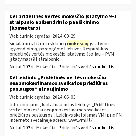
Dėl pridėtinės vertės mokesčio įstatymo 9-1
straipsnio apibendrinto paaiškinimo
(komentaro)
Web turinio sąrašas
2024-03-29
Siekdami užtikrinti sklandų
mokesčių
įstatymų
įgyvendinimą, parengėme Lietuvos Respublikos
pridėtinės vertės mokesčio įstatymo (toliau – PVM
įstatymas) 91 straipsnio...
Metai:
2024
Mokesčiai:
Pridėtinės vertės mokestis
Dėl leidinio „Pridėtinės vertės mokesčiu
neapmokestinamos sveikatos priežiūros
paslaugos“ atnaujinimo
Web turinio sąrašas
2024-06-03
Informuojame, kad atnaujintas leidinys „Pridėtinės
vertės mokesčiu neapmokestinamos sveikatos
priežiūros paslaugos“. Leidinys skelbiamas VMI prie FM
interneto svetainėje adresu: www.vmi.lt/...
Metai:
2024
Mokesčiai:
Pridėtinės vertės mokestis