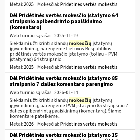
Metai:
2025
Mokesčiai:
Pridėtinės vertės mokestis
Dėl Pridėtinės vertės mokesčio įstatymo 64
straipsnio apibendrinto paaiškinimo
(komentaro)
Web turinio sąrašas
2025-11-19
Siekdami užtikrinti sklandų
mokesčių
įstatymų
įgyvendinimą, parengėme Lietuvos Respublikos
pridėtinės vertės mokesčio įstatymo (toliau – PVM
įstatymas) 64 straipsnio...
Metai:
2025
Mokesčiai:
Pridėtinės vertės mokestis
Dėl Pridėtinės vertės mokesčio įstatymo 85
straipsnio 7 dalies komentaro parengimo
Web turinio sąrašas
2026-01-14
Siekdami užtikrinti sklandų
mokesčių
įstatymų
įgyvendinimą, parengėme PVM įstatymo 85 straipsnio 7
dalies apibendrintą paaiškinimą (komentarą). Šiame
komentare pateikėme...
Metai:
2026
Mokesčiai:
Pridėtinės vertės mokestis
Dėl Pridėtinės vertės mokesčio įstatymo 15