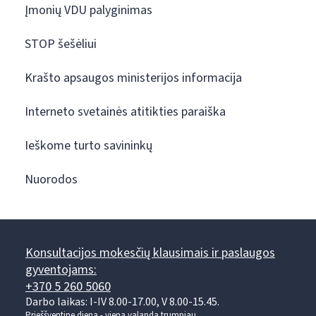
Įmonių VDU palyginimas
STOP šešėliui
Krašto apsaugos ministerijos informacija
Interneto svetainės atitikties paraiška
Ieškome turto savininkų
Nuorodos
Konsultacijos mokesčių klausimais ir paslaugos
gyventojams:
+370 5 260 5060
Darbo laikas: I-IV 8.00-17.00, V 8.00-15.45.
Prieššventinę dieną - viena valanda trumpiau.