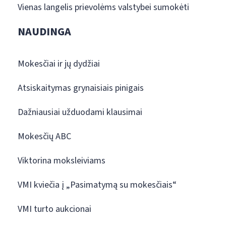
Vienas langelis prievolėms valstybei sumokėti
NAUDINGA
Mokesčiai ir jų dydžiai
Atsiskaitymas grynaisiais pinigais
Dažniausiai užduodami klausimai
Mokesčių ABC
Viktorina moksleiviams
VMI kviečia į „Pasimatymą su mokesčiais“
VMI turto aukcionai