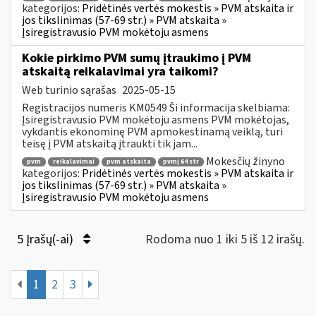
kategorijos:
Pridėtinės vertės mokestis » PVM atskaita ir
jos tikslinimas (57-69 str.) » PVM atskaita »
Įsiregistravusio PVM mokėtoju asmens
Kokie pirkimo PVM sumų įtraukimo į PVM
atskaitą reikalavimai yra taikomi?
Web turinio sąrašas
2025-05-15
Registracijos numeris KM0549 Ši informacija skelbiama:
Įsiregistravusio PVM mokėtoju asmens PVM mokėtojas,
vykdantis ekonominę PVM apmokestinamą veiklą, turi
teisę į PVM atskaitą įtraukti tik jam...
Mokesčių žinyno
pvm
reikalavimai
pvm atskaita
pvmį 64 str
kategorijos:
Pridėtinės vertės mokestis » PVM atskaita ir
jos tikslinimas (57-69 str.) » PVM atskaita »
Įsiregistravusio PVM mokėtoju asmens
5 Įrašų(-ai)
Rodoma nuo 1 iki 5 iš 12 irašų.
1
2
3