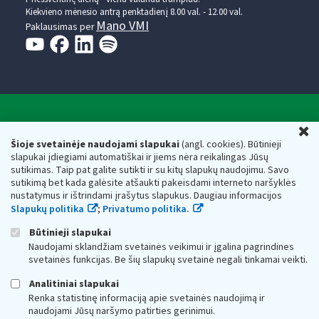
Kiekvieno mėnesio antrą penktadienį 8.00 val. - 12.00 val.
Mano VMI
Paklausimas per
Valstybinė mokesčių inspekcija prie Lietuvos
U
Respublikos finansų ministerijos
Šioje svetainėje naudojami slapukai
(angl. cookies). Būtinieji
slapukai įdiegiami automatiškai ir jiems nėra reikalingas Jūsų
Biudžetinė įstaiga. Juridinio asmens kodas — 188659752,
sutikimas. Taip pat galite sutikti ir su kitų slapukų naudojimu. Savo
adresas: Vasario 16-osios g. 14, 01107 Vilnius, Lietuva, el.paštas:
sutikimą bet kada galėsite atšaukti pakeisdami interneto naršyklės
vmi@vmi.lt
, E. pristatymo dėžutės adresas 188659752
nustatymus ir ištrindami įrašytus slapukus. Daugiau informacijos
Duomenys apie Valstybinę mokesčių inspekciją prie Lietuvos
Slapukų politika
;
Privatumo politika.
Respublikos finansų ministerijos kaupiami ir saugomi Juridinių
asmenų registre
Būtinieji slapukai
Naudojami sklandžiam svetainės veikimui ir įgalina pagrindines
svetainės funkcijas. Be šių slapukų svetainė negali tinkamai veikti.
Analitiniai slapukai
Renka statistinę informaciją apie svetainės naudojimą ir
naudojami Jūsų naršymo patirties gerinimui.