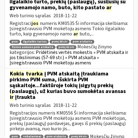
ilgalaikio turto, prekių (paslaugų), susijusių su
gyvenamojo namo, buto, kito pastato
ar
Web turinio sąrašas
2018-11-22
Registraci
jos
numeris KM0535 Ši informacija skelbiama:
Įsiregistravusio PVM mokėtoju asmens Tokio ilgalaikio
turto, kaip gyvenamojo namo
ar
buto,...
pvm
ilgalaikis turtas
pvmį 58 str
pvm atskaita
Mokesčių žinyno
fizinio asmens pvm atskaita
pvmį 61 str
kategorijos:
Pridėtinės vertės mokestis » PVM atskaita ir
jos tikslinimas (57-69 str.) » PVM atskaita »
Įsiregistravusio PVM mokėtoju asmens
Kokia
tvarka
į PVM atskaitą įtraukiama
pirkimo PVM suma, išskirta PVM
sąskaitoje...faktūroje tokių įsigytų prekių
(paslaugų), už kurias buvo sumokėtas avansas
ir
įtraukta
Web turinio sąrašas
2018-11-22
Registracijos numeris KM0556 Ši informacija skelbiama:
Įsiregistravusio PVM mokėtoju asmens PVM mokėtojas,
prekių (paslaugų) pardavėjas, gavęs iš prekių (paslaugų)
pirkėjo avansą, nuo kurio jis...
Mokesčių žinyno
pvm
reikalavimai
pvm atskaita
pvmį 64 str