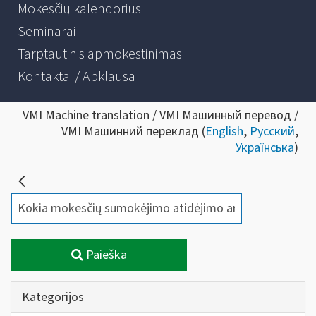
Mokesčių kalendorius
Seminarai
Tarptautinis apmokestinimas
Kontaktai / Apklausa
VMI Machine translation / VMI Машинный перевод /
VMI Машинний переклад (
English
,
Русский
,
Українська
)
Paieška
Kategorijos