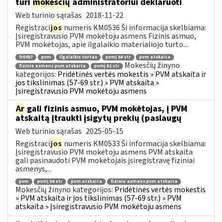
turi
mokesčių
administratoriui deklaruoti
Web turinio sąrašas
2018-11-22
Registraci
jos
numeris KM0536 Ši informacija skelbiama:
Įsiregistravusio PVM mokėtoju asmens Fizinis asmuo,
PVM mokėtojas, apie ilgalaikio materialiojo turto...
fr0457
pvm
ilgalaikis turtas
pvmį 58 str
pvm atskaita
Mokesčių žinyno
fizinio asmens pvm atskaita
pvmį 61 str
kategorijos:
Pridėtinės vertės mokestis » PVM atskaita ir
jos tikslinimas (57-69 str.) » PVM atskaita »
Įsiregistravusio PVM mokėtoju asmens
Ar
gali fizinis asmuo, PVM mokėtojas, į PVM
atskaitą įtraukti įsigytų prekių (paslaugų
Web turinio sąrašas
2025-05-15
Registraci
jos
numeris KM0533 Ši informacija skelbiama:
Įsiregistravusio PVM mokėtoju asmens PVM atskaita
gali pasinaudoti PVM mokėtojais įsiregistravę fiziniai
asmenys,...
pvm
pvmį 58 str
pvm atskaita
fizinio asmens pvm atskaita
Mokesčių žinyno kategorijos:
Pridėtinės vertės mokestis
» PVM atskaita ir jos tikslinimas (57-69 str.) » PVM
atskaita » Įsiregistravusio PVM mokėtoju asmens