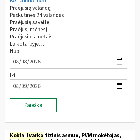
Bet kuriuo metu
Praėjusią valandą
Paskutines 24 valandas
Praėjusią savaitę
Praėjusį mėnesį
Praėjusiais metais
Laikotarpyje…
Nuo
Iki
Paieška
Kokia
tvarka
fizinis asmuo, PVM mokėtojas,