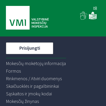
Prisijungti
Mokesčių mokėtojų informacija
Formos
Rinkmenos / Atviri duomenys
Skaičiuoklės ir pagalbininkai
Sąskaitos ir įmokų kodai
Mokesčių žinynas