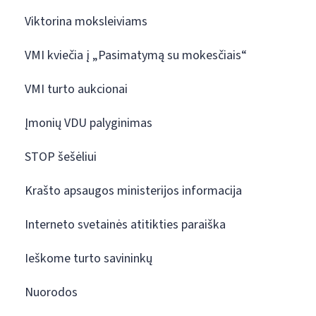
Viktorina moksleiviams
VMI kviečia į „Pasimatymą su mokesčiais“
VMI turto aukcionai
Įmonių VDU palyginimas
STOP šešėliui
Krašto apsaugos ministerijos informacija
Interneto svetainės atitikties paraiška
Ieškome turto savininkų
Nuorodos