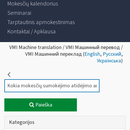
Mokesčių kalendorius
Seminarai
Tarptautinis apmokestinimas
Kontaktai / Apklausa
VMI Machine translation / VMI Машинный перевод /
VMI Машинний переклад (
English
,
Русский
,
Українська
)
Paieška
Kategorijos