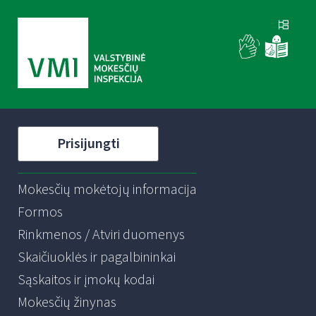
Prisijungti
Mokesčių mokėtojų informacija
Formos
Rinkmenos / Atviri duomenys
Skaičiuoklės ir pagalbininkai
Sąskaitos ir įmokų kodai
Mokesčių žinynas