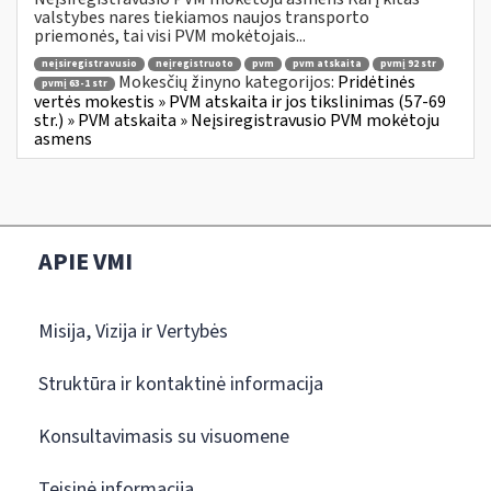
valstybes nares tiekiamos naujos transporto
priemonės, tai visi PVM mokėtojais...
neįsiregistravusio
neįregistruoto
pvm
pvm atskaita
pvmį 92 str
Mokesčių žinyno kategorijos:
Pridėtinės
pvmį 63-1 str
vertės mokestis » PVM atskaita ir jos tikslinimas (57-69
str.) » PVM atskaita » Neįsiregistravusio PVM mokėtoju
asmens
APIE VMI
Misija, Vizija ir Vertybės
Struktūra ir kontaktinė informacija
Konsultavimasis su visuomene
Teisinė informacija