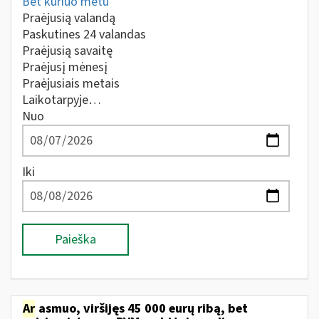
Bet kuriuo metu
Praėjusią valandą
Paskutines 24 valandas
Praėjusią savaitę
Praėjusį mėnesį
Praėjusiais metais
Laikotarpyje…
Nuo
Iki
Paieška
Ar
asmuo, viršijęs 45 000 eurų ribą, bet