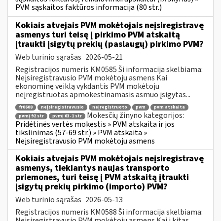
PVM sąskaitos faktūros informacija (80 str.)
Kokiais atvejais PVM mokėtojais neįsiregistravę
asmenys turi teisę į pirkimo PVM atskaitą
įtraukti įsigytų prekių (paslaugų) pirkimo PVM?
Web turinio sąrašas
2026-05-21
Registracijos numeris KM0585 Ši informacija skelbiama:
Neįsiregistravusio PVM mokėtoju asmens Kai
ekonominę veiklą vykdantis PVM mokėtoju
neįregistruotas apmokestinamasis asmuo įsigytas...
fr0608
neįsiregistravusio
neįregistruoto
pvm
pvm atskaita
Mokesčių žinyno kategorijos:
pvmį 92 str
pvmį 63-1 str
Pridėtinės vertės mokestis » PVM atskaita ir jos
tikslinimas (57-69 str.) » PVM atskaita »
Neįsiregistravusio PVM mokėtoju asmens
Kokiais atvejais PVM mokėtojais neįsiregistravę
asmenys, tiekiantys naujas transporto
priemones, turi teisę į PVM atskaitą įtraukti
įsigytų prekių pirkimo (importo) PVM?
Web turinio sąrašas
2026-05-13
Registracijos numeris KM0588 Ši informacija skelbiama:
Neįsiregistravusio PVM mokėtoju asmens Kai į kitas