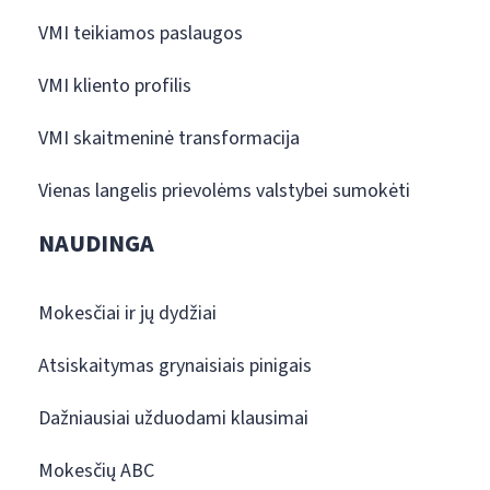
VMI teikiamos paslaugos
VMI kliento profilis
VMI skaitmeninė transformacija
Vienas langelis prievolėms valstybei sumokėti
NAUDINGA
Mokesčiai ir jų dydžiai
Atsiskaitymas grynaisiais pinigais
Dažniausiai užduodami klausimai
Mokesčių ABC