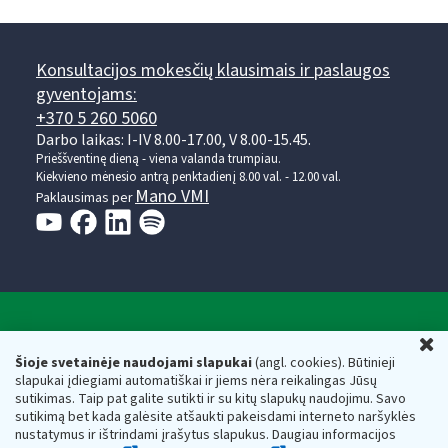
Konsultacijos mokesčių klausimais ir paslaugos
gyventojams:
+370 5 260 5060
Darbo laikas: I-IV 8.00-17.00, V 8.00-15.45.
Prieššventinę dieną - viena valanda trumpiau.
Kiekvieno mėnesio antrą penktadienį 8.00 val. - 12.00 val.
Mano VMI
Paklausimas per
Valstybinė mokesčių inspekcija prie Lietuvos
U
Respublikos finansų ministerijos
Šioje svetainėje naudojami slapukai
(angl. cookies). Būtinieji
slapukai įdiegiami automatiškai ir jiems nėra reikalingas Jūsų
Biudžetinė įstaiga. Juridinio asmens kodas — 188659752,
sutikimas. Taip pat galite sutikti ir su kitų slapukų naudojimu. Savo
adresas: Vasario 16-osios g. 14, 01107 Vilnius, Lietuva, el.paštas:
sutikimą bet kada galėsite atšaukti pakeisdami interneto naršyklės
vmi@vmi.lt
, E. pristatymo dėžutės adresas 188659752
nustatymus ir ištrindami įrašytus slapukus. Daugiau informacijos
Duomenys apie Valstybinę mokesčių inspekciją prie Lietuvos