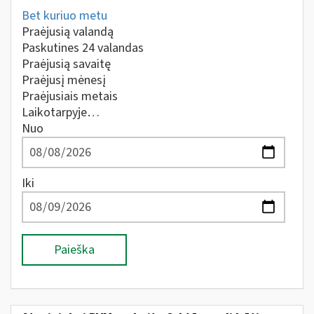
Bet kuriuo metu
Praėjusią valandą
Paskutines 24 valandas
Praėjusią savaitę
Praėjusį mėnesį
Praėjusiais metais
Laikotarpyje…
Nuo
Iki
Paieška