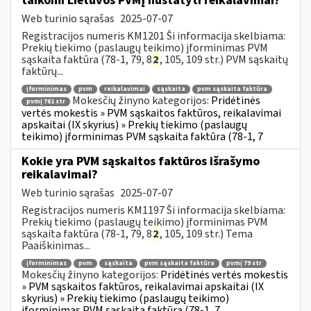
taikomi Lietuvos PVMĮ nustatyti reikalavimai?
Web turinio sąrašas
2025-07-07
Registracijos numeris KM1201 Ši informacija skelbiama:
Prekių tiekimo (paslaugų teikimo) įforminimas PVM
sąskaita faktūra (78-1, 79, 8
2
, 105, 109 str.) PVM sąskaitų
faktūrų...
įforminimas
pvm
reikalavimai
sąskaita
pvm sąskaita faktūra
Mokesčių žinyno kategorijos:
Pridėtinės
pvmį 781 str
vertės mokestis » PVM sąskaitos faktūros, reikalavimai
apskaitai (IX skyrius) » Prekių tiekimo (paslaugų
teikimo) įforminimas PVM sąskaita faktūra (78-1, 7
Kokie yra PVM sąskaitos faktūros išrašymo
reikalavimai?
Web turinio sąrašas
2025-07-07
Registracijos numeris KM1197 Ši informacija skelbiama:
Prekių tiekimo (paslaugų teikimo) įforminimas PVM
sąskaita faktūra (78-1, 79, 8
2
, 105, 109 str.) Tema
Paaiškinimas...
įforminimas
pvm
sąskaita
pvm sąskaita faktūra
pvmį 79 str
Mokesčių žinyno kategorijos:
Pridėtinės vertės mokestis
» PVM sąskaitos faktūros, reikalavimai apskaitai (IX
skyrius) » Prekių tiekimo (paslaugų teikimo)
įforminimas PVM sąskaita faktūra (78-1, 7