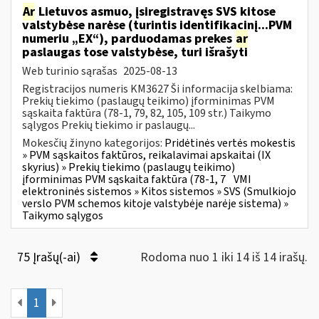
Ar
Lietuvos asmuo, įsiregistravęs SVS kitose
valstybėse narėse (turintis identifikacinį...PVM
numeriu „EX“), parduodamas prekes
ar
paslaugas tose valstybėse, turi išrašyti
Web turinio sąrašas
2025-08-13
Registracijos numeris KM3627 Ši informacija skelbiama:
Prekių tiekimo (paslaugų teikimo) įforminimas PVM
sąskaita faktūra (78-1, 79, 82, 105, 109 str.) Taikymo
sąlygos Prekių tiekimo ir paslaugų...
Mokesčių žinyno kategorijos:
Pridėtinės vertės mokestis
» PVM sąskaitos faktūros, reikalavimai apskaitai (IX
skyrius) » Prekių tiekimo (paslaugų teikimo)
įforminimas PVM sąskaita faktūra (78-1, 7
VMI
elektroninės sistemos » Kitos sistemos » SVS (Smulkiojo
verslo PVM schemos kitoje valstybėje narėje sistema) »
Taikymo sąlygos
75 Įrašų(-ai)
Rodoma nuo 1 iki 14 iš 14 irašų.
1