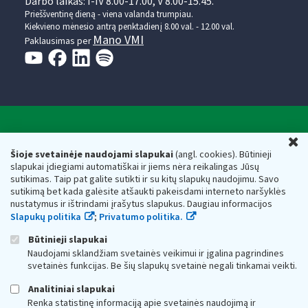
Darbo laikas: I-IV 8.00-17.00, V 8.00-15.45.
Prieššventinę dieną - viena valanda trumpiau.
Kiekvieno mėnesio antrą penktadienį 8.00 val. - 12.00 val.
Mano VMI
Paklausimas per
Valstybinė mokesčių inspekcija prie Lietuvos
U
Respublikos finansų ministerijos
Šioje svetainėje naudojami slapukai
(angl. cookies). Būtinieji
slapukai įdiegiami automatiškai ir jiems nėra reikalingas Jūsų
Biudžetinė įstaiga. Juridinio asmens kodas — 188659752,
sutikimas. Taip pat galite sutikti ir su kitų slapukų naudojimu. Savo
adresas: Vasario 16-osios g. 14, 01107 Vilnius, Lietuva, el.paštas:
sutikimą bet kada galėsite atšaukti pakeisdami interneto naršyklės
vmi@vmi.lt
, E. pristatymo dėžutės adresas 188659752
nustatymus ir ištrindami įrašytus slapukus. Daugiau informacijos
Duomenys apie Valstybinę mokesčių inspekciją prie Lietuvos
Slapukų politika
;
Privatumo politika.
Respublikos finansų ministerijos kaupiami ir saugomi Juridinių
asmenų registre
Būtinieji slapukai
Naudojami sklandžiam svetainės veikimui ir įgalina pagrindines
svetainės funkcijas. Be šių slapukų svetainė negali tinkamai veikti.
Analitiniai slapukai
Renka statistinę informaciją apie svetainės naudojimą ir