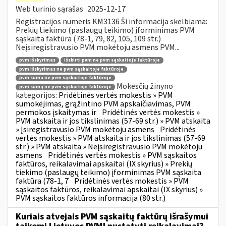
Web turinio sąrašas
2025-12-17
Registracijos numeris KM3136 Ši informacija skelbiama:
Prekių tiekimo (paslaugų teikimo) įforminimas PVM
sąskaita faktūra (78-1, 79, 82, 105, 109 str.)
Neįsiregistravusio PVM mokėtoju asmens PVM...
pvm išskyrimas
išskirti pvm ne pvm sąskaitoje faktūroje
pvm išskyrimas ne pvm sąskaitoje faktūroje
pvm suma ne pvm sąskaitoje faktūroje
Mokesčių žinyno
pvm sumą ne pvm sąskaitoje faktūroje
kategorijos:
Pridėtinės vertės mokestis » PVM
sumokėjimas, grąžintino PVM apskaičiavimas, PVM
permokos įskaitymas ir
Pridėtinės vertės mokestis »
PVM atskaita ir jos tikslinimas (57-69 str.) » PVM atskaita
» Įsiregistravusio PVM mokėtoju asmens
Pridėtinės
vertės mokestis » PVM atskaita ir jos tikslinimas (57-69
str.) » PVM atskaita » Neįsiregistravusio PVM mokėtoju
asmens
Pridėtinės vertės mokestis » PVM sąskaitos
faktūros, reikalavimai apskaitai (IX skyrius) » Prekių
tiekimo (paslaugų teikimo) įforminimas PVM sąskaita
faktūra (78-1, 7
Pridėtinės vertės mokestis » PVM
sąskaitos faktūros, reikalavimai apskaitai (IX skyrius) »
PVM sąskaitos faktūros informacija (80 str.)
Kuriais atvejais PVM sąskaitų faktūrų išrašymui