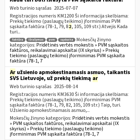
Web turinio sąrašas
2025-07-07
Registracijos numeris KM1200 Ši informacija skelbiama:
Prekių tiekimo (paslaugų teikimo) įforminimas PVM
sąskaita faktūra (78-1, 79, 8
2
, 105, 109 str.) Atvejis Kada
turi...
Mokesčių žinyno
faktūra
išrašymas
pvm
sąskaita
kategorijos:
Pridėtinės vertės mokestis » PVM sąskaitos
faktūros, reikalavimai apskaitai (IX skyrius) » Prekių
tiekimo (paslaugų teikimo) įforminimas PVM sąskaita
faktūra (78-1, 7
Ar
užsienio apmokestinamasis asmuo, taikantis
SVS Lietuvoje, už prekių tiekimą
ar
Web turinio sąrašas
2025-08-14
Registracijos numeris KM3630 Ši informacija skelbiama:
Prekių tiekimo (paslaugų teikimo) įforminimas PVM
sąskaita faktūra (78-1, 79, 82, 105, 109 str.) Taip, turi.
Užsienio apmokestinamasis asmuo,...
Mokesčių žinyno kategorijos:
Pridėtinės vertės mokestis
» PVM sąskaitos faktūros, reikalavimai apskaitai (IX
skyrius) » Prekių tiekimo (paslaugų teikimo)
įforminimas PVM sąskaita faktūra (78-1, 7