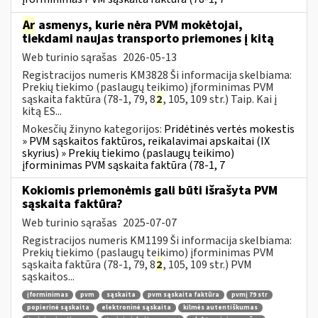
Ar
asmenys, kurie nėra PVM mokėtojai,
tiekdami naujas transporto priemones į kitą
Web turinio sąrašas
2026-05-13
Registracijos numeris KM3828 Ši informacija skelbiama:
Prekių tiekimo (paslaugų teikimo) įforminimas PVM
sąskaita faktūra (78-1, 79, 8
2
, 105, 109 str.) Taip. Kai į
kitą ES...
Mokesčių žinyno kategorijos:
Pridėtinės vertės mokestis
» PVM sąskaitos faktūros, reikalavimai apskaitai (IX
skyrius) » Prekių tiekimo (paslaugų teikimo)
įforminimas PVM sąskaita faktūra (78-1, 7
Kokiomis priemonėmis gali būti išrašyta PVM
sąskaita faktūra?
Web turinio sąrašas
2025-07-07
Registracijos numeris KM1199 Ši informacija skelbiama:
Prekių tiekimo (paslaugų teikimo) įforminimas PVM
sąskaita faktūra (78-1, 79, 8
2
, 105, 109 str.) PVM
sąskaitos...
įforminimas
pvm
sąskaita
pvm sąskaita faktūra
pvmį 79 str
popierinė sąskaita
elektroninė sąskaita
kilmės autentiškumas