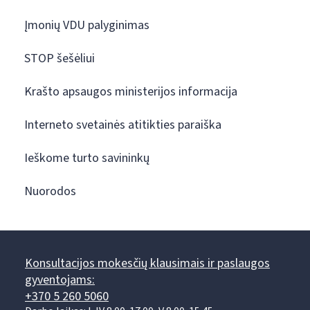
Įmonių VDU palyginimas
STOP šešėliui
Krašto apsaugos ministerijos informacija
Interneto svetainės atitikties paraiška
Ieškome turto savininkų
Nuorodos
Konsultacijos mokesčių klausimais ir paslaugos
gyventojams:
+370 5 260 5060