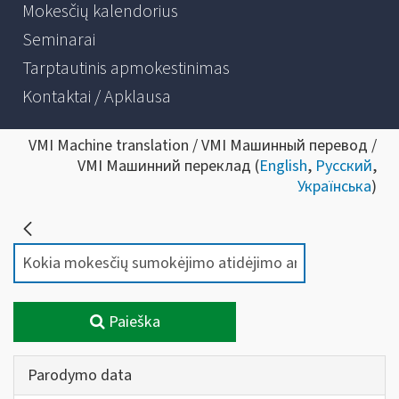
Mokesčių kalendorius
Seminarai
Tarptautinis apmokestinimas
Kontaktai / Apklausa
VMI Machine translation / VMI Машинный перевод /
VMI Машинний переклад (
English
,
Русский
,
Українська
)
Paieška
Parodymo data