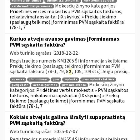
turinio vientisumas
turinio įskaitomumas
elektroninis parašas
Mokesčių žinyno kategorijos:
verslo kontrolės priemonės
Pridėtinės vertės mokestis » PVM sąskaitos faktūros,
reikalavimai apskaitai (IX skyrius) » Prekių tiekimo
(paslaugų teikimo) įforminimas PVM sąskaita faktūra
(78-1, 7
Kuriuo atveju avanso gavimas įforminamas
PVM sąskaita faktūra?
Web turinio sąrašas
2018-12-22
Registracijos numeris KM1205 Ši informacija skelbiama:
Prekių tiekimo (paslaugų teikimo) įforminimas PVM
sąskaita faktūra (78-1, 79, 8
2
, 105, 109 str.) Jeigu prekių...
avansas
įforminimas
pvm
sąskaita
pvm sąskaita faktūra
Mokesčių žinyno
pvmį 79 str
avanso gavimas
pvm nuo avanso
kategorijos:
Pridėtinės vertės mokestis » PVM sąskaitos
faktūros, reikalavimai apskaitai (IX skyrius) » Prekių
tiekimo (paslaugų teikimo) įforminimas PVM sąskaita
faktūra (78-1, 7
Kokiais atvejais galima išrašyti supaprastintą
PVM sąskaitą faktūrą?
Web turinio sąrašas
2025-07-07
Registracijos numeris KM3554 Ši informacija skelbiama: