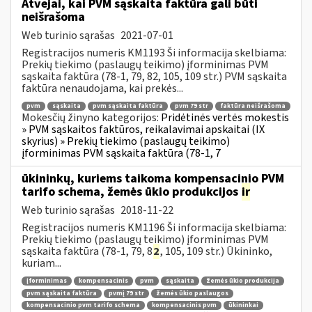
Atvejai, kai PVM sąskaita faktūra gali būti
neišrašoma
Web turinio sąrašas
2021-07-01
Registracijos numeris KM1193 Ši informacija skelbiama:
Prekių tiekimo (paslaugų teikimo) įforminimas PVM
sąskaita faktūra (78-1, 79, 82, 105, 109 str.) PVM sąskaita
faktūra nenaudojama, kai prekės...
pvm
sąskaita
pvm sąskaita faktūra
pvm 79 str
faktūra neišrašoma
Mokesčių žinyno kategorijos:
Pridėtinės vertės mokestis
» PVM sąskaitos faktūros, reikalavimai apskaitai (IX
skyrius) » Prekių tiekimo (paslaugų teikimo)
įforminimas PVM sąskaita faktūra (78-1, 7
ūkininkų, kuriems taikoma kompensacinio PVM
tarifo schema, žemės ūkio produkcijos
ir
Web turinio sąrašas
2018-11-22
Registracijos numeris KM1196 Ši informacija skelbiama:
Prekių tiekimo (paslaugų teikimo) įforminimas PVM
sąskaita faktūra (78-1, 79, 8
2
, 105, 109 str.) Ūkininko,
kuriam...
įforminimas
kompensacinis
pvm
sąskaita
žemės ūkio produkcija
pvm sąskaita faktūra
pvmį 79 str
žemės ūkio paslaugos
kompensacinio pvm tarifo schema
kompensacinis pvm
ūkininkai