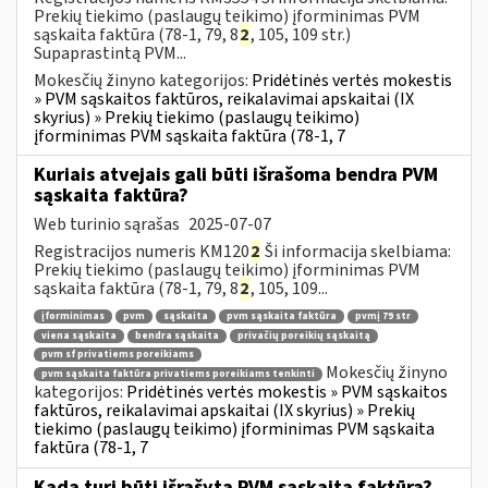
Prekių tiekimo (paslaugų teikimo) įforminimas PVM
sąskaita faktūra (78-1, 79, 8
2
, 105, 109 str.)
Supaprastintą PVM...
Mokesčių žinyno kategorijos:
Pridėtinės vertės mokestis
» PVM sąskaitos faktūros, reikalavimai apskaitai (IX
skyrius) » Prekių tiekimo (paslaugų teikimo)
įforminimas PVM sąskaita faktūra (78-1, 7
Kuriais atvejais gali būti išrašoma bendra PVM
sąskaita faktūra?
Web turinio sąrašas
2025-07-07
Registracijos numeris KM120
2
Ši informacija skelbiama:
Prekių tiekimo (paslaugų teikimo) įforminimas PVM
sąskaita faktūra (78-1, 79, 8
2
, 105, 109...
įforminimas
pvm
sąskaita
pvm sąskaita faktūra
pvmį 79 str
viena sąskaita
bendra sąskaita
privačių poreikių sąskaitą
pvm sf privatiems poreikiams
Mokesčių žinyno
pvm sąskaita faktūra privatiems poreikiams tenkinti
kategorijos:
Pridėtinės vertės mokestis » PVM sąskaitos
faktūros, reikalavimai apskaitai (IX skyrius) » Prekių
tiekimo (paslaugų teikimo) įforminimas PVM sąskaita
faktūra (78-1, 7
Kada turi būti išrašyta PVM sąskaita faktūra?