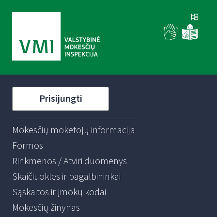
Prisijungti
Mokesčių mokėtojų informacija
Formos
Rinkmenos / Atviri duomenys
Skaičiuoklės ir pagalbininkai
Sąskaitos ir įmokų kodai
Mokesčių žinynas