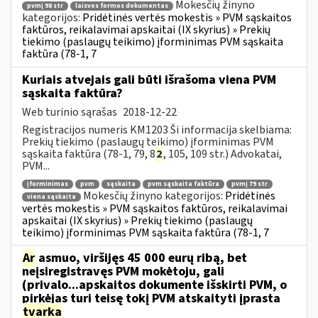
Mokesčių žinyno
pvmį 98 str
laisvos formos dokumentas
kategorijos:
Pridėtinės vertės mokestis » PVM sąskaitos
faktūros, reikalavimai apskaitai (IX skyrius) » Prekių
tiekimo (paslaugų teikimo) įforminimas PVM sąskaita
faktūra (78-1, 7
Kuriais atvejais gali būti išrašoma viena PVM
sąskaita faktūra?
Web turinio sąrašas
2018-12-22
Registracijos numeris KM1203 Ši informacija skelbiama:
Prekių tiekimo (paslaugų teikimo) įforminimas PVM
sąskaita faktūra (78-1, 79, 8
2
, 105, 109 str.) Advokatai,
PVM...
įforminimas
pvm
sąskaita
pvm sąskaita faktūra
pvmį 79 str
Mokesčių žinyno kategorijos:
Pridėtinės
viena sąskaita
vertės mokestis » PVM sąskaitos faktūros, reikalavimai
apskaitai (IX skyrius) » Prekių tiekimo (paslaugų
teikimo) įforminimas PVM sąskaita faktūra (78-1, 7
Ar
asmuo, viršijęs 45 000 eurų ribą, bet
neįsiregistravęs PVM mokėtoju, gali
(privalo...apskaitos dokumente išskirti PVM, o
pirkėjas turi teisę tokį PVM atskaityti įprasta
tvarka