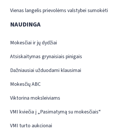
Vienas langelis prievolėms valstybei sumokėti
NAUDINGA
Mokesčiai ir jų dydžiai
Atsiskaitymas grynaisiais pinigais
Dažniausiai užduodami klausimai
Mokesčių ABC
Viktorina moksleiviams
VMI kviečia į „Pasimatymą su mokesčiais“
VMI turto aukcionai