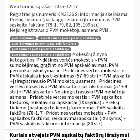
Web turinio sąrašas
2025-12-17
Registracijos numeris KM3136 Ši informacija skelbiama:
Prekių tiekimo (paslaugų teikimo) įforminimas PVM
sąskaita faktūra (78-1, 79, 82, 105, 109 str.)
Neįsiregistravusio PVM mokėtoju asmens PVM...
pvm išskyrimas
išskirti pvm ne pvm sąskaitoje faktūroje
pvm išskyrimas ne pvm sąskaitoje faktūroje
pvm suma ne pvm sąskaitoje faktūroje
Mokesčių žinyno
pvm sumą ne pvm sąskaitoje faktūroje
kategorijos:
Pridėtinės vertės mokestis » PVM
sumokėjimas, grąžintino PVM apskaičiavimas, PVM
permokos įskaitymas ir
Pridėtinės vertės mokestis »
PVM atskaita ir jos tikslinimas (57-69 str.) » PVM atskaita
» Įsiregistravusio PVM mokėtoju asmens
Pridėtinės
vertės mokestis » PVM atskaita ir jos tikslinimas (57-69
str.) » PVM atskaita » Neįsiregistravusio PVM mokėtoju
asmens
Pridėtinės vertės mokestis » PVM sąskaitos
faktūros, reikalavimai apskaitai (IX skyrius) » Prekių
tiekimo (paslaugų teikimo) įforminimas PVM sąskaita
faktūra (78-1, 7
Pridėtinės vertės mokestis » PVM
sąskaitos faktūros, reikalavimai apskaitai (IX skyrius) »
PVM sąskaitos faktūros informacija (80 str.)
Kuriais atvejais PVM sąskaitų faktūrų išrašymui