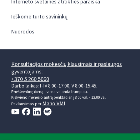
Interneto svetainės atitikties paraiška
Ieškome turto savininkų
Nuorodos
Konsultacijos mokesčių klausimais ir paslaugos
gyventojams:
+370 5 260 5060
Darbo laikas: I-IV 8.00-17.00, V 8.00-15.45.
Prieššventinę dieną - viena valanda trumpiau.
Kiekvieno mėnesio antrą penktadienį 8.00 val. - 12.00 val.
Mano VMI
Paklausimas per