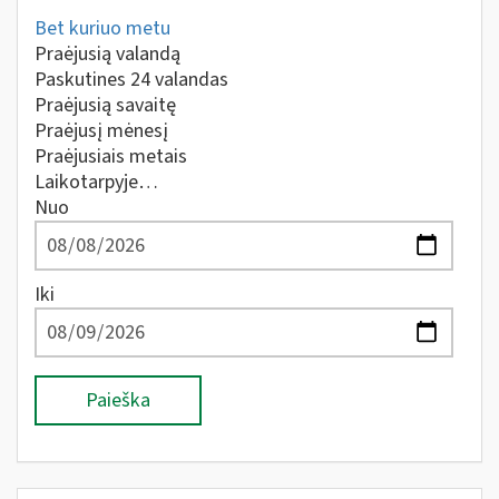
Bet kuriuo metu
Praėjusią valandą
Paskutines 24 valandas
Praėjusią savaitę
Praėjusį mėnesį
Praėjusiais metais
Laikotarpyje…
Nuo
Iki
Paieška