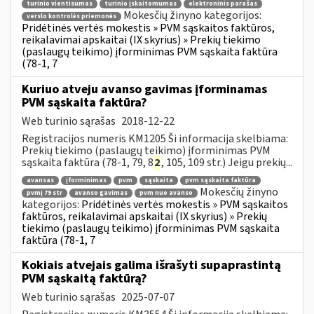
turinio vientisumas
turinio įskaitomumas
elektroninis parašas
Mokesčių žinyno kategorijos:
verslo kontrolės priemonės
Pridėtinės vertės mokestis » PVM sąskaitos faktūros,
reikalavimai apskaitai (IX skyrius) » Prekių tiekimo
(paslaugų teikimo) įforminimas PVM sąskaita faktūra
(78-1, 7
Kuriuo atveju avanso gavimas įforminamas
PVM sąskaita faktūra?
Web turinio sąrašas
2018-12-22
Registracijos numeris KM1205 Ši informacija skelbiama:
Prekių tiekimo (paslaugų teikimo) įforminimas PVM
sąskaita faktūra (78-1, 79, 8
2
, 105, 109 str.) Jeigu prekių...
avansas
įforminimas
pvm
sąskaita
pvm sąskaita faktūra
Mokesčių žinyno
pvmį 79 str
avanso gavimas
pvm nuo avanso
kategorijos:
Pridėtinės vertės mokestis » PVM sąskaitos
faktūros, reikalavimai apskaitai (IX skyrius) » Prekių
tiekimo (paslaugų teikimo) įforminimas PVM sąskaita
faktūra (78-1, 7
Kokiais atvejais galima išrašyti supaprastintą
PVM sąskaitą faktūrą?
Web turinio sąrašas
2025-07-07