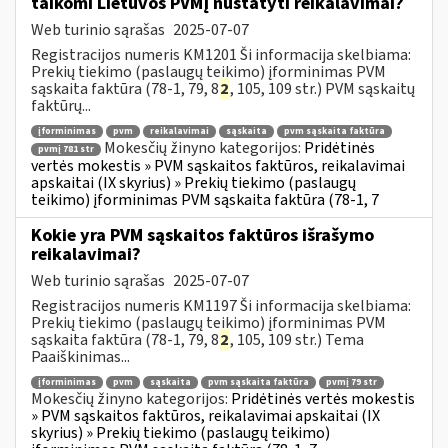
taikomi Lietuvos PVMĮ nustatyti reikalavimai?
Web turinio sąrašas
2025-07-07
Registracijos numeris KM1201 Ši informacija skelbiama:
Prekių tiekimo (paslaugų teikimo) įforminimas PVM
sąskaita faktūra (78-1, 79, 8
2
, 105, 109 str.) PVM sąskaitų
faktūrų...
įforminimas
pvm
reikalavimai
sąskaita
pvm sąskaita faktūra
Mokesčių žinyno kategorijos:
Pridėtinės
pvmį 781 str
vertės mokestis » PVM sąskaitos faktūros, reikalavimai
apskaitai (IX skyrius) » Prekių tiekimo (paslaugų
teikimo) įforminimas PVM sąskaita faktūra (78-1, 7
Kokie yra PVM sąskaitos faktūros išrašymo
reikalavimai?
Web turinio sąrašas
2025-07-07
Registracijos numeris KM1197 Ši informacija skelbiama:
Prekių tiekimo (paslaugų teikimo) įforminimas PVM
sąskaita faktūra (78-1, 79, 8
2
, 105, 109 str.) Tema
Paaiškinimas...
įforminimas
pvm
sąskaita
pvm sąskaita faktūra
pvmį 79 str
Mokesčių žinyno kategorijos:
Pridėtinės vertės mokestis
» PVM sąskaitos faktūros, reikalavimai apskaitai (IX
skyrius) » Prekių tiekimo (paslaugų teikimo)