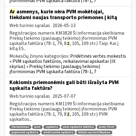
įforminimas PVM sąskaita faktūra (78-1, 7
Ar
asmenys, kurie nėra PVM mokėtojai,
tiekdami naujas transporto priemones į kitą
Web turinio sąrašas
2026-05-13
Registracijos numeris KM3828 Ši informacija skelbiama:
Prekių tiekimo (paslaugų teikimo) įforminimas PVM
sąskaita faktūra (78-1, 79, 8
2
, 105, 109 str.) Taip. Kai į
kitą ES...
Mokesčių žinyno kategorijos:
Pridėtinės vertės mokestis
» PVM sąskaitos faktūros, reikalavimai apskaitai (IX
skyrius) » Prekių tiekimo (paslaugų teikimo)
įforminimas PVM sąskaita faktūra (78-1, 7
Kokiomis priemonėmis gali būti išrašyta PVM
sąskaita faktūra?
Web turinio sąrašas
2025-07-07
Registracijos numeris KM1199 Ši informacija skelbiama:
Prekių tiekimo (paslaugų teikimo) įforminimas PVM
sąskaita faktūra (78-1, 79, 8
2
, 105, 109 str.) PVM
sąskaitos...
įforminimas
pvm
sąskaita
pvm sąskaita faktūra
pvmį 79 str
popierinė sąskaita
elektroninė sąskaita
kilmės autentiškumas