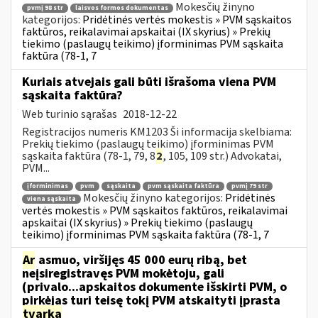
Mokesčių žinyno
pvmį 98 str
laisvos formos dokumentas
kategorijos:
Pridėtinės vertės mokestis » PVM sąskaitos
faktūros, reikalavimai apskaitai (IX skyrius) » Prekių
tiekimo (paslaugų teikimo) įforminimas PVM sąskaita
faktūra (78-1, 7
Kuriais atvejais gali būti išrašoma viena PVM
sąskaita faktūra?
Web turinio sąrašas
2018-12-22
Registracijos numeris KM1203 Ši informacija skelbiama:
Prekių tiekimo (paslaugų teikimo) įforminimas PVM
sąskaita faktūra (78-1, 79, 8
2
, 105, 109 str.) Advokatai,
PVM...
įforminimas
pvm
sąskaita
pvm sąskaita faktūra
pvmį 79 str
Mokesčių žinyno kategorijos:
Pridėtinės
viena sąskaita
vertės mokestis » PVM sąskaitos faktūros, reikalavimai
apskaitai (IX skyrius) » Prekių tiekimo (paslaugų
teikimo) įforminimas PVM sąskaita faktūra (78-1, 7
Ar
asmuo, viršijęs 45 000 eurų ribą, bet
neįsiregistravęs PVM mokėtoju, gali
(privalo...apskaitos dokumente išskirti PVM, o
pirkėjas turi teisę tokį PVM atskaityti įprasta
tvarka