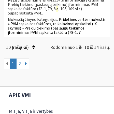
Registracijos numeris KM3554 Ši informacija skelbiama:
Prekių tiekimo (paslaugų teikimo) įforminimas PVM
sąskaita faktūra (78-1, 79, 8
2
, 105, 109 str.)
Supaprastintą PVM...
Mokesčių žinyno kategorijos:
Pridėtinės vertės mokestis
» PVM sąskaitos faktūros, reikalavimai apskaitai (IX
skyrius) » Prekių tiekimo (paslaugų teikimo)
įforminimas PVM sąskaita faktūra (78-1, 7
10 Įrašų(-ai)
Rodoma nuo 1 iki 10 iš 14 irašų.
1
2
APIE VMI
Misija, Vizija ir Vertybės