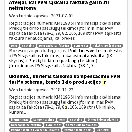
Atvejai, kai PVM sąskaita faktūra gali būti
neišrašoma
Web turinio sąrašas
2021-07-01
Registracijos numeris KM1193 Ši informacija skelbiama:
Prekių tiekimo (paslaugų teikimo) įforminimas PVM
sąskaita faktūra (78-1, 79, 82, 105, 109 str.) PVM sąskaita
faktūra nenaudojama, kai prekės...
pvm
sąskaita
pvm sąskaita faktūra
pvm 79 str
faktūra neišrašoma
Mokesčių žinyno kategorijos:
Pridėtinės vertės mokestis
» PVM sąskaitos faktūros, reikalavimai apskaitai (IX
skyrius) » Prekių tiekimo (paslaugų teikimo)
įforminimas PVM sąskaita faktūra (78-1, 7
ūkininkų, kuriems taikoma kompensacinio PVM
tarifo schema, žemės ūkio produkcijos
ir
Web turinio sąrašas
2018-11-22
Registracijos numeris KM1196 Ši informacija skelbiama:
Prekių tiekimo (paslaugų teikimo) įforminimas PVM
sąskaita faktūra (78-1, 79, 8
2
, 105, 109 str.) Ūkininko,
kuriam...
įforminimas
kompensacinis
pvm
sąskaita
žemės ūkio produkcija
pvm sąskaita faktūra
pvmį 79 str
žemės ūkio paslaugos
kompensacinio pvm tarifo schema
kompensacinis pvm
ūkininkai