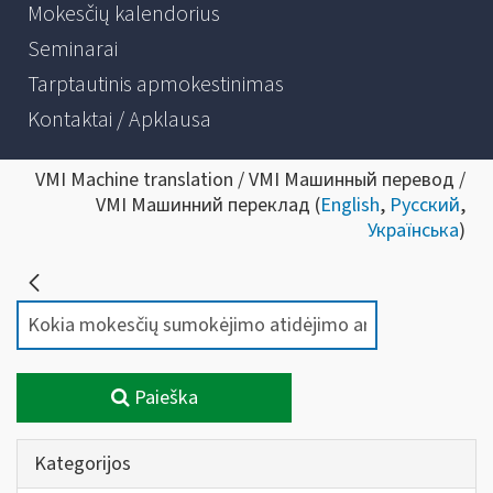
Mokesčių kalendorius
Seminarai
Tarptautinis apmokestinimas
Kontaktai / Apklausa
VMI Machine translation / VMI Машинный перевод /
VMI Машинний переклад (
English
,
Русский
,
Українська
)
Paieška
Kategorijos