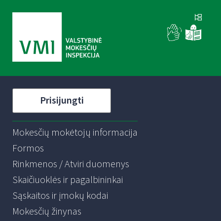
Prisijungti
Mokesčių mokėtojų informacija
Formos
Rinkmenos / Atviri duomenys
Skaičiuoklės ir pagalbininkai
Sąskaitos ir įmokų kodai
Mokesčių žinynas