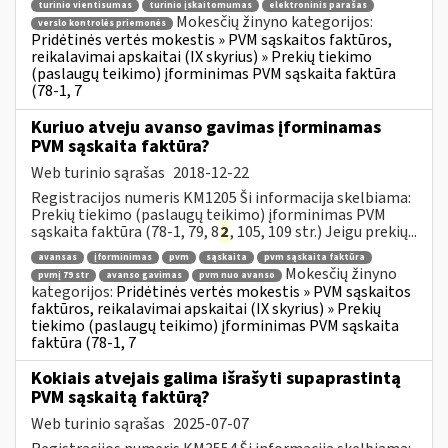
turinio vientisumas
turinio įskaitomumas
elektroninis parašas
Mokesčių žinyno kategorijos:
verslo kontrolės priemonės
Pridėtinės vertės mokestis » PVM sąskaitos faktūros,
reikalavimai apskaitai (IX skyrius) » Prekių tiekimo
(paslaugų teikimo) įforminimas PVM sąskaita faktūra
(78-1, 7
Kuriuo atveju avanso gavimas įforminamas
PVM sąskaita faktūra?
Web turinio sąrašas
2018-12-22
Registracijos numeris KM1205 Ši informacija skelbiama:
Prekių tiekimo (paslaugų teikimo) įforminimas PVM
sąskaita faktūra (78-1, 79, 8
2
, 105, 109 str.) Jeigu prekių...
avansas
įforminimas
pvm
sąskaita
pvm sąskaita faktūra
Mokesčių žinyno
pvmį 79 str
avanso gavimas
pvm nuo avanso
kategorijos:
Pridėtinės vertės mokestis » PVM sąskaitos
faktūros, reikalavimai apskaitai (IX skyrius) » Prekių
tiekimo (paslaugų teikimo) įforminimas PVM sąskaita
faktūra (78-1, 7
Kokiais atvejais galima išrašyti supaprastintą
PVM sąskaitą faktūrą?
Web turinio sąrašas
2025-07-07