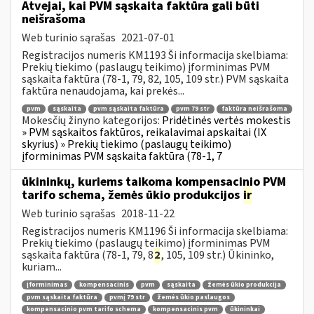
Atvejai, kai PVM sąskaita faktūra gali būti
neišrašoma
Web turinio sąrašas
2021-07-01
Registracijos numeris KM1193 Ši informacija skelbiama:
Prekių tiekimo (paslaugų teikimo) įforminimas PVM
sąskaita faktūra (78-1, 79, 82, 105, 109 str.) PVM sąskaita
faktūra nenaudojama, kai prekės...
pvm
sąskaita
pvm sąskaita faktūra
pvm 79 str
faktūra neišrašoma
Mokesčių žinyno kategorijos:
Pridėtinės vertės mokestis
» PVM sąskaitos faktūros, reikalavimai apskaitai (IX
skyrius) » Prekių tiekimo (paslaugų teikimo)
įforminimas PVM sąskaita faktūra (78-1, 7
ūkininkų, kuriems taikoma kompensacinio PVM
tarifo schema, žemės ūkio produkcijos
ir
Web turinio sąrašas
2018-11-22
Registracijos numeris KM1196 Ši informacija skelbiama:
Prekių tiekimo (paslaugų teikimo) įforminimas PVM
sąskaita faktūra (78-1, 79, 8
2
, 105, 109 str.) Ūkininko,
kuriam...
įforminimas
kompensacinis
pvm
sąskaita
žemės ūkio produkcija
pvm sąskaita faktūra
pvmį 79 str
žemės ūkio paslaugos
kompensacinio pvm tarifo schema
kompensacinis pvm
ūkininkai