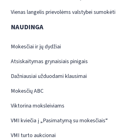
Vienas langelis prievolėms valstybei sumokėti
NAUDINGA
Mokesčiai ir jų dydžiai
Atsiskaitymas grynaisiais pinigais
Dažniausiai užduodami klausimai
Mokesčių ABC
Viktorina moksleiviams
VMI kviečia į „Pasimatymą su mokesčiais“
VMI turto aukcionai