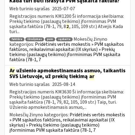
Kada turi būti išrašyta PVM sąskaita faktūra?
Web turinio sąrašas
2025-07-07
Registracijos numeris KM1200 Ši informacija skelbiama:
Prekių tiekimo (paslaugų teikimo) įforminimas PVM
sąskaita faktūra (78-1, 79, 8
2
, 105, 109 str.) Atvejis Kada
turi...
Mokesčių žinyno
faktūra
išrašymas
pvm
sąskaita
kategorijos:
Pridėtinės vertės mokestis » PVM sąskaitos
faktūros, reikalavimai apskaitai (IX skyrius) » Prekių
tiekimo (paslaugų teikimo) įforminimas PVM sąskaita
faktūra (78-1, 7
Ar
užsienio apmokestinamasis asmuo, taikantis
SVS Lietuvoje, už prekių tiekimą
ar
Web turinio sąrašas
2025-08-14
Registracijos numeris KM3630 Ši informacija skelbiama:
Prekių tiekimo (paslaugų teikimo) įforminimas PVM
sąskaita faktūra (78-1, 79, 82, 105, 109 str.) Taip, turi.
Užsienio apmokestinamasis asmuo,...
Mokesčių žinyno kategorijos:
Pridėtinės vertės mokestis
» PVM sąskaitos faktūros, reikalavimai apskaitai (IX
skyrius) » Prekių tiekimo (paslaugų teikimo)
įforminimas PVM sąskaita faktūra (78-1, 7