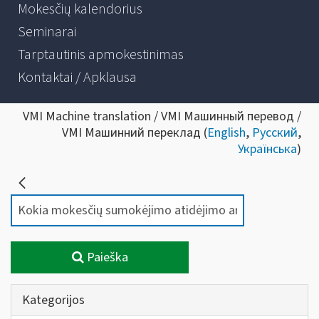
Mokesčių kalendorius
Seminarai
Tarptautinis apmokestinimas
Kontaktai / Apklausa
VMI Machine translation / VMI Машинный перевод /
VMI Машинний переклад (
English
,
Русский
,
Українська
)
Paieška
Kategorijos