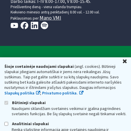
Darbo laikas: I-IV 8.00-17.00, V 8.00-15.45.
Prieššventinę dieną - viena valanda trumpiau.
Kiekvieno mėnesio antrą penktadienį 8.00 val. - 12.00 val.
Mano VMI
Paklausimas per
Valstybinė mokesčių inspekcija prie Lietuvos
U
Respublikos finansų ministerijos
Šioje svetainėje naudojami slapukai
(angl. cookies). Būtinieji
slapukai įdiegiami automatiškai ir jiems nėra reikalingas Jūsų
Biudžetinė įstaiga. Juridinio asmens kodas — 188659752,
sutikimas. Taip pat galite sutikti ir su kitų slapukų naudojimu. Savo
adresas: Vasario 16-osios g. 14, 01107 Vilnius, Lietuva, el.paštas:
sutikimą bet kada galėsite atšaukti pakeisdami interneto naršyklės
vmi@vmi.lt
, E. pristatymo dėžutės adresas 188659752
nustatymus ir ištrindami įrašytus slapukus. Daugiau informacijos
Duomenys apie Valstybinę mokesčių inspekciją prie Lietuvos
Slapukų politika
;
Privatumo politika.
Respublikos finansų ministerijos kaupiami ir saugomi Juridinių
asmenų registre
Būtinieji slapukai
Naudojami sklandžiam svetainės veikimui ir įgalina pagrindines
svetainės funkcijas. Be šių slapukų svetainė negali tinkamai veikti.
Analitiniai slapukai
Renka statistinę informaciją apie svetainės naudojimą ir