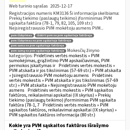
Web turinio sąrašas
2025-12-17
Registracijos numeris KM3136 Ši informacija skelbiama:
Prekių tiekimo (paslaugų teikimo) įforminimas PVM
sąskaita faktūra (78-1, 79, 82, 105, 109 str.)
Neįsiregistravusio PVM mokėtoju asmens PVM...
pvm išskyrimas
išskirti pvm ne pvm sąskaitoje faktūroje
pvm išskyrimas ne pvm sąskaitoje faktūroje
pvm suma ne pvm sąskaitoje faktūroje
Mokesčių žinyno
pvm sumą ne pvm sąskaitoje faktūroje
kategorijos:
Pridėtinės vertės mokestis » PVM
sumokėjimas, grąžintino PVM apskaičiavimas, PVM
permokos įskaitymas ir
Pridėtinės vertės mokestis »
PVM atskaita ir jos tikslinimas (57-69 str.) » PVM atskaita
» Įsiregistravusio PVM mokėtoju asmens
Pridėtinės
vertės mokestis » PVM atskaita ir jos tikslinimas (57-69
str.) » PVM atskaita » Neįsiregistravusio PVM mokėtoju
asmens
Pridėtinės vertės mokestis » PVM sąskaitos
faktūros, reikalavimai apskaitai (IX skyrius) » Prekių
tiekimo (paslaugų teikimo) įforminimas PVM sąskaita
faktūra (78-1, 7
Pridėtinės vertės mokestis » PVM
sąskaitos faktūros, reikalavimai apskaitai (IX skyrius) »
PVM sąskaitos faktūros informacija (80 str.)
Kokie yra PVM sąskaitos faktūros išrašymo