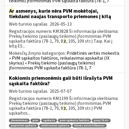
teikimo) įforminimas PVM sąskaita faktūra (78-1, 7
Ar
asmenys, kurie nėra PVM mokėtojai,
tiekdami naujas transporto priemones į kitą
Web turinio sąrašas
2026-05-13
Registracijos numeris KM3828 Ši informacija skelbiama:
Prekių tiekimo (paslaugų teikimo) įforminimas PVM
sąskaita faktūra (78-1, 79, 8
2
, 105, 109 str.) Taip. Kai į
kitą ES...
Mokesčių žinyno kategorijos:
Pridėtinės vertės mokestis
» PVM sąskaitos faktūros, reikalavimai apskaitai (IX
skyrius) » Prekių tiekimo (paslaugų teikimo)
įforminimas PVM sąskaita faktūra (78-1, 7
Kokiomis priemonėmis gali būti išrašyta PVM
sąskaita faktūra?
Web turinio sąrašas
2025-07-07
Registracijos numeris KM1199 Ši informacija skelbiama:
Prekių tiekimo (paslaugų teikimo) įforminimas PVM
sąskaita faktūra (78-1, 79, 8
2
, 105, 109 str.) PVM
sąskaitos...
įforminimas
pvm
sąskaita
pvm sąskaita faktūra
pvmį 79 str
popierinė sąskaita
elektroninė sąskaita
kilmės autentiškumas