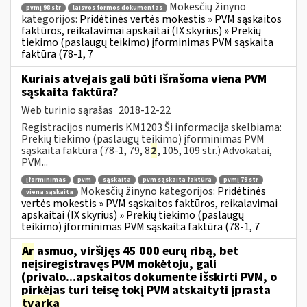
Mokesčių žinyno
pvmį 98 str
laisvos formos dokumentas
kategorijos:
Pridėtinės vertės mokestis » PVM sąskaitos
faktūros, reikalavimai apskaitai (IX skyrius) » Prekių
tiekimo (paslaugų teikimo) įforminimas PVM sąskaita
faktūra (78-1, 7
Kuriais atvejais gali būti išrašoma viena PVM
sąskaita faktūra?
Web turinio sąrašas
2018-12-22
Registracijos numeris KM1203 Ši informacija skelbiama:
Prekių tiekimo (paslaugų teikimo) įforminimas PVM
sąskaita faktūra (78-1, 79, 8
2
, 105, 109 str.) Advokatai,
PVM...
įforminimas
pvm
sąskaita
pvm sąskaita faktūra
pvmį 79 str
Mokesčių žinyno kategorijos:
Pridėtinės
viena sąskaita
vertės mokestis » PVM sąskaitos faktūros, reikalavimai
apskaitai (IX skyrius) » Prekių tiekimo (paslaugų
teikimo) įforminimas PVM sąskaita faktūra (78-1, 7
Ar
asmuo, viršijęs 45 000 eurų ribą, bet
neįsiregistravęs PVM mokėtoju, gali
(privalo...apskaitos dokumente išskirti PVM, o
pirkėjas turi teisę tokį PVM atskaityti įprasta
tvarka