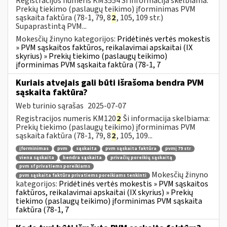
Registracijos numeris KM3554 Ši informacija skelbiama:
Prekių tiekimo (paslaugų teikimo) įforminimas PVM
sąskaita faktūra (78-1, 79, 8
2
, 105, 109 str.)
Supaprastintą PVM...
Mokesčių žinyno kategorijos:
Pridėtinės vertės mokestis
» PVM sąskaitos faktūros, reikalavimai apskaitai (IX
skyrius) » Prekių tiekimo (paslaugų teikimo)
įforminimas PVM sąskaita faktūra (78-1, 7
Kuriais atvejais gali būti išrašoma bendra PVM
sąskaita faktūra?
Web turinio sąrašas
2025-07-07
Registracijos numeris KM120
2
Ši informacija skelbiama:
Prekių tiekimo (paslaugų teikimo) įforminimas PVM
sąskaita faktūra (78-1, 79, 8
2
, 105, 109...
įforminimas
pvm
sąskaita
pvm sąskaita faktūra
pvmį 79 str
viena sąskaita
bendra sąskaita
privačių poreikių sąskaitą
pvm sf privatiems poreikiams
Mokesčių žinyno
pvm sąskaita faktūra privatiems poreikiams tenkinti
kategorijos:
Pridėtinės vertės mokestis » PVM sąskaitos
faktūros, reikalavimai apskaitai (IX skyrius) » Prekių
tiekimo (paslaugų teikimo) įforminimas PVM sąskaita
faktūra (78-1, 7