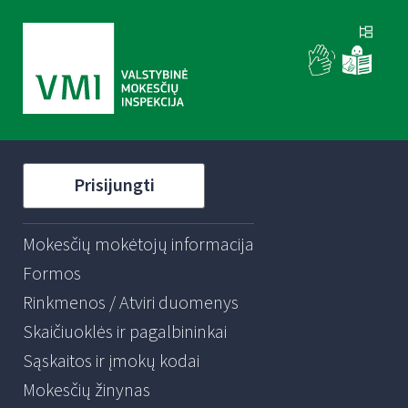
Prisijungti
Mokesčių mokėtojų informacija
Formos
Rinkmenos / Atviri duomenys
Skaičiuoklės ir pagalbininkai
Sąskaitos ir įmokų kodai
Mokesčių žinynas