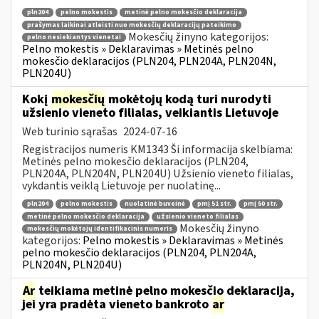
pln204
pelno mokestis
metinė pelno mokesčio deklaracija
prašymas laikinai atleisti nuo mokesčių deklaracijų pateikimo
Mokesčių žinyno kategorijos:
pelno nesiekiantys vienetai
Pelno mokestis » Deklaravimas » Metinės pelno
mokesčio deklaracijos (PLN204, PLN204A, PLN204N,
PLN204U)
Kokį
mokesčių
mokėtojų kodą turi nurodyti
užsienio vieneto filialas, veikiantis Lietuvoje
Web turinio sąrašas
2024-07-16
Registracijos numeris KM1343 Ši informacija skelbiama:
Metinės pelno mokesčio deklaracijos (PLN204,
PLN204A, PLN204N, PLN204U) Užsienio vieneto filialas,
vykdantis veiklą Lietuvoje per nuolatinę...
pln204
pelno mokestis
nuolatinė buveinė
pmį 51 str.
pmį 50 str.
metinė pelno mokesčio deklaracija
užsienio vieneto filialas
Mokesčių žinyno
mokesčių mokėtojų identifikacinis numeris
kategorijos:
Pelno mokestis » Deklaravimas » Metinės
pelno mokesčio deklaracijos (PLN204, PLN204A,
PLN204N, PLN204U)
Ar
teikiama metinė pelno mokesčio deklaracija,
jei yra pradėta vieneto bankroto
ar