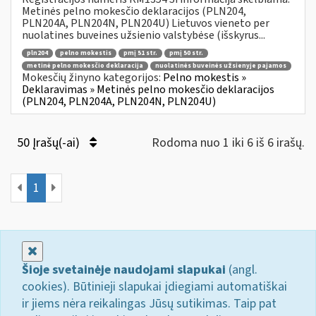
Metinės pelno mokesčio deklaracijos (PLN204,
PLN204A, PLN204N, PLN204U) Lietuvos vieneto per
nuolatines buveines užsienio valstybėse (išskyrus...
pln204
pelno mokestis
pmį 51 str.
pmį 50 str.
metinė pelno mokesčio deklaracija
nuolatinės buveinės užsienyje pajamos
Mokesčių žinyno kategorijos:
Pelno mokestis »
Deklaravimas » Metinės pelno mokesčio deklaracijos
(PLN204, PLN204A, PLN204N, PLN204U)
50 Įrašų(-ai)
Rodoma nuo 1 iki 6 iš 6 irašų.
1
Uždaryti
Šioje svetainėje naudojami slapukai
(angl.
cookies). Būtinieji slapukai įdiegiami automatiškai
ir jiems nėra reikalingas Jūsų sutikimas. Taip pat