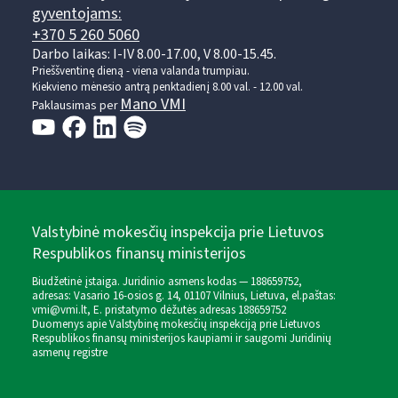
gyventojams:
+370 5 260 5060
Darbo laikas: I-IV 8.00-17.00, V 8.00-15.45.
Prieššventinę dieną - viena valanda trumpiau.
Kiekvieno mėnesio antrą penktadienį 8.00 val. - 12.00 val.
Mano VMI
Paklausimas per
Valstybinė mokesčių inspekcija prie Lietuvos
Respublikos finansų ministerijos
Biudžetinė įstaiga. Juridinio asmens kodas — 188659752,
adresas: Vasario 16-osios g. 14, 01107 Vilnius, Lietuva, el.paštas:
vmi@vmi.lt
, E. pristatymo dėžutės adresas 188659752
Duomenys apie Valstybinę mokesčių inspekciją prie Lietuvos
Respublikos finansų ministerijos kaupiami ir saugomi Juridinių
asmenų registre