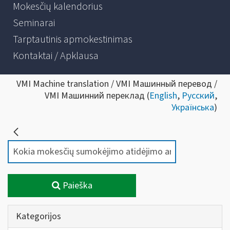
Mokesčių kalendorius
Seminarai
Tarptautinis apmokestinimas
Kontaktai / Apklausa
VMI Machine translation / VMI Машинный перевод /
VMI Машинний переклад (
English
,
Русский
,
Українська
)
Paieška
Kategorijos