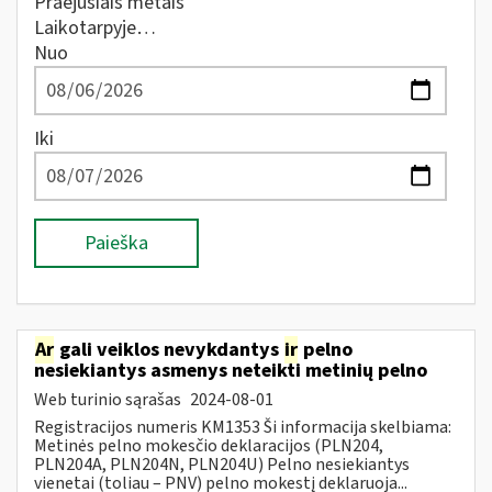
Praėjusiais metais
Laikotarpyje…
Nuo
Iki
Paieška
Ar
gali veiklos nevykdantys
ir
pelno
nesiekiantys asmenys neteikti metinių pelno
Web turinio sąrašas
2024-08-01
Registracijos numeris KM1353 Ši informacija skelbiama:
Metinės pelno mokesčio deklaracijos (PLN204,
PLN204A, PLN204N, PLN204U) Pelno nesiekiantys
vienetai (toliau – PNV) pelno mokestį deklaruoja...