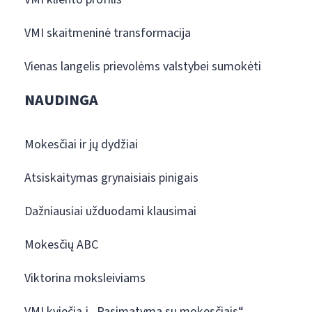
VMI skaitmeninė transformacija
Vienas langelis prievolėms valstybei sumokėti
NAUDINGA
Mokesčiai ir jų dydžiai
Atsiskaitymas grynaisiais pinigais
Dažniausiai užduodami klausimai
Mokesčių ABC
Viktorina moksleiviams
VMI kviečia į „Pasimatymą su mokesčiais“