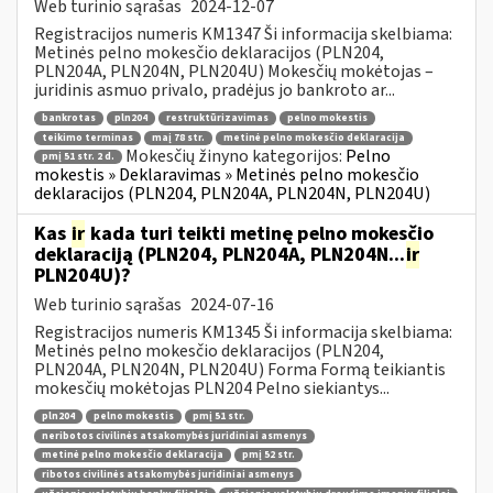
Web turinio sąrašas
2024-12-07
Registracijos numeris KM1347 Ši informacija skelbiama:
Metinės pelno mokesčio deklaracijos (PLN204,
PLN204A, PLN204N, PLN204U) Mokesčių mokėtojas –
juridinis asmuo privalo, pradėjus jo bankroto ar...
bankrotas
pln204
restruktūrizavimas
pelno mokestis
teikimo terminas
maį 78 str.
metinė pelno mokesčio deklaracija
Mokesčių žinyno kategorijos:
Pelno
pmį 51 str. 2 d.
mokestis » Deklaravimas » Metinės pelno mokesčio
deklaracijos (PLN204, PLN204A, PLN204N, PLN204U)
Kas
ir
kada turi teikti metinę pelno mokesčio
deklaraciją (PLN204, PLN204A, PLN204N...
ir
PLN204U)?
Web turinio sąrašas
2024-07-16
Registracijos numeris KM1345 Ši informacija skelbiama:
Metinės pelno mokesčio deklaracijos (PLN204,
PLN204A, PLN204N, PLN204U) Forma Formą teikiantis
mokesčių mokėtojas PLN204 Pelno siekiantys...
pln204
pelno mokestis
pmį 51 str.
neribotos civilinės atsakomybės juridiniai asmenys
metinė pelno mokesčio deklaracija
pmį 52 str.
ribotos civilinės atsakomybės juridiniai asmenys