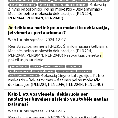
užsienio valstybių bankų filialai
užsienio valstybių draudimo įmonių filialai
Mokesčių
nuolatinės buveinės
pelno nesiekiantys juridiniai asmenys
žinyno kategorijos:
Pelno mokestis » Deklaravimas »
Metinės pelno mokesčio deklaracijos (PLN204,
PLN204A, PLN204N, PLN204U)
Ar
teikiama metinė pelno mokesčio deklaracija,
jei vienetas pertvarkomas?
Web turinio sąrašas
2024-12-07
Registracijos numeris KM1350 Ši informacija skelbiama:
Metinės pelno mokesčio deklaracijos (PLN204,
PLN204A, PLN204N, PLN204U) Pertvarkius vienetą
ir
pakeitus jo juridinio...
pertvarkymas
pln204
pelno mokestis
pmį 51 str.
metinė pelno mokesčio deklaracija
privatusis juridinis asmuo
Mokesčių žinyno kategorijos:
Pelno
viešas juridinis asmuo
mokestis » Deklaravimas » Metinės pelno mokesčio
deklaracijos (PLN204, PLN204A, PLN204N, PLN204U)
Kaip Lietuvos vienetai deklaruoja per
nuolatines buveines užsienio valstybėje gautas
pajamas?
Web turinio sąrašas
2024-12-07
Registracijos numeris KM1354 Ši informacija skelbiama: