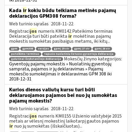
Kada
ir
kokiu būdu teikiama metinės pajamų
deklaracijos GPM308 forma?
Web turinio sąrašas
2018-11-22
Registraci
jos
numeris KM0142 Pateikimo terminas
Deklaracija turi būti pateikta
ir
mokėtinas pajamų
mokestis sumokėtas pasibaigus metams, iki kitų...
gpm
gpm308
versijos
gpmį 29 str
gpmį 27 str
gpmį 28 str
pateikimo terminas
tapusio nuolatiniu lietuvos gyventoju deklaracija
Mokesčių žinyno kategorijos:
galutinai išvykstančiojo deklaracija
Gyventojų pajamų mokestis » Nuolatinių gyventojų
samprata, pajamos ir jų deklaravimas » Pajamų
mokesčio sumokėjimas ir deklaravimas GPM 308 iki
2018-12-31
Kurios dienos valiutų kursu turi būti
deklaruojamos pajamos bei nuo jų sumokėtas
pajamų mokestis?
Web turinio sąrašas
2018-11-22
Registraci
jos
numeris KM0155 Užsienio valstybėje 2015
metais ar vėlesnį mokestinį laikotarpį gautos pajamos
ir
nuo jų sumokėtas (išskaičiuotas)...