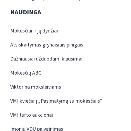
NAUDINGA
Mokesčiai ir jų dydžiai
Atsiskaitymas grynaisiais pinigais
Dažniausiai užduodami klausimai
Mokesčių ABC
Viktorina moksleiviams
VMI kviečia į „Pasimatymą su mokesčiais“
VMI turto aukcionai
Įmonių VDU palyginimas