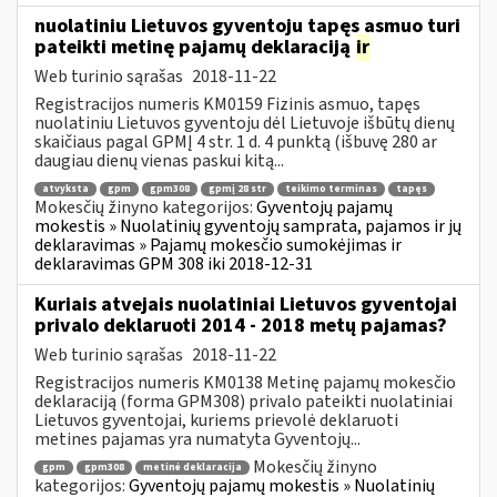
nuolatiniu Lietuvos gyventoju tapęs asmuo turi
pateikti metinę pajamų deklaraciją
ir
Web turinio sąrašas
2018-11-22
Registracijos numeris KM0159 Fizinis asmuo, tapęs
nuolatiniu Lietuvos gyventoju dėl Lietuvoje išbūtų dienų
skaičiaus pagal GPMĮ 4 str. 1 d. 4 punktą (išbuvę 280 ar
daugiau dienų vienas paskui kitą...
atvyksta
gpm
gpm308
gpmį 28 str
teikimo terminas
tapęs
Mokesčių žinyno kategorijos:
Gyventojų pajamų
mokestis » Nuolatinių gyventojų samprata, pajamos ir jų
deklaravimas » Pajamų mokesčio sumokėjimas ir
deklaravimas GPM 308 iki 2018-12-31
Kuriais atvejais nuolatiniai Lietuvos gyventojai
privalo deklaruoti 2014 - 2018 metų pajamas?
Web turinio sąrašas
2018-11-22
Registracijos numeris KM0138 Metinę pajamų mokesčio
deklaraciją (forma GPM308) privalo pateikti nuolatiniai
Lietuvos gyventojai, kuriems prievolė deklaruoti
metines pajamas yra numatyta Gyventojų...
Mokesčių žinyno
gpm
gpm308
metinė deklaracija
kategorijos:
Gyventojų pajamų mokestis » Nuolatinių