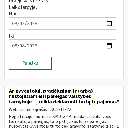
Praėjusiais metais
Laikotarpyje…
Nuo
Iki
Paieška
Ar
gyventojui, pradėjusiam
ir
(arba)
nustojusiam eiti pareigas valstybės
tarnyboje..., reikia deklaruoti turtą
ir
pajamas?
Web turinio sąrašas
2018-11-22
Registracijos numeris KM0134 Kandidatai į valstybės
tarnautojo pareigas, taip pat į visas kitas pareigas,
nurodytas Gyventojų turto deklaravimo įstatymo
2
str. 1