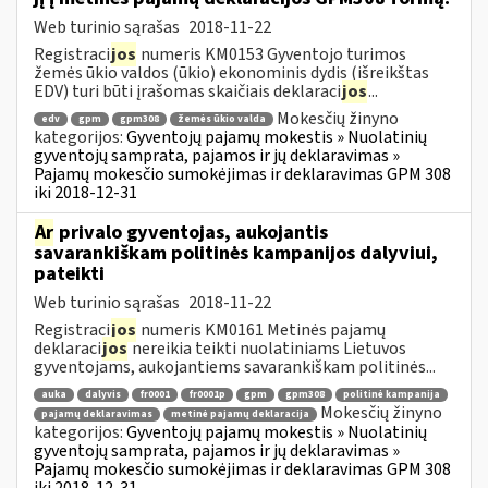
Web turinio sąrašas
2018-11-22
Registraci
jos
numeris KM0153 Gyventojo turimos
žemės ūkio valdos (ūkio) ekonominis dydis (išreikštas
EDV) turi būti įrašomas skaičiais deklaraci
jos
...
Mokesčių žinyno
edv
gpm
gpm308
žemės ūkio valda
kategorijos:
Gyventojų pajamų mokestis » Nuolatinių
gyventojų samprata, pajamos ir jų deklaravimas »
Pajamų mokesčio sumokėjimas ir deklaravimas GPM 308
iki 2018-12-31
Ar
privalo gyventojas, aukojantis
savarankiškam politinės kampanijos dalyviui,
pateikti
Web turinio sąrašas
2018-11-22
Registraci
jos
numeris KM0161 Metinės pajamų
deklaraci
jos
nereikia teikti nuolatiniams Lietuvos
gyventojams, aukojantiems savarankiškam politinės...
auka
dalyvis
fr0001
fr0001p
gpm
gpm308
politinė kampanija
Mokesčių žinyno
pajamų deklaravimas
metinė pajamų deklaracija
kategorijos:
Gyventojų pajamų mokestis » Nuolatinių
gyventojų samprata, pajamos ir jų deklaravimas »
Pajamų mokesčio sumokėjimas ir deklaravimas GPM 308
iki 2018-12-31