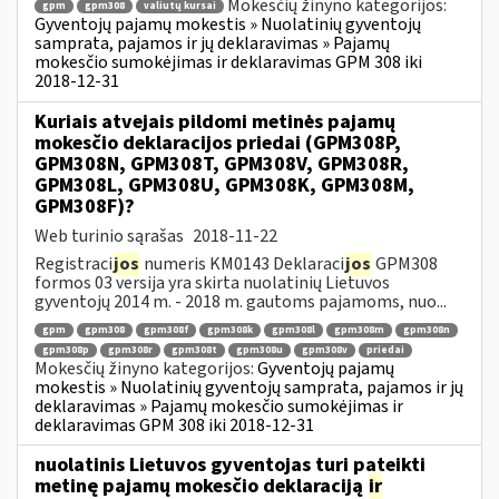
Mokesčių žinyno kategorijos:
gpm
gpm308
valiutų kursai
Gyventojų pajamų mokestis » Nuolatinių gyventojų
samprata, pajamos ir jų deklaravimas » Pajamų
mokesčio sumokėjimas ir deklaravimas GPM 308 iki
2018-12-31
Kuriais atvejais pildomi metinės pajamų
mokesčio deklaracijos priedai (GPM308P,
GPM308N, GPM308T, GPM308V, GPM308R,
GPM308L, GPM308U, GPM308K, GPM308M,
GPM308F)?
Web turinio sąrašas
2018-11-22
Registraci
jos
numeris KM0143 Deklaraci
jos
GPM308
formos 03 versija yra skirta nuolatinių Lietuvos
gyventojų 2014 m. - 2018 m. gautoms pajamoms, nuo...
gpm
gpm308
gpm308f
gpm308k
gpm308l
gpm308m
gpm308n
gpm308p
gpm308r
gpm308t
gpm308u
gpm308v
priedai
Mokesčių žinyno kategorijos:
Gyventojų pajamų
mokestis » Nuolatinių gyventojų samprata, pajamos ir jų
deklaravimas » Pajamų mokesčio sumokėjimas ir
deklaravimas GPM 308 iki 2018-12-31
nuolatinis Lietuvos gyventojas turi pateikti
metinę pajamų mokesčio deklaraciją
ir