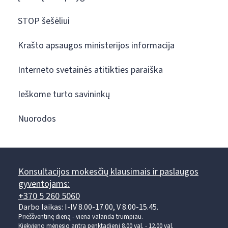
STOP šešėliui
Krašto apsaugos ministerijos informacija
Interneto svetainės atitikties paraiška
Ieškome turto savininkų
Nuorodos
Konsultacijos mokesčių klausimais ir paslaugos
gyventojams:
+370 5 260 5060
Darbo laikas: I-IV 8.00-17.00, V 8.00-15.45.
Prieššventinę dieną - viena valanda trumpiau.
Kiekvieno mėnesio antrą penktadienį 8.00 val. - 12.00 val.