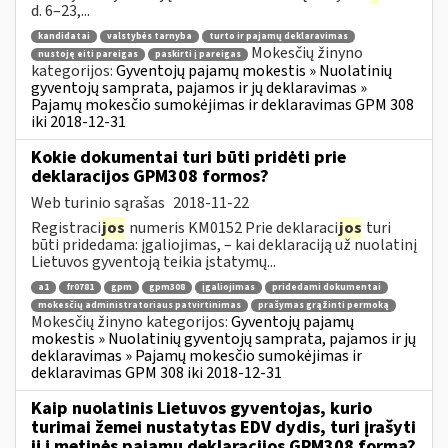
d. 6–23,...
kandidatai
valstybės tarnyba
turto ir pajamų deklaravimas
Mokesčių žinyno
nustoję eiti pareigas
paskirti į pareigas
kategorijos:
Gyventojų pajamų mokestis » Nuolatinių
gyventojų samprata, pajamos ir jų deklaravimas »
Pajamų mokesčio sumokėjimas ir deklaravimas GPM 308
iki 2018-12-31
Kokie dokumentai turi būti pridėti prie
deklaracijos GPM308 formos?
Web turinio sąrašas
2018-11-22
Registraci
jos
numeris KM0152 Prie deklaraci
jos
turi
būti pridedama: įgaliojimas, – kai deklaraciją už nuolatinį
Lietuvos gyventoją teikia įstatymų...
a1
fr0781
gpm
gpm308
įgaliojimas
pridedami dokumentai
mokesčių administratoriaus patvirtinimas
prašymas grąžinti permoką
Mokesčių žinyno kategorijos:
Gyventojų pajamų
mokestis » Nuolatinių gyventojų samprata, pajamos ir jų
deklaravimas » Pajamų mokesčio sumokėjimas ir
deklaravimas GPM 308 iki 2018-12-31
Kaip nuolatinis Lietuvos gyventojas, kurio
turimai žemei nustatytas EDV dydis, turi įrašyti
jį į metinės pajamų deklaracijos GPM308 formą?