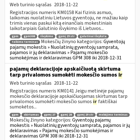
Web turinio sąrašas
2018-11-22
Registracijos numeris KM0158 Kai fizinis asmuo,
laikomas nuolatiniu Lietuvos gyventoju, ne mažiau kaip
trimis vienas paskui kitą einančiais mokestiniais
laikotarpiais Galutinio išvykimo iš Lietuvos...
gpm
gpm308
išvykimo
gpmį 29 str
galutinai išvyksta
Mokesčių žinyno kategorijos:
Gyventojų
teikimo terminas
pajamų mokestis » Nuolatinių gyventojų samprata,
pajamos ir jų deklaravimas » Pajamų mokesčio
sumokėjimas ir deklaravimas GPM 308 iki 2018-12-31
pajamų deklaracijoje apskaičiuotą skirtumą
tarp privalomos sumokėti mokesčio sumos
ir
Web turinio sąrašas
2018-11-22
Registracijos numeris KM0141 Jeigu metinėje pajamų
mokesčio deklaracijoje apskaičiuojamas skirtumas tarp
privalomos sumokėti mokesčio sumos
ir
faktiškai
sumokėtos...
gpm
skirtumas
gpmį 27
gpmį 28
gpmį 29 str
mokėjimo terminas
Mokesčių žinyno kategorijos:
Gyventojų pajamų
mokestis » Nuolatinių gyventojų samprata, pajamos ir jų
deklaravimas » Pajamų mokesčio sumokėjimas ir
deklaravimas GPM 308 iki 2018-12-31