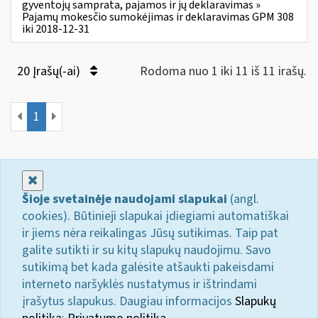
gyventojų samprata, pajamos ir jų deklaravimas »
Pajamų mokesčio sumokėjimas ir deklaravimas GPM 308
iki 2018-12-31
20 Įrašų(-ai)
Rodoma nuo 1 iki 11 iš 11 irašų.
1
Uždaryti
Šioje svetainėje naudojami slapukai
(angl.
cookies). Būtinieji slapukai įdiegiami automatiškai
ir jiems nėra reikalingas Jūsų sutikimas. Taip pat
galite sutikti ir su kitų slapukų naudojimu. Savo
sutikimą bet kada galėsite atšaukti pakeisdami
interneto naršyklės nustatymus ir ištrindami
įrašytus slapukus. Daugiau informacijos
Slapukų