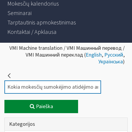
Mokesčių kalendorius
Seminarai
Tarptautinis apmokestinimas
Kontaktai / Apklausa
VMI Machine translation / VMI Машинный перевод /
VMI Машинний переклад (
English
,
Русский
,
Українська
)
Paieška
Kategorijos