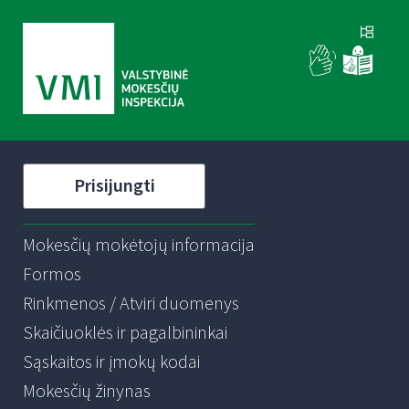
Prisijungti
Mokesčių mokėtojų informacija
Formos
Rinkmenos / Atviri duomenys
Skaičiuoklės ir pagalbininkai
Sąskaitos ir įmokų kodai
Mokesčių žinynas