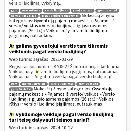
verslo liudijimą, vykdymą,...
gpm
nutraukimas
verslo liudijimas
gpmį 2 str 22 d
gpmį 10 str 2 d
Mokesčių žinyno
gpmį 17 str 1 d 27 p
prekių likučių realizavimas
kategorijos:
Gyventojų pajamų mokestis » Pajamos iš
verslo/ veiklos » Verslo liudijimą įsigijusio asmens
pajamos (26 str.) » Veiklos rūšys ir verslo liudijimo
įsigijimas, nutraukimas
Ar
galima gyventojui verstis tam tikromis
veiklomis pagal verslo liudijimą?
Web turinio sąrašas
2021-01-29
Registracijos numeris KM0627 Ši informacija skelbiama:
Veiklos rūšys
ir
verslo liudijimo įsigijimas, nutraukimas
Veiklos rūšis Ar galima veikla pagal verslo liudijimą? ...
gpm
individuali veikla
verslo liudijimas
gpmį 2 str 22 d
Mokesčių žinyno kategorijos:
Gyventojų
gpmį 10 str 2 d
pajamų mokestis » Pajamos iš verslo/ veiklos » Verslo
liudijimą įsigijusio asmens pajamos (26 str.) » Veiklos
rūšys ir verslo liudijimo įsigijimas, nutraukimas
Ar
vykdomoje veikloje pagal verslo liudijimą
turi teisę dalyvauti šeimos nariai?
Web turinio sąrašas
2024-10-22