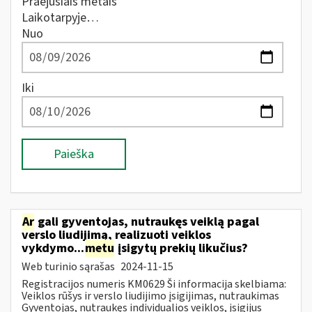
Praėjusiais metais
Laikotarpyje…
Nuo
Iki
Paieška
Ar
gali gyventojas, nutraukęs veiklą pagal
verslo liudijimą, realizuoti veiklos
vykdymo...
metu
įsigytų prekių likučius?
Web turinio sąrašas
2024-11-15
Registracijos numeris KM0629 Ši informacija skelbiama:
Veiklos rūšys ir verslo liudijimo įsigijimas, nutraukimas
Gyventojas, nutraukęs individualios veiklos, įsigijus