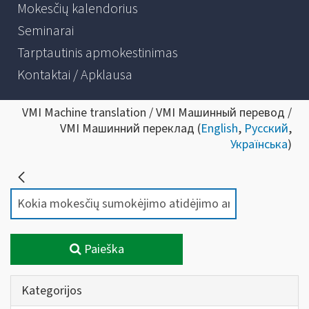
Mokesčių kalendorius
Seminarai
Tarptautinis apmokestinimas
Kontaktai / Apklausa
VMI Machine translation / VMI Машинный перевод /
VMI Машинний переклад (
English
,
Русский
,
Українська
)
Paieška
Kategorijos