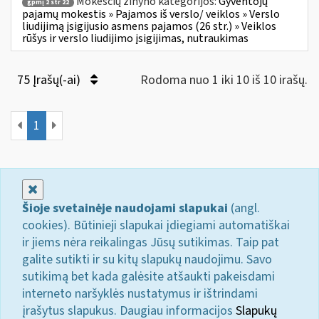
Mokesčių žinyno kategorijos:
Gyventojų
gpmį 2 str 22
pajamų mokestis » Pajamos iš verslo/ veiklos » Verslo
liudijimą įsigijusio asmens pajamos (26 str.) » Veiklos
rūšys ir verslo liudijimo įsigijimas, nutraukimas
75 Įrašų(-ai)
Rodoma nuo 1 iki 10 iš 10 irašų.
1
Uždaryti
Šioje svetainėje naudojami slapukai
(angl.
cookies). Būtinieji slapukai įdiegiami automatiškai
ir jiems nėra reikalingas Jūsų sutikimas. Taip pat
galite sutikti ir su kitų slapukų naudojimu. Savo
sutikimą bet kada galėsite atšaukti pakeisdami
interneto naršyklės nustatymus ir ištrindami
įrašytus slapukus. Daugiau informacijos
Slapukų