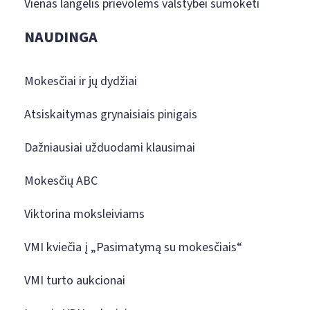
Vienas langelis prievolėms valstybei sumokėti
NAUDINGA
Mokesčiai ir jų dydžiai
Atsiskaitymas grynaisiais pinigais
Dažniausiai užduodami klausimai
Mokesčių ABC
Viktorina moksleiviams
VMI kviečia į „Pasimatymą su mokesčiais“
VMI turto aukcionai