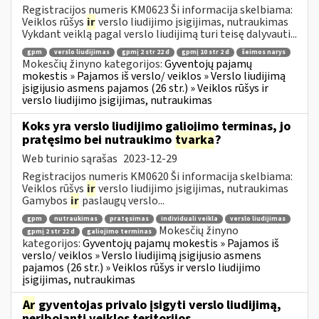
Registracijos numeris KM0623 Ši informacija skelbiama:
Veiklos rūšys
ir
verslo liudijimo įsigijimas, nutraukimas
Vykdant veiklą pagal verslo liudijimą turi teisę dalyvauti...
gpm
verslo liudijimas
gpmį 2 str 22 d
gpmį 10 str 2 d
šeimos narys
Mokesčių žinyno kategorijos:
Gyventojų pajamų
mokestis » Pajamos iš verslo/ veiklos » Verslo liudijimą
įsigijusio asmens pajamos (26 str.) » Veiklos rūšys ir
verslo liudijimo įsigijimas, nutraukimas
Koks yra verslo liudijimo galiojimo terminas, jo
pratęsimo bei nutraukimo
tvarka
?
Web turinio sąrašas
2023-12-29
Registracijos numeris KM0620 Ši informacija skelbiama:
Veiklos rūšys
ir
verslo liudijimo įsigijimas, nutraukimas
Gamybos
ir
paslaugų verslo...
gpm
nutraukimas
pratęsimas
individuali veikla
verslo liudijimas
Mokesčių žinyno
gpmį 2 str 22 d
galiojimo terminas
kategorijos:
Gyventojų pajamų mokestis » Pajamos iš
verslo/ veiklos » Verslo liudijimą įsigijusio asmens
pajamos (26 str.) » Veiklos rūšys ir verslo liudijimo
įsigijimas, nutraukimas
Ar
gyventojas privalo įsigyti verslo liudijimą,
neribojantį veiklos teritorijos,