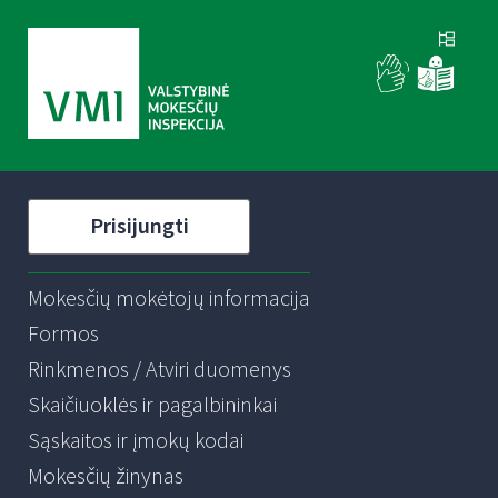
Prisijungti
Mokesčių mokėtojų informacija
Formos
Rinkmenos / Atviri duomenys
Skaičiuoklės ir pagalbininkai
Sąskaitos ir įmokų kodai
Mokesčių žinynas