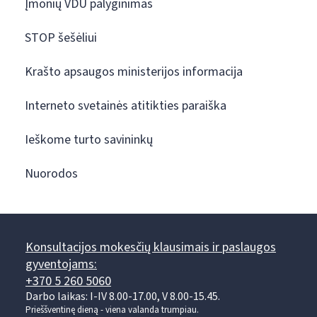
Įmonių VDU palyginimas
STOP šešėliui
Krašto apsaugos ministerijos informacija
Interneto svetainės atitikties paraiška
Ieškome turto savininkų
Nuorodos
Konsultacijos mokesčių klausimais ir paslaugos
gyventojams:
+370 5 260 5060
Darbo laikas: I-IV 8.00-17.00, V 8.00-15.45.
Prieššventinę dieną - viena valanda trumpiau.