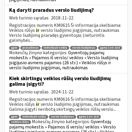
Ką daryti praradus verslo liudijimą?
Web turinio sąrašas
2018-11-22
Registracijos numeris KM0615 Ši informacija skelbiama:
Veiklos rūšys
ir
verslo liudijimo įsigijimas, nutraukimas
Verslo liudijimą praradęs gyventojas (neturintis
galimybės...
gpm
praradimas
individuali veikla
verslo liudijimas
gpmį 2 str 22 d
Mokesčių žinyno kategorijos:
Gyventojų pajamų
mokestis » Pajamos iš verslo/ veiklos » Verslo liudijimą
įsigijusio asmens pajamos (26 str.) » Veiklos rūšys ir
verslo liudijimo įsigijimas, nutraukimas
Kiek skirtingų veiklos rūšių verslo liudijimų
galima įsigyti?
Web turinio sąrašas
2024-11-22
Registracijos numeris KM0616 Ši informacija skelbiama:
Veiklos rūšys
ir
verslo liudijimo įsigijimas, nutraukimas
Galima įsigyti neribotą skirtingų veiklos rūšių verslo...
gpm
individuali veikla
verslo liudijimas
gpmį 2 str 22 d
Mokesčių žinyno kategorijos:
Gyventojų
veiklos rūšys
pajamų mokestis » Pajamos iš verslo/ veiklos » Verslo
liudijimą įsigijusio asmens pajamos (26 str.) » Veiklos