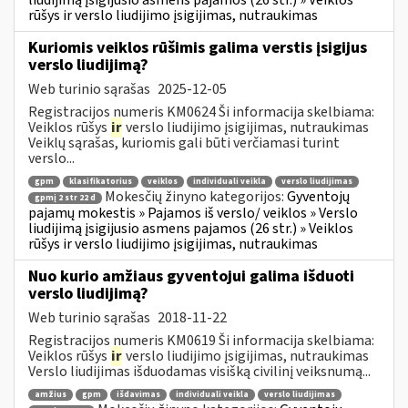
rūšys ir verslo liudijimo įsigijimas, nutraukimas
Kuriomis veiklos rūšimis galima verstis įsigijus
verslo liudijimą?
Web turinio sąrašas
2025-12-05
Registracijos numeris KM0624 Ši informacija skelbiama:
Veiklos rūšys
ir
verslo liudijimo įsigijimas, nutraukimas
Veiklų sąrašas, kuriomis gali būti verčiamasi turint
verslo...
gpm
klasifikatorius
veiklos
individuali veikla
verslo liudijimas
Mokesčių žinyno kategorijos:
Gyventojų
gpmį 2 str 22 d
pajamų mokestis » Pajamos iš verslo/ veiklos » Verslo
liudijimą įsigijusio asmens pajamos (26 str.) » Veiklos
rūšys ir verslo liudijimo įsigijimas, nutraukimas
Nuo kurio amžiaus gyventojui galima išduoti
verslo liudijimą?
Web turinio sąrašas
2018-11-22
Registracijos numeris KM0619 Ši informacija skelbiama:
Veiklos rūšys
ir
verslo liudijimo įsigijimas, nutraukimas
Verslo liudijimas išduodamas visišką civilinį veiksnumą...
amžius
gpm
išdavimas
individuali veikla
verslo liudijimas