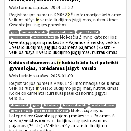
Web turinio sąrašas
2024-11-22
Registracijos numeris KM062
2
Ši informacija skelbiama:
Veiklos rūšys
ir
verslo liudijimo įsigijimas, nutraukimas
Gyventojas, įsigijęs gamybos...
gpm
individuali veikla
verslo liudijimas
gpmį 10 str 2 d
Mokesčių žinyno kategorijos:
gpmį 2 str 22
veiklos teritorija
Gyventojų pajamų mokestis » Pajamos iš verslo/ veiklos
» Verslo liudijimą įsigijusio asmens pajamos (26 str.) »
Veiklos rūšys ir verslo liudijimo įsigijimas, nutraukimas
Kokius dokumentus
ir
kokiu būdu turi pateikti
gyventojas, norėdamas įsigyti verslo
Web turinio sąrašas
2026-01-09
Registracijos numeris KM0617 Ši informacija skelbiama:
Veiklos rūšys
ir
verslo liudijimo įsigijimas, nutraukimas
Kokie dokumentai turi būti pateikti norint įsigyti
verslo...
dokumentai
gpm
išdavimas
individuali veikla
verslo liudijimas
Mokesčių žinyno
gpmį 2 str 22 d
prieglobsčio prašytojai
kategorijos:
Gyventojų pajamų mokestis » Pajamos iš
verslo/ veiklos » Verslo liudijimą įsigijusio asmens
pajamos (26 str.) » Veiklos rūšys ir verslo liudijimo
įsigijimas, nutraukimas