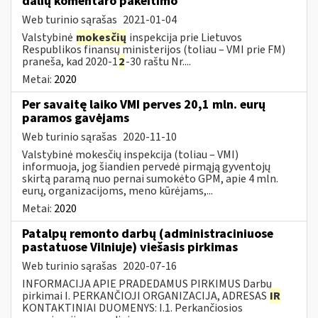
dalių komentaro pakeitimo
Web turinio sąrašas
2021-01-04
Valstybinė
mokesčių
inspekcija prie Lietuvos
Respublikos finansų ministerijos (toliau – VMI prie FM)
praneša, kad 2020-1
2
-30 raštu Nr....
Metai:
2020
Per savaitę laiko VMI perves 20,1 mln. eurų
paramos gavėjams
Web turinio sąrašas
2020-11-10
Valstybinė mokesčių inspekcija (toliau – VMI)
informuoja, jog šiandien pervedė pirmąją gyventojų
skirtą paramą nuo pernai sumokėto GPM, apie 4 mln.
eurų, organizacijoms, meno kūrėjams,...
Metai:
2020
Patalpų remonto darbų (administraciniuose
pastatuose Vilniuje) viešasis pirkimas
Web turinio sąrašas
2020-07-16
INFORMACIJA APIE PRADEDAMUS PIRKIMUS Darbų
pirkimai I. PERKANČIOJI ORGANIZACIJA, ADRESAS
IR
KONTAKTINIAI DUOMENYS: I.1. Perkančiosios