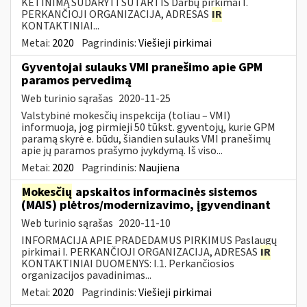
KETINIMĄ SUDARYTI SUTARTIS Darbų pirkimai I.
PERKANČIOJI ORGANIZACIJA, ADRESAS
IR
KONTAKTINIAI...
Metai:
2020
Pagrindinis:
Viešieji pirkimai
Gyventojai sulauks VMI pranešimo apie GPM
paramos pervedimą
Web turinio sąrašas
2020-11-25
Valstybinė mokesčių inspekcija (toliau – VMI)
informuoja, jog pirmieji 50 tūkst. gyventojų, kurie GPM
paramą skyrė e. būdu, šiandien sulauks VMI pranešimų
apie jų paramos prašymo įvykdymą. Iš viso...
Metai:
2020
Pagrindinis:
Naujiena
Mokesčių
apskaitos informacinės sistemos
(MAIS) plėtros/modernizavimo, įgyvendinant
Web turinio sąrašas
2020-11-10
INFORMACIJA APIE PRADEDAMUS PIRKIMUS Paslaugų
pirkimai I. PERKANČIOJI ORGANIZACIJA, ADRESAS
IR
KONTAKTINIAI DUOMENYS: I.1. Perkančiosios
organizacijos pavadinimas...
Metai:
2020
Pagrindinis:
Viešieji pirkimai