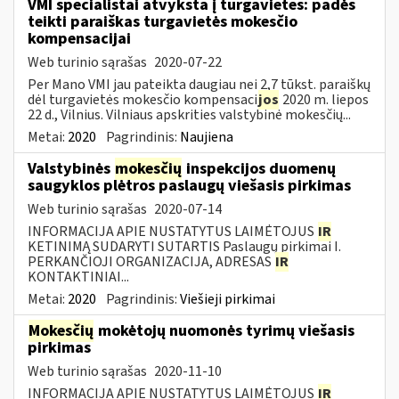
VMI specialistai atvyksta į turgavietes: padės
teikti paraiškas turgavietės mokesčio
kompensacijai
Web turinio sąrašas
2020-07-22
Per Mano VMI jau pateikta daugiau nei 2,7 tūkst. paraiškų
dėl turgavietės mokesčio kompensaci
jos
2020 m. liepos
22 d., Vilnius. Vilniaus apskrities valstybinė mokesčių...
Metai:
2020
Pagrindinis:
Naujiena
Valstybinės
mokesčių
inspekcijos duomenų
saugyklos plėtros paslaugų viešasis pirkimas
Web turinio sąrašas
2020-07-14
INFORMACIJA APIE NUSTATYTUS LAIMĖTOJUS
IR
KETINIMĄ SUDARYTI SUTARTIS Paslaugų pirkimai I.
PERKANČIOJI ORGANIZACIJA, ADRESAS
IR
KONTAKTINIAI...
Metai:
2020
Pagrindinis:
Viešieji pirkimai
Mokesčių
mokėtojų nuomonės tyrimų viešasis
pirkimas
Web turinio sąrašas
2020-11-10
INFORMACIJA APIE NUSTATYTUS LAIMĖTOJUS
IR