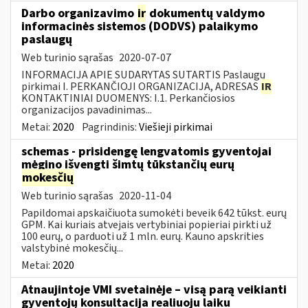
Darbo organizavimo
ir
dokumentų valdymo
informacinės sistemos (DODVS) palaikymo
paslaugų
Web turinio sąrašas
2020-07-07
INFORMACIJA APIE SUDARYTAS SUTARTIS Paslaugų
pirkimai I. PERKANČIOJI ORGANIZACIJA, ADRESAS
IR
KONTAKTINIAI DUOMENYS: I.1. Perkančiosios
organizacijos pavadinimas...
Metai:
2020
Pagrindinis:
Viešieji pirkimai
schemas - prisidengę lengvatomis gyventojai
mėgino išvengti šimtų tūkstančių eurų
mokesčių
Web turinio sąrašas
2020-11-04
Papildomai apskaičiuota sumokėti beveik 642 tūkst. eurų
GPM. Kai kuriais atvejais vertybiniai popieriai pirkti už
100 eurų, o parduoti už 1 mln. eurų. Kauno apskrities
valstybinė mokesčių...
Metai:
2020
Atnaujintoje VMI svetainėje – visą parą veikianti
gyventojų konsultacija realiuoju laiku