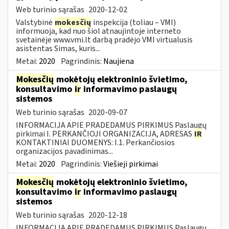
Web turinio sąrašas
2020-12-02
Valstybinė
mokesčių
inspekcija (toliau – VMI)
informuoja, kad nuo šiol atnaujintoje interneto
svetainėje www.vmi.lt darbą pradėjo VMI virtualusis
asistentas Simas, kuris...
Metai:
2020
Pagrindinis:
Naujiena
Mokesčių
mokėtojų elektroninio švietimo,
konsultavimo
ir
informavimo paslaugų
sistemos
Web turinio sąrašas
2020-09-07
INFORMACIJA APIE PRADEDAMUS PIRKIMUS Paslaugų
pirkimai I. PERKANČIOJI ORGANIZACIJA, ADRESAS
IR
KONTAKTINIAI DUOMENYS: I.1. Perkančiosios
organizacijos pavadinimas...
Metai:
2020
Pagrindinis:
Viešieji pirkimai
Mokesčių
mokėtojų elektroninio švietimo,
konsultavimo
ir
informavimo paslaugų
sistemos
Web turinio sąrašas
2020-12-18
INFORMACIJA APIE PRADEDAMUS PIRKIMUS Paslaugų