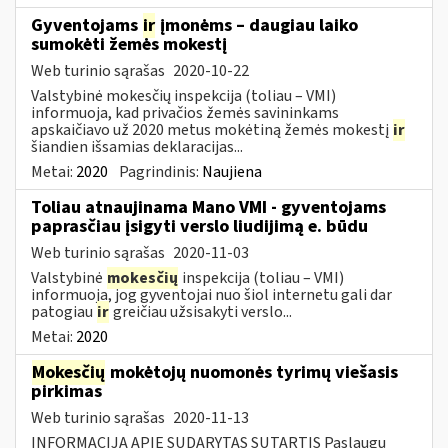
Gyventojams
ir
įmonėms – daugiau laiko
sumokėti žemės mokestį
Web turinio sąrašas
2020-10-22
Valstybinė mokesčių inspekcija (toliau – VMI)
informuoja, kad privačios žemės savininkams
apskaičiavo už 2020 metus mokėtiną žemės mokestį
ir
šiandien išsamias deklaracijas...
Metai:
2020
Pagrindinis:
Naujiena
Toliau atnaujinama Mano VMI - gyventojams
paprasčiau įsigyti verslo liudijimą e. būdu
Web turinio sąrašas
2020-11-03
Valstybinė
mokesčių
inspekcija (toliau – VMI)
informuoja, jog gyventojai nuo šiol internetu gali dar
patogiau
ir
greičiau užsisakyti verslo...
Metai:
2020
Mokesčių
mokėtojų nuomonės tyrimų viešasis
pirkimas
Web turinio sąrašas
2020-11-13
INFORMACIJA APIE SUDARYTAS SUTARTIS Paslaugų