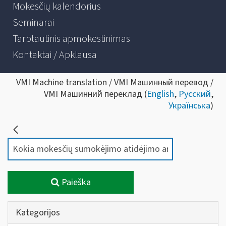
Mokesčių kalendorius
Seminarai
Tarptautinis apmokestinimas
Kontaktai / Apklausa
VMI Machine translation / VMI Машинный перевод /
VMI Машинний переклад (
English
,
Русский
,
Українська
)
Paieška
Kategorijos