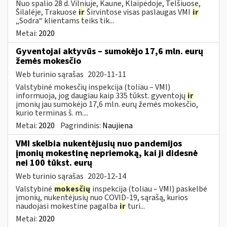
Nuo spalio 28 d. Vilniuje, Kaune, Klaipėdoje, Telšiuose,
Šilalėje, Trakuose
ir
Širvintose visas paslaugas VMI
ir
„Sodra“ klientams teiks tik...
Metai:
2020
Gyventojai aktyvūs – sumokėjo 17,6 mln. eurų
žemės mokesčio
Web turinio sąrašas
2020-11-11
Valstybinė mokesčių inspekcija (toliau – VMI)
informuoja, jog daugiau kaip 335 tūkst. gyventojų
ir
įmonių jau sumokėjo 17,6 mln. eurų žemės mokesčio,
kurio terminas š. m....
Metai:
2020
Pagrindinis:
Naujiena
VMI skelbia nukentėjusių nuo pandemijos
įmonių mokestinę nepriemoką, kai ji didesnė
nei 100 tūkst. eurų
Web turinio sąrašas
2020-12-14
Valstybinė
mokesčių
inspekcija (toliau – VMI) paskelbė
įmonių, nukentėjusių nuo COVID-19, sąrašą, kurios
naudojasi mokestine pagalba
ir
turi...
Metai:
2020