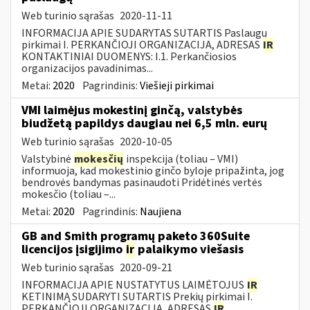
Web turinio sąrašas
2020-11-11
INFORMACIJA APIE SUDARYTAS SUTARTIS Paslaugų
pirkimai I. PERKANČIOJI ORGANIZACIJA, ADRESAS
IR
KONTAKTINIAI DUOMENYS: I.1. Perkančiosios
organizacijos pavadinimas...
Metai:
2020
Pagrindinis:
Viešieji pirkimai
VMI laimėjus mokestinį ginčą, valstybės
biudžetą papildys daugiau nei 6,5 mln. eurų
Web turinio sąrašas
2020-10-05
Valstybinė
mokesčių
inspekcija (toliau – VMI)
informuoja, kad mokestinio ginčo byloje pripažinta, jog
bendrovės bandymas pasinaudoti Pridėtinės vertės
mokesčio (toliau –...
Metai:
2020
Pagrindinis:
Naujiena
GB and Smith programų paketo 360Suite
licencijos įsigijimo
ir
palaikymo viešasis
Web turinio sąrašas
2020-09-21
INFORMACIJA APIE NUSTATYTUS LAIMĖTOJUS
IR
KETINIMĄ SUDARYTI SUTARTIS Prekių pirkimai I.
PERKANČIOJI ORGANIZACIJA, ADRESAS
IR