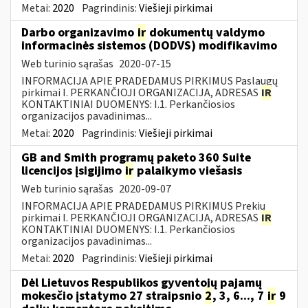
Metai:
2020
Pagrindinis:
Viešieji pirkimai
Darbo organizavimo
ir
dokumentų valdymo
informacinės sistemos (DODVS) modifikavimo
Web turinio sąrašas
2020-07-15
INFORMACIJA APIE PRADEDAMUS PIRKIMUS Paslaugų
pirkimai I. PERKANČIOJI ORGANIZACIJA, ADRESAS
IR
KONTAKTINIAI DUOMENYS: I.1. Perkančiosios
organizacijos pavadinimas...
Metai:
2020
Pagrindinis:
Viešieji pirkimai
GB and Smith programų paketo 360 Suite
licencijos įsigijimo
ir
palaikymo viešasis
Web turinio sąrašas
2020-09-07
INFORMACIJA APIE PRADEDAMUS PIRKIMUS Prekių
pirkimai I. PERKANČIOJI ORGANIZACIJA, ADRESAS
IR
KONTAKTINIAI DUOMENYS: I.1. Perkančiosios
organizacijos pavadinimas...
Metai:
2020
Pagrindinis:
Viešieji pirkimai
Dėl Lietuvos Respublikos gyventojų pajamų
mokesčio įstatymo 27 straipsnio
2
, 3, 6..., 7
ir
9