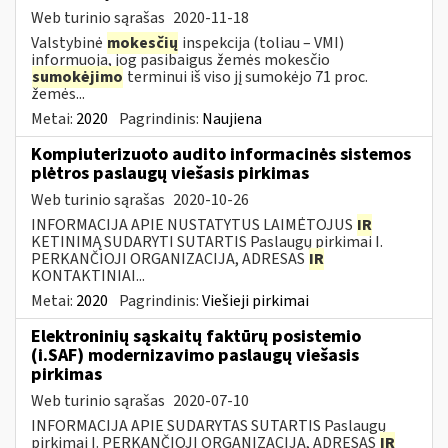
Web turinio sąrašas
2020-11-18
Valstybinė
mokesčių
inspekcija (toliau – VMI)
informuoja, jog pasibaigus žemės mokesčio
sumokėjimo
terminui iš viso jį sumokėjo 71 proc.
žemės...
Metai:
2020
Pagrindinis:
Naujiena
Kompiuterizuoto audito informacinės sistemos
plėtros paslaugų viešasis pirkimas
Web turinio sąrašas
2020-10-26
INFORMACIJA APIE NUSTATYTUS LAIMĖTOJUS
IR
KETINIMĄ SUDARYTI SUTARTIS Paslaugų pirkimai I.
PERKANČIOJI ORGANIZACIJA, ADRESAS
IR
KONTAKTINIAI...
Metai:
2020
Pagrindinis:
Viešieji pirkimai
Elektroninių sąskaitų faktūrų posistemio
(i.SAF) modernizavimo paslaugų viešasis
pirkimas
Web turinio sąrašas
2020-07-10
INFORMACIJA APIE SUDARYTAS SUTARTIS Paslaugų
pirkimai I. PERKANČIOJI ORGANIZACIJA, ADRESAS
IR