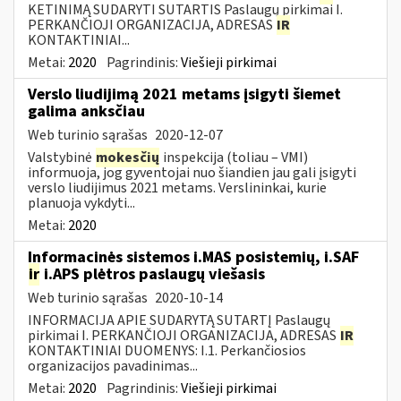
KETINIMĄ SUDARYTI SUTARTIS Paslaugų pirkimai I.
PERKANČIOJI ORGANIZACIJA, ADRESAS
IR
KONTAKTINIAI...
Metai:
2020
Pagrindinis:
Viešieji pirkimai
Verslo liudijimą 2021 metams įsigyti šiemet
galima anksčiau
Web turinio sąrašas
2020-12-07
Valstybinė
mokesčių
inspekcija (toliau – VMI)
informuoja, jog gyventojai nuo šiandien jau gali įsigyti
verslo liudijimus 2021 metams. Verslininkai, kurie
planuoja vykdyti...
Metai:
2020
Informacinės sistemos i.MAS posistemių, i.SAF
ir
i.APS plėtros paslaugų viešasis
Web turinio sąrašas
2020-10-14
INFORMACIJA APIE SUDARYTĄ SUTARTĮ Paslaugų
pirkimai I. PERKANČIOJI ORGANIZACIJA, ADRESAS
IR
KONTAKTINIAI DUOMENYS: I.1. Perkančiosios
organizacijos pavadinimas...
Metai:
2020
Pagrindinis:
Viešieji pirkimai