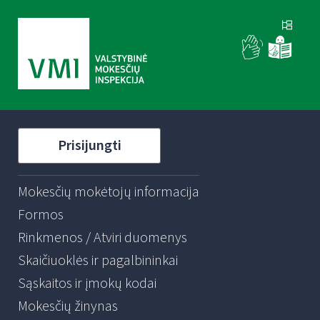
Prisijungti
Mokesčių mokėtojų informacija
Formos
Rinkmenos / Atviri duomenys
Skaičiuoklės ir pagalbininkai
Sąskaitos ir įmokų kodai
Mokesčių žinynas