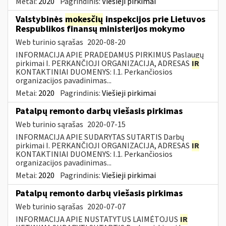
Metai:
2020
Pagrindinis:
Viešieji pirkimai
Valstybinės
mokesčių
inspekcijos prie Lietuvos
Respublikos finansų ministerijos mokymo
Web turinio sąrašas
2020-08-20
INFORMACIJA APIE PRADEDAMUS PIRKIMUS Paslaugų
pirkimai I. PERKANČIOJI ORGANIZACIJA, ADRESAS
IR
KONTAKTINIAI DUOMENYS: I.1. Perkančiosios
organizacijos pavadinimas...
Metai:
2020
Pagrindinis:
Viešieji pirkimai
Patalpų remonto darbų viešasis pirkimas
Web turinio sąrašas
2020-07-15
INFORMACIJA APIE SUDARYTAS SUTARTIS Darbų
pirkimai I. PERKANČIOJI ORGANIZACIJA, ADRESAS
IR
KONTAKTINIAI DUOMENYS: I.1. Perkančiosios
organizacijos pavadinimas...
Metai:
2020
Pagrindinis:
Viešieji pirkimai
Patalpų remonto darbų viešasis pirkimas
Web turinio sąrašas
2020-07-07
INFORMACIJA APIE NUSTATYTUS LAIMĖTOJUS
IR