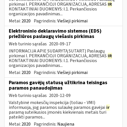
pirkimai I. PERKANČIOJI ORGANIZACIJA, ADRESAS
IR
KONTAKTINIAI DUOMENYS: I.1. Perkančiosios
organizacijos pavadinimas...
Metai:
2020
Pagrindinis:
Viešieji pirkimai
Elektroninio deklaravimo sistemos (EDS)
priežiūros paslaugų viešasis pirkimas
Web turinio sąrašas
2020-09-17
INFORMACIJA APIE SUDARYTĄ SUTARTĮ Paslaugų
pirkimai I. PERKANČIOJI ORGANIZACIJA, ADRESAS
IR
KONTAKTINIAI DUOMENYS: I.1. Perkančiosios
organizacijos pavadinimas...
Metai:
2020
Pagrindinis:
Viešieji pirkimai
Paramos gavėjų statusą užtikrina teisingas
paramos panaudojimas
Web turinio sąrašas
2020-12-09
Valstybinė mokesčių inspekcija (toliau – VMI)
informuoja, jog paramos sulaukę paramos gavėjai
ir
paramą suteikusios įmonės kiekvienais metais turi
pateikti paramos...
Metai:
2020
Pagrindinis:
Naujiena