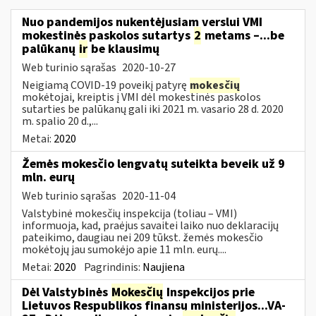
Nuo pandemijos nukentėjusiam verslui VMI
mokestinės paskolos sutartys
2
metams –...be
palūkanų
ir
be klausimų
Web turinio sąrašas
2020-10-27
Neigiamą COVID-19 poveikį patyrę
mokesčių
mokėtojai, kreiptis į VMI dėl mokestinės paskolos
sutarties be palūkanų gali iki 2021 m. vasario 28 d. 2020
m. spalio 20 d.,...
Metai:
2020
Žemės mokesčio lengvatų suteikta beveik už 9
mln. eurų
Web turinio sąrašas
2020-11-04
Valstybinė mokesčių inspekcija (toliau – VMI)
informuoja, kad, praėjus savaitei laiko nuo deklaracijų
pateikimo, daugiau nei 209 tūkst. žemės mokesčio
mokėtojų jau sumokėjo apie 11 mln. eurų....
Metai:
2020
Pagrindinis:
Naujiena
Dėl Valstybinės
Mokesčių
Inspekcijos prie
Lietuvos Respublikos finansų ministerijos...VA-