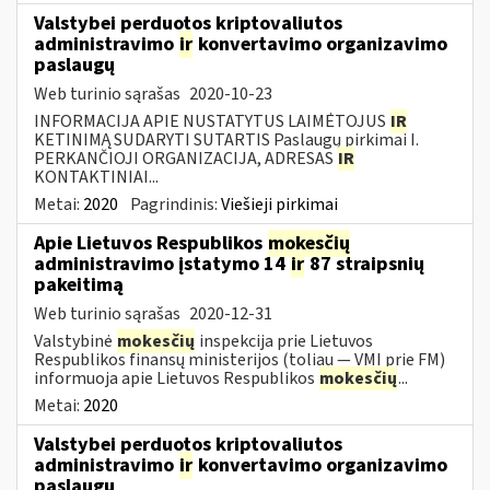
Valstybei perduotos kriptovaliutos
administravimo
ir
konvertavimo organizavimo
paslaugų
Web turinio sąrašas
2020-10-23
INFORMACIJA APIE NUSTATYTUS LAIMĖTOJUS
IR
KETINIMĄ SUDARYTI SUTARTIS Paslaugų pirkimai I.
PERKANČIOJI ORGANIZACIJA, ADRESAS
IR
KONTAKTINIAI...
Metai:
2020
Pagrindinis:
Viešieji pirkimai
Apie Lietuvos Respublikos
mokesčių
administravimo įstatymo 14
ir
87 straipsnių
pakeitimą
Web turinio sąrašas
2020-12-31
Valstybinė
mokesčių
inspekcija prie Lietuvos
Respublikos finansų ministerijos (toliau — VMI prie FM)
informuoja apie Lietuvos Respublikos
mokesčių
...
Metai:
2020
Valstybei perduotos kriptovaliutos
administravimo
ir
konvertavimo organizavimo
paslaugų