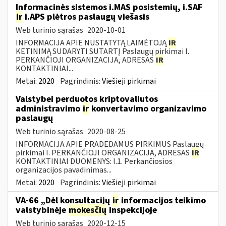
Informacinės sistemos i.MAS posistemių, i.SAF
ir
i.APS plėtros paslaugų viešasis
Web turinio sąrašas
2020-10-01
INFORMACIJA APIE NUSTATYTĄ LAIMĖTOJĄ
IR
KETINIMĄ SUDARYTI SUTARTĮ Paslaugų pirkimai I.
PERKANČIOJI ORGANIZACIJA, ADRESAS
IR
KONTAKTINIAI...
Metai:
2020
Pagrindinis:
Viešieji pirkimai
Valstybei perduotos kriptovaliutos
administravimo
ir
konvertavimo organizavimo
paslaugų
Web turinio sąrašas
2020-08-25
INFORMACIJA APIE PRADEDAMUS PIRKIMUS Paslaugų
pirkimai I. PERKANČIOJI ORGANIZACIJA, ADRESAS
IR
KONTAKTINIAI DUOMENYS: I.1. Perkančiosios
organizacijos pavadinimas...
Metai:
2020
Pagrindinis:
Viešieji pirkimai
VA-66 „Dėl konsultacijų
ir
informacijos teikimo
valstybinėje
mokesčių
inspekcijoje
Web turinio sąrašas
2020-12-15