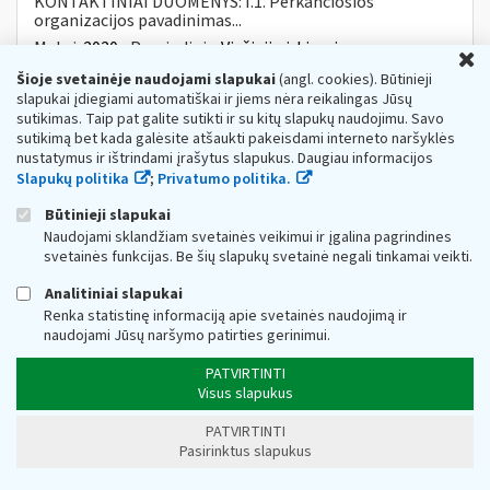
KONTAKTINIAI DUOMENYS: I.1. Perkančiosios
organizacijos pavadinimas...
Metai:
2020
Pagrindinis:
Viešieji pirkimai
U
Šioje svetainėje naudojami slapukai
(angl. cookies). Būtinieji
SAP Business Objects licencijų palaikymo
slapukai įdiegiami automatiškai ir jiems nėra reikalingas Jūsų
viešasis pirkimas
sutikimas. Taip pat galite sutikti ir su kitų slapukų naudojimu. Savo
Web turinio sąrašas
2020-10-26
sutikimą bet kada galėsite atšaukti pakeisdami interneto naršyklės
nustatymus ir ištrindami įrašytus slapukus. Daugiau informacijos
INFORMACIJA APIE PRADEDAMUS PIRKIMUS Prekių
Slapukų politika
;
Privatumo politika.
pirkimai I. PERKANČIOJI ORGANIZACIJA, ADRESAS
IR
KONTAKTINIAI DUOMENYS: I.1. Perkančiosios
Būtinieji slapukai
organizacijos pavadinimas...
Naudojami sklandžiam svetainės veikimui ir įgalina pagrindines
Metai:
2020
Pagrindinis:
Viešieji pirkimai
svetainės funkcijas. Be šių slapukų svetainė negali tinkamai veikti.
VMI vardu atliekamos gyventojų
ir
įmonių
Analitiniai slapukai
nuomonės apklausos
Renka statistinę informaciją apie svetainės naudojimą ir
Web turinio sąrašas
2020-11-19
naudojami Jūsų naršymo patirties gerinimui.
Valstybinė
mokesčių
inspekcija (toliau – VMI)
PATVIRTINTI
informuoja, jog iki šių metų pabaigos
mokesčių
Visus slapukus
administratoriaus užsakymu bus atliekamas gyventojų...
Metai:
2020
Pagrindinis:
Naujiena
PATVIRTINTI
Pasirinktus slapukus
VMI: mokesčio lengvata – ne tik pirmosioms
studijoms
ar
profesiniam mokymui