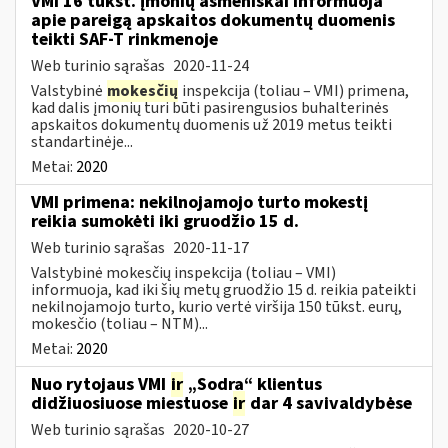
VMI 16 tūkst. įmonių asmeniškai informuoja
apie pareigą apskaitos dokumentų duomenis
teikti SAF-T rinkmenoje
Web turinio sąrašas
2020-11-24
Valstybinė
mokesčių
inspekcija (toliau – VMI) primena,
kad dalis įmonių turi būti pasirengusios buhalterinės
apskaitos dokumentų duomenis už 2019 metus teikti
standartinėje...
Metai:
2020
VMI primena: nekilnojamojo turto mokestį
reikia sumokėti iki gruodžio 15 d.
Web turinio sąrašas
2020-11-17
Valstybinė mokesčių inspekcija (toliau – VMI)
informuoja, kad iki šių metų gruodžio 15 d. reikia pateikti
nekilnojamojo turto, kurio vertė viršija 150 tūkst. eurų,
mokesčio (toliau – NTM)...
Metai:
2020
Nuo rytojaus VMI
ir
„Sodra“ klientus
didžiuosiuose miestuose
ir
dar 4 savivaldybėse
Web turinio sąrašas
2020-10-27