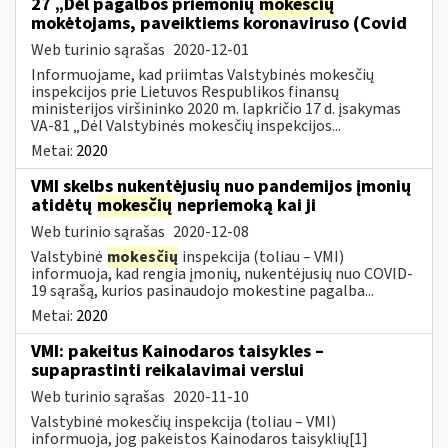
27 „Dėl pagalbos priemonių
mokesčių
mokėtojams, paveiktiems koronaviruso (Covid
Web turinio sąrašas
2020-12-01
Informuojame, kad priimtas Valstybinės mokesčių
inspekcijos prie Lietuvos Respublikos finansų
ministerijos viršininko 2020 m. lapkričio 17 d. įsakymas
VA-81 „Dėl Valstybinės mokesčių inspekcijos...
Metai:
2020
VMI skelbs nukentėjusių nuo pandemijos įmonių
atidėtų
mokesčių
nepriemoką kai ji
Web turinio sąrašas
2020-12-08
Valstybinė
mokesčių
inspekcija (toliau – VMI)
informuoja, kad rengia įmonių, nukentėjusių nuo COVID-
19 sąrašą, kurios pasinaudojo mokestine pagalba...
Metai:
2020
VMI: pakeitus Kainodaros taisykles –
supaprastinti reikalavimai verslui
Web turinio sąrašas
2020-11-10
Valstybinė mokesčių inspekcija (toliau – VMI)
informuoja, jog pakeistos Kainodaros taisyklių[1]