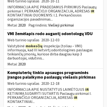
Web turinio sąrašas
2020-10-11
INFORMACIJA APIE PRADEDAMUS PIRKIMUS Paslaugų
pirkimai I. PERKANČIOJI ORGANIZACIJA, ADRESAS
IR
KONTAKTINIAI DUOMENYS: I.1. Perkančiosios
organizacijos pavadinimas...
Metai:
2020
Pagrindinis:
Viešieji pirkimai
VMI žemėlapis rodo augantį odontologų VDU
Web turinio sąrašas
2020-12-03
Valstybinė
mokesčių
inspekcija (toliau – VMI)
informuoja, kad III ketvirtį odontologines paslaugas
teikiančių įmonių, kuriose dirba daugiau kaip 3
darbuotojai, vidutinis...
Metai:
2020
Kompiuterių tinklo apsaugos programinės
įrangos palaikymo paslaugų viešasis pirkimas
Web turinio sąrašas
2020-12-18
INFORMACIJA APIE NUSTATYTUS LAIMĖTOJUS
IR
KETINIMĄ SUDARYTI SUTARTIS Paslaugų pirkimai I.
PERKANČIOJI ORGANIZACIJA, ADRESAS
IR
KONTAKTINIAI...