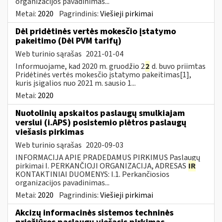
organizacijos pavadinimas...
Metai:
2020
Pagrindinis:
Viešieji pirkimai
Dėl pridėtinės vertės mokesčio įstatymo
pakeitimo (Dėl PVM tarifų)
Web turinio sąrašas
2021-01-04
Informuojame, kad 2020 m. gruodžio 2
2
d. buvo priimtas
Pridėtinės vertės mokesčio įstatymo pakeitimas[1],
kuris įsigalios nuo 2021 m. sausio 1...
Metai:
2020
Nuotolinių apskaitos paslaugų smulkiajam
verslui (i.APS) posistemio plėtros paslaugų
viešasis pirkimas
Web turinio sąrašas
2020-09-03
INFORMACIJA APIE PRADEDAMUS PIRKIMUS Paslaugų
pirkimai I. PERKANČIOJI ORGANIZACIJA, ADRESAS
IR
KONTAKTINIAI DUOMENYS: I.1. Perkančiosios
organizacijos pavadinimas...
Metai:
2020
Pagrindinis:
Viešieji pirkimai
Akcizų informacinės sistemos techninės