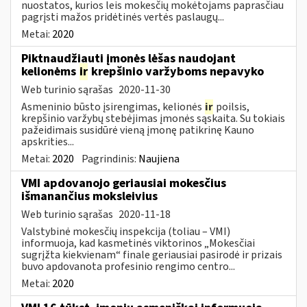
nuostatos, kurios leis mokesčių mokėtojams paprasčiau
pagrįsti mažos pridėtinės vertės paslaugų...
Metai:
2020
Piktnaudžiauti įmonės lėšas naudojant
kelionėms
ir
krepšinio varžyboms nepavyko
Web turinio sąrašas
2020-11-30
Asmeninio būsto įsirengimas, kelionės
ir
poilsis,
krepšinio varžybų stebėjimas įmonės sąskaita. Su tokiais
pažeidimais susidūrė vieną įmonę patikrinę Kauno
apskrities...
Metai:
2020
Pagrindinis:
Naujiena
VMI apdovanojo geriausiai mokesčius
išmanančius moksleivius
Web turinio sąrašas
2020-11-18
Valstybinė mokesčių inspekcija (toliau – VMI)
informuoja, kad kasmetinės viktorinos „Mokesčiai
sugrįžta kiekvienam“ finale geriausiai pasirodė ir prizais
buvo apdovanota profesinio rengimo centro...
Metai:
2020