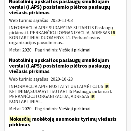
Nuotolinių apskaitos paslaugų smulkiajam
verslui (i.APS) posistemio plėtros paslaugų
viešasis pirkimas
Web turinio sąrašas
2020-11-03
INFORMACIJA APIE SUDARYTAS SUTARTIS Paslaugų
pirkimai I. PERKANČIOJI ORGANIZACIJA, ADRESAS
IR
KONTAKTINIAI DUOMENYS: I.1. Perkančiosios
organizacijos pavadinimas...
Metai:
2020
Pagrindinis:
Viešieji pirkimai
Nuotolinių apskaitos paslaugų smulkiajam
verslui (i.APS) posistemio plėtros paslaugų
viešasis pirkimas
Web turinio sąrašas
2020-10-23
INFORMACIJA APIE NUSTATYTUS LAIMĖTOJUS
IR
KETINIMĄ SUDARYTI SUTARTIS Paslaugų pirkimai I.
PERKANČIOJI ORGANIZACIJA, ADRESAS
IR
KONTAKTINIAI...
Metai:
2020
Pagrindinis:
Viešieji pirkimai
Mokesčių
mokėtojų nuomonės tyrimų viešasis
pirkimas