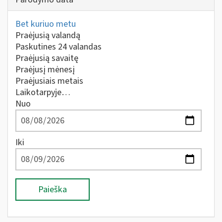
Bet kuriuo metu
Praėjusią valandą
Paskutines 24 valandas
Praėjusią savaitę
Praėjusį mėnesį
Praėjusiais metais
Laikotarpyje…
Nuo
Iki
Paieška