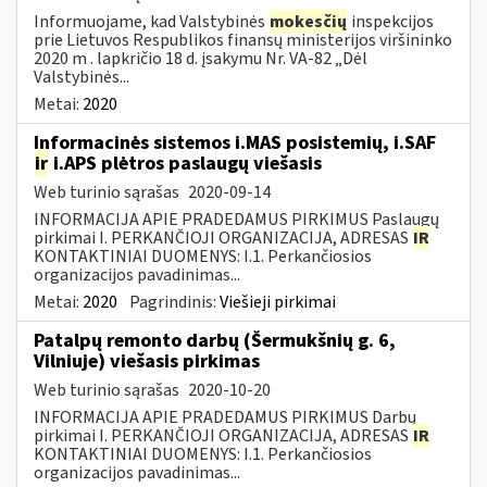
Informuojame, kad Valstybinės
mokesčių
inspekcijos
prie Lietuvos Respublikos finansų ministerijos viršininko
2020 m . lapkričio 18 d. įsakymu Nr. VA-82 „Dėl
Valstybinės...
Metai:
2020
Informacinės sistemos i.MAS posistemių, i.SAF
ir
i.APS plėtros paslaugų viešasis
Web turinio sąrašas
2020-09-14
INFORMACIJA APIE PRADEDAMUS PIRKIMUS Paslaugų
pirkimai I. PERKANČIOJI ORGANIZACIJA, ADRESAS
IR
KONTAKTINIAI DUOMENYS: I.1. Perkančiosios
organizacijos pavadinimas...
Metai:
2020
Pagrindinis:
Viešieji pirkimai
Patalpų remonto darbų (Šermukšnių g. 6,
Vilniuje) viešasis pirkimas
Web turinio sąrašas
2020-10-20
INFORMACIJA APIE PRADEDAMUS PIRKIMUS Darbų
pirkimai I. PERKANČIOJI ORGANIZACIJA, ADRESAS
IR
KONTAKTINIAI DUOMENYS: I.1. Perkančiosios
organizacijos pavadinimas...