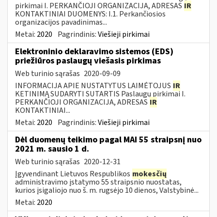
pirkimai I. PERKANČIOJI ORGANIZACIJA, ADRESAS
IR
KONTAKTINIAI DUOMENYS: I.1. Perkančiosios
organizacijos pavadinimas...
Metai:
2020
Pagrindinis:
Viešieji pirkimai
Elektroninio deklaravimo sistemos (EDS)
priežiūros paslaugų viešasis pirkimas
Web turinio sąrašas
2020-09-09
INFORMACIJA APIE NUSTATYTUS LAIMĖTOJUS
IR
KETINIMĄ SUDARYTI SUTARTIS Paslaugų pirkimai I.
PERKANČIOJI ORGANIZACIJA, ADRESAS
IR
KONTAKTINIAI...
Metai:
2020
Pagrindinis:
Viešieji pirkimai
Dėl duomenų teikimo pagal MAI 55 straipsnį nuo
2021 m. sausio 1 d.
Web turinio sąrašas
2020-12-31
Įgyvendinant Lietuvos Respublikos
mokesčių
administravimo įstatymo 55 straipsnio nuostatas,
kurios įsigaliojo nuo š. m. rugsėjo 10 dienos, Valstybinė...
Metai:
2020