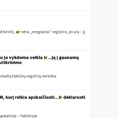
tikrinti,
ar
nėra „rengiamo" registro, jei yra – jį
su jo vykdoma veikla
ir
...jų į gaunamų
utikrinimo
kaitų faktūrų registrą nereikia.
, kurį reikia apskaičiuoti...
ir
deklaruoti
ąskaitoje – faktūroje.