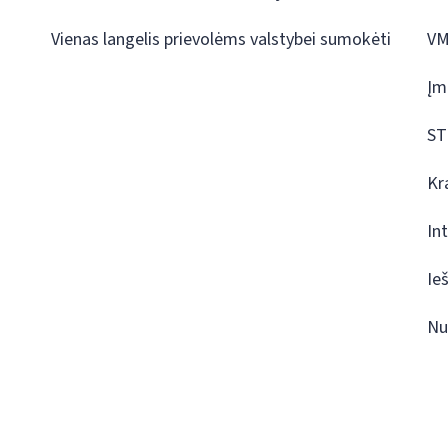
Vienas langelis prievolėms valstybei sumokėti
VM
Įm
ST
Kr
In
Ie
Nu