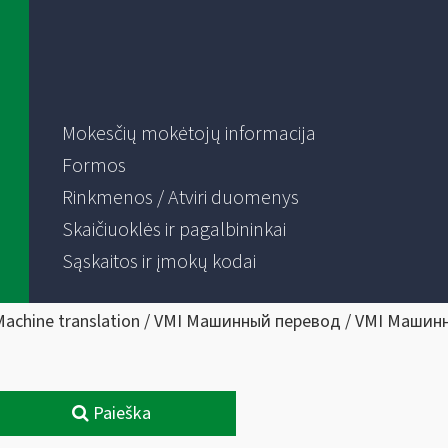
Mokesčių mokėtojų informacija
Formos
Rinkmenos / Atviri duomenys
Skaičiuoklės ir pagalbininkai
Sąskaitos ir įmokų kodai
Machine translation / VMI Машинный перевод / VMI Машин
Paieška