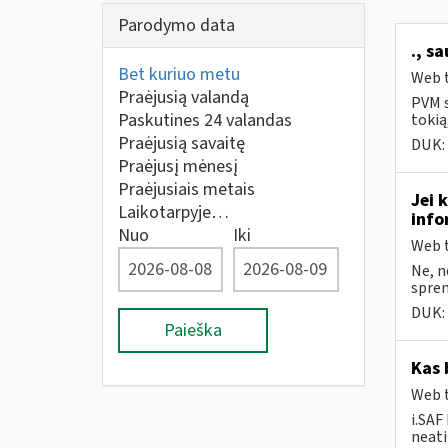
Parodymo data
., s
Bet kuriuo metu
Web t
Praėjusią valandą
PVM s
Paskutines 24 valandas
tokią
Praėjusią savaitę
DUK:
Praėjusį mėnesį
Praėjusiais metais
Jei 
Laikotarpyje…
info
Nuo
Iki
Web t
Ne, n
sprend
DUK:
Paieška
Kas 
Web t
i.SAF
neati