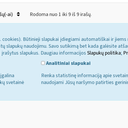
šų(-ai)
Rodoma nuo 1 iki 9 iš 9 irašų.
. cookies). Būtinieji slapukai įdiegiami automatiškai ir jiems
u kitų slapukų naudojimu. Savo sutikimą bet kada galėsite atš
i įrašytus slapukus. Daugiau informacijos
Slapukų politika
;
Pr
Analitiniai slapukai
įgalina
Renka statistinę informaciją apie svetai
ukų svetainė
naudojami Jūsų naršymo patirties gerini