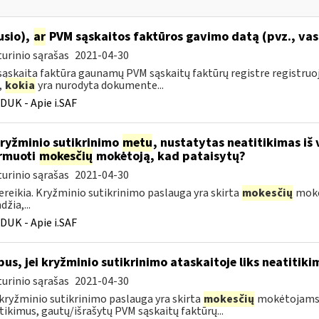
ausio),
ar
PVM sąskaitos faktūros gavimo datą (pvz., vas
urinio sąrašas
2021-04-30
ąskaita faktūra gaunamų PVM sąskaitų faktūrų registre registru
,
kokia
yra nurodyta dokumente...
DUK - Apie i.SAF
kryžminio sutikrinimo
metu
, nustatytas neatitikimas iš 
rmuoti
mokesčių
mokėtoją, kad pataisytų?
urinio sąrašas
2021-04-30
ereikia. Kryžminio sutikrinimo paslauga yra skirta
mokesčių
mokėt
žia,...
DUK - Apie i.SAF
bus, jei kryžminio sutikrinimo ataskaitoje liks neatitik
urinio sąrašas
2021-04-30
 kryžminio sutikrinimo paslauga yra skirta
mokesčių
mokėtojams, 
tikimus, gautų/išrašytų PVM sąskaitų faktūrų...