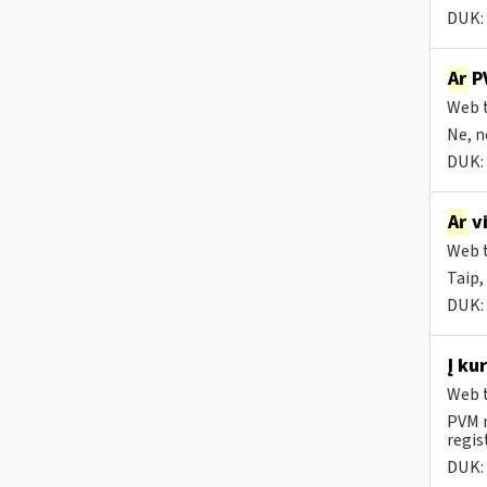
DUK:
Ar
PV
Web t
Ne, n
DUK:
Ar
vi
Web t
Taip,
DUK:
Į ku
Web t
PVM m
regis
DUK: