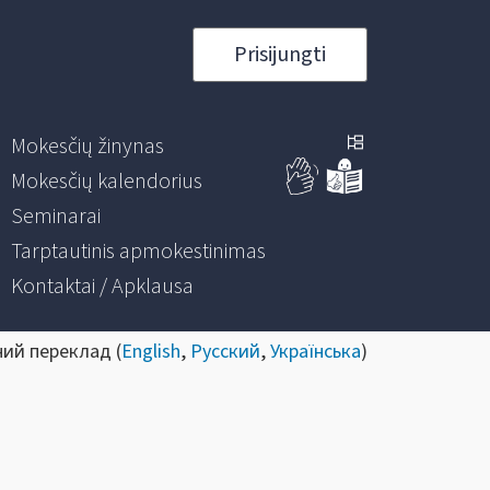
Prisijungti
Mokesčių žinynas
Mokesčių kalendorius
Seminarai
Tarptautinis apmokestinimas
Kontaktai / Apklausa
ний переклад (
English
,
Русский
,
Українська
)