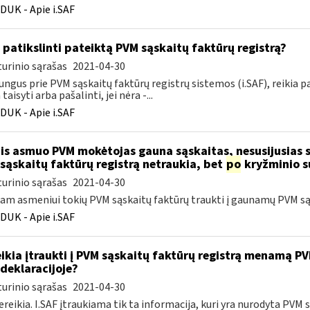
DUK - Apie i.SAF
 patikslinti pateiktą PVM sąskaitų faktūrų registrą?
urinio sąrašas
2021-04-30
jungus prie PVM sąskaitų faktūrų registrų sistemos (i.SAF), reikia pa
 taisyti arba pašalinti, jei nėra -...
DUK - Apie i.SAF
nis asmuo PVM mokėtojas gauna sąskaitas, nesusijusias 
sąskaitų faktūrų registrą netraukia, bet
po
kryžminio s
urinio sąrašas
2021-04-30
iam asmeniui tokių PVM sąskaitų faktūrų traukti į gaunamų PVM sąs
DUK - Apie i.SAF
ikia įtraukti į PVM sąskaitų faktūrų registrą menamą PVM
deklaracijoje?
urinio sąrašas
2021-04-30
ereikia. I.SAF įtraukiama tik ta informacija, kuri yra nurodyta PVM s