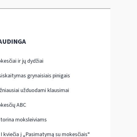
AUDINGA
kesčiai ir jų dydžiai
siskaitymas grynaisiais pinigais
žniausiai užduodami klausimai
kesčių ABC
ktorina moksleiviams
I kviečia į „Pasimatymą su mokesčiais“