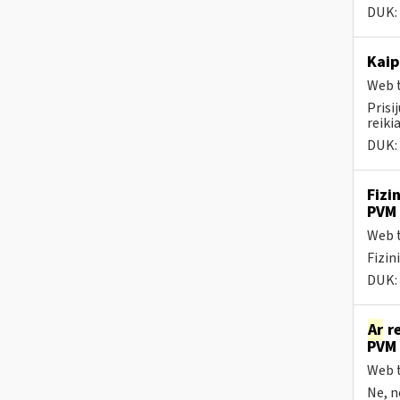
DUK:
Kaip
Web t
Prisi
reikia
DUK:
Fizi
PVM 
Web t
Fizin
DUK:
Ar
re
PVM 
Web t
Ne, n