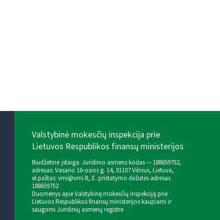
Valstybinė mokesčių inspekcija prie
Lietuvos Respublikos finansų ministerijos
Biudžetinė įstaiga. Juridinio asmens kodas — 188659752,
adresas: Vasario 16-osios g. 14, 01107 Vilnius, Lietuva,
el.paštas:
vmi@vmi.lt
, E. pristatymo dėžutės adresas
188659752
Duomenys apie Valstybinę mokesčių inspekciją prie
Lietuvos Respublikos finansų ministerijos kaupiami ir
saugomi Juridinių asmenų registre