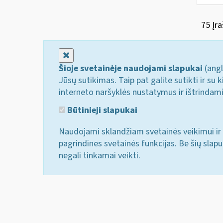
75 Įra
Uždaryti
Šioje svetainėje naudojami slapukai
(angl
Jūsų sutikimas. Taip pat galite sutikti ir s
interneto naršyklės nustatymus ir ištrindam
Būtinieji slapukai
Naudojami sklandžiam svetainės veikimui ir 
pagrindines svetainės funkcijas. Be šių slap
negali tinkamai veikti.