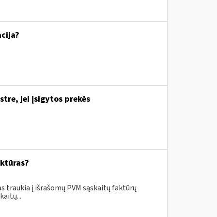
cija?
re, jei įsigytos prekės
aktūras?
as traukia į išrašomų PVM sąskaitų faktūrų
aitų...