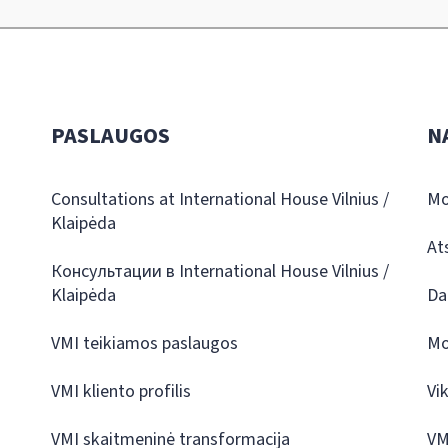
PASLAUGOS
N
Consultations at International House Vilnius /
Mo
Klaipėda
At
Консультации в International House Vilnius /
Klaipėda
Da
VMI teikiamos paslaugos
Mo
VMI kliento profilis
Vi
VMI skaitmeninė transformacija
VM