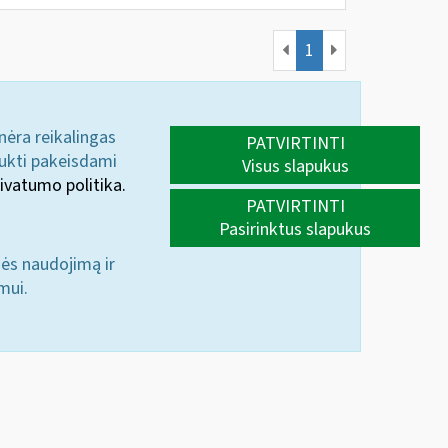
1
 nėra reikalingas
PATVIRTINTI
aukti pakeisdami
Visus slapukus
ivatumo politika.
PATVIRTINTI
Pasirinktus slapukus
nės naudojimą ir
mui.