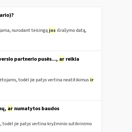
ario)?
ojama, nurodant teisingą
jos
išrašymo datą,
verslo partnerio pusės...,
ar
reikia
ojams, todėl jie patys vertina neatitikimus
ir
imų,
ar
numatytos baudos
todėl jie patys vertina kryžminio sutikrinimo