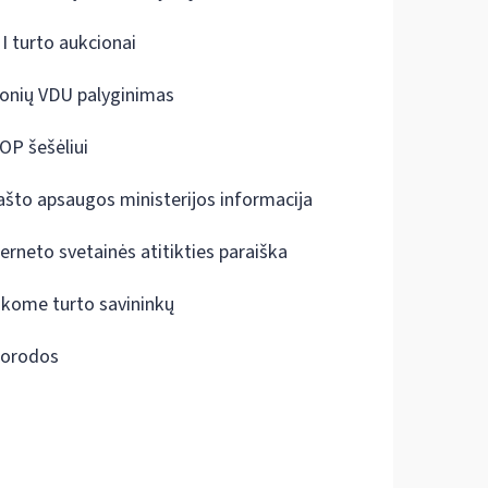
I turto aukcionai
onių VDU palyginimas
OP šešėliui
ašto apsaugos ministerijos informacija
terneto svetainės atitikties paraiška
škome turto savininkų
orodos