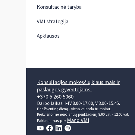
Konsultacinė taryba
VMI strategija
Apklausos
Konsultacijos mokesčių klausimais ir
paslaugos gyventojams:
+370 5 260 5060
Darbo laikas: I-IV 8.00-17.00, V 8.00-15.45.
Prieššventinę dieną - viena valanda trumpiau.
Kiekvieno mėnesio antrą penktadienį 8.00 val. - 12.00 val.
Mano VMI
Paklausimas per