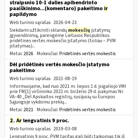
straipsnio 10-1 dalies apibendrinto
paaiškinimo...(komentaro) pakeitimo
ir
papildymo
Web turinio sąrašas
2026-04-23
Siekdami užtikrinti sklandų
mokesčių
įstatymų
įgyvendinimą, parengėme Lietuvos Respublikos
pridėtinės vertės mokesčio įstatymo (toliau – PVM
įstatymas)...
Metai:
2026
Mokesčiai:
Pridėtinės vertės mokestis
Dėl pridėtinės vertės mokesčio įstatymo
pakeitimo
Web turinio sąrašas
2021-08-19
Informuojame, kad nuo 2021 m. liepos 1 d. įsigaliojo VMI
prie FM[1] viršininko 2021 m. birželio 29 d. įsakymas Nr.
VA-40 „Dėl Apskaitos registrų, susijusių su Europos
Sąjungoje vykdomu prekių...
Metai:
2021
Mokesčiai:
Pridėtinės vertės mokestis
2
.
Ar
lengvatinis 9 proc.
Web turinio sąrašas
2019-03-08
Lengvatinis 9 proc. PVM tarifas gali būti taikomas tik iš