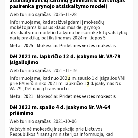
atsinaujinančių šaltinių gaminantis vartotojas
pasirenka grynojo atsiskaitymo modelį
Web turinio sąrašas
2025-11-28
Informuojame, kad atsižvelgdami į mokesčių
mokėtojams kilusius klausimus dėl grynojo
atsiskaitymo modelio taikymo bei surinkę kitų valstybių
narių praktiką, patikslinamas 2024 m. liepos 5...
Metai:
2025
Mokesčiai:
Pridėtinės vertės mokestis
Dėl 2021 m. lapkričio 12 d. įsakymo Nr. VA-79
įsigaliojimo
Web turinio sąrašas
2021-11-19
Informuojame, kad nuo 202
2
m. sausio 1 d. įsigalios VMI
prie FM viršininko 2021 m. lapkričio 1
2
d. įsakymas Nr.
VA-79 „Dėl naują transporto...
Metai:
2021
Mokesčiai:
Pridėtinės vertės mokestis
Dėl 2021 m. spalio 4 d. įsakymo Nr. VA-64
priėmimo
Web turinio sąrašas
2021-10-06
Valstybinė mokesčių inspekcija prie Lietuvos
Respublikos finansų ministerijos informuoja, kad