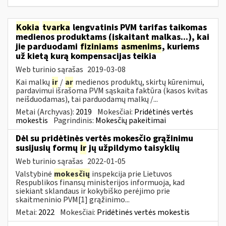
Kokia
tvarka
lengvatinis PVM tarifas taikomas
medienos produktams (įskaitant malkas...), kai
jie parduodami
fiziniams
asmenims
, kuriems
už kietą kurą kompensacijas teikia
Web turinio sąrašas
2019-03-08
Kai malkų
ir
/
ar
medienos produktų, skirtų kūrenimui,
pardavimui išrašoma PVM sąskaita faktūra (kasos kvitas
neišduodamas), tai parduodamų malkų /...
Metai (Archyvas):
2019
Mokesčiai:
Pridėtinės vertės
mokestis
Pagrindinis:
Mokesčių pakeitimai
Dėl su pridėtinės vertės mokesčio grąžinimu
susijusių formų
ir
jų užpildymo taisyklių
Web turinio sąrašas
2022-01-05
Valstybinė
mokesčių
inspekcija prie Lietuvos
Respublikos finansų ministerijos informuoja, kad
siekiant sklandaus ir kokybiško perėjimo prie
skaitmeninio PVM[1] grąžinimo...
Metai:
2022
Mokesčiai:
Pridėtinės vertės mokestis