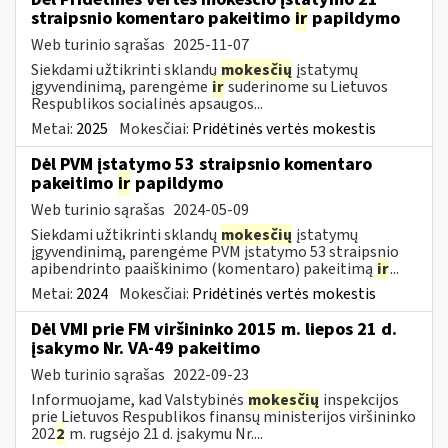
straipsnio komentaro pakeitimo
ir
papildymo
Web turinio sąrašas
2025-11-07
Siekdami užtikrinti sklandų
mokesčių
įstatymų
įgyvendinimą, parengėme
ir
suderinome su Lietuvos
Respublikos socialinės apsaugos...
Metai:
2025
Mokesčiai:
Pridėtinės vertės mokestis
Dėl PVM įstatymo 53 straipsnio komentaro
pakeitimo
ir
papildymo
Web turinio sąrašas
2024-05-09
Siekdami užtikrinti sklandų
mokesčių
įstatymų
įgyvendinimą, parengėme PVM įstatymo 53 straipsnio
apibendrinto paaiškinimo (komentaro) pakeitimą
ir
...
Metai:
2024
Mokesčiai:
Pridėtinės vertės mokestis
Dėl VMI prie FM viršininko 2015 m. liepos 21 d.
įsakymo Nr. VA-49 pakeitimo
Web turinio sąrašas
2022-09-23
Informuojame, kad Valstybinės
mokesčių
inspekcijos
prie Lietuvos Respublikos finansų ministerijos viršininko
202
2
m. rugsėjo 21 d. įsakymu Nr....