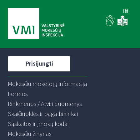
Prisijungti
Mokesčių mokėtojų informacija
Formos
Rinkmenos / Atviri duomenys
Skaičiuoklės ir pagalbininkai
Sąskaitos ir įmokų kodai
Mokesčių žinynas