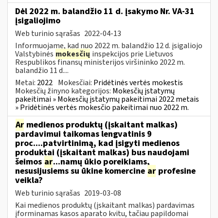
Dėl 2022 m. balandžio 11 d. įsakymo Nr. VA-31
įsigaliojimo
Web turinio sąrašas
2022-04-13
Informuojame, kad nuo 2022 m. balandžio 12 d. įsigaliojo
Valstybinės
mokesčių
inspekcijos prie Lietuvos
Respublikos finansų ministerijos viršininko 2022 m.
balandžio 11 d....
Metai:
2022
Mokesčiai:
Pridėtinės vertės mokestis
Mokesčių žinyno kategorijos:
Mokesčių įstatymų
pakeitimai » Mokesčių įstatymų pakeitimai 2022 metais
» Pridėtinės vertės mokesčio pakeitimai nuo 2022 m.
Ar
medienos produktų (įskaitant malkas)
pardavimui taikomas lengvatinis 9
proc....patvirtinimą, kad įsigyti medienos
produktai (įskaitant malkas) bus naudojami
šeimos
ar
...namų ūkio poreikiams,
nesusijusiems su ūkine komercine
ar
profesine
veikla?
Web turinio sąrašas
2019-03-08
Kai medienos produktų (įskaitant malkas) pardavimas
įforminamas kasos aparato kvitu, tačiau papildomai