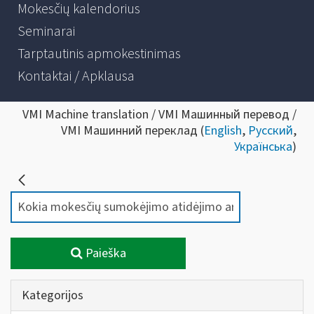
Mokesčių kalendorius
Seminarai
Tarptautinis apmokestinimas
Kontaktai / Apklausa
VMI Machine translation / VMI Машинный перевод /
VMI Машинний переклад (
English
,
Русский
,
Українська
)
Paieška
Kategorijos