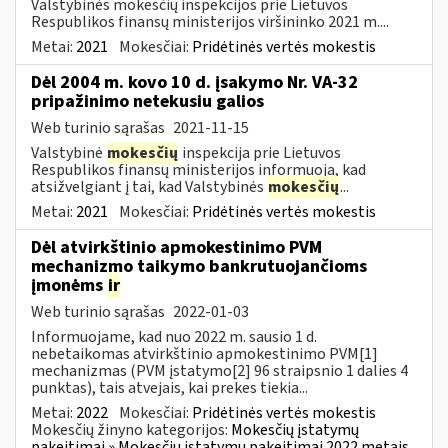
Valstybinės mokesčių inspekcijos prie Lietuvos
Respublikos finansų ministerijos viršininko 2021 m....
Metai:
2021
Mokesčiai:
Pridėtinės vertės mokestis
Dėl 2004 m. kovo 10 d. įsakymo Nr. VA-32
pripažinimo netekusiu galios
Web turinio sąrašas
2021-11-15
Valstybinė
mokesčių
inspekcija prie Lietuvos
Respublikos finansų ministerijos informuoja, kad
atsižvelgiant į tai, kad Valstybinės
mokesčių
...
Metai:
2021
Mokesčiai:
Pridėtinės vertės mokestis
Dėl atvirkštinio apmokestinimo PVM
mechanizmo taikymo bankrutuojančioms
įmonėms
ir
Web turinio sąrašas
2022-01-03
Informuojame, kad nuo 2022 m. sausio 1 d.
nebetaikomas atvirkštinio apmokestinimo PVM[1]
mechanizmas (PVM įstatymo[2] 96 straipsnio 1 dalies 4
punktas), tais atvejais, kai prekes tiekia...
Metai:
2022
Mokesčiai:
Pridėtinės vertės mokestis
Mokesčių žinyno kategorijos:
Mokesčių įstatymų
pakeitimai » Mokesčių įstatymų pakeitimai 2022 metais