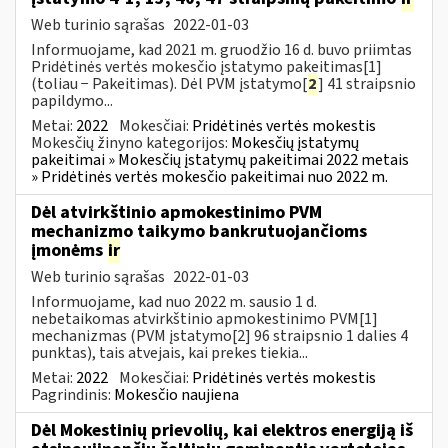
Web turinio sąrašas
2022-01-03
Informuojame, kad 2021 m. gruodžio 16 d. buvo priimtas
Pridėtinės vertės mokesčio įstatymo pakeitimas[1]
(toliau − Pakeitimas). Dėl PVM įstatymo[
2
] 41 straipsnio
papildymo...
Metai:
2022
Mokesčiai:
Pridėtinės vertės mokestis
Mokesčių žinyno kategorijos:
Mokesčių įstatymų
pakeitimai » Mokesčių įstatymų pakeitimai 2022 metais
» Pridėtinės vertės mokesčio pakeitimai nuo 2022 m.
Dėl atvirkštinio apmokestinimo PVM
mechanizmo taikymo bankrutuojančioms
įmonėms
ir
Web turinio sąrašas
2022-01-03
Informuojame, kad nuo 2022 m. sausio 1 d.
nebetaikomas atvirkštinio apmokestinimo PVM[1]
mechanizmas (PVM įstatymo[2] 96 straipsnio 1 dalies 4
punktas), tais atvejais, kai prekes tiekia...
Metai:
2022
Mokesčiai:
Pridėtinės vertės mokestis
Pagrindinis:
Mokesčio naujiena
Dėl Mokestinių prievolių, kai elektros energiją iš