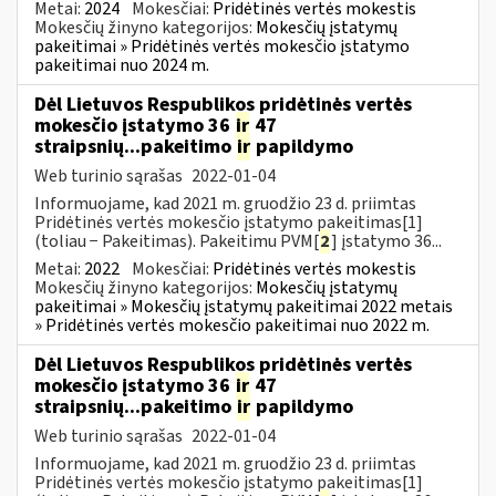
Metai:
2024
Mokesčiai:
Pridėtinės vertės mokestis
Mokesčių žinyno kategorijos:
Mokesčių įstatymų
pakeitimai » Pridėtinės vertės mokesčio įstatymo
pakeitimai nuo 2024 m.
Dėl Lietuvos Respublikos pridėtinės vertės
mokesčio įstatymo 36
ir
47
straipsnių...pakeitimo
ir
papildymo
Web turinio sąrašas
2022-01-04
Informuojame, kad 2021 m. gruodžio 23 d. priimtas
Pridėtinės vertės mokesčio įstatymo pakeitimas[1]
(toliau − Pakeitimas). Pakeitimu PVM[
2
] įstatymo 36...
Metai:
2022
Mokesčiai:
Pridėtinės vertės mokestis
Mokesčių žinyno kategorijos:
Mokesčių įstatymų
pakeitimai » Mokesčių įstatymų pakeitimai 2022 metais
» Pridėtinės vertės mokesčio pakeitimai nuo 2022 m.
Dėl Lietuvos Respublikos pridėtinės vertės
mokesčio įstatymo 36
ir
47
straipsnių...pakeitimo
ir
papildymo
Web turinio sąrašas
2022-01-04
Informuojame, kad 2021 m. gruodžio 23 d. priimtas
Pridėtinės vertės mokesčio įstatymo pakeitimas[1]