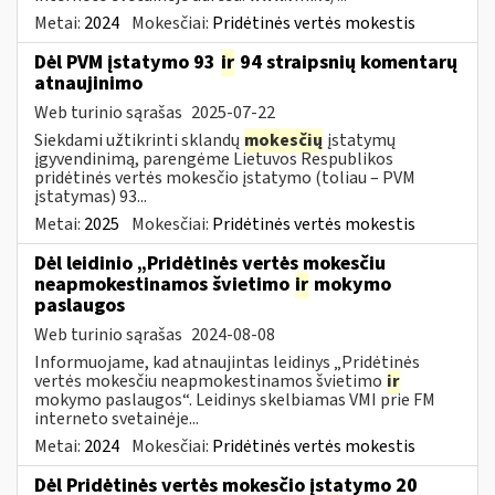
Metai:
2024
Mokesčiai:
Pridėtinės vertės mokestis
Dėl PVM įstatymo 93
ir
94 straipsnių komentarų
atnaujinimo
Web turinio sąrašas
2025-07-22
Siekdami užtikrinti sklandų
mokesčių
įstatymų
įgyvendinimą, parengėme Lietuvos Respublikos
pridėtinės vertės mokesčio įstatymo (toliau – PVM
įstatymas) 93...
Metai:
2025
Mokesčiai:
Pridėtinės vertės mokestis
Dėl leidinio „Pridėtinės vertės mokesčiu
neapmokestinamos švietimo
ir
mokymo
paslaugos
Web turinio sąrašas
2024-08-08
Informuojame, kad atnaujintas leidinys „Pridėtinės
vertės mokesčiu neapmokestinamos švietimo
ir
mokymo paslaugos“. Leidinys skelbiamas VMI prie FM
interneto svetainėje...
Metai:
2024
Mokesčiai:
Pridėtinės vertės mokestis
Dėl Pridėtinės vertės mokesčio įstatymo 20