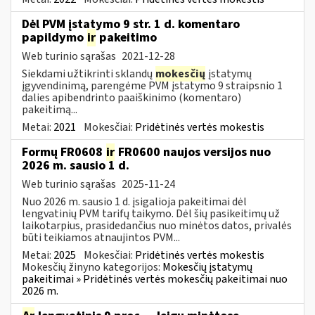
Dėl PVM įstatymo 9 str. 1 d. komentaro
papildymo
ir
pakeitimo
Web turinio sąrašas
2021-12-28
Siekdami užtikrinti sklandų
mokesčių
įstatymų
įgyvendinimą, parengėme PVM įstatymo 9 straipsnio 1
dalies apibendrinto paaiškinimo (komentaro)
pakeitimą...
Metai:
2021
Mokesčiai:
Pridėtinės vertės mokestis
Formų FR0608
ir
FR0600 naujos versijos nuo
2026 m. sausio 1 d.
Web turinio sąrašas
2025-11-24
Nuo 2026 m. sausio 1 d. įsigalioja pakeitimai dėl
lengvatinių PVM tarifų taikymo. Dėl šių pasikeitimų už
laikotarpius, prasidedančius nuo minėtos datos, privalės
būti teikiamos atnaujintos PVM...
Metai:
2025
Mokesčiai:
Pridėtinės vertės mokestis
Mokesčių žinyno kategorijos:
Mokesčių įstatymų
pakeitimai » Pridėtinės vertės mokesčių pakeitimai nuo
2026 m.