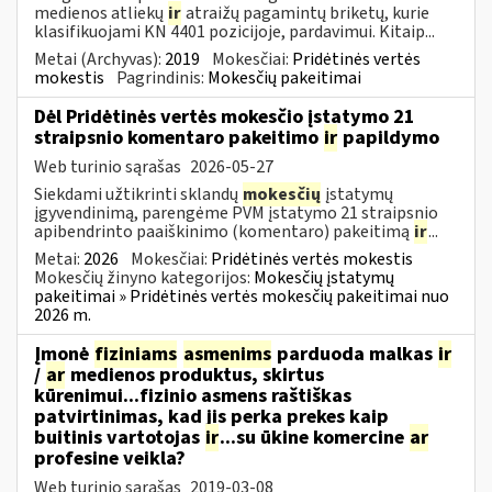
medienos atliekų
ir
atraižų pagamintų briketų, kurie
klasifikuojami KN 4401 pozicijoje, pardavimui. Kitaip...
Metai (Archyvas):
2019
Mokesčiai:
Pridėtinės vertės
mokestis
Pagrindinis:
Mokesčių pakeitimai
Dėl Pridėtinės vertės mokesčio įstatymo 21
straipsnio komentaro pakeitimo
ir
papildymo
Web turinio sąrašas
2026-05-27
Siekdami užtikrinti sklandų
mokesčių
įstatymų
įgyvendinimą, parengėme PVM įstatymo 21 straipsnio
apibendrinto paaiškinimo (komentaro) pakeitimą
ir
...
Metai:
2026
Mokesčiai:
Pridėtinės vertės mokestis
Mokesčių žinyno kategorijos:
Mokesčių įstatymų
pakeitimai » Pridėtinės vertės mokesčių pakeitimai nuo
2026 m.
Įmonė
fiziniams
asmenims
parduoda malkas
ir
/
ar
medienos produktus, skirtus
kūrenimui...fizinio asmens raštiškas
patvirtinimas, kad jis perka prekes kaip
buitinis vartotojas
ir
...su ūkine komercine
ar
profesine veikla?
Web turinio sąrašas
2019-03-08