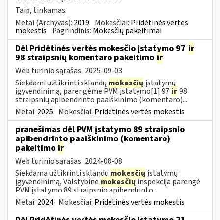
Taip, tinkamas.
Metai (Archyvas):
2019
Mokesčiai:
Pridėtinės vertės
mokestis
Pagrindinis:
Mokesčių pakeitimai
Dėl Pridėtinės vertės mokesčio įstatymo 97
ir
98 straipsnių komentaro pakeitimo
ir
Web turinio sąrašas
2025-09-03
Siekdami užtikrinti sklandų
mokesčių
įstatymų
įgyvendinimą, parengėme PVM įstatymo[1] 97
ir
98
straipsnių apibendrinto paaiškinimo (komentaro)...
Metai:
2025
Mokesčiai:
Pridėtinės vertės mokestis
pranešimas dėl PVM įstatymo 89 straipsnio
apibendrinto paaiškinimo (komentaro)
pakeitimo
ir
Web turinio sąrašas
2024-08-08
Siekdama užtikrinti sklandų
mokesčių
įstatymų
įgyvendinimą, Valstybinė
mokesčių
inspekcija parengė
PVM įstatymo 89 straipsnio apibendrinto...
Metai:
2024
Mokesčiai:
Pridėtinės vertės mokestis
Dėl Pridėtinės vertės mokesčio įstatymo 21