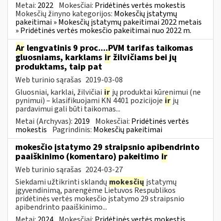
Metai:
2022
Mokesčiai:
Pridėtinės vertės mokestis
Mokesčių žinyno kategorijos:
Mokesčių įstatymų
pakeitimai » Mokesčių įstatymų pakeitimai 2022 metais
» Pridėtinės vertės mokesčio pakeitimai nuo 2022 m.
Ar
lengvatinis 9 proc....PVM tarifas taikomas
gluosniams, karklams
ir
žilvičiams bei jų
produktams, taip pat
Web turinio sąrašas
2019-03-08
Gluosniai, karklai, žilvičiai
ir
jų produktai kūrenimui (ne
pynimui) – klasifikuojami KN 4401 pozicijoje
ir
jų
pardavimui gali būti taikomas...
Metai (Archyvas):
2019
Mokesčiai:
Pridėtinės vertės
mokestis
Pagrindinis:
Mokesčių pakeitimai
mokesčio įstatymo 29 straipsnio apibendrinto
paaiškinimo (komentaro) pakeitimo
ir
Web turinio sąrašas
2024-03-27
Siekdami užtikrinti sklandų
mokesčių
įstatymų
įgyvendinimą, parengėme Lietuvos Respublikos
pridėtinės vertės mokesčio įstatymo 29 straipsnio
apibendrinto paaiškinimo...
Metai:
2024
Mokesčiai:
Pridėtinės vertės mokestis