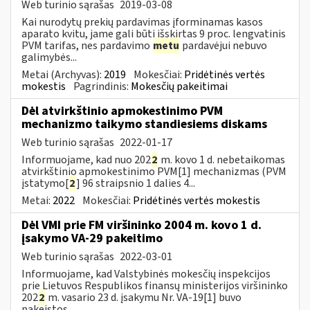
Web turinio sąrašas
2019-03-08
Kai nurodytų prekių pardavimas įforminamas kasos
aparato kvitu, jame gali būti išskirtas 9 proc. lengvatinis
PVM tarifas, nes pardavimo
metu
pardavėjui nebuvo
galimybės...
Metai (Archyvas):
2019
Mokesčiai:
Pridėtinės vertės
mokestis
Pagrindinis:
Mokesčių pakeitimai
Dėl atvirkštinio apmokestinimo PVM
mechanizmo taikymo standiesiems diskams
Web turinio sąrašas
2022-01-17
Informuojame, kad nuo 202
2
m. kovo 1 d. nebetaikomas
atvirkštinio apmokestinimo PVM[1] mechanizmas (PVM
įstatymo[
2
] 96 straipsnio 1 dalies 4...
Metai:
2022
Mokesčiai:
Pridėtinės vertės mokestis
Dėl VMI prie FM viršininko 2004 m. kovo 1 d.
įsakymo VA-29 pakeitimo
Web turinio sąrašas
2022-03-01
Informuojame, kad Valstybinės mokesčių inspekcijos
prie Lietuvos Respublikos finansų ministerijos viršininko
202
2
m. vasario 23 d. įsakymu Nr. VA-19[1] buvo
pakeistos...