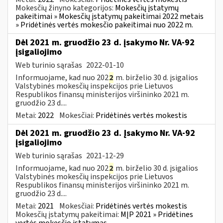
Mokesčių žinyno kategorijos:
Mokesčių įstatymų
pakeitimai » Mokesčių įstatymų pakeitimai 2022 metais
» Pridėtinės vertės mokesčio pakeitimai nuo 2022 m.
Dėl 2021 m. gruodžio 23 d. įsakymo Nr. VA-92
įsigaliojimo
Web turinio sąrašas
2022-01-10
Informuojame, kad nuo 202
2
m. birželio 30 d. įsigalios
Valstybinės mokesčių inspekcijos prie Lietuvos
Respublikos finansų ministerijos viršininko 2021 m.
gruodžio 23 d....
Metai:
2022
Mokesčiai:
Pridėtinės vertės mokestis
Dėl 2021 m. gruodžio 23 d. Įsakymo Nr. VA-92
įsigaliojimo
Web turinio sąrašas
2021-12-29
Informuojame, kad nuo 202
2
m. birželio 30 d. įsigalios
Valstybinės mokesčių inspekcijos prie Lietuvos
Respublikos finansų ministerijos viršininko 2021 m.
gruodžio 23 d....
Metai:
2021
Mokesčiai:
Pridėtinės vertės mokestis
Mokesčių įstatymų pakeitimai:
MĮP 2021 » Pridėtines
vertės mokesčio įstatymas