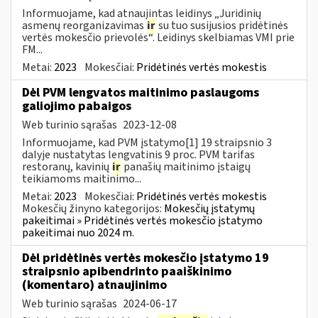
Informuojame, kad atnaujintas leidinys „Juridinių
asmenų reorganizavimas
ir
su tuo susijusios pridėtinės
vertės mokesčio prievolės“. Leidinys skelbiamas VMI prie
FM...
Metai:
2023
Mokesčiai:
Pridėtinės vertės mokestis
Dėl PVM lengvatos maitinimo paslaugoms
galiojimo pabaigos
Web turinio sąrašas
2023-12-08
Informuojame, kad PVM įstatymo[1] 19 straipsnio 3
dalyje nustatytas lengvatinis 9 proc. PVM tarifas
restoranų, kavinių
ir
panašių maitinimo įstaigų
teikiamoms maitinimo...
Metai:
2023
Mokesčiai:
Pridėtinės vertės mokestis
Mokesčių žinyno kategorijos:
Mokesčių įstatymų
pakeitimai » Pridėtinės vertės mokesčio įstatymo
pakeitimai nuo 2024 m.
Dėl pridėtinės vertės mokesčio įstatymo 19
straipsnio apibendrinto paaiškinimo
(komentaro) atnaujinimo
Web turinio sąrašas
2024-06-17