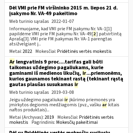
Dėl VMI prie FM viršininko 2015 m. liepos 21 d.
įsakymo Nr. VA-49 pakeitimo
Web turinio sąrašas
2022-01-07
Informuojame, kad VMI prie FM įsakymu Nr. VA-1[1]
papildėme VMI prie FM įsakymu Nr. VA-49[
2
] patvirtintą
Aprašą[3]. VMI prie FM įsakymas Nr. VA-1 parengtas
atsižvelgiant į...
Metai:
2022
Mokesčiai:
Pridėtinės vertės mokestis
Ar
lengvatinis 9 proc....tarifas gali būti
taikomas uždegimo pagaliukams, kurie
gaminami iš medienos likučių,
ir
...priemonėms,
kurios gaunamos tekinant rąstą (tekinant rąstą
gautas plaušas susukamas
ir
Web turinio sąrašas
2019-03-08
Jeigu uždegimo pagaliukai
ir
įkūrimo priemonės yra
įmirkytos degiomis medžiagomis (pvz., vašku
ar
kitais
naftos produktais)...
Metai (Archyvas):
2019
Mokesčiai:
Pridėtinės vertės
mokestis
Pagrindinis:
Mokesčių pakeitimai
Dėl su Pridėtinės vertės mokesčiu susijusių