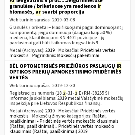
Ar
lengvatinis 9 proc....Jeigu minėtose
granulėse / briketuose yra medienos
ir
biomasės,
ar
svarbi proporcija
Web turinio sąrašas
2019-03-08
Granulės / briketai – klasifikuojami pagal dominuojantį
komponentą: jeigu dominuoja (daugiau kaip 50 %)
mediena, klasifikuojami KN 4401 pozicijoje - jų
pardavimui gali būti taikomas lengvatinis 9...
Metai (Archyvas):
2019
Mokesčiai:
Pridėtinės vertės
mokestis
Pagrindinis:
Mokesčių pakeitimai
DĖL OPTOMETRINĖS PRIEŽIŪROS PASLAUGŲ
IR
OPTIKOS PREKIŲ APMOKESTINIMO PRIDĖTINĖS
VERTĖS
Web turinio sąrašas
2019-12-30
Registracijos numeris (18.
2
-31-
2
E) RM-38255 Ši
informacija skelbiama: 2019 metai Valstybinė mokesčių
inspekcija prie Lietuvos Respublikos finansų...
Metai (Archyvas):
2019
Mokesčiai:
Pridėtinės vertės
mokestis
Mokesčių žinyno kategorijos:
Raštai,
paaiškinimai » Pridėtinės vertės mokesčio klausimais
(Raštai, paaiškinimai) » Pridėtinės vertės mokesčio
klausimais (Raštai, paaiškinimai) 2019