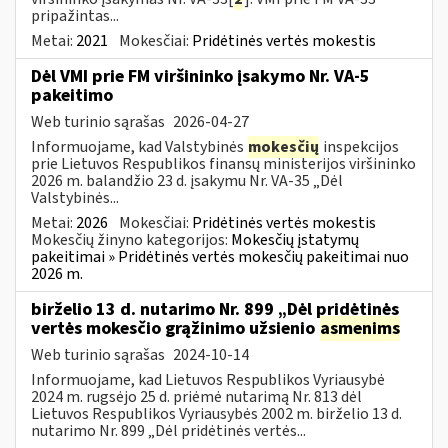
pripažintas...
Metai:
2021
Mokesčiai:
Pridėtinės vertės mokestis
Dėl VMI prie FM viršininko įsakymo Nr. VA-5
pakeitimo
Web turinio sąrašas
2026-04-27
Informuojame, kad Valstybinės
mokesčių
inspekcijos
prie Lietuvos Respublikos finansų ministerijos viršininko
2026 m. balandžio 23 d. įsakymu Nr. VA-35 „Dėl
Valstybinės...
Metai:
2026
Mokesčiai:
Pridėtinės vertės mokestis
Mokesčių žinyno kategorijos:
Mokesčių įstatymų
pakeitimai » Pridėtinės vertės mokesčių pakeitimai nuo
2026 m.
birželio 13 d. nutarimo Nr. 899 „Dėl pridėtinės
vertės mokesčio grąžinimo užsienio
asmenims
Web turinio sąrašas
2024-10-14
Informuojame, kad Lietuvos Respublikos Vyriausybė
2024 m. rugsėjo 25 d. priėmė nutarimą Nr. 813 dėl
Lietuvos Respublikos Vyriausybės 2002 m. birželio 13 d.
nutarimo Nr. 899 „Dėl pridėtinės vertės...