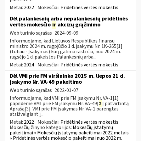
Metai:
2022
Mokesčiai:
Pridėtinės vertės mokestis
Dėl palankesnių arba nepalankesnių pridėtinės
vertės mokesčio
ir
akcizų grąžinimo
Web turinio sąrašas
2024-09-09
Informuojame, kad Lietuvos Respublikos finansų
ministro 2024 m. rugpjūčio 1 d. įsakymu Nr. 1K-265[1]
(toliau - Įsakymas) kurį galima rasti čia, nuo 2024 m.
rugsėjo 1 d. pakeistos Palankesnių arba...
Metai:
2024
Mokesčiai:
Pridėtinės vertės mokestis
Dėl VMI prie FM viršininko 2015 m. liepos 21 d.
įsakymo Nr. VA-49 pakeitimo
Web turinio sąrašas
2022-01-07
Informuojame, kad VMI prie FM įsakymu Nr. VA-1[1]
papildėme VMI prie FM įsakymu Nr. VA-49[
2
] patvirtintą
Aprašą[3]. VMI prie FM įsakymas Nr. VA-1 parengtas
atsižvelgiant į...
Metai:
2022
Mokesčiai:
Pridėtinės vertės mokestis
Mokesčių žinyno kategorijos:
Mokesčių įstatymų
pakeitimai » Mokesčių įstatymų pakeitimai 2022 metais
» Pridėtinės vertės mokesčio pakeitimai nuo 2022 m.