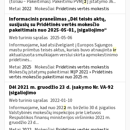
(toliau − Pakeitimas). Pakeitimu PVM[
2
] įstatymo 36...
Metai:
2022
Mokesčiai:
Pridėtinės vertės mokestis
Informacinis pranešimas „Dėl teisės aktų,
susijusių su Pridėtinės vertės mokesčio
pakeitimais nuo 2025-05-01, įsigaliojimo“
Web turinio sąrašas
2025-05-06
Informuojame, kad atsižvelgiant į Europos Sąjungos
mastu priimtus teisės aktus, kuriais buvo atnaujinta
ir
aktualizuota smulkiajam verslui skirta apmokestinimo
pridėtinės...
Metai:
2025
Mokesčiai:
Pridėtinės vertės mokestis
Mokesčių įstatymų pakeitimai:
MĮP 2021 » Pridėtinės
vertės mokesčio pakeitimai nuo 2025 m.
Dėl 2021 m. gruodžio 23 d. įsakymo Nr. VA-92
įsigaliojimo
Web turinio sąrašas
2022-01-10
Informuojame, kad nuo 202
2
m. birželio 30 d. įsigalios
Valstybinės mokesčių inspekcijos prie Lietuvos
Respublikos finansų ministerijos viršininko 2021 m.
gruodžio 23 d....
Metai:
2022
Mokesčiai:
Pridėtinės vertės mokestis