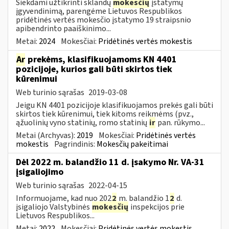
Siekdami užtikrinti sklandų
mokesčių
įstatymų
įgyvendinimą, parengėme Lietuvos Respublikos
pridėtinės vertės mokesčio įstatymo 19 straipsnio
apibendrinto paaiškinimo...
Metai:
2024
Mokesčiai:
Pridėtinės vertės mokestis
Ar
prekėms, klasifikuojamoms KN 4401
pozicijoje, kurios gali būti skirtos tiek
kūrenimui
Web turinio sąrašas
2019-03-08
Jeigu KN 4401 pozicijoje klasifikuojamos prekės gali būti
skirtos tiek kūrenimui, tiek kitoms reikmėms (pvz.,
ąžuolinių vyno statinių, romo statinių
ir
pan. rūkymo...
Metai (Archyvas):
2019
Mokesčiai:
Pridėtinės vertės
mokestis
Pagrindinis:
Mokesčių pakeitimai
Dėl 2022 m. balandžio 11 d. įsakymo Nr. VA-31
įsigaliojimo
Web turinio sąrašas
2022-04-15
Informuojame, kad nuo 202
2
m. balandžio 1
2
d.
įsigaliojo Valstybinės
mokesčių
inspekcijos prie
Lietuvos Respublikos...
Metai:
2022
Mokesčiai:
Pridėtinės vertės mokestis