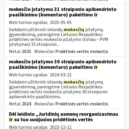
mokesčio įstatymo 31 straipsnio apibendrinto
paaiškinimo (komentaro) pakeitimo
ir
Web turinio sąrašas
2025-05-05
Siekdami užtikrinti sklandų
mokesčių
įstatymų
įgyvendinimą, parengėme Lietuvos Respublikos
pridėtinės vertės mokesčio įstatymo (toliau – PVM
įstatymas) 31 straipsnio...
Metai:
2025
Mokesčiai:
Pridėtinės vertės mokestis
mokesčio įstatymo 30 straipsnio apibendrinto
paaiškinimo (komentaro) pakeitimo
ir
Web turinio sąrašas
2024-03-21
Siekdami užtikrinti sklandų
mokesčių
įstatymų
įgyvendinimą, parengėme Lietuvos Respublikos
pridėtinės vertės mokesčio įstatymo 30 straipsnio
apibendrinto paaiškinimo...
Metai:
2024
Mokesčiai:
Pridėtinės vertės mokestis
Dėl leidinio „Juridinių asmenų reorganizavimas
ir
su tuo susijusios pridėtinės vertės
Web turinio sąrašas
2023-12-11