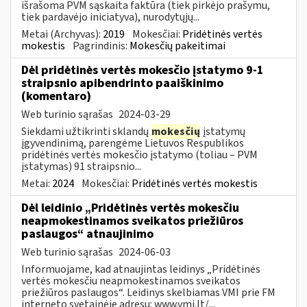
išrašoma PVM sąskaita faktūra (tiek pirkėjo prašymu,
tiek pardavėjo iniciatyva), nurodytųjų...
Metai (Archyvas):
2019
Mokesčiai:
Pridėtinės vertės
mokestis
Pagrindinis:
Mokesčių pakeitimai
Dėl pridėtinės vertės mokesčio įstatymo 9-1
straipsnio apibendrinto paaiškinimo
(komentaro)
Web turinio sąrašas
2024-03-29
Siekdami užtikrinti sklandų
mokesčių
įstatymų
įgyvendinimą, parengėme Lietuvos Respublikos
pridėtinės vertės mokesčio įstatymo (toliau – PVM
įstatymas) 91 straipsnio...
Metai:
2024
Mokesčiai:
Pridėtinės vertės mokestis
Dėl leidinio „Pridėtinės vertės mokesčiu
neapmokestinamos sveikatos priežiūros
paslaugos“ atnaujinimo
Web turinio sąrašas
2024-06-03
Informuojame, kad atnaujintas leidinys „Pridėtinės
vertės mokesčiu neapmokestinamos sveikatos
priežiūros paslaugos“. Leidinys skelbiamas VMI prie FM
interneto svetainėje adresu: www.vmi.lt/...