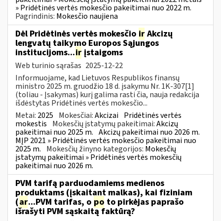
» Pridėtinės vertės mokesčio pakeitimai nuo 2022 m.
Pagrindinis:
Mokesčio naujiena
Dėl Pridėtinės vertės mokesčio
ir
Akcizų
lengvatų taikymo Europos Sąjungos
institucijoms...
ir
įstaigoms
Web turinio sąrašas
2025-12-22
Informuojame, kad Lietuvos Respublikos finansų
ministro 2025 m. gruodžio 18 d. įsakymu Nr. 1K-307[1]
(toliau - Įsakymas) kurį galima rasti čia, nauja redakcija
išdėstytas Pridėtinės vertės mokesčio...
Metai:
2025
Mokesčiai:
Akcizai
Pridėtinės vertės
mokestis
Mokesčių įstatymų pakeitimai:
Akcizų
pakeitimai nuo 2025 m.
Akcizų pakeitimai nuo 2026 m.
MĮP 2021 » Pridėtinės vertės mokesčio pakeitimai nuo
2025 m.
Mokesčių žinyno kategorijos:
Mokesčių
įstatymų pakeitimai » Pridėtinės vertės mokesčių
pakeitimai nuo 2026 m.
PVM tarifą parduodamiems medienos
produktams (įskaitant malkas), kai fiziniam
(
ar
...PVM tarifas, o
po
to pirkėjas paprašo
išrašyti PVM sąskaitą faktūrą?