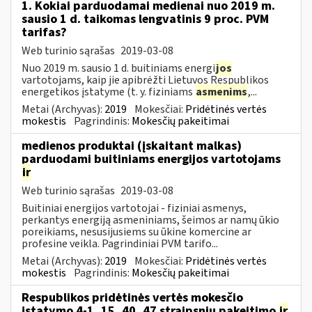
1. Kokiai parduodamai medienai nuo 2019 m.
sausio 1 d. taikomas lengvatinis 9 proc. PVM
tarifas?
Web turinio sąrašas
2019-03-08
Nuo 2019 m. sausio 1 d. buitiniams energi
jos
vartotojams, kaip jie apibrėžti Lietuvos Respublikos
energetikos įstatyme (t. y. fiziniams
asmenims
,...
Metai (Archyvas):
2019
Mokesčiai:
Pridėtinės vertės
mokestis
Pagrindinis:
Mokesčių pakeitimai
medienos produktai (įskaitant malkas)
parduodami buitiniams energijos vartotojams
ir
Web turinio sąrašas
2019-03-08
Buitiniai energijos vartotojai - fiziniai asmenys,
perkantys energiją asmeniniams, šeimos ar namų ūkio
poreikiams, nesusijusiems su ūkine komercine ar
profesine veikla. Pagrindiniai PVM tarifo...
Metai (Archyvas):
2019
Mokesčiai:
Pridėtinės vertės
mokestis
Pagrindinis:
Mokesčių pakeitimai
Respublikos pridėtinės vertės mokesčio
įstatymo 4-1, 15, 40, 47 straipsnių pakeitimo
ir