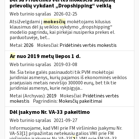
prievolių vykdant „Dropshipping“ veiklą
Web turinio sąrašas
2026-02-25
Atsižvelgdami į
mokesčių
mokėtojams kilusius
klausimus dėl jų veiklos vykdymo „dropshipping“
modelio pagrindu, kai pirkėjai nusiperka prekes el.
parduotuvėje, bet...
Metai:
2026
Mokesčiai:
Pridėtinės vertės mokestis
Ar
nuo 2019 metų liepos 1 d.
Web turinio sąrašas
2019-03-08
Ne. Šia teise galės pasinaudoti tik PVM mokėtojai
juridiniai asmenys, kurių pajamos iš ekonominės veiklos
praėjusiais metais neviršijo 300000 eurų, bet tik tie
juridiniai asmenys, kurie neįsigyja...
Metai (Archyvas):
2019
Mokesčiai:
Pridėtinės vertės
mokestis
Pagrindinis:
Mokesčių pakeitimai
Dėl įsakymo Nr. VA-33 pakeitimo
Web turinio sąrašas
2021-09-27
Informuojame, kad VMI prie FM viršininko įsakymu Nr.
VA-53[1] pripažintas netekusiu galios VMI prie FM
viršininko įsakymas Nr. VA-33[
2
]. VMI prie FM VA-33