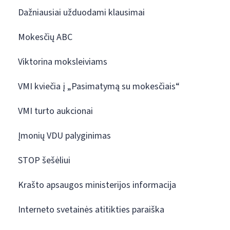
Dažniausiai užduodami klausimai
Mokesčių ABC
Viktorina moksleiviams
VMI kviečia į „Pasimatymą su mokesčiais“
VMI turto aukcionai
Įmonių VDU palyginimas
STOP šešėliui
Krašto apsaugos ministerijos informacija
Interneto svetainės atitikties paraiška