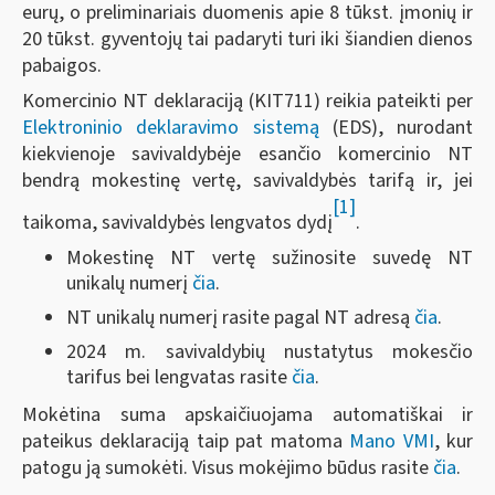
eurų, o preliminariais duomenis apie 8 tūkst. įmonių ir
20 tūkst. gyventojų tai padaryti turi iki šiandien dienos
pabaigos.
Komercinio NT deklaraciją (KIT711) reikia pateikti per
Elektroninio deklaravimo sistemą
(EDS), nurodant
kiekvienoje savivaldybėje esančio komercinio NT
bendrą mokestinę vertę, savivaldybės tarifą ir, jei
[1]
taikoma, savivaldybės lengvatos dydį
.
Mokestinę NT vertę sužinosite suvedę NT
unikalų numerį
čia
.
NT unikalų numerį rasite pagal NT adresą
čia
.
2024 m. savivaldybių nustatytus mokesčio
tarifus bei lengvatas rasite
čia
.
Mokėtina suma apskaičiuojama automatiškai ir
pateikus deklaraciją taip pat matoma
Mano VMI
, kur
patogu ją sumokėti. Visus mokėjimo būdus rasite
čia
.