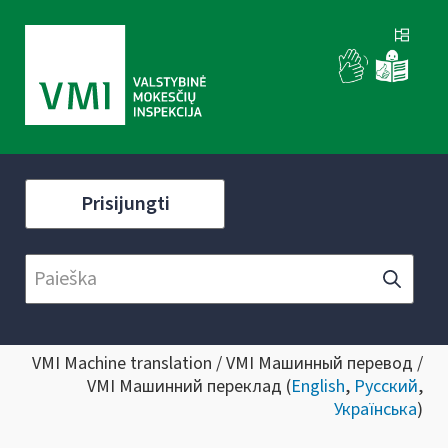
Prisijungti
VMI Machine translation / VMI Машинный перевод /
VMI Машинний переклад (
English
,
Русский
,
Українська
)