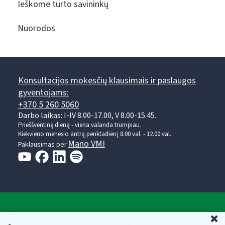
Ieškome turto savininkų
Nuorodos
Konsultacijos mokesčių klausimais ir paslaugos
gyventojams:
+370 5 260 5060
Darbo laikas: I-IV 8.00-17.00, V 8.00-15.45.
Prieššventinę dieną - viena valanda trumpiau.
Kiekvieno mėnesio antrą penktadienį 8.00 val. - 12.00 val.
Mano VMI
Paklausimas per
Valstybinė mokesčių inspekcija prie Lietuvos
U