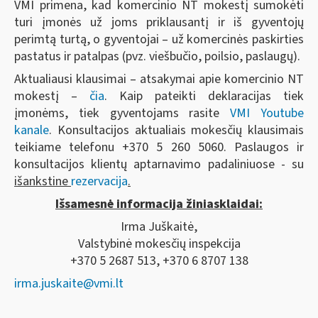
VMI primena, kad komercinio NT mokestį sumokėti
turi įmonės už joms priklausantį ir iš gyventojų
perimtą turtą, o gyventojai – už komercinės paskirties
pastatus ir patalpas (pvz. viešbučio, poilsio, paslaugų).
Aktualiausi klausimai – atsakymai apie komercinio NT
mokestį –
čia
. Kaip pateikti deklaracijas tiek
įmonėms, tiek gyventojams rasite
VMI Youtube
kanale
. Konsultacijos aktualiais mokesčių klausimais
teikiame telefonu +370 5 260 5060. Paslaugos ir
konsultacijos klientų aptarnavimo padaliniuose - su
išankstine
rezervacija
.
Išsamesnė informacija žiniasklaidai:
Irma Juškaitė,
Valstybinė mokesčių inspekcija
+370 5 2687 513, +370 6 8707 138
irma.juskaite@vmi.lt