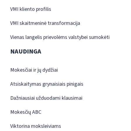
VMI kliento profilis
VMI skaitmeninė transformacija
Vienas langelis prievolėms valstybei sumokėti
NAUDINGA
Mokesčiai ir jų dydžiai
Atsiskaitymas grynaisiais pinigais
Dažniausiai užduodami klausimai
Mokesčių ABC
Viktorina moksleiviams