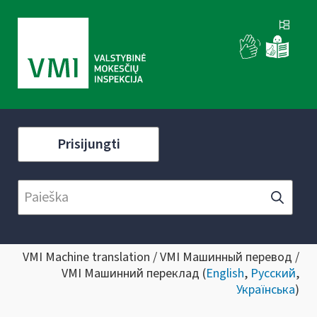
Prisijungti
VMI Machine translation / VMI Машинный перевод /
VMI Машинний переклад (
English
,
Русский
,
Українська
)