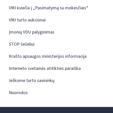
VMI kviečia į „Pasimatymą su mokesčiais“
VMI turto aukcionai
Įmonių VDU palyginimas
STOP šešėliui
Krašto apsaugos ministerijos informacija
Interneto svetainės atitikties paraiška
Ieškome turto savininkų
Nuorodos