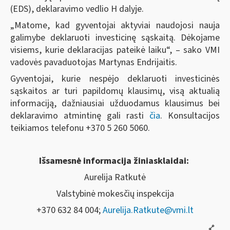
(EDS), deklaravimo vedlio H dalyje.
„Matome, kad gyventojai aktyviai naudojosi nauja
galimybe deklaruoti investicinę sąskaitą. Dėkojame
visiems, kurie deklaracijas pateikė laiku“, – sako VMI
vadovės pavaduotojas Martynas Endrijaitis.
Gyventojai, kurie nespėjo deklaruoti investicinės
sąskaitos ar turi papildomų klausimų, visą aktualią
informaciją, dažniausiai užduodamus klausimus bei
deklaravimo atmintinę gali rasti
čia
. Konsultacijos
teikiamos telefonu +370 5 260 5060.
Išsamesnė informacija žiniasklaidai:
Aurelija Ratkutė
Valstybinė mokesčių inspekcija
+370 632 84 004;
Aurelija.Ratkute@vmi.lt