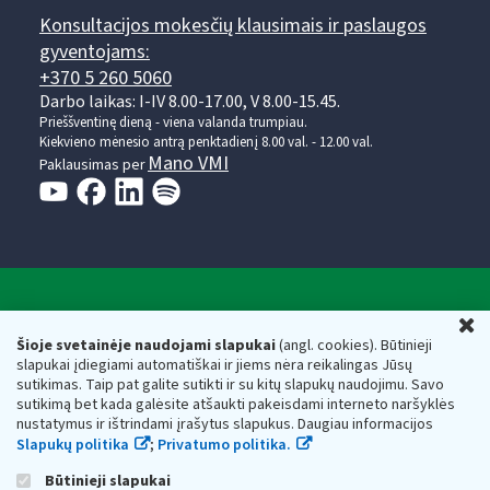
Konsultacijos mokesčių klausimais ir paslaugos
gyventojams:
+370 5 260 5060
Darbo laikas: I-IV 8.00-17.00, V 8.00-15.45.
Prieššventinę dieną - viena valanda trumpiau.
Kiekvieno mėnesio antrą penktadienį 8.00 val. - 12.00 val.
Mano VMI
Paklausimas per
Valstybinė mokesčių inspekcija prie Lietuvos
U
Respublikos finansų ministerijos
Šioje svetainėje naudojami slapukai
(angl. cookies). Būtinieji
slapukai įdiegiami automatiškai ir jiems nėra reikalingas Jūsų
Biudžetinė įstaiga. Juridinio asmens kodas — 188659752,
sutikimas. Taip pat galite sutikti ir su kitų slapukų naudojimu. Savo
adresas: Vasario 16-osios g. 14, 01107 Vilnius, Lietuva, el.paštas:
sutikimą bet kada galėsite atšaukti pakeisdami interneto naršyklės
vmi@vmi.lt
, E. pristatymo dėžutės adresas 188659752
nustatymus ir ištrindami įrašytus slapukus. Daugiau informacijos
Duomenys apie Valstybinę mokesčių inspekciją prie Lietuvos
Slapukų politika
;
Privatumo politika.
Respublikos finansų ministerijos kaupiami ir saugomi Juridinių
asmenų registre
Būtinieji slapukai