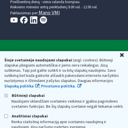
Prieššventinę dieną - viena valanda trumpiau.
Kiekvieno mėnesio antrą penktadienį 8.00 val. - 12.00 val.
Mano VMI
Paklausimas per
Valstybinė mokesčių inspekcija prie Lietuvos
U
Respublikos finansų ministerijos
Šioje svetainėje naudojami slapukai
(angl. cookies). Būtinieji
slapukai įdiegiami automatiškai ir jiems nėra reikalingas Jūsų
Biudžetinė įstaiga. Juridinio asmens kodas — 188659752,
sutikimas. Taip pat galite sutikti ir su kitų slapukų naudojimu. Savo
adresas: Vasario 16-osios g. 14, 01107 Vilnius, Lietuva, el.paštas:
sutikimą bet kada galėsite atšaukti pakeisdami interneto naršyklės
vmi@vmi.lt
, E. pristatymo dėžutės adresas 188659752
nustatymus ir ištrindami įrašytus slapukus. Daugiau informacijos
Duomenys apie Valstybinę mokesčių inspekciją prie Lietuvos
Slapukų politika
;
Privatumo politika.
Respublikos finansų ministerijos kaupiami ir saugomi Juridinių
asmenų registre
Būtinieji slapukai
Naudojami sklandžiam svetainės veikimui ir įgalina pagrindines
svetainės funkcijas. Be šių slapukų svetainė negali tinkamai veikti.
Analitiniai slapukai
Renka statistinę informaciją apie svetainės naudojimą ir
naudojami Jūsų naršymo patirties gerinimui.