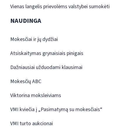
Vienas langelis prievolėms valstybei sumokėti
NAUDINGA
Mokesčiai ir jų dydžiai
Atsiskaitymas grynaisiais pinigais
Dažniausiai užduodami klausimai
Mokesčių ABC
Viktorina moksleiviams
VMI kviečia į „Pasimatymą su mokesčiais“
VMI turto aukcionai