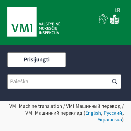
Prisijungti
VMI Machine translation / VMI Машинный перевод /
VMI Машинний переклад (
English
,
Русский
,
Українська
)