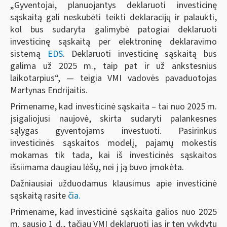
„Gyventojai, planuojantys deklaruoti investicinę
sąskaitą gali neskubėti teikti deklaracijų ir palaukti,
kol bus sudaryta galimybė patogiai deklaruoti
investicinę sąskaitą per elektroninę deklaravimo
sistemą
EDS
. Deklaruoti investicinę sąskaitą bus
galima už 2025 m., taip pat ir už ankstesnius
laikotarpius“, — teigia VMI vadovės pavaduotojas
Martynas Endrijaitis.
Primename, kad investicinė sąskaita – tai nuo 2025 m.
įsigaliojusi naujovė, skirta sudaryti palankesnes
sąlygas gyventojams investuoti. Pasirinkus
investicinės sąskaitos modelį, pajamų mokestis
mokamas tik tada, kai iš investicinės sąskaitos
išsiimama daugiau lėšų, nei į ją buvo įmokėta.
Dažniausiai užduodamus klausimus apie investicinė
sąskaitą rasite
čia.
Primename, kad investicinė sąskaita galios nuo 2025
m. sausio 1 d., tačiau VMI deklaruoti jas ir ten vykdytų