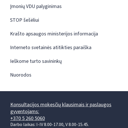
Įmonių VDU palyginimas
STOP šešėliui
Krašto apsaugos ministerijos informacija
Interneto svetainės atitikties paraiška
Ieškome turto savininkų
Nuorodos
Konsultacijos mokesčių klausimais ir paslaugos
gyventojams:
+370 5 260 5060
Darbo laikas: I-IV 8.00-17.00, V 8.00-15.45.