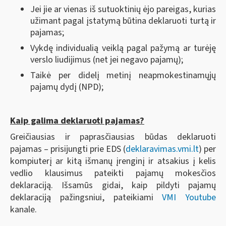
Jei jie ar vienas iš sutuoktinių ėjo pareigas, kurias
užimant pagal įstatymą būtina deklaruoti turtą ir
pajamas;
Vykdę individualią veiklą pagal pažymą ar turėję
verslo liudijimus (net jei negavo pajamų);
Taikė per didelį metinį neapmokestinamųjų
pajamų dydį (NPD);
Kaip galima deklaruoti pajamas?
Greičiausias ir paprasčiausias būdas deklaruoti
pajamas – prisijungti prie EDS (
deklaravimas.vmi.lt
) per
kompiuterį ar kitą išmanų įrenginį ir atsakius į kelis
vedlio klausimus pateikti pajamų mokesčios
deklaraciją. Išsamūs gidai, kaip pildyti pajamų
deklaraciją pažingsniui, pateikiami
VMI Youtube
kanale.