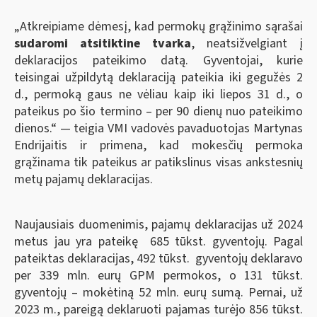
„Atkreipiame dėmesį, kad permokų grąžinimo sąrašai
sudaromi atsitiktine tvarka
, neatsižvelgiant į
deklaracijos pateikimo datą. Gyventojai, kurie
teisingai užpildytą deklaraciją pateikia iki gegužės 2
d., permoką gaus ne vėliau kaip iki liepos 31 d., o
pateikus po šio termino – per 90 dienų nuo pateikimo
dienos.“ — teigia VMI vadovės pavaduotojas Martynas
Endrijaitis ir primena, kad mokesčių permoka
grąžinama tik pateikus ar patikslinus visas ankstesnių
metų pajamų deklaracijas.
Naujausiais duomenimis, pajamų deklaracijas už 2024
metus jau yra pateikę 685 tūkst. gyventojų. Pagal
pateiktas deklaracijas, 492 tūkst. gyventojų deklaravo
per 339 mln. eurų GPM permokos, o 131 tūkst.
gyventojų – mokėtiną 52 mln. eurų sumą. Pernai, už
2023 m., pareigą deklaruoti pajamas turėjo 856 tūkst.