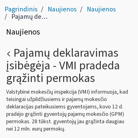
Pagrindinis
Naujienos
Naujienos
Pajamų deklaravimas įsibėgėja - VMI pradeda grąžinti permokas
Naujienos
Pajamų deklaravimas
įsibėgėja - VMI pradeda
grąžinti permokas
Valstybinė mokesčių inspekcija (VMI) informuoja, kad
teisingai užpildžiusiems ir pajamų mokesčio
deklaracijas pateikusiems gyventojams, kovo 12 d.
pradėjo grąžinti gyventojų pajamų mokesčio (GPM)
permokas. 28 tūkst. gyventojų jau grąžinta daugiau
nei 12 mln. eurų permokų.