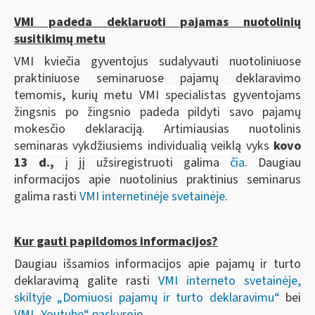
VMI padeda deklaruoti pajamas nuotolinių
susitikimų metu
VMI kviečia gyventojus sudalyvauti nuotoliniuose
praktiniuose seminaruose pajamų deklaravimo
temomis, kurių metu
VMI specialistas gyventojams
žingsnis po žingsnio padeda pildyti savo pajamų
mokesčio deklaraciją. Artimiausias nuotolinis
seminaras vykdžiusiems individualią veiklą vyks
kovo
13 d.,
į jį užsiregistruoti galima
čia
. Daugiau
informacijos apie nuotolinius praktinius seminarus
galima rasti
VMI internetinėje svetainėje
.
Kur gauti papildomos informacijos?
Daugiau išsamios informacijos apie pajamų ir turto
deklaravimą galite rasti
VMI interneto svetainėje,
skiltyje „Domiuosi pajamų ir turto deklaravimu“
bei
VMI „Youtube“ paskyroje
.