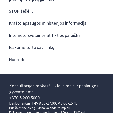
STOP šešėliui
Krašto apsaugos ministerijos informacija
Interneto svetainės atitikties paraiška
Ieškome turto savininkų
Nuorodos
Konsultacijos mokesčių klausimais ir paslaugos
gyventojams:
+370 5 260 5060
Darbo laikas: I-IV 8.00-17.00, V 8.00-15.45.
Prieššventinę dieną - viena valanda trumpiau.
Kiekvieno mėnesio antrą penktadienį 8.00 val. - 12.00 val.