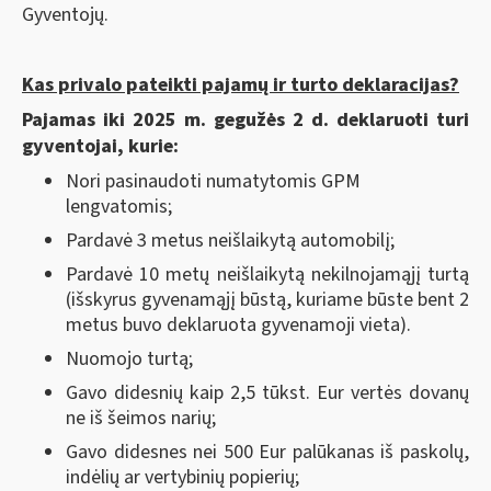
Gyventojų.
Kas privalo pateikti pajamų ir turto deklaracijas?
Pajamas iki 2025 m. gegužės 2 d. deklaruoti turi
gyventojai, kurie:
Nori pasinaudoti numatytomis GPM
lengvatomis;
Pardavė 3 metus neišlaikytą automobilį;
Pardavė 10 metų neišlaikytą nekilnojamąjį turtą
(išskyrus gyvenamąjį būstą, kuriame būste bent 2
metus buvo deklaruota gyvenamoji vieta).
Nuomojo turtą;
Gavo didesnių kaip 2,5 tūkst. Eur vertės dovanų
ne iš šeimos narių;
Gavo didesnes nei 500 Eur palūkanas iš paskolų,
indėlių ar vertybinių popierių;