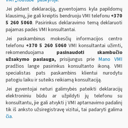
Jei pildant deklaraciją, gyventojams kyla papildomų
klausimų, jie gali kreiptis bendruoju VMI telefonu
+370
5 260 5060
. Pasirinkus deklaravimo temą deklaruoti
pajamas padės VMI konsultantai.
Jei paskambinus mokesčių informacijos centro
telefonu
+370 5 260 5060
VMI konsultantai užimti,
rekomenduojama
pasinaudoti skambučio
užsakymo paslauga,
prisijungus prie
Mano VMI
pradžios lange pasirinkus konsultanto ikoną. VMI
specialistas pats paskambins klientui nurodytu
patogiu laiku ir suteiks reikiamą konsultaciją.
Jei gyventojai neturi galimybės pateikti deklaracijų
elektroniniu būdu ar užpildyti jų telefonu su
konsultantu, jie gali atvykti į VMI aptarnavimo padalinį
tik iš anksto užsiregistravę vizitui, tai padaryti galima
čia
.