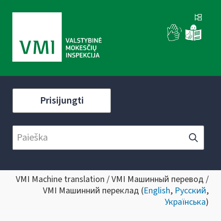
Prisijungti
VMI Machine translation / VMI Машинный перевод /
VMI Машинний переклад (
English
,
Русский
,
Українська
)