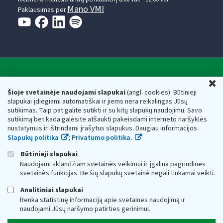
Mano VMI
Paklausimas per
Valstybinė mokesčių inspekcija prie Lietuvos
U
Respublikos finansų ministerijos
Šioje svetainėje naudojami slapukai
(angl. cookies). Būtinieji
slapukai įdiegiami automatiškai ir jiems nėra reikalingas Jūsų
Biudžetinė įstaiga. Juridinio asmens kodas — 188659752,
sutikimas. Taip pat galite sutikti ir su kitų slapukų naudojimu. Savo
adresas: Vasario 16-osios g. 14, 01107 Vilnius, Lietuva, el.paštas:
sutikimą bet kada galėsite atšaukti pakeisdami interneto naršyklės
vmi@vmi.lt
, E. pristatymo dėžutės adresas 188659752
nustatymus ir ištrindami įrašytus slapukus. Daugiau informacijos
Duomenys apie Valstybinę mokesčių inspekciją prie Lietuvos
Slapukų politika
;
Privatumo politika.
Respublikos finansų ministerijos kaupiami ir saugomi Juridinių
asmenų registre
Būtinieji slapukai
Naudojami sklandžiam svetainės veikimui ir įgalina pagrindines
svetainės funkcijas. Be šių slapukų svetainė negali tinkamai veikti.
Analitiniai slapukai
Renka statistinę informaciją apie svetainės naudojimą ir
naudojami Jūsų naršymo patirties gerinimui.