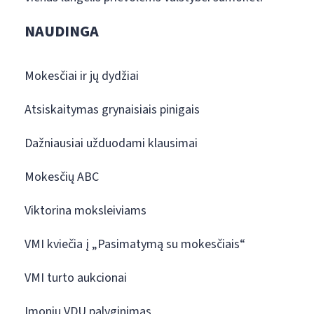
NAUDINGA
Mokesčiai ir jų dydžiai
Atsiskaitymas grynaisiais pinigais
Dažniausiai užduodami klausimai
Mokesčių ABC
Viktorina moksleiviams
VMI kviečia į „Pasimatymą su mokesčiais“
VMI turto aukcionai
Įmonių VDU palyginimas