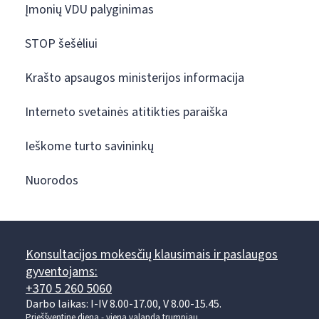
Įmonių VDU palyginimas
STOP šešėliui
Krašto apsaugos ministerijos informacija
Interneto svetainės atitikties paraiška
Ieškome turto savininkų
Nuorodos
Konsultacijos mokesčių klausimais ir paslaugos
gyventojams:
+370 5 260 5060
Darbo laikas: I-IV 8.00-17.00, V 8.00-15.45.
Prieššventinę dieną - viena valanda trumpiau.