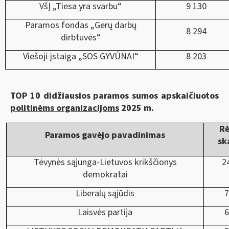
VšĮ „Tiesa yra svarbu“
9 130
Paramos fondas „Gerų darbų
8 294
dirbtuvės“
Viešoji įstaiga „SOS GYVŪNAI“
8 203
TOP 10 didžiausios paramos sumos apskaičiuotos
politinėms organizacijoms
2025 m.
R
Paramos gavėjo pavadinimas
sk
Tėvynės sąjunga-Lietuvos krikščionys
2
demokratai
Liberalų sąjūdis
7
Laisvės partija
6