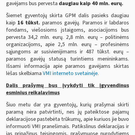
gavėjams bus pervesta
daugiau kaip
40
mln. eurų.
Šiemet gyventojų skirta GPM dalis pasieks daugiau
kaip
16 tūkst.
paramos gavėjų. Paramos ir labdaros
fondams, viešosioms įstaigoms, asociacijoms bus
pervesta 34,2 mln. eurų. 2,8 mln. eurų – politinėms
organizacijoms, apie 2,5 mln. eurų – profesinėms
sąjungoms ar susivienijimams ir 487 tūkst. eurų –
paramos gavėjų statusą turintiems menininkams.
Išsami informacija apie paramos gavėjams skirtas
lėšas skelbiama
VMI interneto svetainėje
.
Dalis prašymų bus įvykdyti tik įgyvendinus
esminius reikalavimus
Šiuo metu dar yra gyventojų, kurių prašymai skirti
paramą nėra patvirtinti, nes jų pateiktose pajamų
deklaracijose pastebėta trūkumų, apie kuriuos jie buvo
informuoti VMI pranešimais. Patikslinus deklaracijas ir
jas pripažinus teisingomis, prašymuose nurodytiems