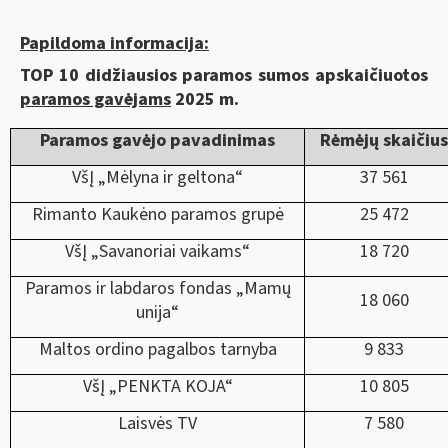
Papildoma informacija:
TOP 10 didžiausios paramos sumos apskaičiuotos
paramos gavėjams
202
5
m.
Paramos gavėjo pavadinimas
Rėmėjų skaičius
VšĮ „Mėlyna ir geltona“
37 561
Rimanto Kaukėno paramos grupė
25 472
VšĮ „Savanoriai vaikams“
18 720
Paramos ir labdaros fondas „Mamų
18 060
unija“
Maltos ordino pagalbos tarnyba
9 833
VšĮ „PENKTA KOJA“
10 805
Laisvės TV
7 580