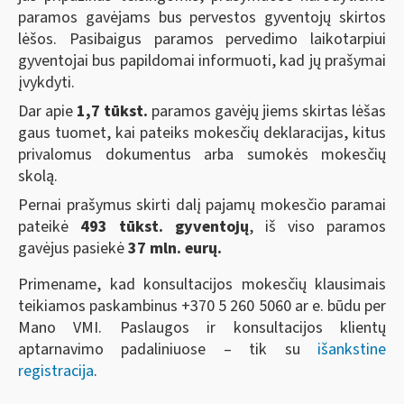
paramos gavėjams bus pervestos gyventojų skirtos
lėšos. Pasibaigus paramos pervedimo laikotarpiui
gyventojai bus papildomai informuoti, kad jų prašymai
įvykdyti.
Dar apie
1,
7
tūkst.
paramos gavėjų jiems skirtas lėšas
gaus tuomet, kai pateiks mokesčių deklaracijas, kitus
privalomus dokumentus arba sumokės mokesčių
skolą.
Pernai prašymus skirti dalį pajamų mokesčio paramai
pateikė
493 tūkst. gyventojų
, iš viso paramos
gavėjus pasiekė
37
mln. eurų.
Primename, kad konsultacijos mokesčių klausimais
teikiamos paskambinus +370 5 260 5060 ar e. būdu per
Mano VMI. Paslaugos ir konsultacijos klientų
aptarnavimo padaliniuose – tik su
išankstine
registracija
.