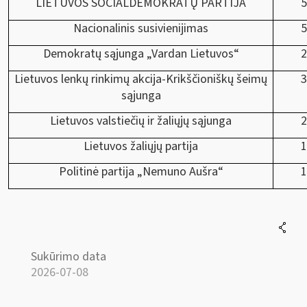
LIETUVOS SOCIALDEMOKRATŲ PARTIJA
5
Nacionalinis susivienijimas
5
Demokratų sąjunga „Vardan Lietuvos“
2
Lietuvos lenkų rinkimų akcija-Krikščioniškų šeimų
3
sąjunga
Lietuvos valstiečių ir žaliųjų sąjunga
2
Lietuvos žaliųjų partija
1
Politinė partija „Nemuno Aušra“
1
Sukūrimo data
2026-07-08