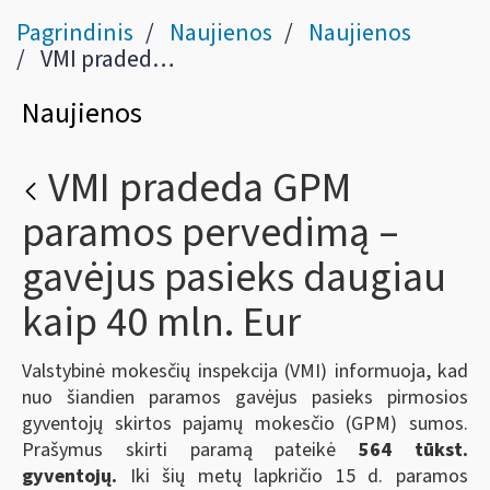
Pagrindinis
Naujienos
Naujienos
VMI pradeda GPM paramos pervedimą – gavėjus pasieks daugiau kaip 40 mln. Eur
Naujienos
VMI pradeda GPM
paramos pervedimą –
gavėjus pasieks daugiau
kaip 40 mln. Eur
Valstybinė mokesčių inspekcija (VMI) informuoja, kad
nuo šiandien paramos gavėjus pasieks pirmosios
gyventojų skirtos pajamų mokesčio (GPM) sumos.
Prašymus skirti paramą pateikė
564 tūkst.
gyventojų.
Iki šių metų lapkričio 15 d. paramos