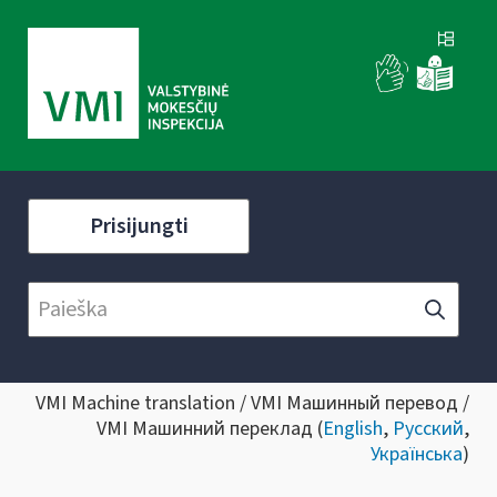
Prisijungti
VMI Machine translation / VMI Машинный перевод /
VMI Машинний переклад (
English
,
Русский
,
Українська
)