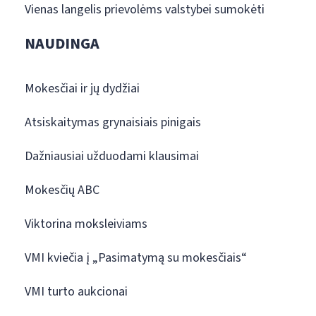
Vienas langelis prievolėms valstybei sumokėti
NAUDINGA
Mokesčiai ir jų dydžiai
Atsiskaitymas grynaisiais pinigais
Dažniausiai užduodami klausimai
Mokesčių ABC
Viktorina moksleiviams
VMI kviečia į „Pasimatymą su mokesčiais“
VMI turto aukcionai