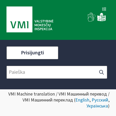
Prisijungti
VMI Machine translation / VMI Машинный перевод /
VMI Машинний переклад (
English
,
Русский
,
Українська
)