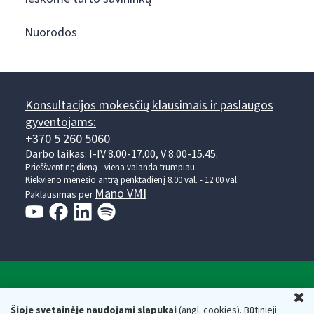
Nuorodos
Konsultacijos mokesčių klausimais ir paslaugos
gyventojams:
+370 5 260 5060
Darbo laikas: I-IV 8.00-17.00, V 8.00-15.45.
Prieššventinę dieną - viena valanda trumpiau.
Kiekvieno mėnesio antrą penktadienį 8.00 val. - 12.00 val.
Mano VMI
Paklausimas per
Valstybinė mokesčių inspekcija prie Lietuvos
U
Respublikos finansų ministerijos
Šioje svetainėje naudojami slapukai
(angl. cookies). Būtinieji