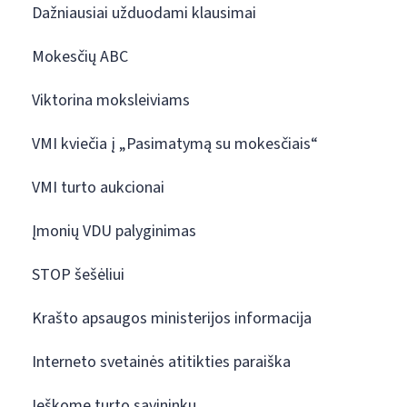
Dažniausiai užduodami klausimai
Mokesčių ABC
Viktorina moksleiviams
VMI kviečia į „Pasimatymą su mokesčiais“
VMI turto aukcionai
Įmonių VDU palyginimas
STOP šešėliui
Krašto apsaugos ministerijos informacija
Interneto svetainės atitikties paraiška
Ieškome turto savininkų