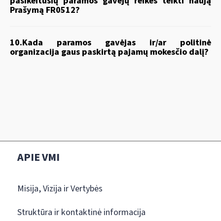
pasikeitusių paramos gavėjų reikės teikti naują
Prašymą FR0512?
10.Kada paramos gavėjas ir/ar politinė
organizacija gaus paskirtą pajamų mokesčio dalį?
APIE VMI
Misija, Vizija ir Vertybės
Struktūra ir kontaktinė informacija