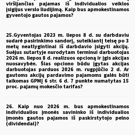
viršijančias pajamas iš individualios veiklos
įsigijus verslo liudijimą. Kaip bus apmokestinamos
gyventojo gautos pajamos?
25.Gyventojas 2023 m. liepos 8 d. su darbdaviu
sudarė pasirinkimo sandorį, suteikiantį teisę po 3
metų neatlygintinai iš darbdavio įsigyti akcijų.
Suėjus sutartyje nurodytam terminui darbuotojas
2026 m. liepos 8 d. realizuos opcioną ir įgis akcijas
nuosavybėn. Šias opciono būdu įgytas akcijas
darbuotojas parduos 2026 m. rugpjūčio 2 d. Ar
gautoms akcijų pardavimo pajamoms galės būti
taikomas GPMĮ 6 str. 6 d. 7 punkte numatytas 15
proc. pajamų mokesčio tarifas?
26. Kaip nuo 2026 m. bus apmokestinamos
individualios įmonės savininko iš individualios
įmonės gautos pajamos iš paskirstytojo pelno
(dividendai)?