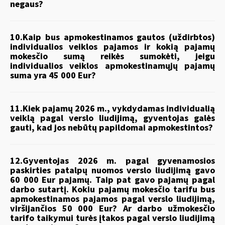
negaus?
10.Kaip bus apmokestinamos gautos (uždirbtos)
individualios veiklos pajamos ir kokią pajamų
mokesčio sumą reikės sumokėti, jeigu
individualios veiklos apmokestinamųjų pajamų
suma yra 45 000 Eur?
11.Kiek pajamų 2026 m., vykdydamas individualią
veiklą pagal verslo liudijimą, gyventojas galės
gauti, kad jos nebūtų papildomai apmokestintos?
12.Gyventojas 2026 m. pagal gyvenamosios
paskirties patalpų nuomos verslo liudijimą gavo
60 000 Eur pajamų. Taip pat gavo pajamų pagal
darbo sutartį. Kokiu pajamų mokesčio tarifu bus
apmokestinamos pajamos pagal verslo liudijimą,
viršijančios 50 000 Eur? Ar darbo užmokesčio
tarifo taikymui turės įtakos pagal verslo liudijimą