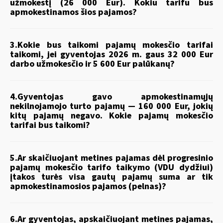
užmokestį (26 000 Eur). Kokiu tarifu bus
apmokestinamos šios pajamos?
3.Kokie bus taikomi pajamų mokesčio tarifai
taikomi, jei gyventojas 2026 m. gaus 32 000 Eur
darbo užmokesčio ir 5 600 Eur palūkanų?
4.Gyventojas gavo apmokestinamųjų
nekilnojamojo turto pajamų — 160 000 Eur, jokių
kitų pajamų negavo. Kokie pajamų mokesčio
tarifai bus taikomi?
5.Ar skaičiuojant metines pajamas dėl progresinio
pajamų mokesčio tarifo taikymo (VDU dydžiui)
įtakos turės visa gautų pajamų suma ar tik
apmokestinamosios pajamos (pelnas)?
6.Ar gyventojas, apskaičiuojant metines pajamas,