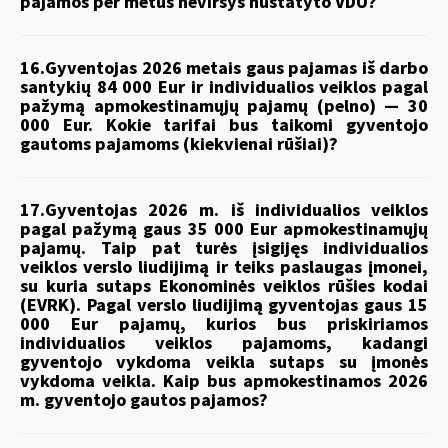
pajamos per metus neviršys nustatyto VDU?
16.Gyventojas 2026 metais gaus pajamas iš darbo
santykių 84 000 Eur ir individualios veiklos pagal
pažymą apmokestinamųjų pajamų (pelno) — 30
000 Eur. Kokie tarifai bus taikomi gyventojo
gautoms pajamoms (kiekvienai rūšiai)?
17.Gyventojas 2026 m. iš individualios veiklos
pagal pažymą gaus 35 000 Eur apmokestinamųjų
pajamų. Taip pat turės įsigijęs individualios
veiklos verslo liudijimą ir teiks paslaugas įmonei,
su kuria sutaps Ekonominės veiklos rūšies kodai
(EVRK). Pagal verslo liudijimą gyventojas gaus 15
000 Eur pajamų, kurios bus priskiriamos
individualios veiklos pajamoms, kadangi
gyventojo vykdoma veikla sutaps su įmonės
vykdoma veikla. Kaip bus apmokestinamos 2026
m. gyventojo gautos pajamos?