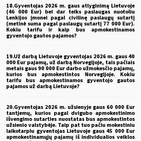
18.Gyventojas 2026 m. gaus atlyginimą Lietuvoje
(46 000 Eur) bei dar teiks paslaugas nuotoliu
Lenkijos įmonei pagal civilinę paslaugų sutartį
(metinė suma pagal paslaugų sutartį 77 000 Eur).
Kokiu tarifu ir kaip bus apmokestinamos
gyventojo gautos pajamos?
19.Už darbą Lietuvoje gyventojas 2026 m. gaus 40
000 Eur pajamų, už darbą Norvegijoje, tais pačiais
metais gaus 90 000 Eur darbo užmokesčio pajamų,
kurios bus apmokestintos Norvegijoje. Kokiu
tarifu bus apmokestinamos gyventojo gautos
pajamos už darbą Lietuvoje?
20.Gyventojas 2026 m. užsienyje gaus 60 000 Eur
tantjemų, kurios pagal dvigubo apmokestinimo
išvengimo sutarties nuostatas bus apmokestintos
užsienio valstybėje. Taip pat tuo pačiu mokestiniu
laikotarpiu gyventojas Lietuvoje gaus 45 000 Eur
apmokestinamųjų pajamų iš individualios veiklos