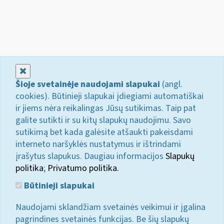
Uždaryti
Šioje svetainėje naudojami slapukai
(angl.
cookies). Būtinieji slapukai įdiegiami automatiškai
ir jiems nėra reikalingas Jūsų sutikimas. Taip pat
galite sutikti ir su kitų slapukų naudojimu. Savo
sutikimą bet kada galėsite atšaukti pakeisdami
interneto naršyklės nustatymus ir ištrindami
įrašytus slapukus. Daugiau informacijos
Slapukų
politika
;
Privatumo politika.
Būtinieji slapukai
Naudojami sklandžiam svetainės veikimui ir įgalina
pagrindines svetainės funkcijas. Be šių slapukų