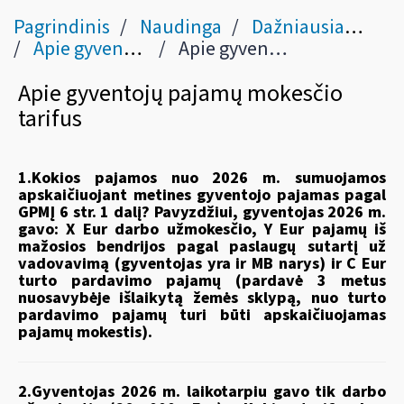
Pagrindinis
Naudinga
Dažniausiai užduodami klausimai
Apie gyventojų pajamų mokesčio pakeitimus nuo 2026 m.
Apie gyventojų pajamų mokesčio tarifus
Apie gyventojų pajamų mokesčio
tarifus
1.Kokios pajamos nuo 2026 m. sumuojamos
apskaičiuojant metines gyventojo pajamas pagal
GPMĮ 6 str. 1 dalį? Pavyzdžiui, gyventojas 2026 m.
gavo: X Eur darbo užmokesčio, Y Eur pajamų iš
mažosios bendrijos pagal paslaugų sutartį už
vadovavimą (gyventojas yra ir MB narys) ir C Eur
turto pardavimo pajamų (pardavė 3 metus
nuosavybėje išlaikytą žemės sklypą, nuo turto
pardavimo pajamų turi būti apskaičiuojamas
pajamų mokestis).
2.Gyventojas 2026 m. laikotarpiu gavo tik darbo