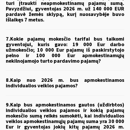
turi įtraukti neapmokestinamų pajamų sumą.
Pavyzdžiui, gyventojas 2026 m. už 140 000 EUR
pardavė žemės sklypą, kurį nuosavybėje buvo
išlaikęs 7 metus.
7.Kokie pajamų mokesčio tarifai bus taikomi
gyventojui, kuris gavo: 19 000 Eur darbo
užmokesčio; 10 000 Eur pajamų iš paskirstytojo
pelno ir 100 000 Eur apmokestinamųjų
nekilnojamojo turto pardavimo pajamų?
8.Kaip nuo 2026 m. bus apmokestinamos
individualios veiklos pajamos?
9.Kaip bus apmokestinamos gautos (uždirbtos)
individualios veiklos pajamos ir kokią pajamų
mokesčio sumą reikės sumokėti, kai individualios
veiklos apmokestinamųjų pajamų suma yra 30 000
Eur ir gyventojas jokių kitų pajamų 2026 m.