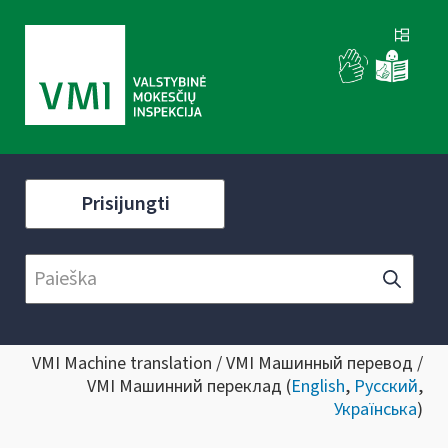
Prisijungti
VMI Machine translation / VMI Машинный перевод /
VMI Машинний переклад (
English
,
Русский
,
Українська
)