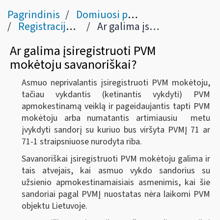
Pagrindinis
Domiuosi pridėtinės vertės mokesčiu - PVM
Registracija PVM mokėtoju arba PVM mokėtoju, taikančiu smulkiojo verslo schemą (SVS) Lietuvoje
Ar galima įsiregistruoti PVM mokėtoju savanoriškai?
Ar galima įsiregistruoti PVM
mokėtoju savanoriškai?
Asmuo neprivalantis įsiregistruoti PVM mokėtoju,
tačiau vykdantis (ketinantis vykdyti) PVM
apmokestinamą veiklą ir pageidaujantis tapti PVM
mokėtoju arba numatantis artimiausiu metu
įvykdyti sandorį su kuriuo bus viršyta PVMĮ 71 ar
71-1 straipsniuose nurodyta riba.
Savanoriškai įsiregistruoti PVM mokėtoju galima ir
tais atvejais, kai asmuo vykdo sandorius su
užsienio apmokestinamaisiais asmenimis, kai šie
sandoriai pagal PVMĮ nuostatas nėra laikomi PVM
objektu Lietuvoje.