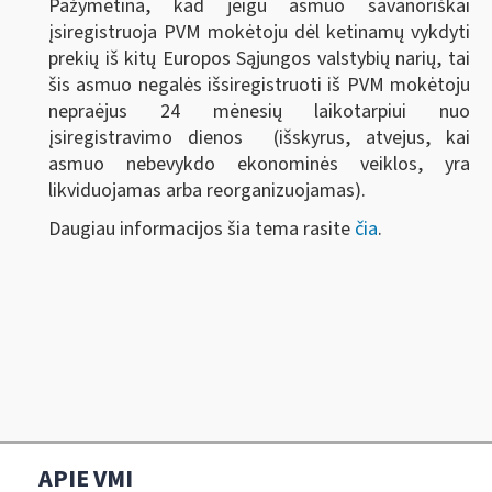
Pažymėtina, kad jeigu asmuo savanoriškai
įsiregistruoja PVM mokėtoju dėl ketinamų vykdyti
prekių iš kitų Europos Sąjungos valstybių narių, tai
šis asmuo negalės išsiregistruoti iš PVM mokėtoju
nepraėjus 24 mėnesių laikotarpiui nuo
įsiregistravimo dienos (išskyrus, atvejus, kai
asmuo nebevykdo ekonominės veiklos, yra
likviduojamas arba reorganizuojamas).
Daugiau informacijos šia tema rasite
čia
.
APIE VMI