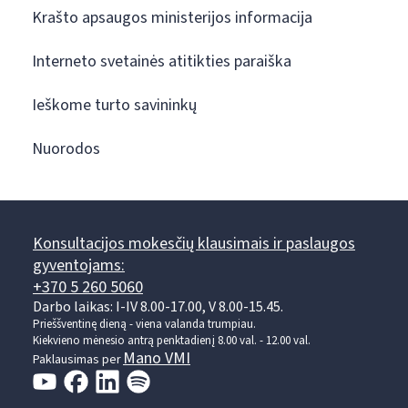
Krašto apsaugos ministerijos informacija
Interneto svetainės atitikties paraiška
Ieškome turto savininkų
Nuorodos
Konsultacijos mokesčių klausimais ir paslaugos
gyventojams:
+370 5 260 5060
Darbo laikas: I-IV 8.00-17.00, V 8.00-15.45.
Prieššventinę dieną - viena valanda trumpiau.
Kiekvieno mėnesio antrą penktadienį 8.00 val. - 12.00 val.
Mano VMI
Paklausimas per