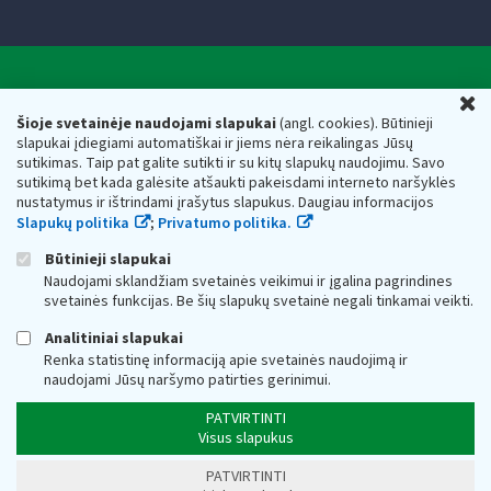
Valstybinė mokesčių inspekcija prie Lietuvos
U
Respublikos finansų ministerijos
Šioje svetainėje naudojami slapukai
(angl. cookies). Būtinieji
slapukai įdiegiami automatiškai ir jiems nėra reikalingas Jūsų
Biudžetinė įstaiga. Juridinio asmens kodas — 188659752,
sutikimas. Taip pat galite sutikti ir su kitų slapukų naudojimu. Savo
adresas: Vasario 16-osios g. 14, 01107 Vilnius, Lietuva, el.paštas:
sutikimą bet kada galėsite atšaukti pakeisdami interneto naršyklės
vmi@vmi.lt
, E. pristatymo dėžutės adresas 188659752
nustatymus ir ištrindami įrašytus slapukus. Daugiau informacijos
Duomenys apie Valstybinę mokesčių inspekciją prie Lietuvos
Slapukų politika
;
Privatumo politika.
Respublikos finansų ministerijos kaupiami ir saugomi Juridinių
asmenų registre
Būtinieji slapukai
Naudojami sklandžiam svetainės veikimui ir įgalina pagrindines
svetainės funkcijas. Be šių slapukų svetainė negali tinkamai veikti.
Analitiniai slapukai
Renka statistinę informaciją apie svetainės naudojimą ir
naudojami Jūsų naršymo patirties gerinimui.
PATVIRTINTI
Visus slapukus
PATVIRTINTI