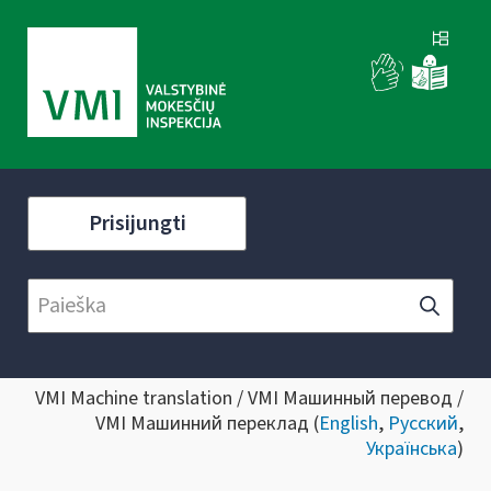
Prisijungti
VMI Machine translation / VMI Машинный перевод /
VMI Машинний переклад (
English
,
Русский
,
Українська
)