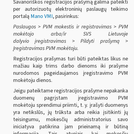
Savanoriškos registracijos prašymą galima pateikti
per autorizuotų elektroninių paslaugų teikimo
portalą
Mano VMI
, pasirinkus:
Paslaugos > PVM mokestis ir registravimas > PVM
mokėtojo arba/ir SVS Lietuvoje
dalyvio įregistravimas > Pildyti prašymą >
Įregistravimas PVM mokėtoju.
Registracijos prašymas turi būti pateiktas likus ne
mažiau kaip trims darbo dienoms iki prašyme
nurodomos pageidaujamos įregistravimo PVM
mokėtoju dienos.
Jeigu pateiktame registracijos prašyme nepakanka
duomenų pagrįstam įregistravimo PVM
mokėtoju sprendimui priimti, t. y. įrašyti duomenys
yra netikslūs, jų trūksta arba reikia įsitikinti jų
teisingumu, mokesčių administratorius savo
iniciatyva patikrina jam prieinamą ir būtiną
informaciją. Tais atvejais kai mokesčių