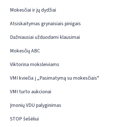
Mokesčiai ir jų dydžiai
Atsiskaitymas grynaisiais pinigais
Dažniausiai užduodami klausimai
Mokesčių ABC
Viktorina moksleiviams
VMI kviečia į „Pasimatymą su mokesčiais“
VMI turto aukcionai
Įmonių VDU palyginimas
STOP šešėliui