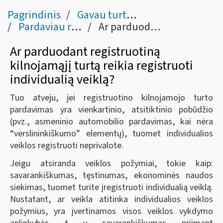
Pagrindinis
Gavau turto pardavimo / nuomos pajamų
Pardaviau registruotiną kilnojamąjį turtą
Ar parduodant registruotiną kilnojamąjį turtą reikia registruoti individualią veiklą?
Ar parduodant registruotiną
kilnojamąjį turtą reikia registruoti
individualią veiklą?
Tuo atveju, jei registruotino kilnojamojo turto
pardavimas yra vienkartinio, atsitiktinio pobūdžio
(pvz., asmeninio automobilio pardavimas, kai nėra
“verslininkiškumo” elementų), tuomet individualios
veiklos registruoti neprivalote.
Jeigu atsiranda veiklos požymiai, tokie kaip:
savarankiškumas, tęstinumas, ekonominės naudos
siekimas, tuomet turite įregistruoti individualią veiklą.
Nustatant, ar veikla atitinka individualios veiklos
požymius, yra įvertinamos visos veiklos vykdymo