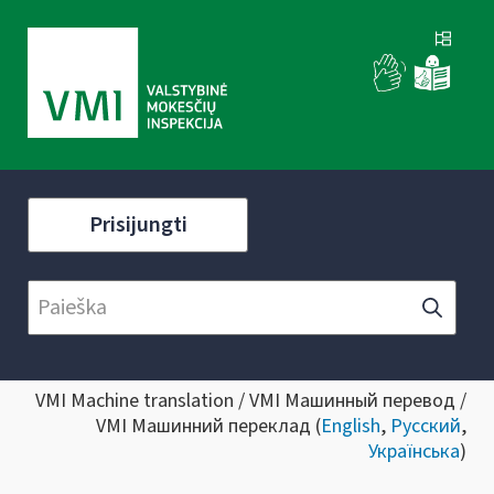
Prisijungti
VMI Machine translation / VMI Машинный перевод /
VMI Машинний переклад (
English
,
Русский
,
Українська
)