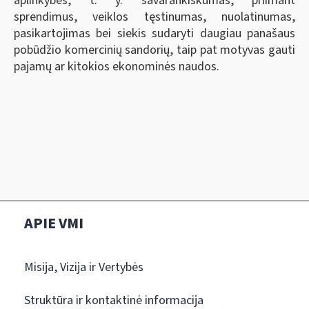
aplinkybės, t. y. savarankiškumas, priimant
sprendimus, veiklos tęstinumas, nuolatinumas,
pasikartojimas bei siekis sudaryti daugiau panašaus
pobūdžio komercinių sandorių, taip pat motyvas gauti
pajamų ar kitokios ekonominės naudos.
APIE VMI
Misija, Vizija ir Vertybės
Struktūra ir kontaktinė informacija