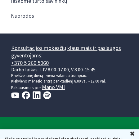
Ieškome turto savininkų
Nuorodos
Konsultacijos mokesčių klausimais ir paslaugos
gyventojams:
+370 5 260 5060
Darbo laikas: I-IV 8.00-17.00, V 8.00-15.45.
Prieššventinę dieną - viena valanda trumpiau.
Kiekvieno mėnesio antrą penktadienį 8.00 val. - 12.00 val.
Mano VMI
Paklausimas per
Valstybinė mokesčių inspekcija prie Lietuvos
U