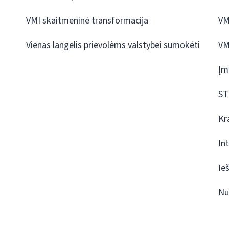
VMI skaitmeninė transformacija
VM
Vienas langelis prievolėms valstybei sumokėti
VM
Įm
ST
Kr
In
Ie
Nu