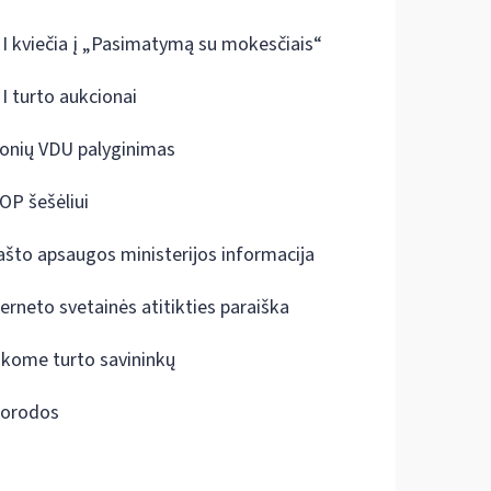
I kviečia į „Pasimatymą su mokesčiais“
I turto aukcionai
onių VDU palyginimas
OP šešėliui
ašto apsaugos ministerijos informacija
terneto svetainės atitikties paraiška
škome turto savininkų
orodos