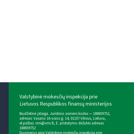
Valstybinė mokesčių inspekcija prie
Lietuvos Respublikos finansų ministerijos
Biudžetinė įstaiga. Juridinio asmens kodas — 188659752,
adresas: Vasario 16-osios g. 14, 01107 Vilnius, Lietuva,
el.paštas:
vmi@vmi.lt
, E. pristatymo dėžutės adresas
188659752
Duomenys apie Valstybinę mokesčių inspekciją prie