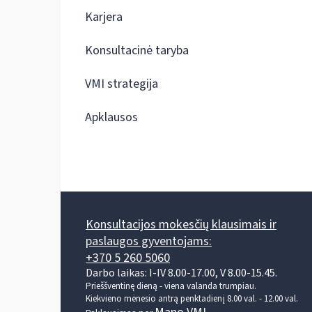
Karjera
Konsultacinė taryba
VMI strategija
Apklausos
Konsultacijos mokesčių klausimais ir
paslaugos gyventojams:
+370 5 260 5060
Darbo laikas: I-IV 8.00-17.00, V 8.00-15.45.
Prieššventinę dieną - viena valanda trumpiau.
Kiekvieno mėnesio antrą penktadienį 8.00 val. - 12.00 val.