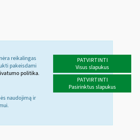
 nėra reikalingas
PATVIRTINTI
aukti pakeisdami
Visus slapukus
ivatumo politika.
PATVIRTINTI
Pasirinktus slapukus
nės naudojimą ir
mui.