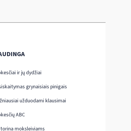
AUDINGA
kesčiai ir jų dydžiai
siskaitymas grynaisiais pinigais
žniausiai užduodami klausimai
kesčių ABC
ktorina moksleiviams