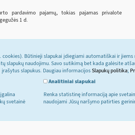
rto pardavimo pajamų, tokias pajamas privalote
 gegužės 1 d.
. cookies). Būtinieji slapukai įdiegiami automatiškai ir jiems
u kitų slapukų naudojimu. Savo sutikimą bet kada galėsite atš
i įrašytus slapukus. Daugiau informacijos
Slapukų politika
;
Pr
Analitiniai slapukai
įgalina
Renka statistinę informaciją apie svetai
ukų svetainė
naudojami Jūsų naršymo patirties gerini