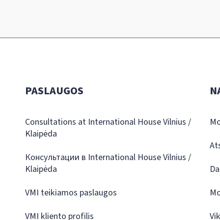
PASLAUGOS
N
Consultations at International House Vilnius /
Mo
Klaipėda
At
Консультации в International House Vilnius /
Klaipėda
Da
VMI teikiamos paslaugos
Mo
VMI kliento profilis
Vi