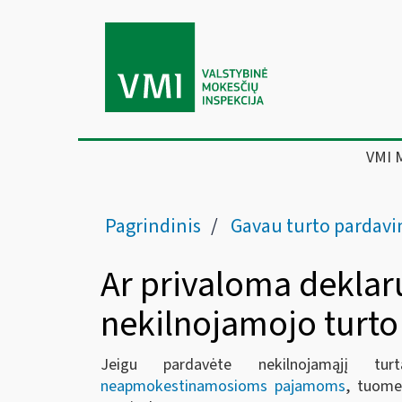
VMI 
Pagrindinis
Gavau turto pardavimo / nuo
Ar privaloma deklar
nekilnojamojo turt
Jeigu pardavėte nekilnojamąjį tur
neapmokestinamosioms pajamoms
, tuome