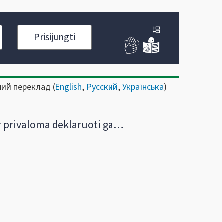
Prisijungti
ний переклад (
English
,
Русский
,
Українська
)
rivaloma deklaruoti gautas nekilnojamojo turto pardavimo pajamas?