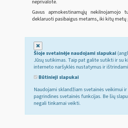
neprivalote.
Gavus apmokestinamųjų nekilnojamojo tu
deklaruoti pasibaigus metams, iki kitų metų
Uždaryti
Šioje svetainėje naudojami slapukai
(angl
Jūsų sutikimas. Taip pat galite sutikti ir s
interneto naršyklės nustatymus ir ištrindam
Būtinieji slapukai
Naudojami sklandžiam svetainės veikimui ir 
pagrindines svetainės funkcijas. Be šių slap
negali tinkamai veikti.