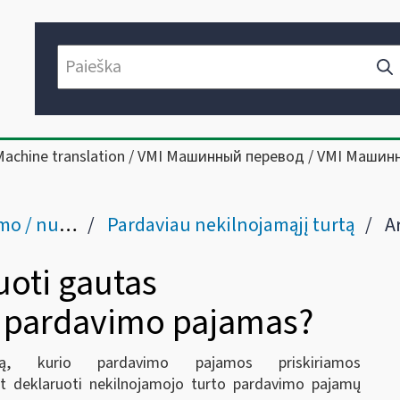
Machine translation / VMI Машинный перевод / VMI Машин
mos pajamų
Pardaviau nekilnojamąjį turtą
Ar p
uoti gautas
o pardavimo pajamas?
tą, kurio pardavimo pajamos priskiriamos
t deklaruoti nekilnojamojo turto pardavimo pajamų