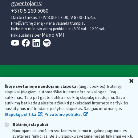
gyventojams:
+370 5 260 5060
Darbo laikas: I-IV 8.00-17.00, V 8.00-15.45.
Prieššventinę dieną - viena valanda trumpiau.
Kiekvieno mėnesio antrą penktadienį 8.00 val. - 12.00 val.
Mano VMI
Paklausimas per
Valstybinė mokesčių inspekcija prie Lietuvos
U
Respublikos finansų ministerijos
Šioje svetainėje naudojami slapukai
(angl. cookies). Būtinieji
slapukai įdiegiami automatiškai ir jiems nėra reikalingas Jūsų
Biudžetinė įstaiga. Juridinio asmens kodas — 188659752,
sutikimas. Taip pat galite sutikti ir su kitų slapukų naudojimu. Savo
adresas: Vasario 16-osios g. 14, 01107 Vilnius, Lietuva, el.paštas:
sutikimą bet kada galėsite atšaukti pakeisdami interneto naršyklės
vmi@vmi.lt
, E. pristatymo dėžutės adresas 188659752
nustatymus ir ištrindami įrašytus slapukus. Daugiau informacijos
Duomenys apie Valstybinę mokesčių inspekciją prie Lietuvos
Slapukų politika
;
Privatumo politika.
Respublikos finansų ministerijos kaupiami ir saugomi Juridinių
asmenų registre
Būtinieji slapukai
Naudojami sklandžiam svetainės veikimui ir įgalina pagrindines
svetainės funkcijas. Be šių slapukų svetainė negali tinkamai veikti.