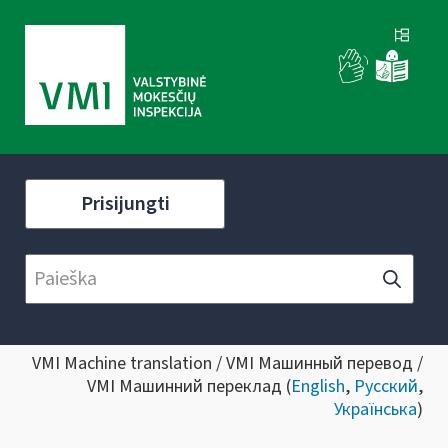
Prisijungti
VMI Machine translation / VMI Машинный перевод /
VMI Машинний переклад (
English
,
Русский
,
Українська
)