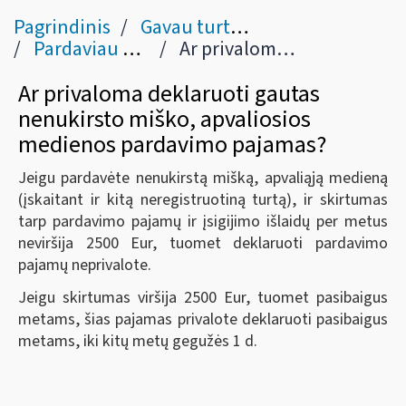
Pagrindinis
Gavau turto pardavimo / nuomos pajamų
Pardaviau nenukirstą mišką, apvaliąją medieną
Ar privaloma deklaruoti gautas nenukirsto miško, apvaliosios medienos pardavimo pajamas?
Ar privaloma deklaruoti gautas
nenukirsto miško, apvaliosios
medienos pardavimo pajamas?
Jeigu pardavėte nenukirstą mišką, apvaliąją medieną
(įskaitant ir kitą neregistruotiną turtą), ir skirtumas
tarp pardavimo pajamų ir įsigijimo išlaidų per metus
neviršija 2500 Eur, tuomet deklaruoti pardavimo
pajamų neprivalote.
Jeigu skirtumas viršija 2500 Eur, tuomet pasibaigus
metams, šias pajamas privalote deklaruoti pasibaigus
metams, iki kitų metų gegužės 1 d.