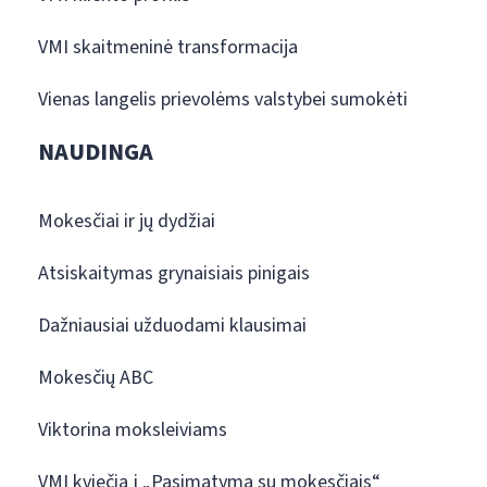
VMI skaitmeninė transformacija
Vienas langelis prievolėms valstybei sumokėti
NAUDINGA
Mokesčiai ir jų dydžiai
Atsiskaitymas grynaisiais pinigais
Dažniausiai užduodami klausimai
Mokesčių ABC
Viktorina moksleiviams
VMI kviečia į „Pasimatymą su mokesčiais“