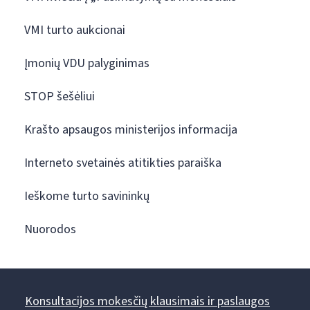
VMI turto aukcionai
Įmonių VDU palyginimas
STOP šešėliui
Krašto apsaugos ministerijos informacija
Interneto svetainės atitikties paraiška
Ieškome turto savininkų
Nuorodos
Konsultacijos mokesčių klausimais ir paslaugos