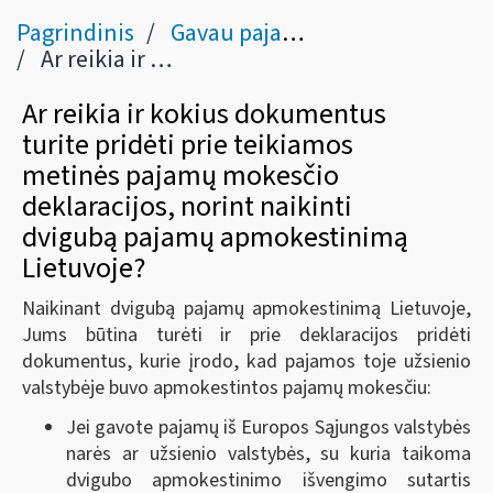
Pagrindinis
Gavau pajamų užsienyje
Ar reikia ir kokius dokumentus turite pridėti prie teikiamos metinės pajamų mokesčio deklaracijos, norint naikinti dvigubą pajamų apmokestinimą Lietuvoje?
Ar reikia ir kokius dokumentus
turite pridėti prie teikiamos
metinės pajamų mokesčio
deklaracijos, norint naikinti
dvigubą pajamų apmokestinimą
Lietuvoje?
Naikinant dvigubą pajamų apmokestinimą Lietuvoje,
Jums būtina turėti ir prie deklaracijos pridėti
dokumentus, kurie įrodo, kad pajamos toje užsienio
valstybėje buvo apmokestintos pajamų mokesčiu:
Jei gavote pajamų iš Europos Sąjungos valstybės
narės ar užsienio valstybės, su kuria taikoma
dvigubo apmokestinimo išvengimo sutartis