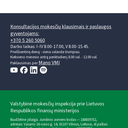
Konsultacijos mokesčių klausimais ir paslaugos
gyventojams:
+370 5 260 5060
Darbo laikas: I-IV 8.00-17.00, V 8.00-15.45.
Prieššventinę dieną - viena valanda trumpiau.
Kiekvieno mėnesio antrą penktadienį 8.00 val. - 12.00 val.
Mano VMI
Paklausimas per
Valstybinė mokesčių inspekcija prie Lietuvos
Respublikos finansų ministerijos
Biudžetinė įstaiga. Juridinio asmens kodas — 188659752,
adresas: Vasario 16-osios g. 14, 01107 Vilnius, Lietuva, el.paštas: