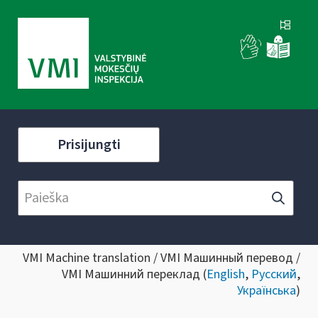
Prisijungti
VMI Machine translation / VMI Машинный перевод /
VMI Машинний переклад (
English
,
Русский
,
Українська
)