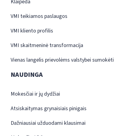
Klaipėda
VMI teikiamos paslaugos
VMI kliento profilis
VMI skaitmeninė transformacija
Vienas langelis prievolėms valstybei sumokėti
NAUDINGA
Mokesčiai ir jų dydžiai
Atsiskaitymas grynaisiais pinigais
Dažniausiai užduodami klausimai