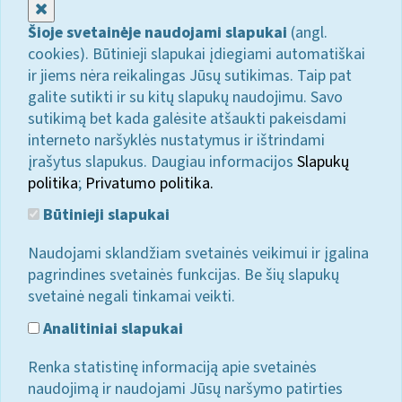
Uždaryti
Šioje svetainėje naudojami slapukai
(angl.
cookies). Būtinieji slapukai įdiegiami automatiškai
ir jiems nėra reikalingas Jūsų sutikimas. Taip pat
galite sutikti ir su kitų slapukų naudojimu. Savo
sutikimą bet kada galėsite atšaukti pakeisdami
interneto naršyklės nustatymus ir ištrindami
įrašytus slapukus. Daugiau informacijos
Slapukų
politika
;
Privatumo politika.
Būtinieji slapukai
Naudojami sklandžiam svetainės veikimui ir įgalina
pagrindines svetainės funkcijas. Be šių slapukų
svetainė negali tinkamai veikti.
Analitiniai slapukai
Renka statistinę informaciją apie svetainės
naudojimą ir naudojami Jūsų naršymo patirties