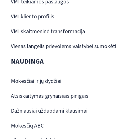
VMI teikiamos paslaugos
VMI kliento profilis
VMI skaitmeninė transformacija
Vienas langelis prievolėms valstybei sumokėti
NAUDINGA
Mokesčiai ir jų dydžiai
Atsiskaitymas grynaisiais pinigais
Dažniausiai užduodami klausimai
Mokesčių ABC