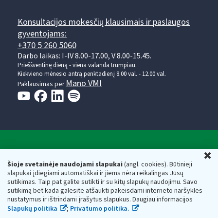
Konsultacijos mokesčių klausimais ir paslaugos
gyventojams:
+370 5 260 5060
Darbo laikas: I-IV 8.00-17.00, V 8.00-15.45.
Prieššventinę dieną - viena valanda trumpiau.
Kiekvieno mėnesio antrą penktadienį 8.00 val. - 12.00 val.
Mano VMI
Paklausimas per
Valstybinė mokesčių inspekcija prie Lietuvos
U
Respublikos finansų ministerijos
Šioje svetainėje naudojami slapukai
(angl. cookies). Būtinieji
slapukai įdiegiami automatiškai ir jiems nėra reikalingas Jūsų
Biudžetinė įstaiga. Juridinio asmens kodas — 188659752,
sutikimas. Taip pat galite sutikti ir su kitų slapukų naudojimu. Savo
adresas: Vasario 16-osios g. 14, 01107 Vilnius, Lietuva, el.paštas:
sutikimą bet kada galėsite atšaukti pakeisdami interneto naršyklės
vmi@vmi.lt
, E. pristatymo dėžutės adresas 188659752
nustatymus ir ištrindami įrašytus slapukus. Daugiau informacijos
Duomenys apie Valstybinę mokesčių inspekciją prie Lietuvos
Slapukų politika
;
Privatumo politika.
Respublikos finansų ministerijos kaupiami ir saugomi Juridinių