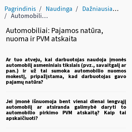
Pagrindinis
Naudinga
Dažniausiai užduodami klausimai
Automobiliai: Pajamos natūra, nuoma ir PVM atskaita
Automobiliai: Pajamos natūra,
nuoma ir PVM atskaita
Ar tuo atveju, kai darbuotojas naudoja įmonės
automobilį asmeniniais tikslais (pvz., savaitgalį ar
pan.) ir už tai sumoka automobilio nuomos
mokestį, pripažįstama, kad darbuotojas gavo
pajamų natūra?
Jei įmonė išnuomoja bent vienai dienai lengvąjį
automobilį ar atsiranda galimybė daryti to
automobilio pirkimo PVM atskaitą? Kaip tai
apskaičiuoti?