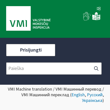
Prisijungti
VMI Machine translation / VMI Машинный перевод /
VMI Машинний переклад (
English
,
Русский
,
Українська
)