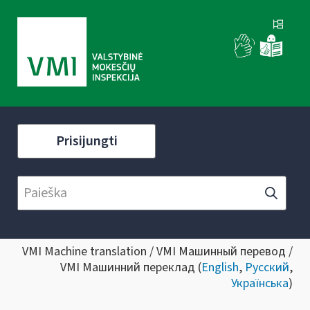
Prisijungti
VMI Machine translation / VMI Машинный перевод /
VMI Машинний переклад (
English
,
Русский
,
Українська
)