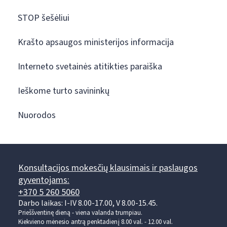
STOP šešėliui
Krašto apsaugos ministerijos informacija
Interneto svetainės atitikties paraiška
Ieškome turto savininkų
Nuorodos
Konsultacijos mokesčių klausimais ir paslaugos
gyventojams:
+370 5 260 5060
Darbo laikas: I-IV 8.00-17.00, V 8.00-15.45.
Prieššventinę dieną - viena valanda trumpiau.
Kiekvieno mėnesio antrą penktadienį 8.00 val. - 12.00 val.