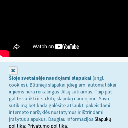
Uždaryti
Šioje svetainėje naudojami slapukai
(angl.
cookies). Būtinieji slapukai įdiegiami automatiškai
ir jiems nėra reikalingas Jūsų sutikimas. Taip pat
galite sutikti ir su kitų slapukų naudojimu. Savo
sutikimą bet kada galėsite atšaukti pakeisdami
interneto naršyklės nustatymus ir ištrindami
įrašytus slapukus. Daugiau informacijos
Slapukų
politika
;
Privatumo politika.