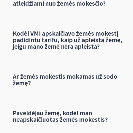
atleidžiami nuo žemės mokesčio?
Kodėl VMI apskaičiavo žemės mokestį
padidintu tarifu, kaip už apleistą žemę,
jeigu mano žemė nėra apleista?
Ar žemės mokestis mokamas už sodo
žemę?
Paveldėjau žemę, kodėl man
neapskaičiuotas žemės mokestis?