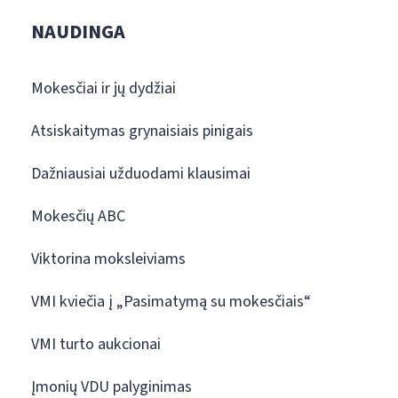
NAUDINGA
Mokesčiai ir jų dydžiai
Atsiskaitymas grynaisiais pinigais
Dažniausiai užduodami klausimai
Mokesčių ABC
Viktorina moksleiviams
VMI kviečia į „Pasimatymą su mokesčiais“
VMI turto aukcionai
Įmonių VDU palyginimas