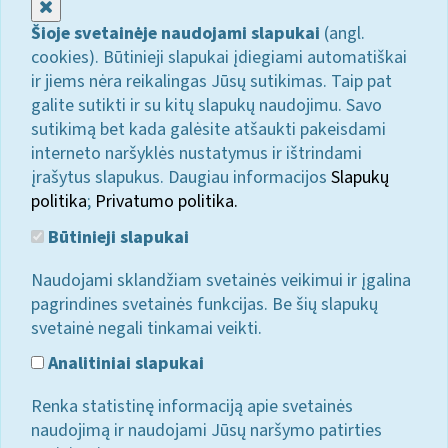
Uždaryti
Šioje svetainėje naudojami slapukai
(angl.
cookies). Būtinieji slapukai įdiegiami automatiškai
ir jiems nėra reikalingas Jūsų sutikimas. Taip pat
galite sutikti ir su kitų slapukų naudojimu. Savo
sutikimą bet kada galėsite atšaukti pakeisdami
interneto naršyklės nustatymus ir ištrindami
įrašytus slapukus. Daugiau informacijos
Slapukų
politika
;
Privatumo politika.
Būtinieji slapukai
Naudojami sklandžiam svetainės veikimui ir įgalina
pagrindines svetainės funkcijas. Be šių slapukų
svetainė negali tinkamai veikti.
Analitiniai slapukai
Renka statistinę informaciją apie svetainės
naudojimą ir naudojami Jūsų naršymo patirties