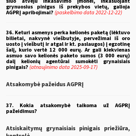
šiuo atveju inkasavimo įmonei, inkasuojant
grynuosius pinigus iš prekybos vietų, galioja
AGPRĮ apribojimai?
(paskelbimo data 2022-12-22)
36. Keturi asmenys perka kelionės paketą (lėktuvo
bilietai, nakvynė viešbutyje, pervežimai iš oro
uosto į viešbutį ir atgal ir kt. paslaugos) į egzotinę
šalį, kurio vertė 12 000 eurų. Ar gali kiekvienas
asmuo savo kelionės paketo sumos (3 000 eurų)
dalį kelionių agentūrai sumokėti grynaisiais
pinigais?
(atnaujinimo data 2025-09-17)
Atsakomybė pažeidus AGPRĮ
37. Kokia atsakomybė taikoma už AGPRĮ
pažeidimus?
Atsiskaitymų grynaisiais pinigais priežiūra,