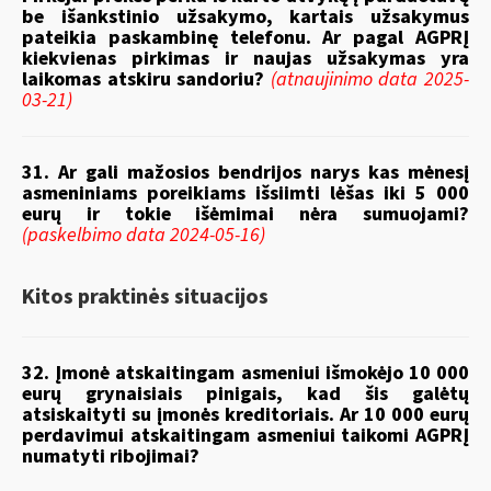
be išankstinio užsakymo, kartais užsakymus
pateikia paskambinę telefonu. Ar pagal AGPRĮ
kiekvienas pirkimas ir naujas užsakymas yra
laikomas atskiru sandoriu?
(atnaujinimo data 2025-
03-21)
31. Ar gali mažosios bendrijos narys kas mėnesį
asmeniniams poreikiams išsiimti lėšas iki 5 000
eurų ir tokie išėmimai nėra sumuojami?
(paskelbimo data 2024-05-16)
Kitos praktinės situacijos
32. Įmonė atskaitingam asmeniui išmokėjo 10 000
eurų grynaisiais pinigais, kad šis galėtų
atsiskaityti su įmonės kreditoriais. Ar 10 000 eurų
perdavimui atskaitingam asmeniui taikomi AGPRĮ
numatyti ribojimai?