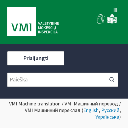
Prisijungti
VMI Machine translation / VMI Машинный перевод /
VMI Машинний переклад (
English
,
Русский
,
Українська
)