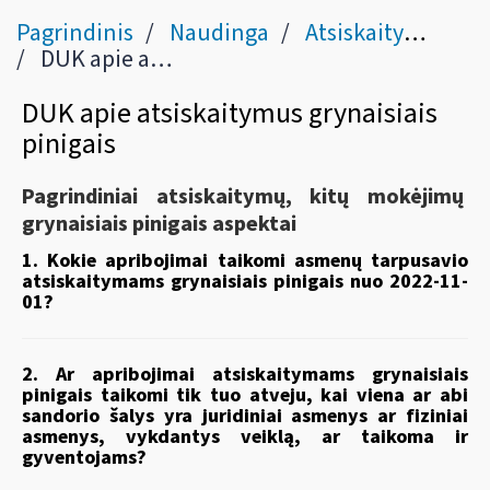
Pagrindinis
Naudinga
Atsiskaitymas grynaisiais pinigais
DUK apie atsiskaitymus grynaisiais pinigais
DUK apie atsiskaitymus grynaisiais
pinigais
Pagrindiniai atsiskaitymų, kitų mokėjimų
grynaisiais pinigais aspektai
1. Kokie apribojimai taikomi asmenų tarpusavio
atsiskaitymams grynaisiais pinigais nuo 2022-11-
01?
2. Ar apribojimai atsiskaitymams grynaisiais
pinigais taikomi tik tuo atveju, kai viena ar abi
sandorio šalys yra juridiniai asmenys ar fiziniai
asmenys, vykdantys veiklą, ar taikoma ir
gyventojams?