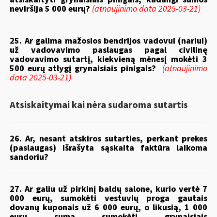
neviršija 5 000 eurų?
(atnaujinimo data 2025-03-21)
25. Ar galima mažosios bendrijos vadovui (nariui)
už vadovavimo paslaugas pagal civilinę
vadovavimo sutartį, kiekvieną mėnesį mokėti 3
500 eurų atlygį grynaisiais pinigais?
(atnaujinimo
data 2025-03-21)
Atsiskaitymai kai nėra sudaroma sutartis
26. Ar, nesant atskiros sutarties, perkant prekes
(paslaugas) išrašyta sąskaita faktūra laikoma
sandoriu?
27. Ar galiu už pirkinį baldų salone, kurio vertė 7
000 eurų, sumokėti vestuvių proga gautais
dovanų kuponais už 6 000 eurų, o likusią, 1 000
eurų sumą sumokėti grynaisiais