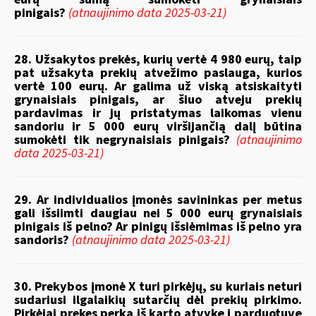
pinigais?
(atnaujinimo data 2025-03-21)
28. Užsakytos prekės, kurių vertė 4 980 eurų, taip
pat užsakyta prekių atvežimo paslauga, kurios
vertė 100 eurų. Ar galima už viską atsiskaityti
grynaisiais pinigais, ar šiuo atveju prekių
pardavimas ir jų pristatymas laikomas vienu
sandoriu ir 5 000 eurų viršijančią dalį būtina
sumokėti tik negrynaisiais pinigais?
(atnaujinimo
data 2025-03-21)
29. Ar individualios įmonės savininkas per metus
gali išsiimti daugiau nei 5 000 eurų grynaisiais
pinigais iš pelno? Ar pinigų išsiėmimas iš pelno yra
sandoris?
(atnaujinimo data 2025-03-21)
30. Prekybos įmonė X turi pirkėjų, su kuriais neturi
sudariusi ilgalaikių sutarčių dėl prekių pirkimo.
Pirkėjai prekes perka iš karto atvykę į parduotuvę