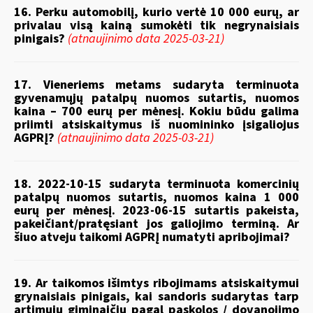
16. Perku automobilį, kurio vertė 10 000 eurų, ar
privalau visą kainą sumokėti tik negrynaisiais
pinigais?
(atnaujinimo data 2025-03-21)
17. Vieneriems metams sudaryta terminuota
gyvenamųjų patalpų nuomos sutartis, nuomos
kaina – 700 eurų per mėnesį. Kokiu būdu galima
priimti atsiskaitymus iš nuomininko įsigaliojus
AGPRĮ?
(atnaujinimo data 2025-03-21)
18. 2022-10-15 sudaryta terminuota komercinių
patalpų nuomos sutartis, nuomos kaina 1 000
eurų per mėnesį. 2023-06-15 sutartis pakeista,
pakeičiant/pratęsiant jos galiojimo terminą. Ar
šiuo atveju taikomi AGPRĮ numatyti apribojimai?
19. Ar taikomos išimtys ribojimams atsiskaitymui
grynaisiais pinigais, kai sandoris sudarytas tarp
artimųjų giminaičių pagal paskolos / dovanojimo