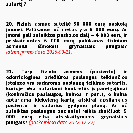
sutartį ?
20. Fizinis asmuo suteikė 50 000 eurų paskolą
įmonei. Palūkanos už metus yra 6 000 eurų. Ar
įmonė gali suteiktos paskolos dalį – 4 000 eurų ir
priskaičiuotas 6 000 eurų palūkanas fiziniam
asmeniui išmokėti grynaisiais pinigais?
(atnaujinimo data 2025-03-21)
21. Tarp fizinio asmens (paciento) ir
odontologines priežiūros paslaugas teikiančios
įstaigos yra sudaroma paslaugų teikimo sutartis,
kurioje nėra aptariami konkretūs įsipareigojimai
(konkrečios paslaugos, kainos ir pan.), o kaina
aptariama kiekvieną kartą atskirai apsilankius
pacientui ir sudarius gydymo planą. Ar už
suteiktas paslaugas pacientui reikia skaičiuoti 5
000 eurų ribą atsiskaitymams grynaisiais
pinigais?
(paskelbimo data 2022-12-22)