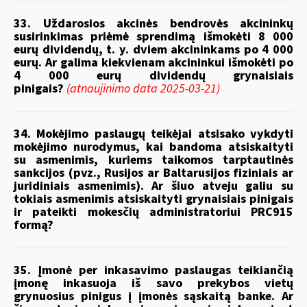
33. Uždarosios akcinės bendrovės akcininkų
susirinkimas priėmė sprendimą išmokėti 8 000
eurų dividendų, t. y. dviem akcininkams po 4 000
eurų. Ar galima kiekvienam akcininkui išmokėti po
4 000 eurų dividendų grynaisiais
pinigais?
(atnaujinimo data 2025-03-21)
34. Mokėjimo paslaugų teikėjai atsisako vykdyti
mokėjimo nurodymus, kai bandoma atsiskaityti
su asmenimis, kuriems taikomos tarptautinės
sankcijos (pvz., Rusijos ar Baltarusijos fiziniais ar
juridiniais asmenimis). Ar šiuo atveju galiu su
tokiais asmenimis atsiskaityti grynaisiais pinigais
ir pateikti mokesčių administratoriui PRC915
formą?
35. Įmonė per inkasavimo paslaugas teikiančią
įmonę inkasuoja iš savo prekybos vietų
grynuosius pinigus į įmonės sąskaitą banke. Ar