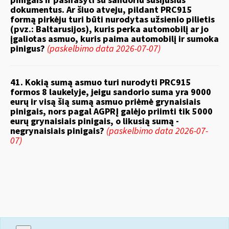
pinigais ir pasirašyti su sandoriu susijusius
dokumentus. Ar šiuo atveju, pildant PRC915
formą pirkėju turi būti nurodytas užsienio pilietis
(pvz.: Baltarusijos), kuris perka automobilį ar jo
įgaliotas asmuo, kuris paima automobilį ir sumoka
pinigus?
(paskelbimo data 2026-07-07)
41. Kokią sumą asmuo turi nurodyti PRC915
formos 8 laukelyje, jeigu sandorio suma yra 9000
eurų ir visą šią sumą asmuo priėmė grynaisiais
pinigais, nors pagal AGPRĮ galėjo priimti tik 5000
eurų grynaisiais pinigais, o likusią sumą -
negrynaisiais pinigais?
(paskelbimo data 2026-07-
07)