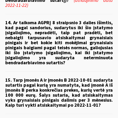
bendradarbiavimo sutartį)?
(atnaujinimo data
2022-11-22)
14. Ar taikoma AGPRĮ 8 straipsnio 3 dalies išimtis,
kad pagal sandorius, sudarytus iki šio įstatymo
įsigaliojimo, nepradėti, taip pat pradėti, bet
nebaigti tarpusavio atsiskaitymai grynaisiais
pinigais ir bet kokie kiti mokėjimai grynaisiais
pinigais baigiami pagal teisės normas, galiojusias
iki šio įstatymo įsigaliojimo, kai iki įstatymo
įsigaliojimo yra sudaryta neterminuota
bendradarbiavimo sutartis?
15. Tarp įmonės A ir įmonės B 2022-10-01 sudaryta
sutartis pagal kurią yra numatyta, kad įmonė A iš
įmonės B perka konkrečias prekes, kurių vertė yra
100 000 eurų. Šalys sutaria, kad atsiskaitymas
vyks grynaisiais pinigais dalimis per 3 mėnesius.
Kaip turi vykti atsiskaitymai po 2022-11-01?