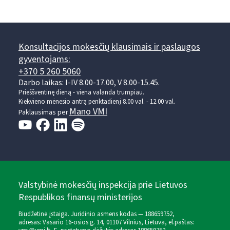
Konsultacijos mokesčių klausimais ir paslaugos
gyventojams:
+370 5 260 5060
Darbo laikas: I-IV 8.00-17.00, V 8.00-15.45.
Prieššventinę dieną - viena valanda trumpiau.
Kiekvieno mėnesio antrą penktadienį 8.00 val. - 12.00 val.
Mano VMI
Paklausimas per
Valstybinė mokesčių inspekcija prie Lietuvos
Respublikos finansų ministerijos
Biudžetinė įstaiga. Juridinio asmens kodas — 188659752,
adresas: Vasario 16-osios g. 14, 01107 Vilnius, Lietuva, el.paštas: