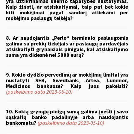
yra užtikrinamas kliento tapatybės nustatymas.
Kaip žinoti, ar atsiskaitymai, taip pat bet kokie
kiti mokėjimai pagal sandorį atliekami per
mokėjimo paslaugų teikėją?
8. Ar naudojantis „Perlo“ terminalo paslaugomis
galima su prekių tiekėjais ar paslaugų pardavėjais
atsiskaityti grynaisiais pinigais, kai atsiskaitymo
suma yra didesnė nei 5000 eurų?
9. Kokio dydžio pervedimų ar mokėjimų limitai yra
nustatyti SEB, Swedbank, Artea, Luminor,
Medicinos bankuose? Kaip juos pakeisti?
(paskelbimo data 2023-05-10)
10. Kokią grynųjų pinigų sumą galima įnešti į savo
sąskaitą banko padalinyje arba naudojantis
bankomatu?
(paskelbimo data 2023-05-10)