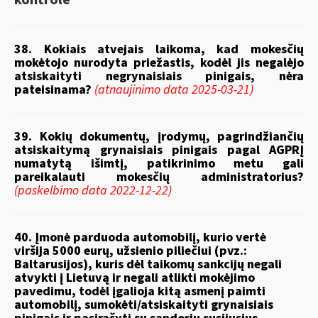
kontrolė
38. Kokiais atvejais laikoma, kad mokesčių
mokėtojo nurodyta priežastis, kodėl jis negalėjo
atsiskaityti negrynaisiais pinigais, nėra
pateisinama?
(atnaujinimo data 2025-03-21)
39. Kokių dokumentų, įrodymų, pagrindžiančių
atsiskaitymą grynaisiais pinigais pagal AGPRĮ
numatytą išimtį, patikrinimo metu gali
pareikalauti mokesčių administratorius?
(paskelbimo data 2022-12-22)
40. Įmonė parduoda automobilį, kurio vertė
viršija 5000 eurų, užsienio piliečiui (pvz.:
Baltarusijos), kuris dėl taikomų sankcijų negali
atvykti į Lietuvą ir negali atlikti mokėjimo
pavedimu, todėl įgalioja kitą asmenį paimti
automobilį, sumokėti/atsiskaityti grynaisiais