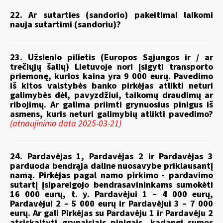
22. Ar sutarties (sandorio) pakeitimai laikomi
nauja sutartimi (sandoriu)?
23. Užsienio pilietis (Europos Sąjungos ir / ar
trečiųjų šalių) Lietuvoje nori įsigyti transporto
priemonę, kurios kaina yra 9 000 eurų. Pavedimo
iš kitos valstybės banko pirkėjas atlikti neturi
galimybės dėl, pavyzdžiui, taikomų draudimų ar
ribojimų. Ar galima priimti grynuosius pinigus iš
asmens, kuris neturi galimybių atlikti pavedimo?
(atnaujinimo data 2025-03-21)
24. Pardavėjas 1, Pardavėjas 2 ir Pardavėjas 3
parduoda bendrąja daline nuosavybe priklausantį
namą. Pirkėjas pagal namo pirkimo - pardavimo
sutartį įsipareigojo bendrasavininkams sumokėti
16 000 eurų, t. y. Pardavėjui 1 – 4 000 eurų,
Pardavėjui 2 – 5 000 eurų ir Pardavėjui 3 – 7 000
eurų. Ar gali Pirkėjas su Pardavėju 1 ir Pardavėju 2
atsiskaityti grynaisiais pinigais, kadangi sumos