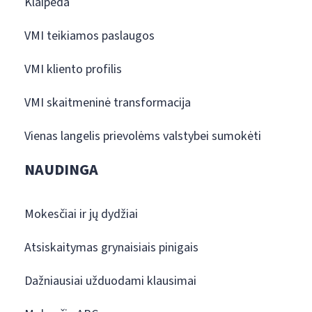
Klaipėda
VMI teikiamos paslaugos
VMI kliento profilis
VMI skaitmeninė transformacija
Vienas langelis prievolėms valstybei sumokėti
NAUDINGA
Mokesčiai ir jų dydžiai
Atsiskaitymas grynaisiais pinigais
Dažniausiai užduodami klausimai