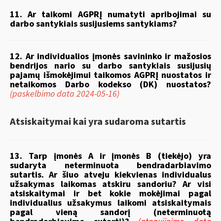
11. Ar taikomi AGPRĮ numatyti apribojimai su
darbo santykiais susijusiems santykiams?
12. Ar individualios įmonės savininko ir mažosios
bendrijos nario su darbo santykiais susijusių
pajamų išmokėjimui taikomos AGPRĮ nuostatos ir
netaikomos Darbo kodekso (DK) nuostatos?
(paskelbimo data 2024-05-16)
Atsiskaitymai kai yra sudaroma sutartis
13. Tarp įmonės A ir įmonės B (tiekėjo) yra
sudaryta neterminuota bendradarbiavimo
sutartis. Ar šiuo atveju kiekvienas individualus
užsakymas laikomas atskiru sandoriu? Ar visi
atsiskaitymai ir bet kokie mokėjimai pagal
individualius užsakymus laikomi atsiskaitymais
pagal vieną sandorį (neterminuotą