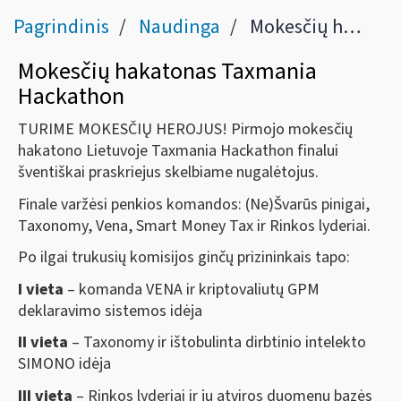
Pagrindinis
Naudinga
Mokesčių hakatonas
Mokesčių hakatonas Taxmania
Hackathon
TURIME MOKESČIŲ HEROJUS! Pirmojo mokesčių
hakatono Lietuvoje Taxmania Hackathon finalui
šventiškai praskriejus skelbiame nugalėtojus.
Finale varžėsi penkios komandos: (Ne)Švarūs pinigai,
Taxonomy, Vena, Smart Money Tax ir Rinkos lyderiai.
Po ilgai trukusių komisijos ginčų prizininkais tapo:
I vieta
– komanda VENA ir kriptovaliutų GPM
deklaravimo sistemos idėja
II vieta
– Taxonomy ir ištobulinta dirbtinio intelekto
SIMONO idėja
III vieta
– Rinkos lyderiai ir jų atviros duomenų bazės