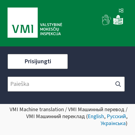
Prisijungti
VMI Machine translation / VMI Машинный перевод /
VMI Машинний переклад (
English
,
Русский
,
Українська
)