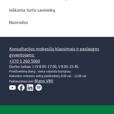
Ieškome turto savininkų
Nuorodos
Konsultacijos mokesčių klausimais ir paslaugos
gyventojams:
+370 5 260 5060
Darbo laikas: I-IV 8.00-17.00, V 8.00-15.45.
Prieššventinę dieną - viena valanda trumpiau.
Kiekvieno mėnesio antrą penktadienį 8.00 val. - 12.00 val.
Mano VMI
Paklausimas per