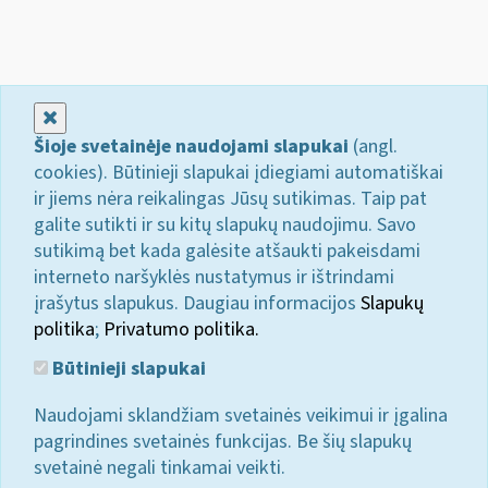
Uždaryti
Šioje svetainėje naudojami slapukai
(angl.
cookies). Būtinieji slapukai įdiegiami automatiškai
ir jiems nėra reikalingas Jūsų sutikimas. Taip pat
galite sutikti ir su kitų slapukų naudojimu. Savo
sutikimą bet kada galėsite atšaukti pakeisdami
interneto naršyklės nustatymus ir ištrindami
įrašytus slapukus. Daugiau informacijos
Slapukų
politika
;
Privatumo politika.
Būtinieji slapukai
Naudojami sklandžiam svetainės veikimui ir įgalina
pagrindines svetainės funkcijas. Be šių slapukų
svetainė negali tinkamai veikti.