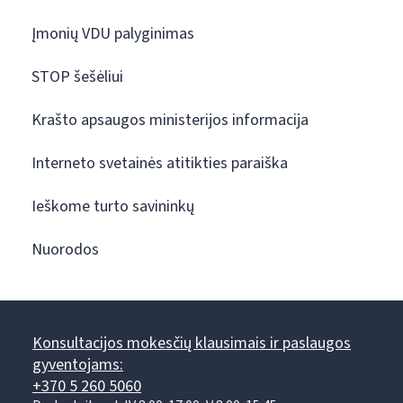
Įmonių VDU palyginimas
STOP šešėliui
Krašto apsaugos ministerijos informacija
Interneto svetainės atitikties paraiška
Ieškome turto savininkų
Nuorodos
Konsultacijos mokesčių klausimais ir paslaugos
gyventojams:
+370 5 260 5060