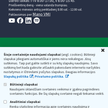
Darbo laikas: I-IV 8.00-17.00, V 8.00-15.45.
Prieššventinę dieną - viena valanda trumpiau.
Kiekvieno mėnesio antrą penktadienį 8.00 val. - 12.00 val.
Mano VMI
Paklausimas per
Valstybinė mokesčių inspekcija prie Lietuvos
U
Respublikos finansų ministerijos
Šioje svetainėje naudojami slapukai
(angl. cookies). Būtinieji
slapukai įdiegiami automatiškai ir jiems nėra reikalingas Jūsų
Biudžetinė įstaiga. Juridinio asmens kodas — 188659752,
sutikimas. Taip pat galite sutikti ir su kitų slapukų naudojimu. Savo
adresas: Vasario 16-osios g. 14, 01107 Vilnius, Lietuva, el.paštas:
sutikimą bet kada galėsite atšaukti pakeisdami interneto naršyklės
vmi@vmi.lt
, E. pristatymo dėžutės adresas 188659752
nustatymus ir ištrindami įrašytus slapukus. Daugiau informacijos
Duomenys apie Valstybinę mokesčių inspekciją prie Lietuvos
Slapukų politika
;
Privatumo politika.
Respublikos finansų ministerijos kaupiami ir saugomi Juridinių
asmenų registre
Būtinieji slapukai
Naudojami sklandžiam svetainės veikimui ir įgalina pagrindines
svetainės funkcijas. Be šių slapukų svetainė negali tinkamai veikti.
Analitiniai slapukai
Renka statistinę informaciją apie svetainės naudojimą ir