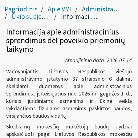
Pagrindinis
Apie VMI
Administracinė informacija
Ūkio subjektų priežiūra
Informacija apie administracinius sprendimus dėl poveikio priemonių taikymo
Informacija apie administracinius
sprendimus dėl poveikio priemonių
taikymo
Atnaujinimo data: 2026-07-14
Vadovaujantis Lietuvos Respublikos viešojo
administravimo įstatymo 37 straipsnio 6 dalimi,
skelbiami duomenys apie administracinius
sprendimus, įsiteisėjusius nuo 2026 m. gegužės 1 d.,
kuriais juridiniams asmenims ir ūkinę veiklą
vykdantiems fiziniams asmenims paskirtos baudos,
viršijančios baudos vidurkį.
Skelbiamų mokesčių mokėtojų baudų dydžiai
apskaičiuoti pagal Lietuvos Respublikos mokesčių