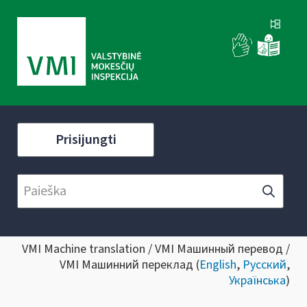
Prisijungti
VMI Machine translation / VMI Машинный перевод /
VMI Машинний переклад (
English
,
Русский
,
Українська
)