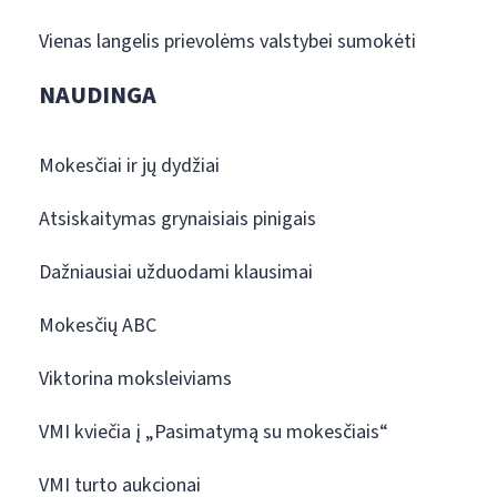
Vienas langelis prievolėms valstybei sumokėti
NAUDINGA
Mokesčiai ir jų dydžiai
Atsiskaitymas grynaisiais pinigais
Dažniausiai užduodami klausimai
Mokesčių ABC
Viktorina moksleiviams
VMI kviečia į „Pasimatymą su mokesčiais“
VMI turto aukcionai