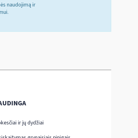
nės naudojimą ir
mui.
AUDINGA
kesčiai ir jų dydžiai
siskaitymas grynaisiais pinigais