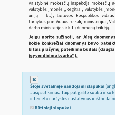
Valstybinė mokesčių inspekcija mokesčių a
valstybės įmonės „Regitra", valstybės įmonė
unijų ir kt.), Lietuvos Respublikos vidaus
tarnybos prie Vidaus reikalų ministerijos, Va
darbo ministerijos ir kitų duomenų teikėjų.
Jeigu norite sužinoti, ar Jūsų duomeny
kokie konkrečiai duomenys buvo pateik
kitais prašymų pateikimo būdais (daugia
įgyvendinimo tvarka").
Uždaryti
Šioje svetainėje naudojami slapukai
(angl
Jūsų sutikimas. Taip pat galite sutikti ir s
interneto naršyklės nustatymus ir ištrindam
Būtinieji slapukai