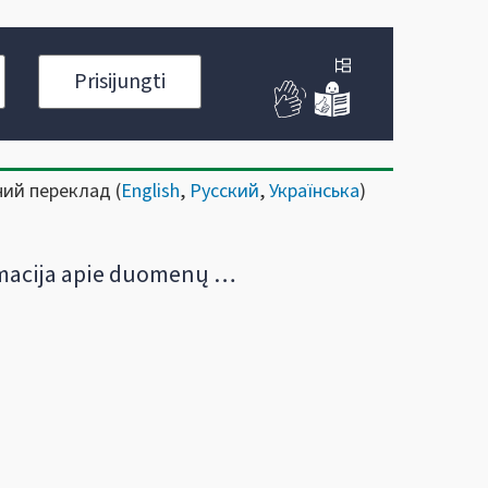
Prisijungti
ний переклад (
English
,
Русский
,
Українська
)
ja apie duomenų teikimą ir gavimą