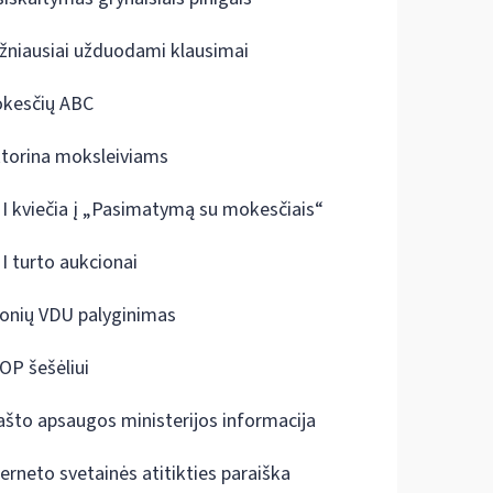
žniausiai užduodami klausimai
kesčių ABC
ktorina moksleiviams
I kviečia į „Pasimatymą su mokesčiais“
I turto aukcionai
onių VDU palyginimas
OP šešėliui
ašto apsaugos ministerijos informacija
terneto svetainės atitikties paraiška