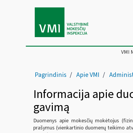
VMI 
Pagrindinis
Apie VMI
Administ
Informacija apie du
gavimą
Duomenys apie mokesčių mokėtojus (fiziniu
prašymus (vienkartinio duomenų teikimo atv