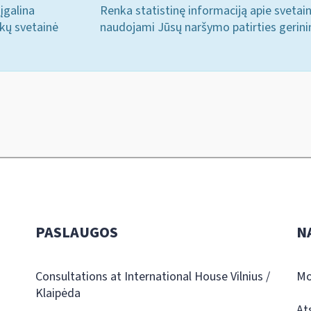
įgalina
Renka statistinę informaciją apie svetai
ukų svetainė
naudojami Jūsų naršymo patirties gerini
PASLAUGOS
N
Consultations at International House Vilnius /
Mo
Klaipėda
At