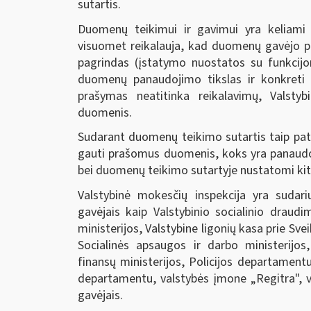
sutartis.
Duomenų teikimui ir gavimui yra keliami g
visuomet reikalauja, kad duomenų gavėjo 
pagrindas (įstatymo nuostatos su funkcijo
duomenų panaudojimo tikslas ir konkret
prašymas neatitinka reikalavimų, Valsty
duomenis.
Sudarant duomenų teikimo sutartis taip pat 
gauti prašomus duomenis, koks yra panaudo
bei duomenų teikimo sutartyje nustatomi kit
Valstybinė mokesčių inspekcija yra suda
gavėjais kaip Valstybinio socialinio draud
ministerijos, Valstybine ligonių kasa prie Sv
Socialinės apsaugos ir darbo ministerijo
finansų ministerijos, Policijos departamentu
departamentu, valstybės įmone „Regitra", v
gavėjais.