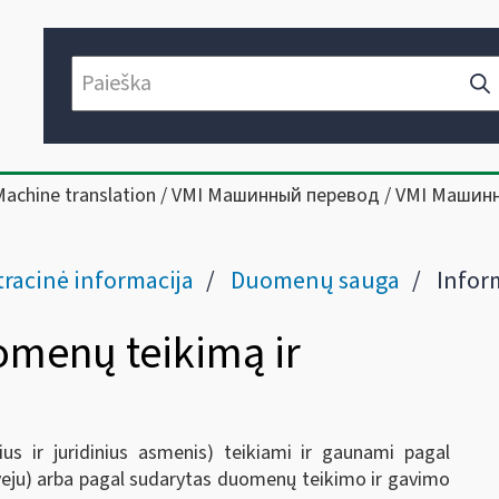
Machine translation / VMI Машинный перевод / VMI Машин
racinė informacija
Duomenų sauga
Informaci
omenų teikimą ir
s ir juridinius asmenis) teikiami ir gaunami pagal
eju) arba pagal sudarytas duomenų teikimo ir gavimo