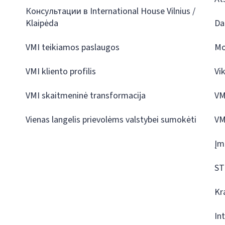
Консультации в International House Vilnius /
Klaipėda
Da
VMI teikiamos paslaugos
Mo
VMI kliento profilis
Vi
VMI skaitmeninė transformacija
VM
Vienas langelis prievolėms valstybei sumokėti
VM
Įm
ST
Kr
In