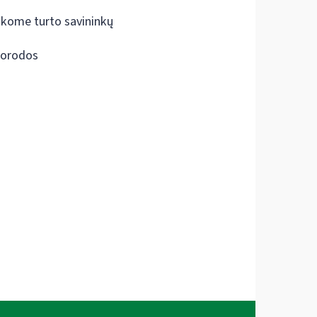
škome turto savininkų
orodos