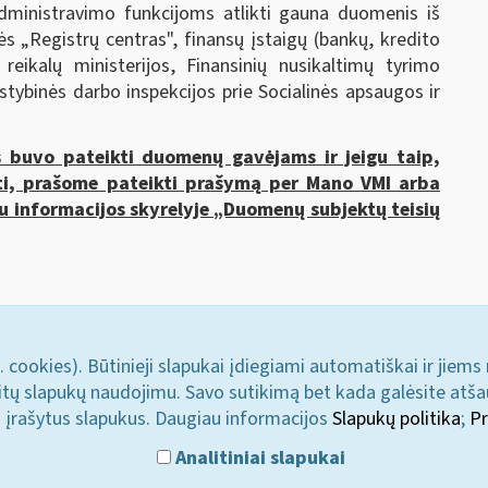
dministravimo funkcijoms atlikti gauna duomenis iš
s „Registrų centras", finansų įstaigų (bankų, kredito
 reikalų ministerijos, Finansinių nusikaltimų tyrimo
lstybinės darbo inspekcijos prie Socialinės apsaugos ir
s buvo pateikti duomenų gavėjams ir jeigu taip,
ti, prašome pateikti prašymą per Mano VMI arba
u informacijos skyrelyje „Duomenų subjektų teisių
. cookies). Būtinieji slapukai įdiegiami automatiškai ir jiems
u kitų slapukų naudojimu. Savo sutikimą bet kada galėsite atš
i įrašytus slapukus. Daugiau informacijos
Slapukų politika
;
Pr
Analitiniai slapukai