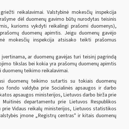
riežti reikalavimai. Valstybinė mokesčių inspekcija
prašyme dėl duomenų gavimo būtų nurodytas teisinis
mis, kurioms vykdyti reikalingi prašomi duomenys),
i prašomų duomenų apimtis. Jeigu duomenų gavėjo
binė mokesčių inspekcija atsisako teikti prašomus
įvertinama, ar duomenų gavėjas turi teisinį pagrindą
jimo tikslas bei kokia yra prašomų duomenų apimtis
i duomenų teikimo reikalavimai.
riusi duomenų teikimo sutartis su tokiais duomenų
imo fondo valdyba prie Socialinės apsaugos ir darbo
eikatos apsaugos ministerijos, Lietuvos darbo birža prie
s, Muitinės departamentu prie Lietuvos Respublikos
 prie Vidaus reikalų ministerijos, Lietuvos statistikos
alstybės įmone „Registrų centras" ir kitais duomenų