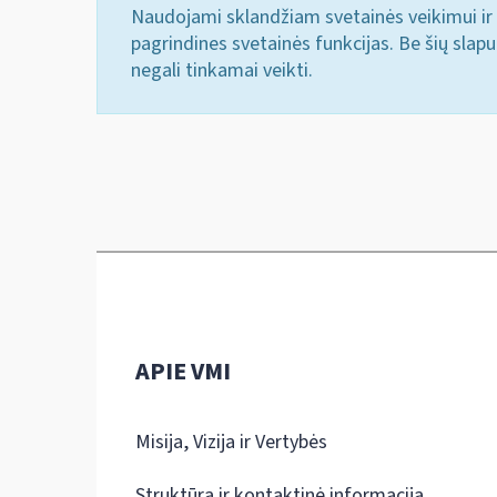
Naudojami sklandžiam svetainės veikimui ir 
pagrindines svetainės funkcijas. Be šių slap
negali tinkamai veikti.
APIE VMI
Misija, Vizija ir Vertybės
Struktūra ir kontaktinė informacija