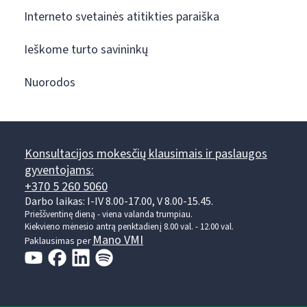
Interneto svetainės atitikties paraiška
Ieškome turto savininkų
Nuorodos
Konsultacijos mokesčių klausimais ir paslaugos
gyventojams:
+370 5 260 5060
Darbo laikas: I-IV 8.00-17.00, V 8.00-15.45.
Prieššventinę dieną - viena valanda trumpiau.
Kiekvieno mėnesio antrą penktadienį 8.00 val. - 12.00 val.
Mano VMI
Paklausimas per