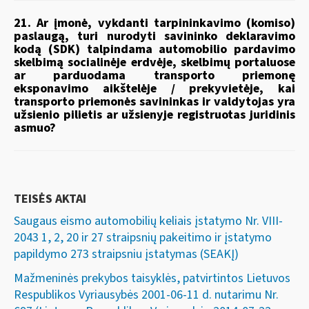
21. Ar įmonė, vykdanti tarpininkavimo (komiso)
paslaugą, turi nurodyti savininko deklaravimo
kodą (SDK) talpindama automobilio pardavimo
skelbimą socialinėje erdvėje, skelbimų portaluose
ar parduodama transporto priemonę
eksponavimo aikštelėje / prekyvietėje, kai
transporto priemonės savininkas ir valdytojas yra
užsienio pilietis ar užsienyje registruotas juridinis
asmuo?
TEISĖS AKTAI
Saugaus eismo automobilių keliais įstatymo Nr. VIII-
2043 1, 2, 20 ir 27 straipsnių pakeitimo ir įstatymo
papildymo 273 straipsniu įstatymas (SEAKĮ)
Mažmeninės prekybos taisyklės, patvirtintos Lietuvos
Respublikos Vyriausybės 2001-06-11 d. nutarimu Nr.