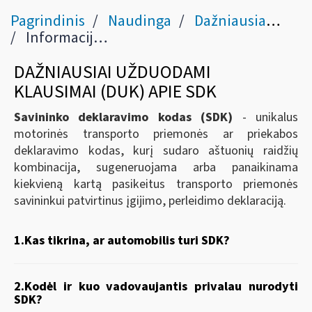
Pagrindinis
Naudinga
Dažniausiai užduodami klausimai
Informacija apie SDK, susijusi su VMI vykdoma kontrole
DAŽNIAUSIAI UŽDUODAMI
KLAUSIMAI (DUK) APIE SDK
Savininko deklaravimo kodas (SDK)
- unikalus
motorinės transporto priemonės ar priekabos
deklaravimo kodas, kurį sudaro
aštuonių raidžių
kombinacija, sugeneruojama arba panaikinama
kiekvieną kartą pasikeitus transporto priemonės
savininkui patvirtinus įgijimo, perleidimo deklaraciją.
1.Kas tikrina, ar automobilis turi SDK?
2.Kodėl ir kuo vadovaujantis privalau nurodyti
SDK?