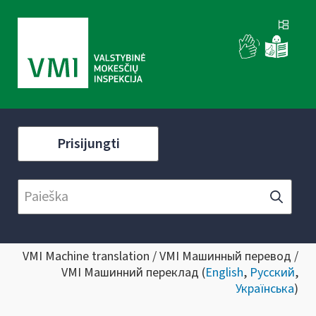
Prisijungti
VMI Machine translation / VMI Машинный перевод /
VMI Машинний переклад (
English
,
Русский
,
Українська
)