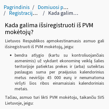
Pagrindinis
Domiuosi pridėtinės vertės mokesčiu - PVM
Registracija PVM mokėtoju arba PVM mokėtoju, taikančiu smulkiojo verslo schemą (SVS) Lietuvoje
Kada galima išsiregistruoti iš PVM mokėtojų?
Kada galima išsiregistruoti iš PVM
mokėtojų?
Lietuvos Respublikos apmokestinamasis asmuo gali
išsiregistruoti iš PVM mokėtojų, jeigu:
bendra atlygio (kartu su kontroliuojančiais
asmenimis) už vykdant ekonominę veiklą šalies
teritorijoje patiektas prekes ir (arba) suteiktas
paslaugas suma per praėjusius kalendorinius
metus neviršijo 45 000 eurų ir nenumatoma
viršyti šios ribos einamaisiais kalendoriniais
metais.
Tačiau, asmuo turi likti PVM mokėtoju, taikančiu SVS
Lietuvoje, jeigu: