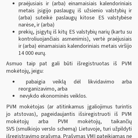
praėjusiais ir (arba) einamaisiais kalendoriniais
metais įsigijo paslaugų iš užsienio valstybių ir
(arba) suteikė paslaugų kitose ES valstybėse
narėse, ir (arba)
prekių, įsigytų iš kitų ES valstybių narių (kartu su
kontroliuojančiais asmenimis), vertė praėjusiais
ir (arba) einamaisiais kalendoriniais metais viršijo
14 000 eurų.
Asmuo taip pat gali būti išregistruotas iš PVM
mokėtojų, jeigu:
pabaigia veiklą dėl likvidavimo arba
reorganizavimo, arba
nevykdo ekonominės veiklos.
PVM mokėtojas (ar atitinkamus įgaliojimus turintis
jo atstovas), pageidaujantis išsiregistruoti iš PVM
mokėtojų arba PVM mokėtojų, taikančių
SVS (smulkiojo verslo schemą) Lietuvoje, turi užpildyti
išregistravimo prašymą. Prašymas VMI pateikiamas ne