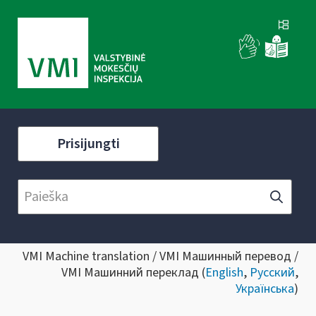
Prisijungti
VMI Machine translation / VMI Машинный перевод /
VMI Машинний переклад (
English
,
Русский
,
Українська
)