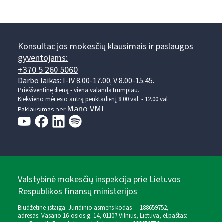
Konsultacijos mokesčių klausimais ir paslaugos
gyventojams:
+370 5 260 5060
Darbo laikas: I-IV 8.00-17.00, V 8.00-15.45.
Prieššventinę dieną - viena valanda trumpiau.
Kiekvieno mėnesio antrą penktadienį 8.00 val. - 12.00 val.
Mano VMI
Paklausimas per
Valstybinė mokesčių inspekcija prie Lietuvos
Respublikos finansų ministerijos
Biudžetinė įstaiga. Juridinio asmens kodas — 188659752,
adresas: Vasario 16-osios g. 14, 01107 Vilnius, Lietuva, el.paštas: