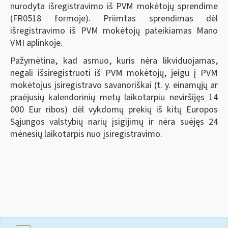
nurodyta išregistravimo iš PVM mokėtojų sprendime
(FR0518 formoje). Priimtas sprendimas dėl
išregistravimo iš PVM mokėtojų pateikiamas Mano
VMI aplinkoje.
Pažymėtina, kad asmuo, kuris nėra likviduojamas,
negali išsiregistruoti iš PVM mokėtojų, jeigu į PVM
mokėtojus įsiregistravo savanoriškai (t. y. einamųjų ar
praėjusių kalendorinių metų laikotarpiu neviršijęs 14
000 Eur ribos) dėl vykdomų prekių iš kitų Europos
Sąjungos valstybių narių įsigijimų ir nėra suėjęs 24
mėnesių laikotarpis nuo įsiregistravimo.