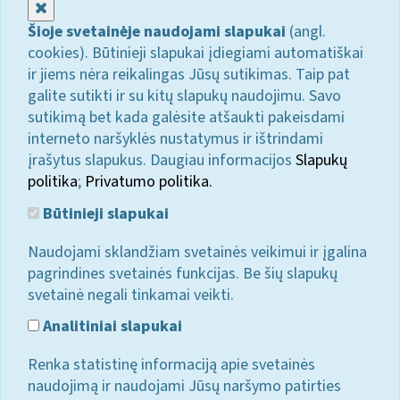
Uždaryti
Šioje svetainėje naudojami slapukai
(angl.
cookies). Būtinieji slapukai įdiegiami automatiškai
ir jiems nėra reikalingas Jūsų sutikimas. Taip pat
galite sutikti ir su kitų slapukų naudojimu. Savo
sutikimą bet kada galėsite atšaukti pakeisdami
interneto naršyklės nustatymus ir ištrindami
įrašytus slapukus. Daugiau informacijos
Slapukų
politika
;
Privatumo politika.
Būtinieji slapukai
Naudojami sklandžiam svetainės veikimui ir įgalina
pagrindines svetainės funkcijas. Be šių slapukų
svetainė negali tinkamai veikti.
Analitiniai slapukai
Renka statistinę informaciją apie svetainės
naudojimą ir naudojami Jūsų naršymo patirties