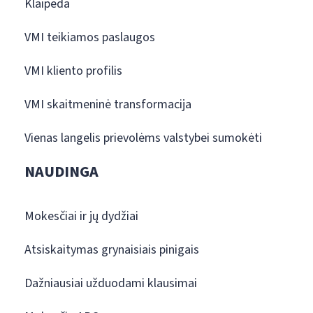
Klaipėda
VMI teikiamos paslaugos
VMI kliento profilis
VMI skaitmeninė transformacija
Vienas langelis prievolėms valstybei sumokėti
NAUDINGA
Mokesčiai ir jų dydžiai
Atsiskaitymas grynaisiais pinigais
Dažniausiai užduodami klausimai