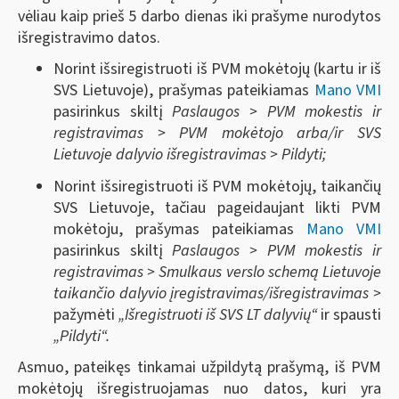
vėliau kaip prieš 5 darbo dienas iki prašyme nurodytos
išregistravimo datos.
Norint išsiregistruoti iš PVM mokėtojų (kartu ir iš
SVS Lietuvoje), prašymas pateikiamas
Mano VMI
pasirinkus skiltį
Paslaugos > PVM mokestis ir
registravimas > PVM mokėtojo arba/ir SVS
Lietuvoje dalyvio išregistravimas > Pildyti;
Norint išsiregistruoti iš PVM mokėtojų, taikančių
SVS Lietuvoje, tačiau pageidaujant likti PVM
mokėtoju, prašymas pateikiamas
Mano VMI
pasirinkus skiltį
Paslaugos > PVM mokestis ir
registravimas > Smulkaus verslo schemą Lietuvoje
taikančio dalyvio įregistravimas/išregistravimas >
pažymėti
„Išregistruoti iš SVS LT dalyvių“
ir spausti
„Pildyti“.
Asmuo, pateikęs tinkamai užpildytą prašymą, iš PVM
mokėtojų išregistruojamas nuo datos, kuri yra