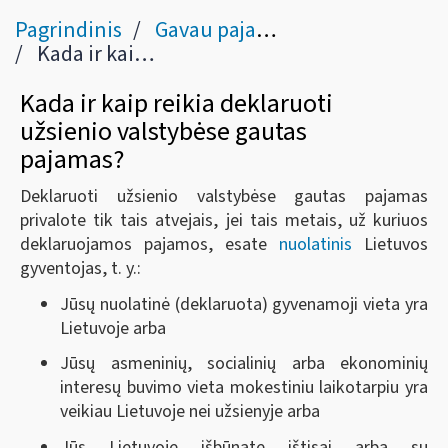
Pagrindinis
Gavau pajamų užsienyje
Kada ir kaip reikia deklaruoti užsienio valstybėse gautas pajamas?
Kada ir kaip reikia deklaruoti
užsienio valstybėse gautas
pajamas?
Deklaruoti užsienio valstybėse gautas pajamas
privalote tik tais atvejais, jei tais metais, už kuriuos
deklaruojamos pajamos, esate
nuolatinis
Lietuvos
gyventojas, t. y.:
Jūsų nuolatinė (deklaruota) gyvenamoji vieta yra
Lietuvoje arba
Jūsų asmeninių, socialinių arba ekonominių
interesų buvimo vieta mokestiniu laikotarpiu yra
veikiau Lietuvoje nei užsienyje arba
Jūs Lietuvoje išbūnate ištisai arba su