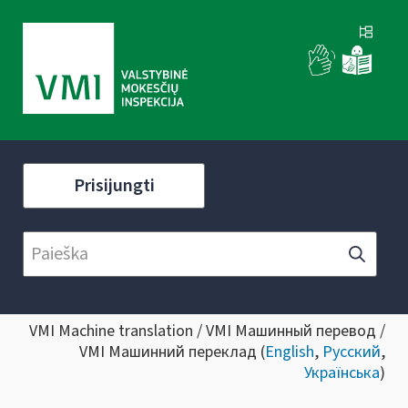
Prisijungti
VMI Machine translation / VMI Машинный перевод /
VMI Машинний переклад (
English
,
Русский
,
Українська
)