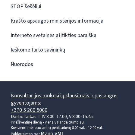
STOP šešėliui
Krašto apsaugos ministerijos informacija
Interneto svetainės atitikties paraiška
Ieškome turto savininkų
Nuorodos
Konsultacijos mokesčių klausimais ir paslaugos
gyventojams:
+370 5 260 5060
Darbo laikas: I-IV 8.00-17.00, V 8.00-15.45.
Prieššventinę dieną - viena valanda trumpiau.
Kiekvieno mėnesio antrą penktadienį 8.00 val. - 12.00 val.
Mano VMI
Paklausimas per