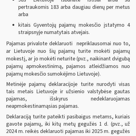
pertraukomis 183 arba daugiau dienų per metus
arba
kitais Gyventojų pajamų mokesčio įstatymo 4
straipsnyje numatytais atvejais.
Pajamas privalote deklaruoti nepriklausomai nuo to,
ar Lietuvoje nuo šių pajamų turite mokėti pajamų
mokestį, ar jo mokėti neturite (pvz., naikinant dvigubą
pajamų apmokestinimą, pajamos atleidžiamos nuo
pajamų mokesčio sumokėjimo Lietuvoje).
Metinėje pajamų deklaracijoje turite nurodyti visas
tais metais Lietuvoje ir užsienio valstybėse gautas
pajamas, išskyrus nedeklaruojamas
neapmokestinamąsias pajamas.
Deklaraciją turite pateikti pasibaigus metams, kuriais
gavote pajamų, iki kitų metų gegužės 1 d. (pvz., už
2024 m. reikės deklaruoti pajamas iki 2025 m. gegužės