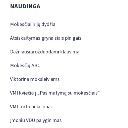
NAUDINGA
Mokesčiai ir jų dydžiai
Atsiskaitymas grynaisiais pinigais
Dažniausiai užduodami klausimai
Mokesčių ABC
Viktorina moksleiviams
VMI kviečia į „Pasimatymą su mokesčiais“
VMI turto aukcionai
Įmonių VDU palyginimas