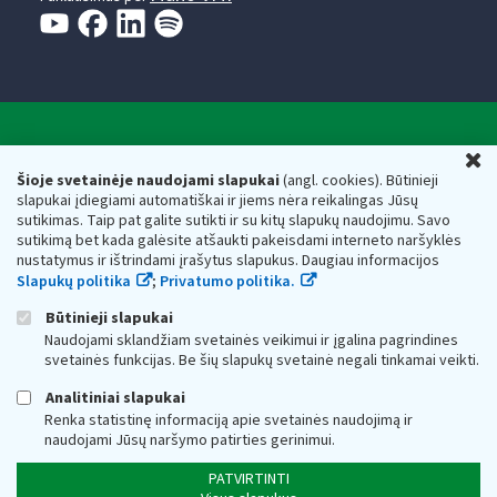
Valstybinė mokesčių inspekcija prie Lietuvos
U
Respublikos finansų ministerijos
Šioje svetainėje naudojami slapukai
(angl. cookies). Būtinieji
slapukai įdiegiami automatiškai ir jiems nėra reikalingas Jūsų
Biudžetinė įstaiga. Juridinio asmens kodas — 188659752,
sutikimas. Taip pat galite sutikti ir su kitų slapukų naudojimu. Savo
adresas: Vasario 16-osios g. 14, 01107 Vilnius, Lietuva, el.paštas:
sutikimą bet kada galėsite atšaukti pakeisdami interneto naršyklės
vmi@vmi.lt
, E. pristatymo dėžutės adresas 188659752
nustatymus ir ištrindami įrašytus slapukus. Daugiau informacijos
Duomenys apie Valstybinę mokesčių inspekciją prie Lietuvos
Slapukų politika
;
Privatumo politika.
Respublikos finansų ministerijos kaupiami ir saugomi Juridinių
asmenų registre
Būtinieji slapukai
Naudojami sklandžiam svetainės veikimui ir įgalina pagrindines
svetainės funkcijas. Be šių slapukų svetainė negali tinkamai veikti.
Analitiniai slapukai
Renka statistinę informaciją apie svetainės naudojimą ir
naudojami Jūsų naršymo patirties gerinimui.
PATVIRTINTI