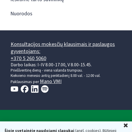
Nuorodos
Konsultacijos mokesčių klausimais ir paslaugos
gyventojams:
+370 5 260 5060
Darbo laikas: I-IV 8.00-17.00, V 8.00-15.45.
Prieššventinę dieną - viena valanda trumpiau.
Kiekvieno mėnesio antrą penktadienį 8.00 val. - 12.00 val.
Mano VMI
Paklausimas per
Valstybinė mokesčių inspekcija prie Lietuvos
U
Respublikos finansų ministerijos
Šioje svetainėje naudojami slapukai
(angl. cookies). Būtinieji