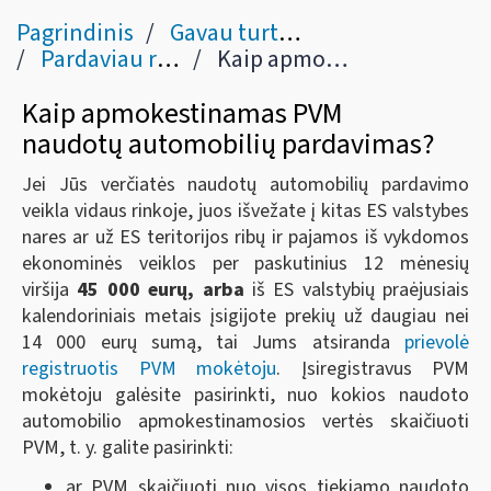
Pagrindinis
Gavau turto pardavimo / nuomos pajamų
Pardaviau registruotiną kilnojamąjį turtą
Kaip apmokestinamas PVM naudotų automobilių pardavimas?
Kaip apmokestinamas PVM
naudotų automobilių pardavimas?
Jei Jūs verčiatės naudotų automobilių pardavimo
veikla vidaus rinkoje, juos išvežate į kitas ES valstybes
nares ar už ES teritorijos ribų ir pajamos iš vykdomos
ekonominės veiklos per paskutinius 12 mėnesių
viršija
45 000 eurų, arba
iš ES valstybių praėjusiais
kalendoriniais metais įsigijote prekių už daugiau nei
14 000 eurų sumą, tai Jums atsiranda
prievolė
registruotis PVM mokėtoju
. Įsiregistravus PVM
mokėtoju galėsite pasirinkti, nuo kokios naudoto
automobilio apmokestinamosios vertės skaičiuoti
PVM, t. y. galite pasirinkti:
ar PVM skaičiuoti nuo visos tiekiamo naudoto