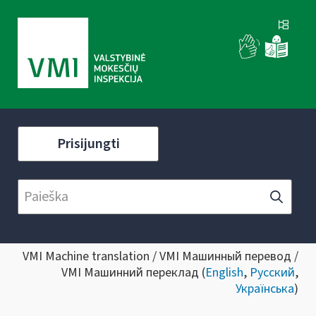
Prisijungti
VMI Machine translation / VMI Машинный перевод /
VMI Машинний переклад (
English
,
Русский
,
Українська
)