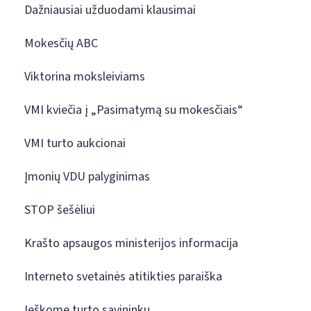
Dažniausiai užduodami klausimai
Mokesčių ABC
Viktorina moksleiviams
VMI kviečia į „Pasimatymą su mokesčiais“
VMI turto aukcionai
Įmonių VDU palyginimas
STOP šešėliui
Krašto apsaugos ministerijos informacija
Interneto svetainės atitikties paraiška
Ieškome turto savininkų