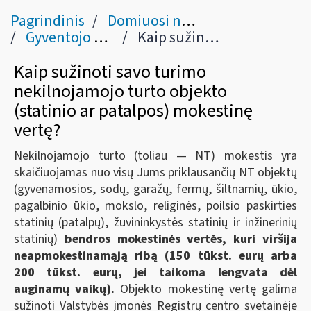
Pagrindinis
Domiuosi nekilnojamojo turto mokesčiu
Gyventojo nekilnojamojo turto mokesčio deklaracija KIT715
Kaip sužinoti savo turimo nekilnojamojo turto objekto (statinio ar patalpos) mokestinę vertę?
Kaip sužinoti savo turimo
nekilnojamojo turto objekto
(statinio ar patalpos) mokestinę
vertę?
Nekilnojamojo turto (toliau ― NT) mokestis yra
skaičiuojamas nuo visų Jums priklausančių NT objektų
(gyvenamosios, sodų, garažų, fermų, šiltnamių, ūkio,
pagalbinio ūkio, mokslo, religinės, poilsio paskirties
statinių (patalpų), žuvininkystės statinių ir inžinerinių
statinių)
bendros mokestinės vertės, kuri viršija
neapmokestinamąją ribą (150 tūkst. eurų arba
200 tūkst. eurų, jei taikoma lengvata dėl
auginamų vaikų).
Objekto mokestinę vertę galima
sužinoti Valstybės įmonės Registrų centro svetainėje