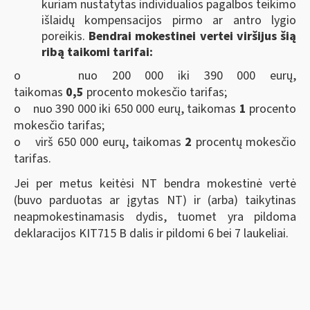
kuriam nustatytas individualios pagalbos teikimo
išlaidų kompensacijos pirmo ar antro lygio
poreikis.
Bendrai mokestinei vertei viršijus šią
ribą taikomi tarifai:
o nuo 200 000 iki 390 000 eurų,
taikomas
0,5
procento mokesčio tarifas;
o nuo 390 000 iki 650 000 eurų, taikomas
1
procento
mokesčio tarifas;
o virš 650 000 eurų, taikomas
2
procentų mokesčio
tarifas.
Jei per metus keitėsi NT bendra mokestinė vertė
(buvo parduotas ar įgytas NT) ir (arba) taikytinas
neapmokestinamasis dydis, tuomet yra pildoma
deklaracijos KIT715 B dalis ir pildomi 6 bei 7 laukeliai.