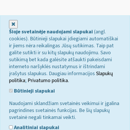
Uždaryti
Šioje svetainėje naudojami slapukai
(angl.
cookies). Būtinieji slapukai įdiegiami automatiškai
ir jiems nėra reikalingas Jūsų sutikimas. Taip pat
galite sutikti ir su kitų slapukų naudojimu. Savo
sutikimą bet kada galėsite atšaukti pakeisdami
interneto naršyklės nustatymus ir ištrindami
įrašytus slapukus. Daugiau informacijos
Slapukų
politika
;
Privatumo politika.
Būtinieji slapukai
Naudojami sklandžiam svetainės veikimui ir įgalina
pagrindines svetainės funkcijas. Be šių slapukų
svetainė negali tinkamai veikti.
Analitiniai slapukai