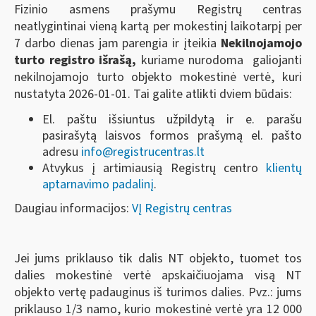
Fizinio asmens prašymu Registrų centras
neatlygintinai vieną kartą per mokestinį laikotarpį per
7 darbo dienas jam parengia ir įteikia
Nekilnojamojo
turto registro išrašą,
kuriame nurodoma galiojanti
nekilnojamojo turto objekto mokestinė vertė, kuri
nustatyta 2026-01-01. Tai galite atlikti dviem būdais:
El. paštu išsiuntus užpildytą ir e. parašu
pasirašytą laisvos formos prašymą el. pašto
adresu
info@registrucentras.lt
Atvykus į artimiausią Registrų centro
klientų
aptarnavimo padalinį
.
Daugiau informacijos:
VĮ Registrų centras
Jei jums priklauso tik dalis NT objekto, tuomet tos
dalies mokestinė vertė apskaičiuojama visą NT
objekto vertę padauginus iš turimos dalies. Pvz.: jums
priklauso 1/3 namo, kurio mokestinė vertė yra 12 000