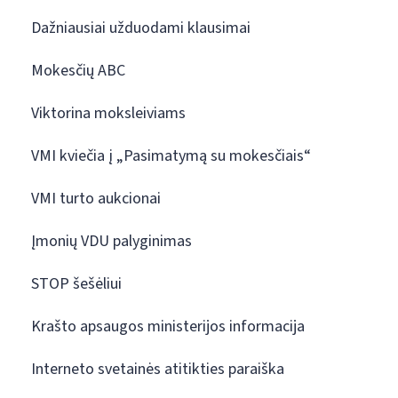
Dažniausiai užduodami klausimai
Mokesčių ABC
Viktorina moksleiviams
VMI kviečia į „Pasimatymą su mokesčiais“
VMI turto aukcionai
Įmonių VDU palyginimas
STOP šešėliui
Krašto apsaugos ministerijos informacija
Interneto svetainės atitikties paraiška