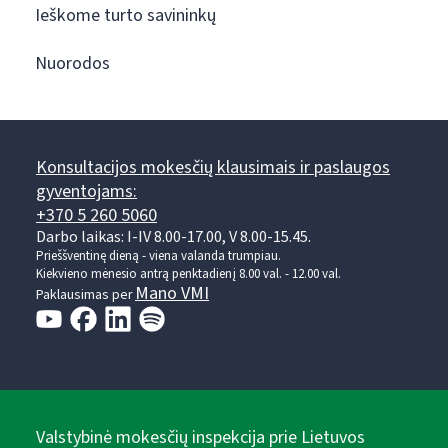
Ieškome turto savininkų
Nuorodos
Konsultacijos mokesčių klausimais ir paslaugos
gyventojams:
+370 5 260 5060
Darbo laikas: I-IV 8.00-17.00, V 8.00-15.45.
Prieššventinę dieną - viena valanda trumpiau.
Kiekvieno mėnesio antrą penktadienį 8.00 val. - 12.00 val.
Mano VMI
Paklausimas per
Valstybinė mokesčių inspekcija prie Lietuvos