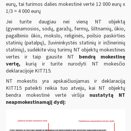
eurų, tai turimos dalies mokestinė vertė 12 000 eurų x
1/3 = 4 000 eurų
Jei turite daugiau nei vieną NT objektą
(gyvenamosios, sodų, garažų, fermų, šiltnamių, ūkio,
pagalbinio ūkio, mokslo, religinės, poilsio paskirties
statinių (patalpų), žuvininkystės statinių ir inžinerinių
statinių), sudėkite visų turimų NT objektų mokestines
vertes ir taip gausite NT
bendrą mokestinę
vertę,
kurią ir turite nurodyti NT mokesčio
deklaracijoje KIT715.
NT mokestis yra apskaičiuojamas ir deklaraciją
KIT715 pateikti reikia tuo atveju, kai NT objektų
bendra mokestinė vertė viršija
nustatytą NT
neapmokestinamąjį dydį: