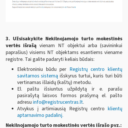
3.
Užsisakykite
Nekilnojamojo turto mokestinės
vertės išrašą
vienam NT objektui arba (savininkui
paprašius) visiems NT objektams esantiems viename
registre. Tai galite padaryti keliais būdais:
Elektroniniu būdu per
Registrų centro klientų
savitarnos sistemą
išskyrus turtui, kuris turi būti
vertinamas išlaidų (kaštų) metodu.
El. paštu išsiuntus užpildytą ir e. parašu
pasirašytą laisvos formos prašymą el. pašto
adresu
info@registrucentras.lt
.
Atvykus į artimiausią Registrų centro
klientų
aptarnavimo padalinį.
Nekilnojamojo turto mokestinės vertės išrašo pvz.: