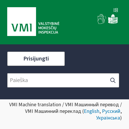
Prisijungti
VMI Machine translation / VMI Машинный перевод /
VMI Машинний переклад (
English
,
Русский
,
Українська
)