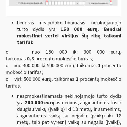
bendras neapmokestinamasis nekilnojamojo
turto dydis yra
150 000 eurų. Bendrai
mokestinei vertei viršijus šią ribą taikomi
tarifai:
o nuo 150 000 iki 300 000 eurų,
taikomas
0,5
procento mokesčio tarifas;
o nuo 300 000 iki 500 000 eurų, taikomas
1
procento
mokesčio tarifas;
o virš 500 000 eurų, taikomas
2
procentų mokesčio
tarifas.
neapmokestinamasis nekilnojamojo turto dydis
yra
200 000 eurų
asmenims, auginantiems tris ir
daugiau vaikų (įvaikių) iki 18 metų, ir asmenims,
auginantiems vaiką su negalia (įvaikį) iki 18
metų, taip pat vyresnį vaiką su negalia (įvaikį),