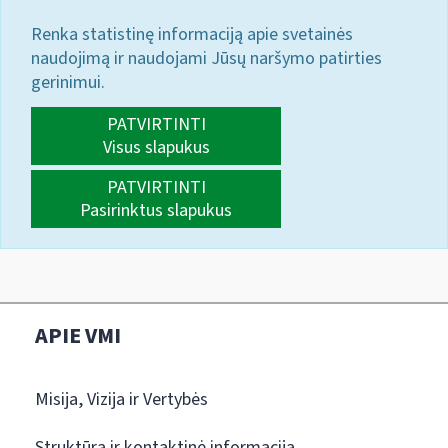
Renka statistinę informaciją apie svetainės
naudojimą ir naudojami Jūsų naršymo patirties
gerinimui.
PATVIRTINTI
Visus slapukus
PATVIRTINTI
Pasirinktus slapukus
APIE VMI
Misija, Vizija ir Vertybės
Struktūra ir kontaktinė informacija