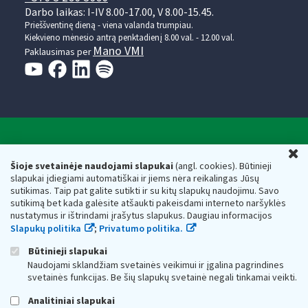
Darbo laikas: I-IV 8.00-17.00, V 8.00-15.45.
Prieššventinę dieną - viena valanda trumpiau.
Kiekvieno mėnesio antrą penktadienį 8.00 val. - 12.00 val.
Mano VMI
Paklausimas per
Valstybinė mokesčių inspekcija prie Lietuvos
U
Respublikos finansų ministerijos
Šioje svetainėje naudojami slapukai
(angl. cookies). Būtinieji
slapukai įdiegiami automatiškai ir jiems nėra reikalingas Jūsų
Biudžetinė įstaiga. Juridinio asmens kodas — 188659752,
sutikimas. Taip pat galite sutikti ir su kitų slapukų naudojimu. Savo
adresas: Vasario 16-osios g. 14, 01107 Vilnius, Lietuva, el.paštas:
sutikimą bet kada galėsite atšaukti pakeisdami interneto naršyklės
vmi@vmi.lt
, E. pristatymo dėžutės adresas 188659752
nustatymus ir ištrindami įrašytus slapukus. Daugiau informacijos
Duomenys apie Valstybinę mokesčių inspekciją prie Lietuvos
Slapukų politika
;
Privatumo politika.
Respublikos finansų ministerijos kaupiami ir saugomi Juridinių
asmenų registre
Būtinieji slapukai
Naudojami sklandžiam svetainės veikimui ir įgalina pagrindines
svetainės funkcijas. Be šių slapukų svetainė negali tinkamai veikti.
Analitiniai slapukai