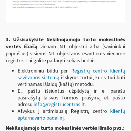
3.
Užsisakykite
Nekilnojamojo turto mokestinės
vertės išrašą
vienam NT objektui arba (savininkui
paprašius) visiems NT objektams esantiems viename
registre. Tai galite padaryti keliais būdais:
Elektroniniu būdu per
Registrų centro klientų
savitarnos sistemą
išskyrus turtui, kuris turi būti
vertinamas išlaidų (kaštų) metodu.
El. paštu išsiuntus užpildytą ir e. parašu
pasirašytą laisvos formos prašymą el. pašto
adresu
info@registrucentras.lt
.
Atvykus į artimiausią Registrų centro
klientų
aptarnavimo padalinį.
Nekilnojamojo turto mokestinės vertės išrašo pvz.: