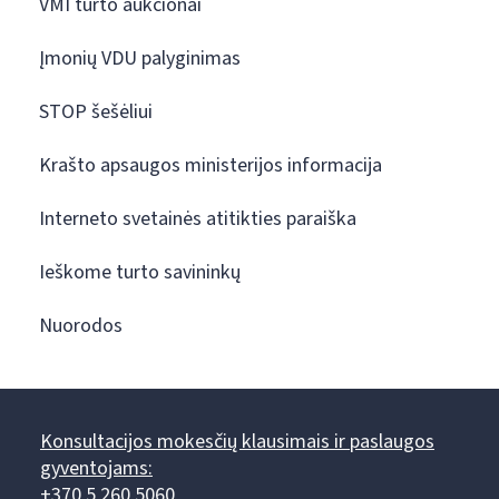
VMI turto aukcionai
Įmonių VDU palyginimas
STOP šešėliui
Krašto apsaugos ministerijos informacija
Interneto svetainės atitikties paraiška
Ieškome turto savininkų
Nuorodos
Konsultacijos mokesčių klausimais ir paslaugos
gyventojams:
+370 5 260 5060