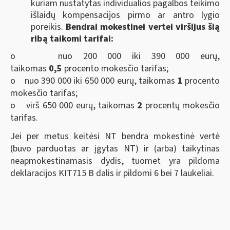
kuriam nustatytas individualios pagalbos teikimo
išlaidų kompensacijos pirmo ar antro lygio
poreikis.
Bendrai mokestinei vertei viršijus šią
ribą taikomi tarifai:
o nuo 200 000 iki 390 000 eurų,
taikomas
0,5
procento mokesčio tarifas;
o nuo 390 000 iki 650 000 eurų, taikomas
1
procento
mokesčio tarifas;
o virš 650 000 eurų, taikomas
2
procentų mokesčio
tarifas.
Jei per metus keitėsi NT bendra mokestinė vertė
(buvo parduotas ar įgytas NT) ir (arba) taikytinas
neapmokestinamasis dydis, tuomet yra pildoma
deklaracijos KIT715 B dalis ir pildomi 6 bei 7 laukeliai.