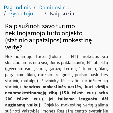
Pagrindinis
Domiuosi nekilnojamojo turto mokesčiu
Gyventojo nekilnojamojo turto mokesčio deklaracija KIT715
Kaip sužinoti savo turimo nekilnojamojo turto objekto (statinio ar patalpos) mokestinę vertę?
Kaip sužinoti savo turimo
nekilnojamojo turto objekto
(statinio ar patalpos) mokestinę
vertę?
Nekilnojamojo turto (toliau ― NT) mokestis yra
skaičiuojamas nuo visų Jums priklausančių NT objektų
(gyvenamosios, sodų, garažų, fermų, šiltnamių, ūkio,
pagalbinio ūkio, mokslo, religinės, poilsio paskirties
statinių (patalpų), žuvininkystės statinių ir inžinerinių
statinių)
bendros mokestinės vertės, kuri viršija
neapmokestinamąją ribą (150 tūkst. eurų arba
200 tūkst. eurų, jei taikoma lengvata dėl
auginamų vaikų).
Objekto mokestinę vertę galima
sužinoti Valstybės įmonės Registrų centro svetainėje