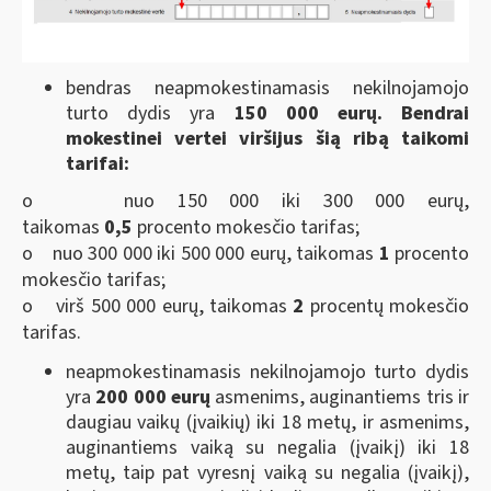
bendras neapmokestinamasis nekilnojamojo
turto dydis yra
150 000 eurų. Bendrai
mokestinei vertei viršijus šią ribą taikomi
tarifai:
o nuo 150 000 iki 300 000 eurų,
taikomas
0,5
procento mokesčio tarifas;
o nuo 300 000 iki 500 000 eurų, taikomas
1
procento
mokesčio tarifas;
o virš 500 000 eurų, taikomas
2
procentų mokesčio
tarifas.
neapmokestinamasis nekilnojamojo turto dydis
yra
200 000 eurų
asmenims, auginantiems tris ir
daugiau vaikų (įvaikių) iki 18 metų, ir asmenims,
auginantiems vaiką su negalia (įvaikį) iki 18
metų, taip pat vyresnį vaiką su negalia (įvaikį),