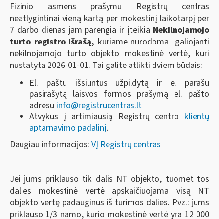
Fizinio asmens prašymu Registrų centras
neatlygintinai vieną kartą per mokestinį laikotarpį per
7 darbo dienas jam parengia ir įteikia
Nekilnojamojo
turto registro išrašą,
kuriame nurodoma galiojanti
nekilnojamojo turto objekto mokestinė vertė, kuri
nustatyta 2026-01-01. Tai galite atlikti dviem būdais:
El. paštu išsiuntus užpildytą ir e. parašu
pasirašytą laisvos formos prašymą el. pašto
adresu
info@registrucentras.lt
Atvykus į artimiausią Registrų centro
klientų
aptarnavimo padalinį
.
Daugiau informacijos:
VĮ Registrų centras
Jei jums priklauso tik dalis NT objekto, tuomet tos
dalies mokestinė vertė apskaičiuojama visą NT
objekto vertę padauginus iš turimos dalies. Pvz.: jums
priklauso 1/3 namo, kurio mokestinė vertė yra 12 000