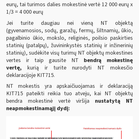
eurų, tai turimos dalies mokestinė vertė 12 000 eurų x
1/3 = 4 000 eurų
Jei turite daugiau nei vieną NT objektą
(gyvenamosios, sodų, garažų, fermų, šiltnamių, ūkio,
pagalbinio ūkio, mokslo, religinės, poilsio paskirties
statinių (patalpų), žuvininkystės statinių ir inžinerinių
statinių), sudėkite visų turimų NT objektų mokestines
vertes ir taip gausite NT
bendrą mokestinę
vertę,
kurią ir turite nurodyti NT mokesčio
deklaracijoje KIT715.
NT mokestis yra apskaičiuojamas ir deklaraciją
KIT715 pateikti reikia tuo atveju, kai NT objektų
bendra mokestinė vertė viršija
nustatytą NT
neapmokestinamąjį dydį: