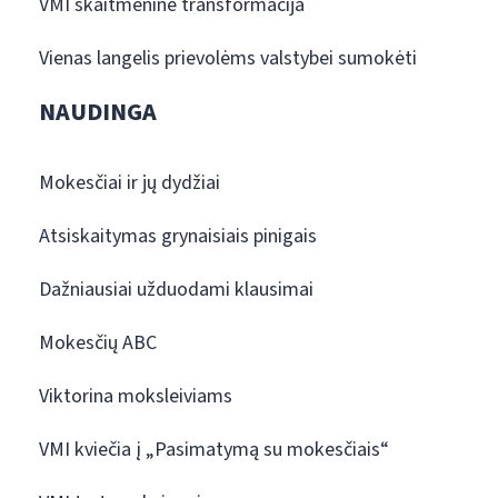
VMI skaitmeninė transformacija
Vienas langelis prievolėms valstybei sumokėti
NAUDINGA
Mokesčiai ir jų dydžiai
Atsiskaitymas grynaisiais pinigais
Dažniausiai užduodami klausimai
Mokesčių ABC
Viktorina moksleiviams
VMI kviečia į „Pasimatymą su mokesčiais“