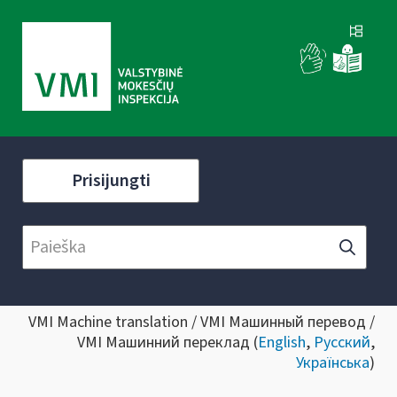
Prisijungti
VMI Machine translation / VMI Машинный перевод /
VMI Машинний переклад (
English
,
Русский
,
Українська
)