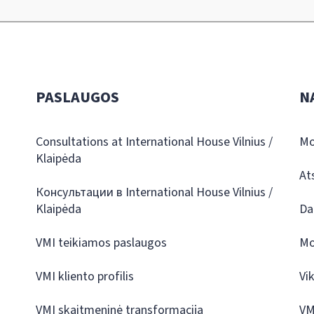
PASLAUGOS
N
Consultations at International House Vilnius /
Mo
Klaipėda
At
Консультации в International House Vilnius /
Klaipėda
Da
VMI teikiamos paslaugos
Mo
VMI kliento profilis
Vi
VMI skaitmeninė transformacija
VM