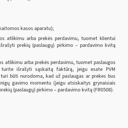
skaitomos kasos aparatu);
s atlikimu arba prekės perdavimu, tuomet klientui
šrašyti prekių (paslaugų) pirkimo – pardavimo kvitą
s atlikimu arba prekės perdavimu, tuomet paslaugos
rite išrašyti sąskaitą faktūrą, jeigu esate PVM
 turi būti nurodoma, kad už paslaugas ar prekes bus
pinigų gavimo momentu (jeigu atsiskaitys grynaisiais
i prekių (paslaugų) pirkimo – pardavimo kvitą (FR0508).