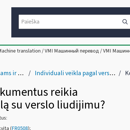
Machine translation / VMI Машинный перевод / VMI Машин
ms į Lietuvą
Individuali veikla pagal verslo liudijimą
Kokiu
okumentus reikia
lą su verslo liudijimu?
tus:
vitą (
FR0508
);