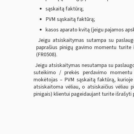
sąskaitą faktūrą;
PVM sąskaitą faktūrą;
kasos aparato kvitą (jeigu pajamos ap
Jeigu atsiskaitymas sutampa su paslaugo
paprašius pinigų gavimo momentu turite i
(FR0508).
Jeigu atsiskaitymas nesutampa su paslaugo
suteikimo / prekės perdavimo momentu tu
mokėtojas – PVM sąskaitą faktūrą, kurioje
atsiskaitoma vėliau, o atsiskaičius vėliau 
pinigais) klientui pageidaujant turite išrašyt