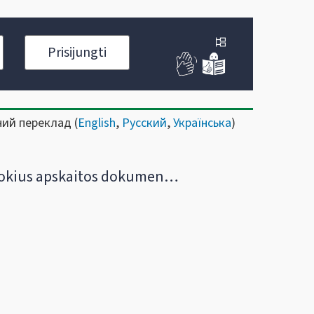
Prisijungti
ний переклад (
English
,
Русский
,
Українська
)
s apskaitos dokumentus reikia išrašyti vykdant veiklą su verslo liudijimu?