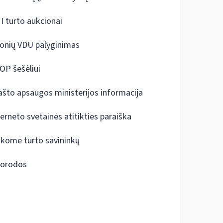
I turto aukcionai
onių VDU palyginimas
OP šešėliui
ašto apsaugos ministerijos informacija
terneto svetainės atitikties paraiška
škome turto savininkų
orodos