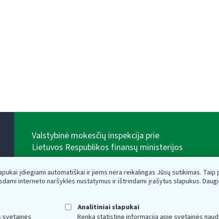
Valstybinė mokesčių inspekcija prie
Lietuvos Respublikos finansų ministerijos
Biudžetinė įstaiga. Juridinio asmens kodas — 188659752,
adresas: Vasario 16-osios g. 14, 01107 Vilnius, Lietuva,
lapukai įdiegiami automatiškai ir jiems nėra reikalingas Jūsų sutikimas. Taip pa
el.paštas:
vmi@vmi.lt
, E. pristatymo dėžutės adresas
sdami interneto naršyklės nustatymus ir ištrindami įrašytus slapukus. Daug
188659752
Duomenys apie Valstybinę mokesčių inspekciją prie
Lietuvos Respublikos finansų ministerijos kaupiami ir
Analitiniai slapukai
saugomi Juridinių asmenų registre
s svetainės
Renka statistinę informaciją apie svetainės naud