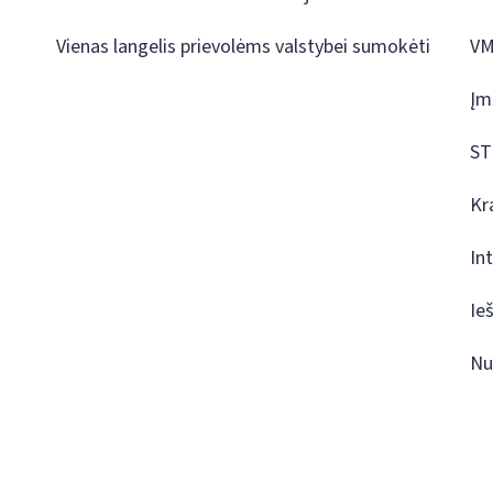
Vienas langelis prievolėms valstybei sumokėti
VM
Įm
ST
Kr
In
Ie
Nu