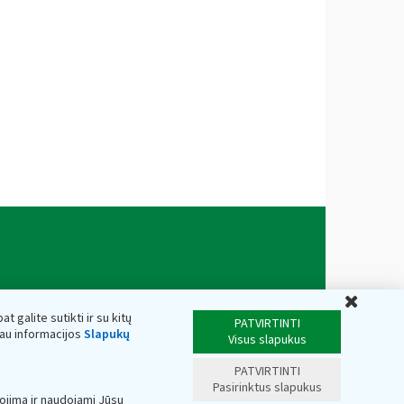
Uždar
t galite sutikti ir su kitų
PATVIRTINTI
iau informacijos
Slapukų
Visus slapukus
PATVIRTINTI
Pasirinktus slapukus
ojimą ir naudojami Jūsų