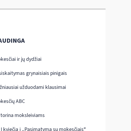
AUDINGA
kesčiai ir jų dydžiai
siskaitymas grynaisiais pinigais
žniausiai užduodami klausimai
kesčių ABC
ktorina moksleiviams
I kviečia į „Pasimatymą su mokesčiais“