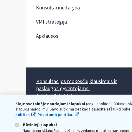
Konsultacinė taryba
VMI strategija
Apklausos
Konsultacijos mokesčių klausimais ir
paslaugos gyventojams:
+370 5 260 5060
Darbo laikas: I-IV 8.00-17.00, V 8.00-15.45.
Šioje svetainėje naudojami slapukai
(angl. cookies). Būtinieji s
Prieššventinę dieną - viena valanda trumpiau.
slapukų naudojimu. Savo sutikimą bet kada galėsite atšaukti pakei
Kiekvieno mėnesio antrą penktadienį 8.00 val. - 12.00 val.
politika
;
Privatumo politika.
Mano VMI
Paklausimas per
Būtinieji slapukai
Naudojami sklandžiam svetainės veikimui ir įgalina pagrindine