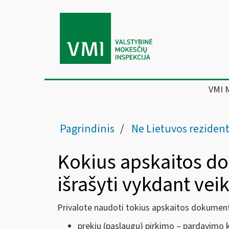
VMI 
Pagrindinis
Ne Lietuvos rezidentams ir grįžtantie
Kokius apskaitos d
išrašyti vykdant veik
Privalote naudoti tokius apskaitos dokumen
prekių (paslaugų) pirkimo – pardavimo k