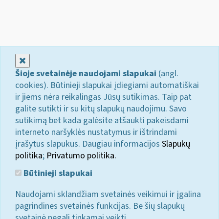
Uždaryti
Šioje svetainėje naudojami slapukai
(angl.
cookies). Būtinieji slapukai įdiegiami automatiškai
ir jiems nėra reikalingas Jūsų sutikimas. Taip pat
galite sutikti ir su kitų slapukų naudojimu. Savo
sutikimą bet kada galėsite atšaukti pakeisdami
interneto naršyklės nustatymus ir ištrindami
įrašytus slapukus. Daugiau informacijos
Slapukų
politika
;
Privatumo politika.
Būtinieji slapukai
Naudojami sklandžiam svetainės veikimui ir įgalina
pagrindines svetainės funkcijas. Be šių slapukų
svetainė negali tinkamai veikti.