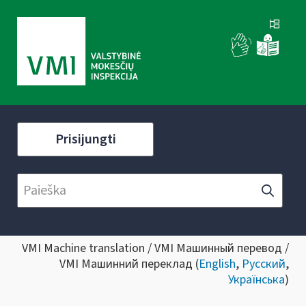
Prisijungti
VMI Machine translation / VMI Машинный перевод /
VMI Машинний переклад (
English
,
Русский
,
Українська
)