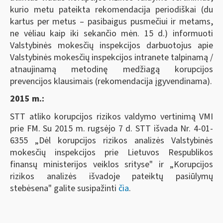
kurio metu pateikta rekomendacija periodiškai (du
kartus per metus – pasibaigus pusmečiui ir metams,
ne vėliau kaip iki sekančio mėn. 15 d.) informuoti
Valstybinės mokesčių inspekcijos darbuotojus apie
Valstybinės mokesčių inspekcijos intranete talpinamą /
atnaujinamą metodinę medžiagą korupcijos
prevencijos klausimais (rekomendacija įgyvendinama).
2015 m.:
STT atliko korupcijos rizikos valdymo vertinimą VMI
prie FM. Su 2015 m. rugsėjo 7 d. STT išvada Nr. 4-01-
6355 „Dėl korupcijos rizikos analizės Valstybinės
mokesčių inspekcijos prie Lietuvos Respublikos
finansų ministerijos veiklos srityse" ir „Korupcijos
rizikos analizės išvadoje pateiktų pasiūlymų
stebėsena" galite susipažinti
čia
.