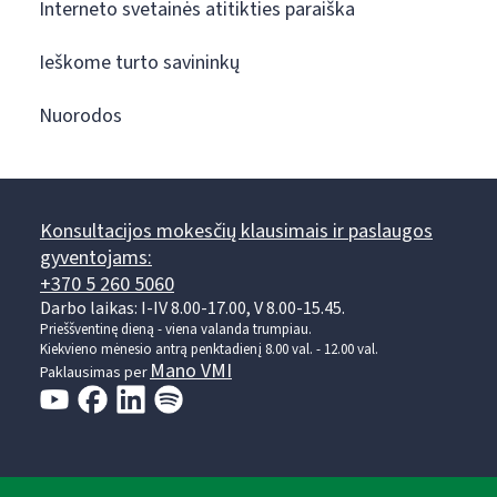
Interneto svetainės atitikties paraiška
Ieškome turto savininkų
Nuorodos
Konsultacijos mokesčių klausimais ir paslaugos
gyventojams:
+370 5 260 5060
Darbo laikas: I-IV 8.00-17.00, V 8.00-15.45.
Prieššventinę dieną - viena valanda trumpiau.
Kiekvieno mėnesio antrą penktadienį 8.00 val. - 12.00 val.
Mano VMI
Paklausimas per