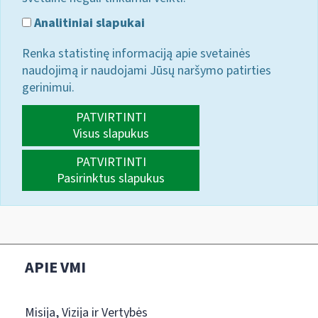
Analitiniai slapukai
Renka statistinę informaciją apie svetainės
naudojimą ir naudojami Jūsų naršymo patirties
gerinimui.
PATVIRTINTI
Visus slapukus
PATVIRTINTI
Pasirinktus slapukus
APIE VMI
Misija, Vizija ir Vertybės