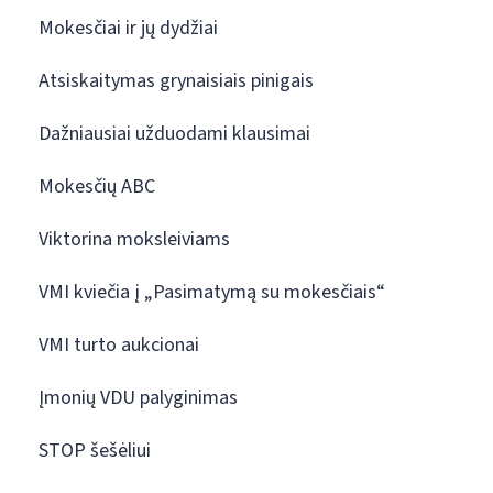
Mokesčiai ir jų dydžiai
Atsiskaitymas grynaisiais pinigais
Dažniausiai užduodami klausimai
Mokesčių ABC
Viktorina moksleiviams
VMI kviečia į „Pasimatymą su mokesčiais“
VMI turto aukcionai
Įmonių VDU palyginimas
STOP šešėliui