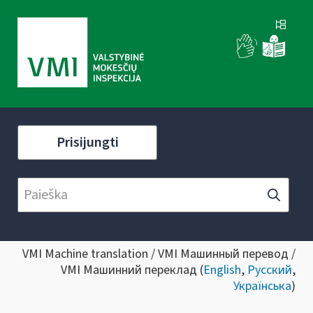
Prisijungti
VMI Machine translation / VMI Машинный перевод /
VMI Машинний переклад (
English
,
Русский
,
Українська
)