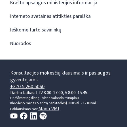
Krašto apsaugos ministerijos informacija
Interneto svetainės atitikties paraiška
Ieškome turto savininkų
Nuorodos
Konsultacijos mokesčių klausimais ir paslaugos
gyventojams:
+370 5 260 5060
Darbo laikas: I-IV 8.00-17.00, V 8.00-15.45.
Prieššventinę dieną - viena valanda trumpiau.
Kiekvieno mėnesio antrą penktadienį 8.00 val. - 12.00 val.
Mano VMI
Paklausimas per