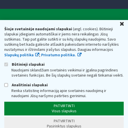
Valstybinė mokesčių inspekcija prie Lietuvos
U
Respublikos finansų ministerijos
Šioje svetainėje naudojami slapukai
(angl. cookies). Būtinieji
slapukai įdiegiami automatiškai ir jiems nėra reikalingas Jūsų
Biudžetinė įstaiga. Juridinio asmens kodas — 188659752,
sutikimas. Taip pat galite sutikti ir su kitų slapukų naudojimu. Savo
adresas: Vasario 16-osios g. 14, 01107 Vilnius, Lietuva, el.paštas:
sutikimą bet kada galėsite atšaukti pakeisdami interneto naršyklės
vmi@vmi.lt
, E. pristatymo dėžutės adresas 188659752
nustatymus ir ištrindami įrašytus slapukus. Daugiau informacijos
Duomenys apie Valstybinę mokesčių inspekciją prie Lietuvos
Slapukų politika
;
Privatumo politika.
Respublikos finansų ministerijos kaupiami ir saugomi Juridinių
asmenų registre
Būtinieji slapukai
Naudojami sklandžiam svetainės veikimui ir įgalina pagrindines
svetainės funkcijas. Be šių slapukų svetainė negali tinkamai veikti.
Analitiniai slapukai
Renka statistinę informaciją apie svetainės naudojimą ir
naudojami Jūsų naršymo patirties gerinimui.
PATVIRTINTI
Visus slapukus
PATVIRTINTI
Pasirinktus slapukus