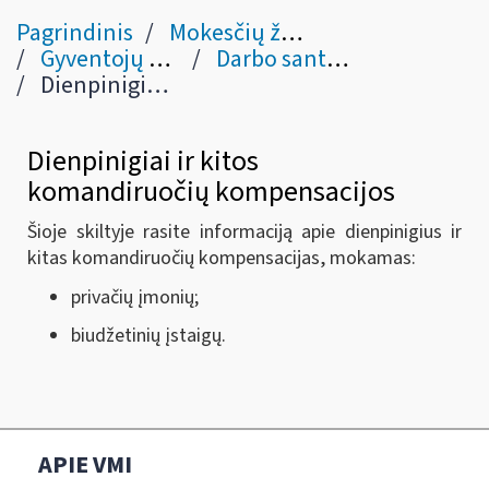
Pagrindinis
Mokesčių žinynas
Gyventojų pajamų mokestis
Darbo santykių pajamos (gautos iš Lietuvos darbdavio)
Dienpinigiai ir kitos komandiruočių kompensacijos
Dienpinigiai ir kitos
komandiruočių kompensacijos
Šioje skiltyje rasite informaciją apie dienpinigius ir
kitas komandiruočių kompensacijas, mokamas:
privačių įmonių;
biudžetinių įstaigų.
APIE VMI