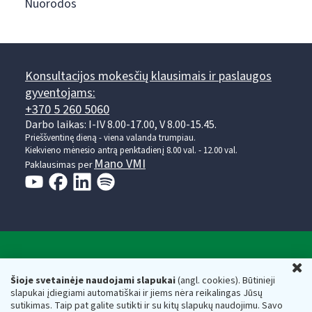
Nuorodos
Konsultacijos mokesčių klausimais ir paslaugos
gyventojams:
+370 5 260 5060
Darbo laikas: I-IV 8.00-17.00, V 8.00-15.45.
Prieššventinę dieną - viena valanda trumpiau.
Kiekvieno mėnesio antrą penktadienį 8.00 val. - 12.00 val.
Mano VMI
Paklausimas per
Valstybinė mokesčių inspekcija prie Lietuvos
U
Respublikos finansų ministerijos
Šioje svetainėje naudojami slapukai
(angl. cookies). Būtinieji
slapukai įdiegiami automatiškai ir jiems nėra reikalingas Jūsų
Biudžetinė įstaiga. Juridinio asmens kodas — 188659752,
sutikimas. Taip pat galite sutikti ir su kitų slapukų naudojimu. Savo