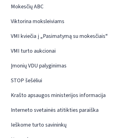
Mokesčių ABC
Viktorina moksleiviams
VMI kviečia į „Pasimatymą su mokesčiais“
VMI turto aukcionai
Įmonių VDU palyginimas
STOP šešėliui
Krašto apsaugos ministerijos informacija
Interneto svetainės atitikties paraiška
Ieškome turto savininkų