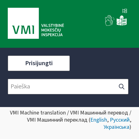
Prisijungti
VMI Machine translation / VMI Машинный перевод /
VMI Машинний переклад (
English
,
Русский
,
Українська
)