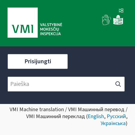
Prisijungti
VMI Machine translation / VMI Машинный перевод /
VMI Машинний переклад (
English
,
Русский
,
Українська
)