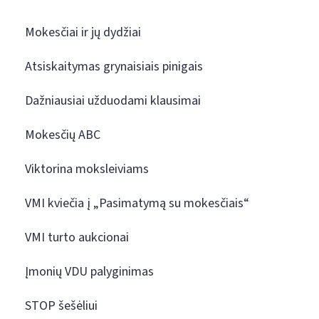
Mokesčiai ir jų dydžiai
Atsiskaitymas grynaisiais pinigais
Dažniausiai užduodami klausimai
Mokesčių ABC
Viktorina moksleiviams
VMI kviečia į „Pasimatymą su mokesčiais“
VMI turto aukcionai
Įmonių VDU palyginimas
STOP šešėliui