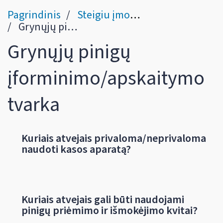
Pagrindinis
Steigiu įmonę
Grynųjų pinigų įforminimo/apskaitymo tvarka
Grynųjų pinigų
įforminimo/apskaitymo
tvarka
Kuriais atvejais privaloma/neprivaloma
naudoti kasos aparatą?
Kuriais atvejais gali būti naudojami
pinigų priėmimo ir išmokėjimo kvitai?