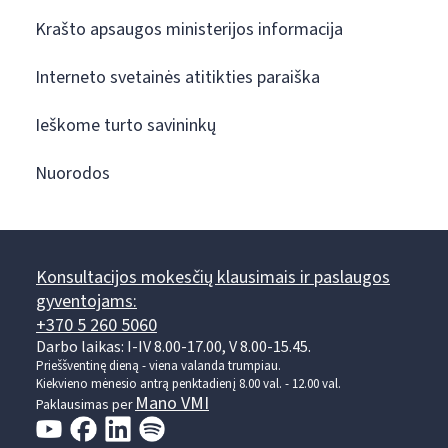
Krašto apsaugos ministerijos informacija
Interneto svetainės atitikties paraiška
Ieškome turto savininkų
Nuorodos
Konsultacijos mokesčių klausimais ir paslaugos
gyventojams:
+370 5 260 5060
Darbo laikas: I-IV 8.00-17.00, V 8.00-15.45.
Prieššventinę dieną - viena valanda trumpiau.
Kiekvieno mėnesio antrą penktadienį 8.00 val. - 12.00 val.
Mano VMI
Paklausimas per