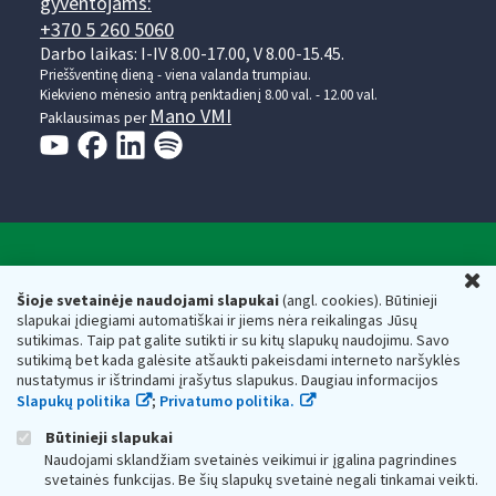
gyventojams:
+370 5 260 5060
Darbo laikas: I-IV 8.00-17.00, V 8.00-15.45.
Prieššventinę dieną - viena valanda trumpiau.
Kiekvieno mėnesio antrą penktadienį 8.00 val. - 12.00 val.
Mano VMI
Paklausimas per
Valstybinė mokesčių inspekcija prie Lietuvos
U
Respublikos finansų ministerijos
Šioje svetainėje naudojami slapukai
(angl. cookies). Būtinieji
slapukai įdiegiami automatiškai ir jiems nėra reikalingas Jūsų
Biudžetinė įstaiga. Juridinio asmens kodas — 188659752,
sutikimas. Taip pat galite sutikti ir su kitų slapukų naudojimu. Savo
adresas: Vasario 16-osios g. 14, 01107 Vilnius, Lietuva, el.paštas:
sutikimą bet kada galėsite atšaukti pakeisdami interneto naršyklės
vmi@vmi.lt
, E. pristatymo dėžutės adresas 188659752
nustatymus ir ištrindami įrašytus slapukus. Daugiau informacijos
Duomenys apie Valstybinę mokesčių inspekciją prie Lietuvos
Slapukų politika
;
Privatumo politika.
Respublikos finansų ministerijos kaupiami ir saugomi Juridinių
asmenų registre
Būtinieji slapukai
Naudojami sklandžiam svetainės veikimui ir įgalina pagrindines
svetainės funkcijas. Be šių slapukų svetainė negali tinkamai veikti.