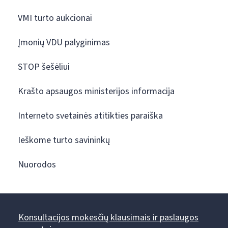
VMI turto aukcionai
Įmonių VDU palyginimas
STOP šešėliui
Krašto apsaugos ministerijos informacija
Interneto svetainės atitikties paraiška
Ieškome turto savininkų
Nuorodos
Konsultacijos mokesčių klausimais ir paslaugos