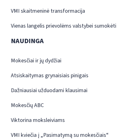
VMI skaitmeninė transformacija
Vienas langelis prievolėms valstybei sumokėti
NAUDINGA
Mokesčiai ir jų dydžiai
Atsiskaitymas grynaisiais pinigais
Dažniausiai užduodami klausimai
Mokesčių ABC
Viktorina moksleiviams
VMI kviečia į „Pasimatymą su mokesčiais“