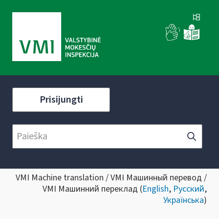
Prisijungti
VMI Machine translation / VMI Машинный перевод /
VMI Машинний переклад (
English
,
Русский
,
Українська
)