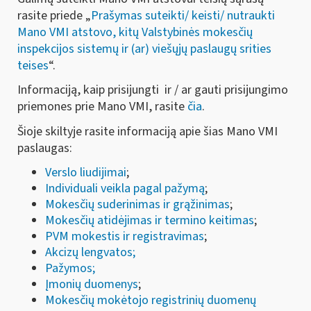
rasite priede „
Prašymas suteikti/ keisti/ nutraukti
Mano VMI atstovo, kitų Valstybinės mokesčių
inspekcijos sistemų ir (ar) viešųjų paslaugų srities
teises
“.
Informaciją, kaip prisijungti ir / ar gauti prisijungimo
priemones prie Mano VMI, rasite
čia
.
Šioje skiltyje rasite informaciją apie šias Mano VMI
paslaugas:
Verslo liudijimai
;
Individuali veikla pagal pažymą
;
Mokesčių suderinimas ir grąžinimas
;
Mokesčių atidėjimas ir termino keitimas
;
PVM mokestis ir registravimas
;
Akcizų lengvatos;
Pažymos;
Įmonių duomenys
;
Mokesčių mokėtojo registrinių duomenų