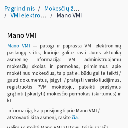
Pagrindinis
Mokesčių žinynas
VMI elektroninės sistemos
Mano VMI
Mano VMI
Mano VMI
— patogi ir paprasta VMI elektroninių
paslaugų sritis, kurioje galite rasti Jums aktualią
asmeninę informaciją: VMI administruojamų
mokesčių skolas ir permokas, priminimus apie
mokėtinus mokesčius, taip pat el. būdu galite teikti /
gauti dokumentus, įsigyti / pratęsti verslo liudijimus,
registruotis PVM mokėtoju, pateikti prašymus
grąžinti (įskaityti) mokesčio permokas (skirtumus) ir
kt.
Informaciją,
kaip
prisijungti prie Mano VMI /
atstovauti kitą asmenį, rasite
čia
.
Galimų suteikti Mano VMI atstovui teisių sąrašą