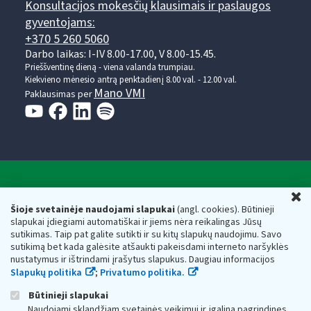
Konsultacijos mokesčių klausimais ir paslaugos
gyventojams:
+370 5 260 5060
Darbo laikas: I-IV 8.00-17.00, V 8.00-15.45.
Prieššventinę dieną - viena valanda trumpiau.
Kiekvieno mėnesio antrą penktadienį 8.00 val. - 12.00 val.
Mano VMI
Paklausimas per
Valstybinė mokesčių inspekcija prie Lietuvos
U
Respublikos finansų ministerijos
Šioje svetainėje naudojami slapukai
(angl. cookies). Būtinieji
slapukai įdiegiami automatiškai ir jiems nėra reikalingas Jūsų
Biudžetinė įstaiga. Juridinio asmens kodas — 188659752,
sutikimas. Taip pat galite sutikti ir su kitų slapukų naudojimu. Savo
adresas: Vasario 16-osios g. 14, 01107 Vilnius, Lietuva, el.paštas:
sutikimą bet kada galėsite atšaukti pakeisdami interneto naršyklės
vmi@vmi.lt
, E. pristatymo dėžutės adresas 188659752
nustatymus ir ištrindami įrašytus slapukus. Daugiau informacijos
Duomenys apie Valstybinę mokesčių inspekciją prie Lietuvos
Slapukų politika
;
Privatumo politika.
Respublikos finansų ministerijos kaupiami ir saugomi Juridinių
asmenų registre
Būtinieji slapukai
Naudojami sklandžiam svetainės veikimui ir įgalina pagrindines