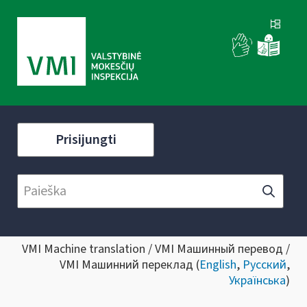
Prisijungti
VMI Machine translation / VMI Машинный перевод /
VMI Машинний переклад (
English
,
Русский
,
Українська
)