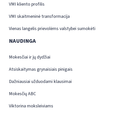
VMI kliento profilis
VMI skaitmeninė transformacija
Vienas langelis prievolėms valstybei sumokėti
NAUDINGA
Mokesčiai ir jų dydžiai
Atsiskaitymas grynaisiais pinigais
Dažniausiai užduodami klausimai
Mokesčių ABC
Viktorina moksleiviams