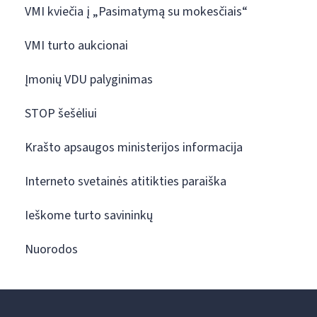
VMI kviečia į „Pasimatymą su mokesčiais“
VMI turto aukcionai
Įmonių VDU palyginimas
STOP šešėliui
Krašto apsaugos ministerijos informacija
Interneto svetainės atitikties paraiška
Ieškome turto savininkų
Nuorodos