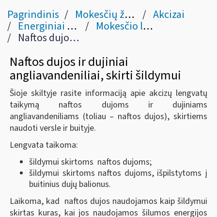
Pagrindinis
Mokesčių žinynas
Akcizai
Energiniai produktai (II skyriaus III skirsnis)
Mokesčio lengvatos
Naftos dujos ir dujiniai angliavandeniliai, skirti šildymui
Naftos dujos ir dujiniai
angliavandeniliai, skirti šildymui
Šioje skiltyje rasite informaciją apie akcizų lengvatų
taikymą naftos dujoms ir dujiniams
angliavandeniliams (toliau – naftos dujos), skirtiems
naudoti versle ir buityje.
Lengvata taikoma:
šildymui skirtoms naftos dujoms;
šildymui skirtoms naftos dujoms, išpilstytoms į
buitinius dujų balionus.
Laikoma, kad naftos dujos naudojamos kaip šildymui
skirtas kuras, kai jos naudojamos šilumos energijos