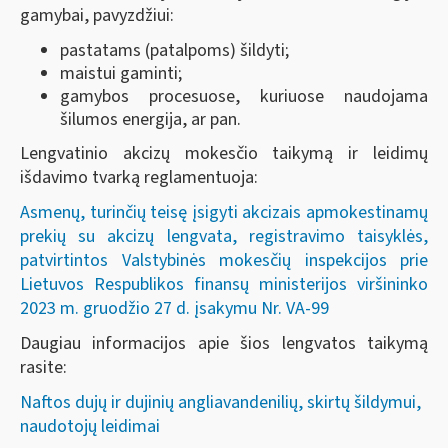
gamybai, pavyzdžiui:
pastatams (patalpoms) šildyti;
maistui gaminti;
gamybos procesuose, kuriuose naudojama
šilumos energija, ar pan.
Lengvatinio akcizų mokesčio taikymą ir leidimų
išdavimo tvarką reglamentuoja:
Asmenų, turinčių teisę įsigyti akcizais apmokestinamų
prekių su akcizų lengvata, registravimo taisyklės,
patvirtintos Valstybinės mokesčių inspekcijos prie
Lietuvos Respublikos finansų ministerijos viršininko
2023 m. gruodžio 27 d. įsakymu Nr. VA-99
Daugiau informacijos apie šios lengvatos taikymą
rasite:
Naftos dujų ir dujinių angliavandenilių, skirtų šildymui,
naudotojų leidimai