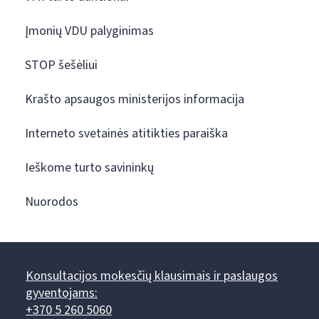
Įmonių VDU palyginimas
STOP šešėliui
Krašto apsaugos ministerijos informacija
Interneto svetainės atitikties paraiška
Ieškome turto savininkų
Nuorodos
Konsultacijos mokesčių klausimais ir paslaugos
gyventojams:
+370 5 260 5060