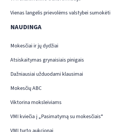
Vienas langelis prievolėms valstybei sumokėti
NAUDINGA
Mokesčiai ir jų dydžiai
Atsiskaitymas grynaisiais pinigais
Dažniausiai užduodami klausimai
Mokesčių ABC
Viktorina moksleiviams
VMI kviečia į „Pasimatymą su mokesčiais“
VMI turto aukcionai