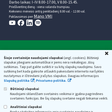
Darbo laikas: I-IV 8.00-17.00, V 8.00-15.45.
Prieššventinę dieną - viena valanda trumpiau.
Kiekvieno mėnesio antrą penktadienį 8.00 val. - 12.00 val.
Mano VMI
Paklausimas per
Valstybinė mokesčių inspekcija prie Lietuvos
U
Respublikos finansų ministerijos
Šioje svetainėje naudojami slapukai
(angl. cookies). Būtinieji
slapukai įdiegiami automatiškai ir jiems nėra reikalingas Jūsų
Biudžetinė įstaiga. Juridinio asmens kodas — 188659752,
sutikimas. Taip pat galite sutikti ir su kitų slapukų naudojimu. Savo
adresas: Vasario 16-osios g. 14, 01107 Vilnius, Lietuva, el.paštas:
sutikimą bet kada galėsite atšaukti pakeisdami interneto naršyklės
vmi@vmi.lt
, E. pristatymo dėžutės adresas 188659752
nustatymus ir ištrindami įrašytus slapukus. Daugiau informacijos
Duomenys apie Valstybinę mokesčių inspekciją prie Lietuvos
Slapukų politika
;
Privatumo politika.
Respublikos finansų ministerijos kaupiami ir saugomi Juridinių
asmenų registre
Būtinieji slapukai
Naudojami sklandžiam svetainės veikimui ir įgalina pagrindines
svetainės funkcijas. Be šių slapukų svetainė negali tinkamai veikti.
Analitiniai slapukai
Renka statistinę informaciją apie svetainės naudojimą ir