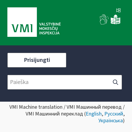
Prisijungti
VMI Machine translation / VMI Машинный перевод /
VMI Машинний переклад (
English
,
Русский
,
Українська
)