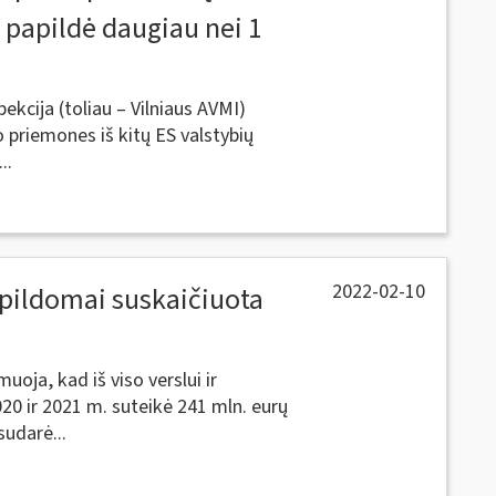
 papildė daugiau nei 1
ekcija (toliau – Vilniaus AVMI)
 priemones iš kitų ES valstybių
..
2022-02-10
apildomai suskaičiuota
uoja, kad iš viso verslui ir
0 ir 2021 m. suteikė 241 mln. eurų
sudarė...