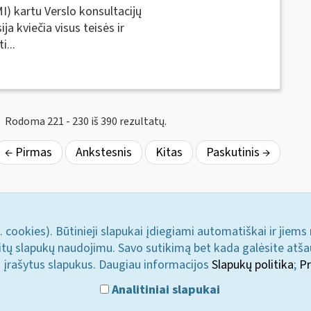
I) kartu Verslo konsultacijų
a kviečia visus teisės ir
...
Rodoma 221 - 230 iš 390 rezultatų.
← Pirmas
Ankstesnis
Kitas
Paskutinis →
. cookies). Būtinieji slapukai įdiegiami automatiškai ir jiems
u kitų slapukų naudojimu. Savo sutikimą bet kada galėsite atš
i įrašytus slapukus. Daugiau informacijos
Slapukų politika
;
Pr
Analitiniai slapukai