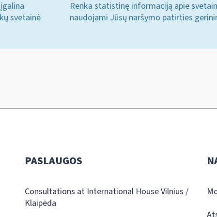
įgalina
Renka statistinę informaciją apie svetai
ukų svetainė
naudojami Jūsų naršymo patirties gerini
PASLAUGOS
N
Consultations at International House Vilnius /
Mo
Klaipėda
At