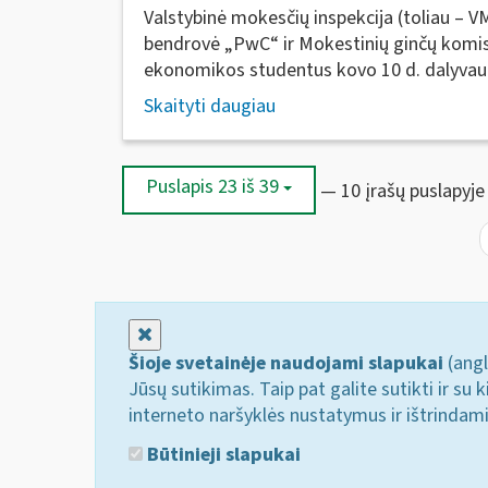
Valstybinė mokesčių inspekcija (toliau – VM
bendrovė „PwC“ ir Mokestinių ginčų komisij
ekonomikos studentus kovo 10 d. dalyvauti
Skaityti daugiau
Puslapis 23 iš 39
— 10 įrašų puslapyje
Uždaryti
Šioje svetainėje naudojami slapukai
(angl
Jūsų sutikimas. Taip pat galite sutikti ir s
interneto naršyklės nustatymus ir ištrindam
Būtinieji slapukai