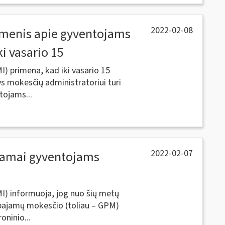
2022-02-08
omenis apie gyventojams
i vasario 15
I) primena, kad iki vasario 15
s mokesčių administratoriui turi
tojams...
2022-02-07
ramai gyventojams
MI) informuoja, jog nuo šių metų
pajamų mokesčio (toliau – GPM)
oninio...