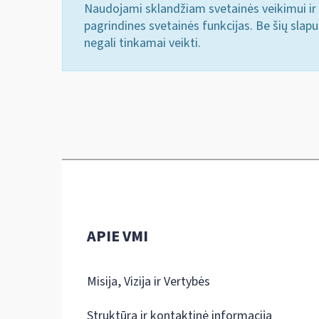
Naudojami sklandžiam svetainės veikimui ir 
pagrindines svetainės funkcijas. Be šių slap
negali tinkamai veikti.
APIE VMI
Misija, Vizija ir Vertybės
Struktūra ir kontaktinė informacija