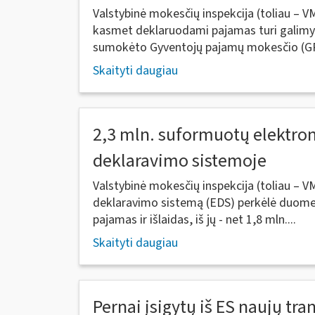
Valstybinė mokesčių inspekcija (toliau – V
kasmet deklaruodami pajamas turi galimybę
sumokėto Gyventojų pajamų mokesčio (GP
Skaityti daugiau
2,3 mln. suformuotų elektron
deklaravimo sistemoje
Valstybinė mokesčių inspekcija (toliau – V
deklaravimo sistemą (EDS) perkėlė duomen
pajamas ir išlaidas, iš jų - net 1,8 mln....
Skaityti daugiau
Pernai įsigytų iš ES naujų tr