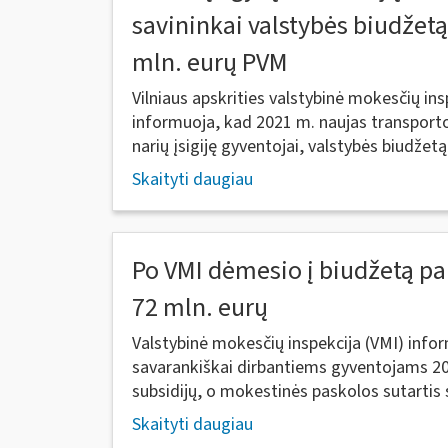
savininkai valstybės biudžetą
mln. eurų PVM
Vilniaus apskrities valstybinė mokesčių insp
informuoja, kad 2021 m. naujas transporto
narių įsigiję gyventojai, valstybės biudžetą.
Skaityti daugiau
Po VMI dėmesio į biudžetą p
72 mln. eurų
Valstybinė mokesčių inspekcija (VMI) inform
savarankiškai dirbantiems gyventojams 202
subsidijų, o mokestinės paskolos sutartis 
Skaityti daugiau