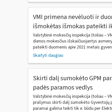
VMI primena nevėluoti ir du
išmokėtas išmokas pateikti ik
Valstybinė mokesčių inspekcija (toliau – VM
dienos mokesčius išskaičiuojantys asmeny
pateikti duomenis apie 2021 metais gyven
Skaityti daugiau
Skirti dalį sumokėto GPM pa
padės paramos vedlys
Valstybinė mokesčių inspekcija (toliau – V
prašymus skirti dalį sumokėto Gyventojų 
paramai galima teikti tik e. būdu per Elektr