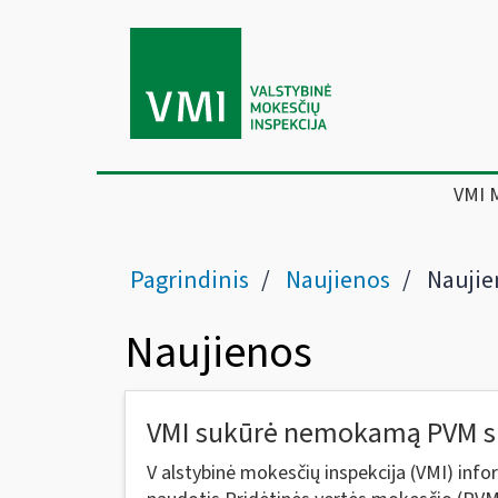
VMI 
Pagrindinis
Naujienos
Naujie
Naujienos
VMI sukūrė nemokamą PVM s
V alstybinė mokesčių inspekcija (VMI) info