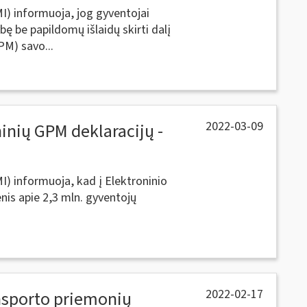
MI) informuoja, jog gyventojai
 be papildomų išlaidų skirti dalį
M) savo...
2022-03-09
inių GPM deklaracijų -
MI) informuoja, kad į Elektroninio
is apie 2,3 mln. gyventojų
2022-02-17
ansporto priemonių