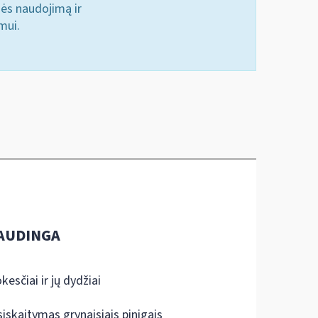
nės naudojimą ir
mui.
AUDINGA
kesčiai ir jų dydžiai
siskaitymas grynaisiais pinigais