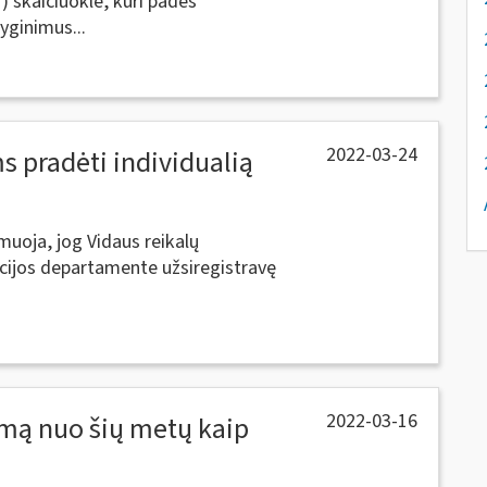
 skaičiuokle, kuri padės
yginimus...
2022-03-24
 pradėti individualią
muoja, jog Vidaus reikalų
acijos departamente užsiregistravę
2022-03-16
amą nuo šių metų kaip