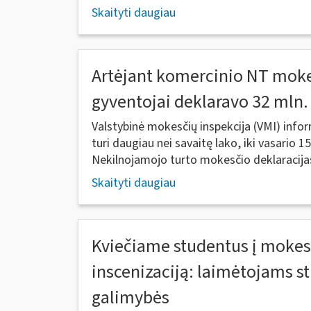
Skaityti daugiau
Artėjant komercinio NT moke
gyventojai deklaravo 32 mln.
Valstybinė mokesčių inspekcija (VMI) info
turi daugiau nei savaitę lako, iki vasario 1
Nekilnojamojo turto mokesčio deklaracijas
Skaityti daugiau
Kviečiame studentus į mokes
inscenizaciją: laimėtojams st
galimybės