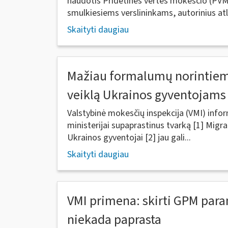
naudotis Pridėtinės vertės mokesčio (PVM)
smulkiesiems verslininkams, autorinius atl
Skaityti daugiau
Mažiau formalumų norintiems
veiklą Ukrainos gyventojams
Valstybinė mokesčių inspekcija (VMI) infor
ministerijai supaprastinus tvarką [1] Migr
Ukrainos gyventojai [2] jau gali...
Skaityti daugiau
VMI primena: skirti GPM par
niekada paprasta