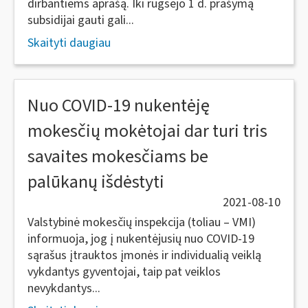
dirbantiems aprašą. Iki rugsėjo 1 d. prašymą
subsidijai gauti gali...
Skaityti daugiau
Nuo COVID-19 nukentėję
mokesčių mokėtojai dar turi tris
savaites mokesčiams be
palūkanų išdėstyti
2021-08-10
Valstybinė mokesčių inspekcija (toliau – VMI)
informuoja, jog į nukentėjusių nuo COVID-19
sąrašus įtrauktos įmonės ir individualią veiklą
vykdantys gyventojai, taip pat veiklos
nevykdantys...