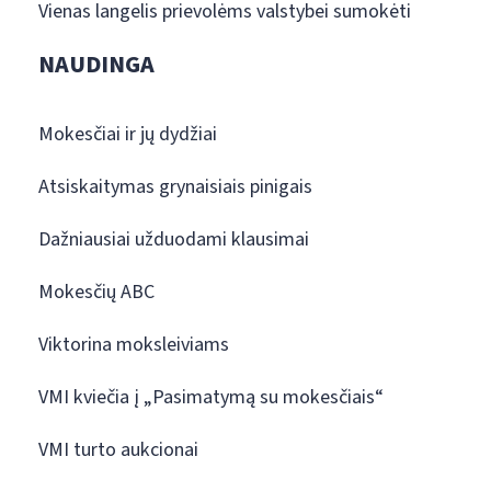
Vienas langelis prievolėms valstybei sumokėti
NAUDINGA
Mokesčiai ir jų dydžiai
Atsiskaitymas grynaisiais pinigais
Dažniausiai užduodami klausimai
Mokesčių ABC
Viktorina moksleiviams
VMI kviečia į „Pasimatymą su mokesčiais“
VMI turto aukcionai