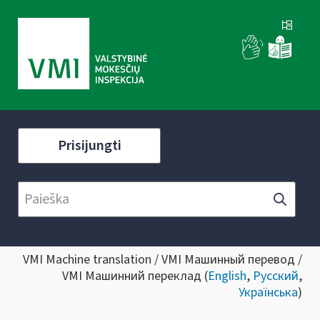
Prisijungti
VMI Machine translation / VMI Машинный перевод /
VMI Машинний переклад (
English
,
Русский
,
Українська
)