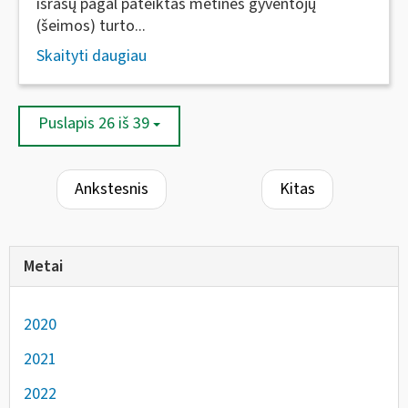
išrašų pagal pateiktas metines gyventojų
(šeimos) turto...
Skaityti daugiau
Puslapis 26 iš 39
Ankstesnis
Kitas
Metai
2020
2021
2022