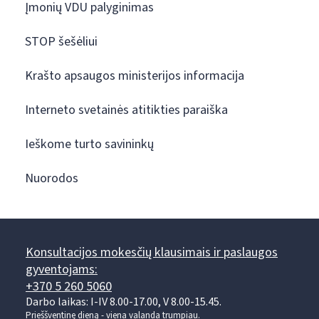
Įmonių VDU palyginimas
STOP šešėliui
Krašto apsaugos ministerijos informacija
Interneto svetainės atitikties paraiška
Ieškome turto savininkų
Nuorodos
Konsultacijos mokesčių klausimais ir paslaugos
gyventojams:
+370 5 260 5060
Darbo laikas: I-IV 8.00-17.00, V 8.00-15.45.
Prieššventinę dieną - viena valanda trumpiau.