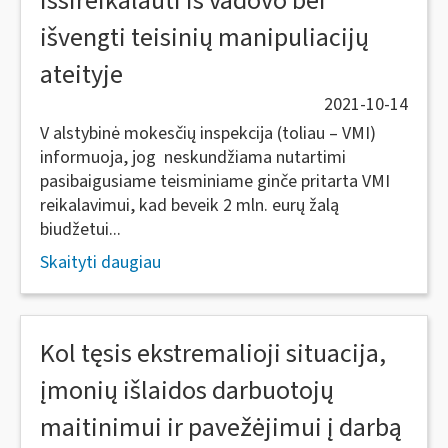
išsireikalauti iš vadovo bei
išvengti teisinių manipuliacijų
ateityje
2021-10-14
V alstybinė mokesčių inspekcija (toliau – VMI)
informuoja, jog neskundžiama nutartimi
pasibaigusiame teisminiame ginče pritarta VMI
reikalavimui, kad beveik 2 mln. eurų žalą
biudžetui...
Skaityti daugiau
Kol tęsis ekstremalioji situacija,
įmonių išlaidos darbuotojų
maitinimui ir pavežėjimui į darbą