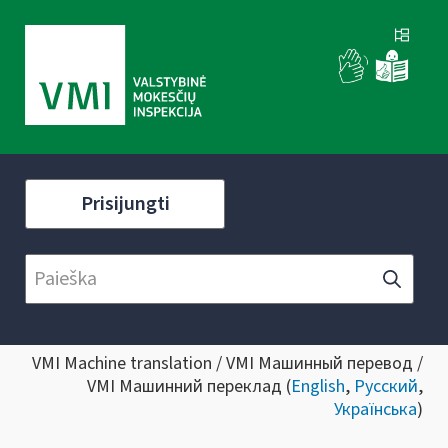
Prisijungti
VMI Machine translation / VMI Машинный перевод /
VMI Машинний переклад (
English
,
Русский
,
Українська
)