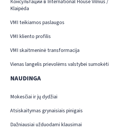
Консультации в International House Vilnius /
Klaipėda
VMI teikiamos paslaugos
VMI kliento profilis
VMI skaitmeninė transformacija
Vienas langelis prievolėms valstybei sumokėti
NAUDINGA
Mokesčiai ir jų dydžiai
Atsiskaitymas grynaisiais pinigais
Dažniausiai užduodami klausimai