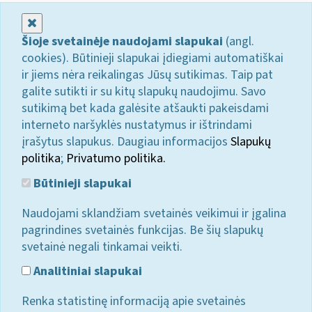
Uždaryti
Šioje svetainėje naudojami slapukai
(angl.
cookies). Būtinieji slapukai įdiegiami automatiškai
ir jiems nėra reikalingas Jūsų sutikimas. Taip pat
galite sutikti ir su kitų slapukų naudojimu. Savo
sutikimą bet kada galėsite atšaukti pakeisdami
interneto naršyklės nustatymus ir ištrindami
įrašytus slapukus. Daugiau informacijos
Slapukų
politika
;
Privatumo politika.
Būtinieji slapukai
Naudojami sklandžiam svetainės veikimui ir įgalina
pagrindines svetainės funkcijas. Be šių slapukų
svetainė negali tinkamai veikti.
Analitiniai slapukai
Renka statistinę informaciją apie svetainės