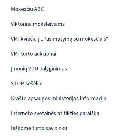
Mokesčių ABC
Viktorina moksleiviams
VMI kviečia į „Pasimatymą su mokesčiais“
VMI turto aukcionai
Įmonių VDU palyginimas
STOP šešėliui
Krašto apsaugos ministerijos informacija
Interneto svetainės atitikties paraiška
Ieškome turto savininkų