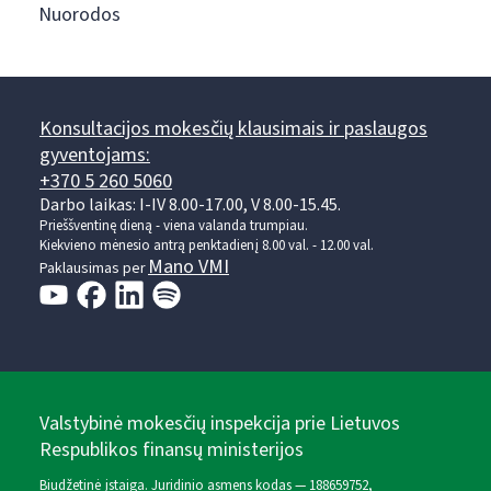
Nuorodos
Konsultacijos mokesčių klausimais ir paslaugos
gyventojams:
+370 5 260 5060
Darbo laikas: I-IV 8.00-17.00, V 8.00-15.45.
Prieššventinę dieną - viena valanda trumpiau.
Kiekvieno mėnesio antrą penktadienį 8.00 val. - 12.00 val.
Mano VMI
Paklausimas per
Valstybinė mokesčių inspekcija prie Lietuvos
Respublikos finansų ministerijos
Biudžetinė įstaiga. Juridinio asmens kodas — 188659752,