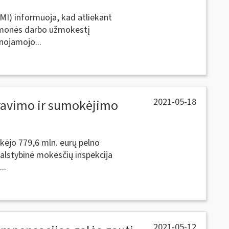
VMI) informuoja, kad atliekant
 įmonės darbo užmokestį
nojamojo...
2021-05-18
ravimo ir sumokėjimo
kėjo 779,6 mln. eurų pelno
Valstybinė mokesčių inspekcija
..
2021-05-12