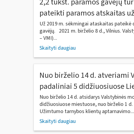
2,2 tūkst. paramos gavėjų tur
pateikti paramos atskaitas u
Už 2019 m. sėkmingai ataskaitas pateikė 
gavėjų. 2021 m. birželio 8 d., Vilnius. Vals
– VMI)...
Skaityti daugiau
Nuo birželio 14 d. atveriami
padaliniai 5 didžiuosiuose L
Nuo birželio 14 d. atsidarys Valstybinės mo
didžiuosiuose miestuose, nuo birželio 1 d. 
Užimtumo tarnybos klientų aptarnavimo...
Skaityti daugiau