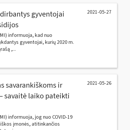
2021-05-27
i dirbantys gyventojai
sidijos
VMI) informuoja, kad nuo
ykdantys gyventojai, kurių 2020 m.
ašą ,...
2021-05-26
s savarankiškoms ir
savaitė laiko pateikti
 VMI) informuoja, jog nuo COVID-19
iškos įmonės, atitinkančios