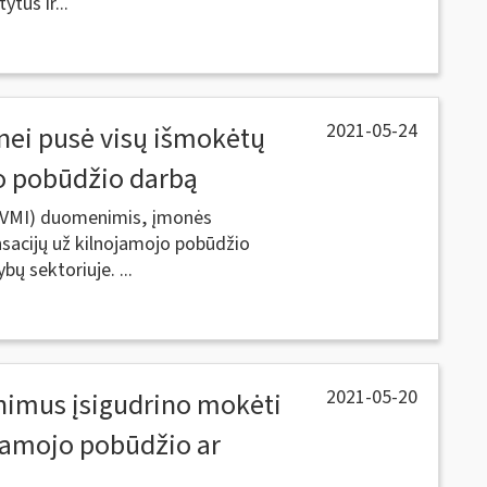
tus ir...
2021-05-24
 nei pusė visų išmokėtų
o pobūdžio darbą
 – VMI) duomenimis, įmonės
acijų už kilnojamojo pobūdžio
ų sektoriuje. ...
2021-05-20
inimus įsigudrino mokėti
jamojo pobūdžio ar