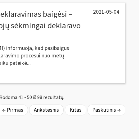
2021-05-04
eklaravimas baigėsi –
tojų sėkmingai deklaravo
MI) informuoja, kad pasibaigus
klaravimo procesui nuo metų
iku pateikė...
Rodoma 41 - 50 iš 98 rezultatų.
← Pirmas
Ankstesnis
Kitas
Paskutinis →