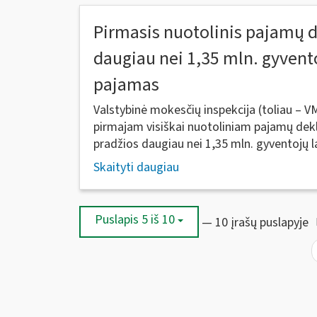
Pirmasis nuotolinis pajamų d
daugiau nei 1,35 mln. gyven
pajamas
Valstybinė mokesčių inspekcija (toliau – V
pirmajam visiškai nuotoliniam pajamų de
pradžios daugiau nei 1,35 mln. gyventojų la
Skaityti daugiau
Puslapis 5 iš 10
— 10 įrašų puslapyje