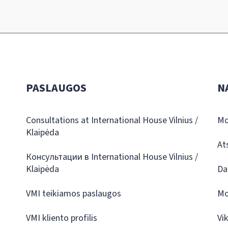
PASLAUGOS
N
Consultations at International House Vilnius /
Mo
Klaipėda
At
Консультации в International House Vilnius /
Klaipėda
Da
VMI teikiamos paslaugos
Mo
VMI kliento profilis
Vi