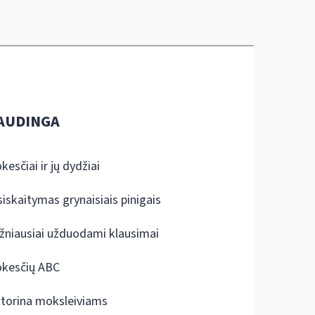
AUDINGA
kesčiai ir jų dydžiai
siskaitymas grynaisiais pinigais
žniausiai užduodami klausimai
kesčių ABC
ktorina moksleiviams