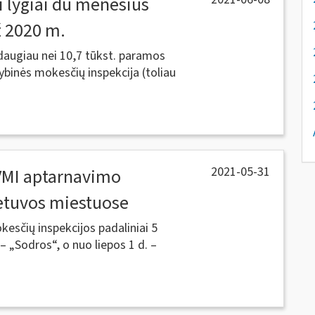
i lygiai du mėnesius
ž 2020 m.
daugiau nei 10,7 tūkst. paramos
tybinės mokesčių inspekcija (toliau
2021-05-31
 VMI aptarnavimo
ietuvos miestuose
kesčių inspekcijos padaliniai 5
– „Sodros“, o nuo liepos 1 d. –