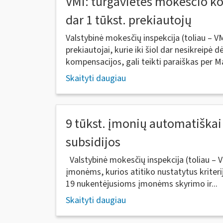
VMI: turgavietės mokesčio k
dar 1 tūkst. prekiautojų
Valstybinė mokesčių inspekcija (toliau – 
prekiautojai, kurie iki šiol dar nesikreipė 
kompensacijos, gali teikti paraiškas per M
Skaityti daugiau
9 tūkst. įmonių automatiškai 
subsidijos
Valstybinė mokesčių inspekcija (toliau – 
įmonėms, kurios atitiko nustatytus kriteri
19 nukentėjusioms įmonėms skyrimo ir...
Skaityti daugiau