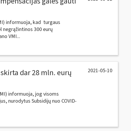
ompensacijas galės gauti
VMI) informuoja, kad turgaus
dėl negrąžintinos 300 eurų
ano VMI...
2021-05-10
skirta dar 28 mln. eurų
VMI) informuoja, jog visoms
jus, nurodytus Subsidijų nuo COVID-