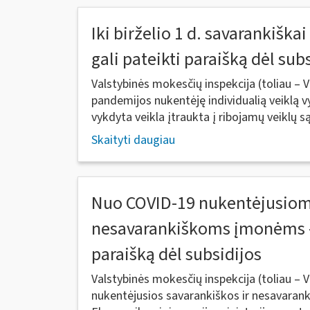
Iki birželio 1 d. savarankiška
gali pateikti paraišką dėl sub
Valstybinės mokesčių inspekcija (toliau – 
pandemijos nukentėję individualią veiklą v
vykdyta veikla įtraukta į ribojamų veiklų sąr
Skaityti daugiau
Nuo COVID-19 nukentėjusiom
nesavarankiškoms įmonėms – 
paraišką dėl subsidijos
Valstybinės mokesčių inspekcija (toliau –
nukentėjusios savarankiškos ir nesavarank