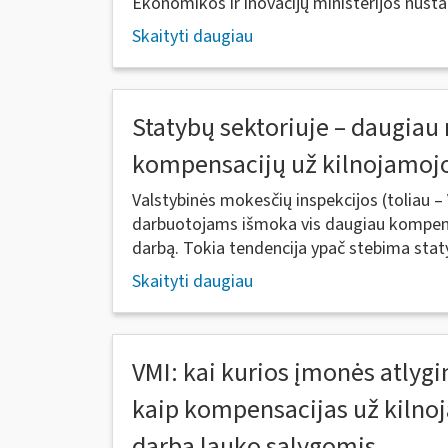
Ekonomikos ir inovacijų ministerijos nustaty
Skaityti daugiau
Statybų sektoriuje – daugiau
kompensacijų už kilnojamoj
Valstybinės mokesčių inspekcijos (toliau
darbuotojams išmoka vis daugiau kompens
darbą. Tokia tendencija ypač stebima statyb
Skaityti daugiau
VMI: kai kurios įmonės atlyg
kaip kompensacijas už kilno
darbą lauko sąlygomis