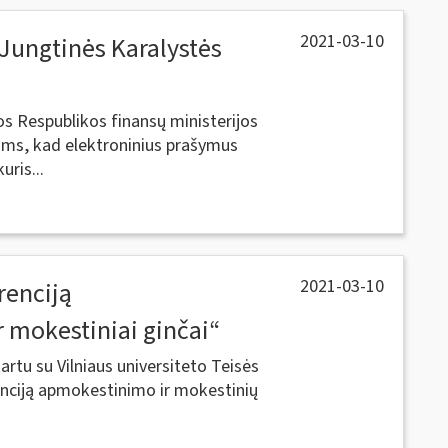
2021-03-10
š Jungtinės Karalystės
os Respublikos finansų ministerijos
ams, kad elektroninius prašymus
uris...
2021-03-10
renciją
r mokestiniai ginčai“
rtu su Vilniaus universiteto Teisės
enciją apmokestinimo ir mokestinių