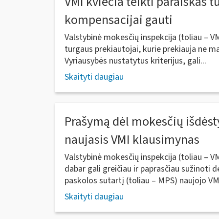
VMI kviečia teikti paraiškas 
kompensacijai gauti
Valstybinė mokesčių inspekcija (toliau – V
turgaus prekiautojai, kurie prekiauja ne ma
Vyriausybės nustatytus kriterijus, gali...
Skaityti daugiau
Prašymą dėl mokesčių išdėst
naujasis VMI klausimynas
Valstybinė mokesčių inspekcija (toliau – V
dabar gali greičiau ir paprasčiau sužinoti
paskolos sutartį (toliau – MPS) naujojo VMI
Skaityti daugiau