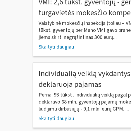
VMI: 2,6 tūkst. gyventojų - ge
turgavietės mokesčio kompe
Valstybinė mokesčių inspekcija (toliau – V
tūkst. gyventojų per Mano VMI gavo pran
jiems skirti negrąžintinas 300 eurų...
Skaityti daugiau
Individualią veiklą vykdantys
deklaruoja pajamas
Pernai 93 tūkst . individualią veiklą paga
deklaravo 68 mln. gyventojų pajamų mokes
liudijimu dirbusiųjų - 9,1 mln. eurų GPM. ...
Skaityti daugiau