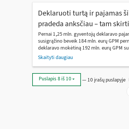
Deklaruoti turtą ir pajamas š
pradeda anksčiau – tam skirt
Pernai 1,25 mln. gyventojų deklaravo pajama
susigrąžino beveik 184 mln. eurų GPM per
deklaravo mokėtiną 192 mln. eurų GPM sum
Skaityti daugiau
Puslapis 8 iš 10
— 10 įrašų puslapyje