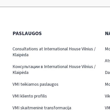
PASLAUGOS
N
Consultations at International House Vilnius /
Mo
Klaipėda
At
Консультации в International House Vilnius /
Klaipėda
Da
VMI teikiamos paslaugos
Mo
VMI kliento profilis
Vi
VMI skaitmeninė transformacija
VM