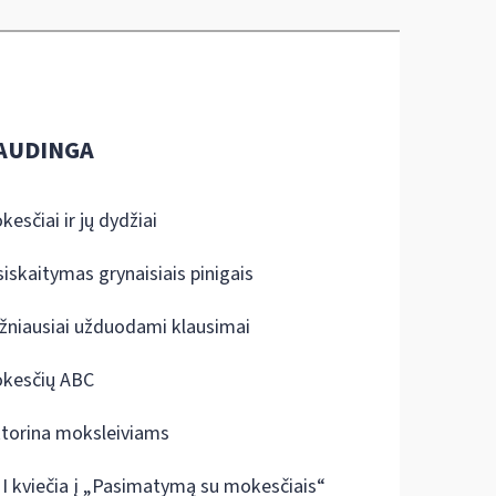
AUDINGA
kesčiai ir jų dydžiai
siskaitymas grynaisiais pinigais
žniausiai užduodami klausimai
kesčių ABC
ktorina moksleiviams
I kviečia į „Pasimatymą su mokesčiais“