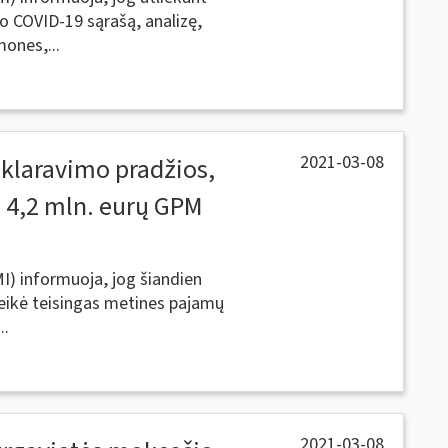
o COVID-19 sąrašą, analizę,
mones,...
2021-03-08
eklaravimo pradžios,
 4,2 mln. eurų GPM
MI) informuoja, jog šiandien
teikė teisingas metines pajamų
..
2021-03-08