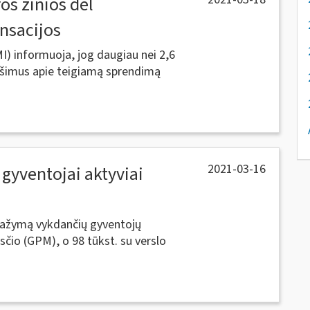
ros žinios dėl
nsacijos
MI) informuoja, jog daugiau nei 2,6
ešimus apie teigiamą sprendimą
2021-03-16
 gyventojai aktyviai
l pažymą vykdančių gyventojų
čio (GPM), o 98 tūkst. su verslo