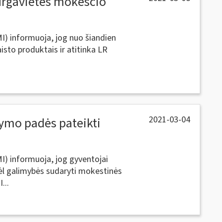
turgavietės mokesčio
MI) informuoja, jog nuo šiandien
isto produktais ir atitinka LR
2021-03-04
ymo padės pateikti
MI) informuoja, jog gyventojai
 dėl galimybės sudaryti mokestinės
...