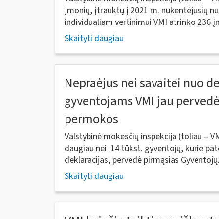
įmonių, įtrauktų į 2021 m. nukentėjusių nu
individualiam vertinimui VMI atrinko 236 į
Skaityti daugiau
Nepraėjus nei savaitei nuo d
gyventojams VMI jau pervedė
permokos
Valstybinė mokesčių inspekcija (toliau – V
daugiau nei 14 tūkst. gyventojų, kurie pa
deklaracijas, pervedė pirmąsias Gyventojų.
Skaityti daugiau