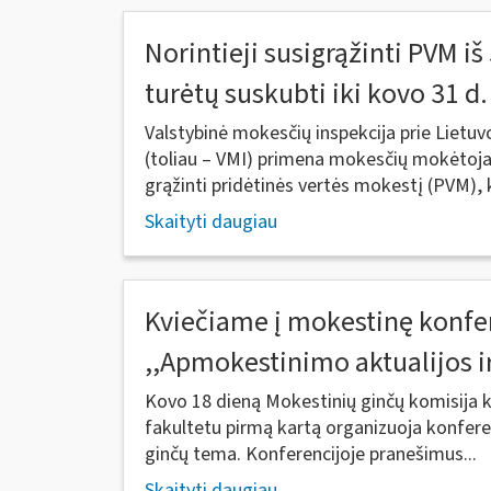
Norintieji susigrąžinti PVM i
turėtų suskubti iki kovo 31 d.
Valstybinė mokesčių inspekcija prie Lietuv
(toliau – VMI) primena mokesčių mokėtoj
grąžinti pridėtinės vertės mokestį (PVM), k
Skaityti daugiau
Kviečiame į mokestinę konfe
,,Apmokestinimo aktualijos i
Kovo 18 dieną Mokestinių ginčų komisija ka
fakultetu pirmą kartą organizuoja konfer
ginčų tema. Konferencijoje pranešimus...
Skaityti daugiau