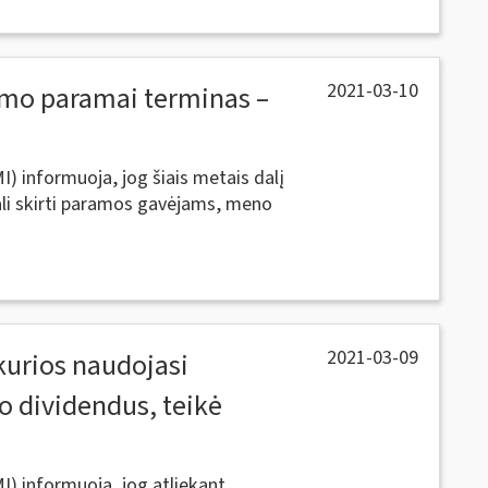
2021-03-10
imo paramai terminas –
I) informuoja, jog šiais metais dalį
i skirti paramos gavėjams, meno
2021-03-09
kurios naudojasi
o dividendus, teikė
MI) informuoja, jog atliekant