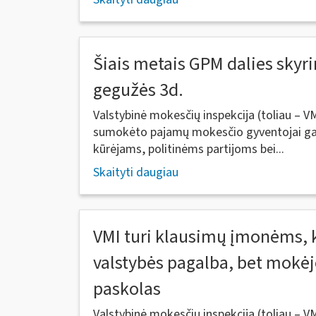
Šiais metais GPM dalies skyr
gegužės 3d.
Valstybinė mokesčių inspekcija (toliau – VM
sumokėto pajamų mokesčio gyventojai gal
kūrėjams, politinėms partijoms bei...
Skaityti daugiau
VMI turi klausimų įmonėms, 
valstybės pagalba, bet mokėj
paskolas
Valstybinė mokesčių inspekcija (toliau – V