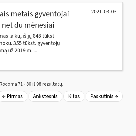
2021-03-03
iais metais gyventojai
i net du mėnesiai
s laiku, iš jų 848 tūkst.
mokų. 355 tūkst. gyventojų
ą už 2019 m. ...
Rodoma 71 - 80 iš 98 rezultatų.
← Pirmas
Ankstesnis
Kitas
Paskutinis →